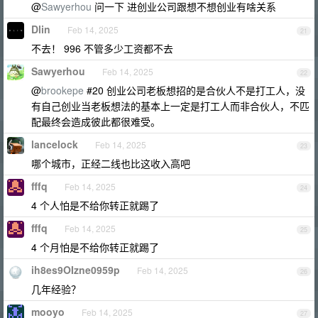
@
Sawyerhou
问一下 进创业公司跟想不想创业有啥关系
Dlin
Feb 14, 2025
21
不去！ 996 不管多少工资都不去
Sawyerhou
Feb 14, 2025
22
@
brookepe
#20 创业公司老板想招的是合伙人不是打工人，没
有自己创业当老板想法的基本上一定是打工人而非合伙人，不匹
配最终会造成彼此都很难受。
lancelock
Feb 14, 2025
23
哪个城市，正经二线也比这收入高吧
fffq
Feb 14, 2025
24
4 个人怕是不给你转正就踢了
fffq
Feb 14, 2025
25
4 个月怕是不给你转正就踢了
ih8es9OIzne0959p
Feb 14, 2025
26
几年经验？
mooyo
Feb 14, 2025
27