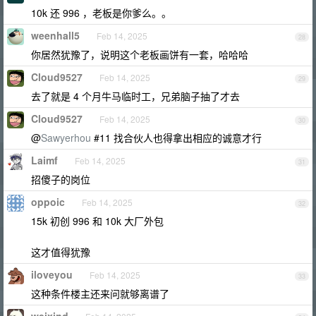
10k 还 996 ，老板是你爹么。。
weenhall5
Feb 14, 2025
28
你居然犹豫了，说明这个老板画饼有一套，哈哈哈
Cloud9527
Feb 14, 2025
29
去了就是 4 个月牛马临时工，兄弟脑子抽了才去
Cloud9527
Feb 14, 2025
30
@
Sawyerhou
#11 找合伙人也得拿出相应的诚意才行
Laimf
Feb 14, 2025
31
招傻子的岗位
oppoic
Feb 14, 2025
32
15k 初创 996 和 10k 大厂外包
这才值得犹豫
iloveyou
Feb 14, 2025
33
这种条件楼主还来问就够离谱了