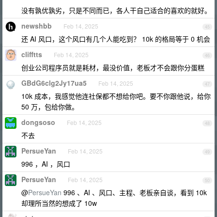
没有孰优孰劣，只是不同而已，各人干自己适合的喜欢的就好。
newshbb
Feb 14, 2025
45
还 AI 风口，这个风口有几个人能吃到？ 10k 的格局等于 0 机会
clifftts
Feb 14, 2025
46
创业公司程序员就是耗材，最没价值，老板才不会跟你分蛋糕
GBdG6clg2Jy17ua5
Feb 14, 2025
47
10k 成本，我感觉他连社保都不想给你吧。要不你跟他说，给你
50 万，包给你做。
dongsoso
Feb 14, 2025
48
不去
PersueYan
Feb 14, 2025
49
996 ，AI ，风口
PersueYan
Feb 14, 2025
50
@
PersueYan
996 、AI 、风口、主程、老板亲自谈，看到 10k
却理所当然的想成了 10w