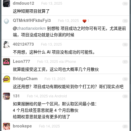
dmdouo12
Feb 13, 2025
14
这种短期项目就算了
QTMrk9fHFk8sFyi3
Feb 13, 2025
1
15
@
zhaotianxionkm
别想啦 项目成功之时你可有可无，尤其是前
端，项目没成功就是让你滚的时候
402124773
Feb 13, 2025
16
不用想，这种什么 AI 项目没有成功的可能性。
Leon777
Feb 13, 2025 via iPhone
17
就算能接受这工资，这公司也大概率几个月散伙
BridgeCham
Feb 13, 2025
18
这还用想？项目成功有期权能轮到你个打工的？哥们现实点吧
131
Feb 14, 2025 via Android
19
如果报酬给的是一个区间，默认取区间最小值：
4 个月后续签意思就是 4 个月后散伙
给期权意思就是没有更多的钱了
brookepe
Feb 14, 2025
20