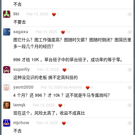
不去
9ki
Feb 13, 2025
1
3
不要去
sagaxu
Feb 13, 2025
10
4
图它什么？图工作强度高？图随时欠薪？图随时倒闭？图简历里
多一段几个月的经历？
996 才给 10K ，草台班子中的草台班子，成功率约等于零。
superliy
Feb 13, 2025
1
5
这种没见识的老板 搞不定高科技的
yaott2020
Feb 13, 2025 via Android
4
6
4 个月？还 996 ？才 10k ？这不就是牛马专属岗吗？
iamqk
Feb 13, 2025
1
7
现在这个，风险太高了，收益不成真比
mjchow
Feb 13, 2025
1
8
不去