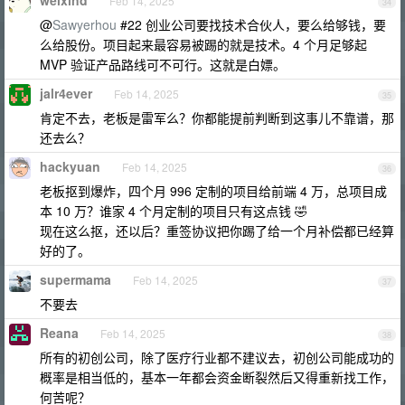
weixind
Feb 14, 2025
34
@
Sawyerhou
#22 创业公司要找技术合伙人，要么给够钱，要
么给股份。项目起来最容易被踢的就是技术。4 个月足够起
MVP 验证产品路线可不可行。这就是白嫖。
jalr4ever
Feb 14, 2025
35
肯定不去，老板是雷军么？你都能提前判断到这事儿不靠谱，那
还去么？
hackyuan
Feb 14, 2025
36
老板抠到爆炸，四个月 996 定制的项目给前端 4 万，总项目成
本 10 万？谁家 4 个月定制的项目只有这点钱 🤣
现在这么抠，还以后？重签协议把你踢了给一个月补偿都已经算
好的了。
supermama
Feb 14, 2025
37
不要去
Reana
Feb 14, 2025
38
所有的初创公司，除了医疗行业都不建议去，初创公司能成功的
概率是相当低的，基本一年都会资金断裂然后又得重新找工作，
何苦呢？