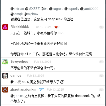
@
zhixiao
@
MXZZZ
@
9ki
@
sagaxu
@
superliy
@
yaott2020
@
iamqk
@
mjchow
谢谢各位回复，这是我问 deepseek 的回答
Rickkkkkkk
Feb 13, 2025
2
10
只有在一线城市，小概率值得你 996
回到小地方的一个重要原因是更轻松啊
你想拼命 all in 工作，那还是去北京吧，至少性价比更高
Sawyerhou
Feb 13, 2025
11
不想创业的不适合进创业公司。
garlics
Feb 13, 2025
12
看 9 楼 op 来问之前就已经想去了吧？
zhaotianxionkm
Feb 13, 2025
OP
13
@
garlics
之前有点犹豫，看了大家的回复和 deepseek 的，就
不想去了。