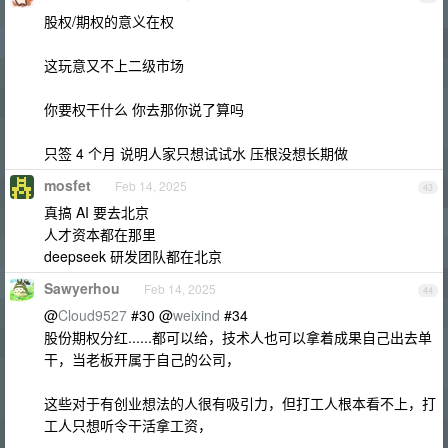
股权/期权的意义在权
这玩意又不上二级市场
你要权干什么 你去那你说了算吗
只签 4 个月 说明人家只想试试水 压根没想长期做
mosfet
Feb 14, 2025
43
真搞 AI 要去北京
人才资本都在那里
deepseek 研发团队都在北京
Sawyerhou
Feb 14, 2025
44
@
Cloud9527
#30 @
weixind
#34
股份期权分红......都可以给，技术人也可以拿着成果自己出去单
干，当老板开属于自己的公司，
这些对于有创业想法的人很有吸引力，但打工人根本看不上，打
工人只想听令干活拿工资，