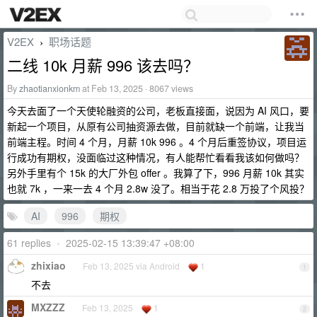
V2EX
职场话题
›
二线 10k 月薪 996 该去吗？
By
zhaotianxionkm
at Feb 13, 2025 · 8067 views
今天去面了一个天使轮融资的公司，老板直接面，说因为 AI 风口，要
新起一个项目，从原有公司抽资源去做，目前就缺一个前端，让我当
前端主程。时间 4 个月，月薪 10k 996 。4 个月后重签协议，项目运
行成功有期权，没面临过这种情况，有人能帮忙看看我该如何做吗？
另外手里有个 15k 的大厂外包 offer 。我算了下，996 月薪 10k 其实
也就 7k ，一来一去 4 个月 2.8w 没了。相当于花 2.8 万投了个风投？
AI
996
期权
61 replies
•
2025-02-15 13:39:47 +08:00
zhixiao
Feb 13, 2025 via Android
1
1
不去
MXZZZ
Feb 13, 2025
1
2