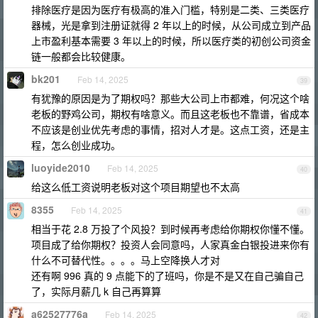
排除医疗是因为医疗有极高的准入门槛，特别是二类、三类医疗
器械，光是拿到注册证就得 2 年以上的时候，从公司成立到产品
上市盈利基本需要 3 年以上的时候，所以医疗类的初创公司资金
链一般都会比较健康。
bk201
Feb 14, 2025
39
有犹豫的原因是为了期权吗？那些大公司上市都难，何况这个啥
老板的野鸡公司，期权有啥意义。而且这老板也不靠谱，省成本
不应该是创业优先考虑的事情，招对人才是。这点工资，还是主
程，怎么创业成功。
luoyide2010
Feb 14, 2025
40
给这么低工资说明老板对这个项目期望也不太高
8355
Feb 14, 2025
41
相当于花 2.8 万投了个风投？到时候再考虑给你期权你懂不懂。
项目成了给你期权？投资人会同意吗，人家真金白银投进来你有
什么不可替代性。。。。马上空降换人才对
还有啊 996 真的 9 点能下的了班吗，你是不是又在自己骗自己
了，实际月薪几 k 自己再算算
a62527776a
Feb 14, 2025
42