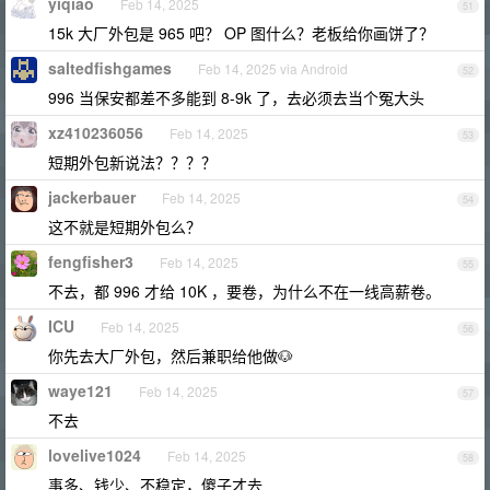
yiqiao
Feb 14, 2025
51
15k 大厂外包是 965 吧？ OP 图什么？老板给你画饼了？
saltedfishgames
Feb 14, 2025 via Android
52
996 当保安都差不多能到 8-9k 了，去必须去当个冤大头
xz410236056
Feb 14, 2025
53
短期外包新说法？？？？
jackerbauer
Feb 14, 2025
54
这不就是短期外包么？
fengfisher3
Feb 14, 2025
55
不去，都 996 才给 10K ，要卷，为什么不在一线高薪卷。
ICU
Feb 14, 2025
56
你先去大厂外包，然后兼职给他做🐶
waye121
Feb 14, 2025
57
不去
lovelive1024
Feb 14, 2025
58
事多、钱少、不稳定，傻子才去