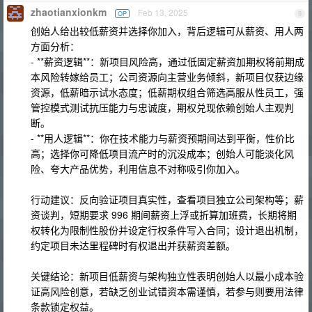
zhaotianxionkm
Feb 13, 2025
OP
9
创始人给出较低薪资并选择你加入，背后逻辑可从薪资、用人两
方面分析：
- **薪资逻辑**：新项目风险高，通过低固定薪资加期权将前期成
本风险转嫁给员工；公司资源向主营业务倾斜，新项目仅获边缘
资源，低薪暗示试水态度；低薪期权组合筛选高服从性员工，强
管控模式测试抗压能力与忠诚度，期权兑现依赖创始人主观判
断。
- **用人逻辑**：你在技术能力与薪资预期间达到平衡，性价比
高；选择你可降低项目流产时的沉没成本；创始人可能淡化风
险、夸大产品优势，利用信息不对称吸引你加入。
行动建议：反向验证项目真实性，查看项目独立公司架构等；薪
资谈判，短期要求 996 期间薪资上浮或折算加班费，长期将期
权转化为限制性股份并设定行权条件写入合同；设计退出机制，
约定项目未达里程碑时有权退出并获薪资差额。
关键结论：新项目低薪资与架构独立性表明创始人以最小成本验
证高风险创意，若缺乏创业试错资本需谨慎，若参与则要用法律
条款锁定权益。