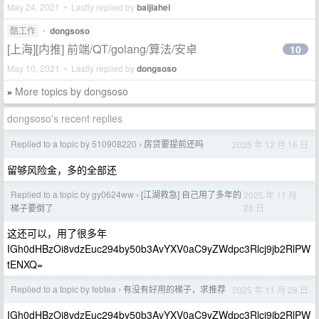
May 24, 2021 • Lastly replied by
baijiahei
酷工作
•
dongsoso
[上海][内推] 前端/QT/golang/算法/安卓
10
May 10, 2021 • Lastly replied by
dongsoso
More topics by dongsoso
»
dongsoso's recent replies
Replied to a topic by 510908220
房贷要提前还吗
2025 年 12 月 16 日
›
留够风险金，多的全部还
Replied to a topic by gy0624ww
[江湖救急] 自己用了多年的
2025 年 11 月
›
28 日
梯子要倒了
这还可以，用了很多年
IGh0dHBzOi8vdzEuc294by50b3AvYXV0aC9yZWdpc3Rlcj9jb2RlPW
tENXQ=
Replied to a topic by febtea
有没有好用的梯子，求推荐
2025 年 11 月 28 日
›
IGh0dHBzOi8vdzEuc294by50b3AvYXV0aC9yZWdpc3Rlcj9jb2RlPW