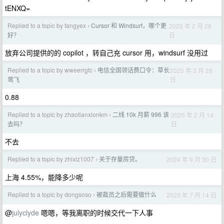
tENXQ=
Replied to a topic by fangyex
Cursor 和 Windsurf，哪个更
2025 年 2 月 28
›
日
好？
放弃公司提供的的 copilot ，转自己充 cursor 用，windsurf 没用过
Replied to a topic by wweerrgtc
电信全国领话费口令：草长
2025 年 2 月 28
›
日
莺飞
0.88
Replied to a topic by zhaotianxionkm
二线 10k 月薪 996 该
2025 年 2 月 14
›
日
去吗？
不去
Replied to a topic by zhixiz1007
关于存量房贷。
2024 年 9 月 30 日
›
上海 4.55%，能降多少呢
Replied to a topic by dongsoso
被裁员之后需要做什么
2023 年 7 月 14 日
›
@
julyclyde
嗯嗯，等我离职的时候交代一下人事