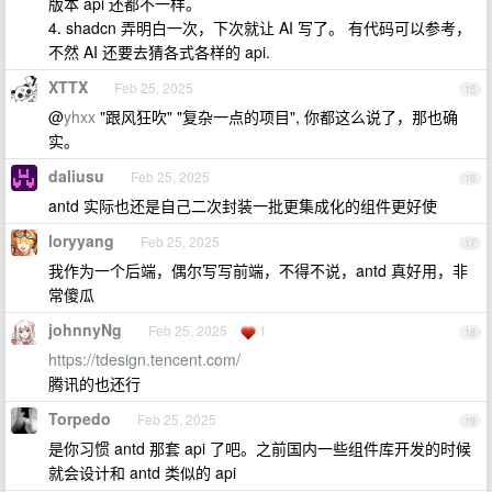
版本 api 还都不一样。
4. shadcn 弄明白一次，下次就让 AI 写了。 有代码可以参考，
不然 AI 还要去猜各式各样的 api.
XTTX
Feb 25, 2025
15
@
yhxx
"跟风狂吹" "复杂一点的项目", 你都这么说了，那也确
实。
daliusu
Feb 25, 2025
16
antd 实际也还是自己二次封装一批更集成化的组件更好使
loryyang
Feb 25, 2025
17
我作为一个后端，偶尔写写前端，不得不说，antd 真好用，非
常傻瓜
johnnyNg
Feb 25, 2025
1
18
https://tdesign.tencent.com/
腾讯的也还行
Torpedo
Feb 25, 2025
19
是你习惯 antd 那套 api 了吧。之前国内一些组件库开发的时候
就会设计和 antd 类似的 api