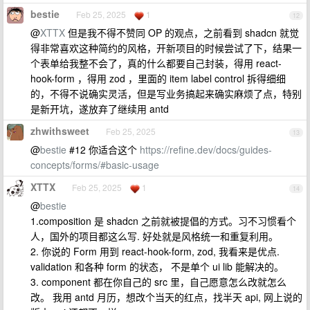
bestie
Feb 25, 2025
1
12
@
XTTX
但是我不得不赞同 OP 的观点，之前看到 shadcn 就觉
得非常喜欢这种简约的风格，开新项目的时候尝试了下，结果一
个表单给我整不会了，真的什么都要自己封装，得用 react-
hook-form ，得用 zod ，里面的 item label control 拆得细细
的，不得不说确实灵活，但是写业务搞起来确实麻烦了点，特别
是新开坑，遂放弃了继续用 antd
zhwithsweet
Feb 25, 2025
13
@
bestie
#12 你适合这个
https://refine.dev/docs/guides-
concepts/forms/#basic-usage
XTTX
Feb 25, 2025
1
14
@
bestie
1.composition 是 shadcn 之前就被提倡的方式。习不习惯看个
人，国外的项目都这么写. 好处就是风格统一和重复利用。
2. 你说的 Form 用到 react-hook-form, zod, 我看来是优点.
validation 和各种 form 的状态， 不是单个 ui lib 能解决的。
3. component 都在你自己的 src 里，自己愿意怎么改就怎么
改。 我用 antd 月历，想改个当天的红点，找半天 api, 网上说的