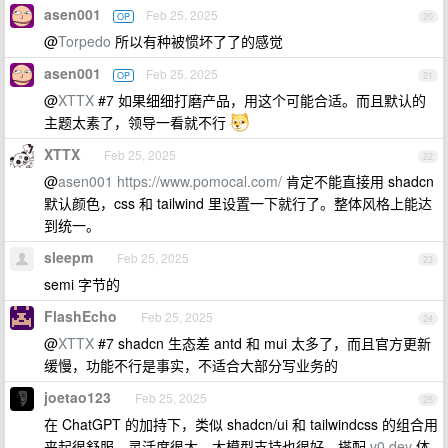
asen001
Feb 25, 2025
OP
20
@
Torpedo
所以有种被惯坏了了的感觉
asen001
Feb 25, 2025
OP
21
@
XTTX
#7 如果细细打磨产品，用这个可能合适。而且默认的
主题太素了，领导一看就不行
XTTX
Feb 25, 2025
22
@
asen001
https://www.pomocal.com/
肯定不能直接用 shadcn
默认颜色，css 和 tailwind 里设置一下就行了。整体风格上能达
到统一。
sleepm
Feb 25, 2025
23
semi 字节的
FlashEcho
Feb 25, 2025
24
@
XTTX
#7 shadcn 生态差 antd 和 mui 太多了，而且官方更新
缓慢，功能不行是事实，不适合大部分写业务的
joetao123
Feb 25, 2025
25
在 ChatGPT 的加持下，类似 shadcn/ui 和 tailwindcss 的组合用
来起很舒服，灵活度很大，大模型支持也很好，搭配
v0.dev
体