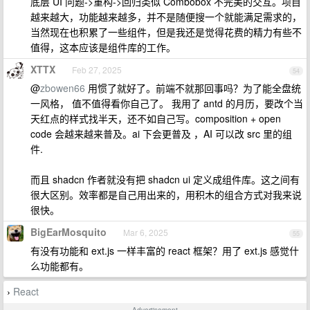
底层 UI 问题->重构->回归类似 Combobox 不完美的交互。项目
越来越大，功能越来越多，并不是随便搜一个就能满足需求的，
当然现在也积累了一些组件，但是我还是觉得花费的精力有些不
值得，这本应该是组件库的工作。
XTTX
Feb 27, 2025
54
@
zbowen66
用惯了就好了。前端不就那回事吗？为了能全盘统
一风格， 值不值得看你自己了。 我用了 antd 的月历，要改个当
天红点的样式找半天，还不如自己写。composition + open
code 会越来越来普及。ai 下会更普及 ，AI 可以改 src 里的组
件.
而且 shadcn 作者就没有把 shadcn ui 定义成组件库。这之间有
很大区别。效率都是自己用出来的，用积木的组合方式对我来说
很快。
BigEarMosquito
Mar 6, 2025
55
有没有功能和 ext.js 一样丰富的 react 框架？用了 ext.js 感觉什
么功能都有。
React
›