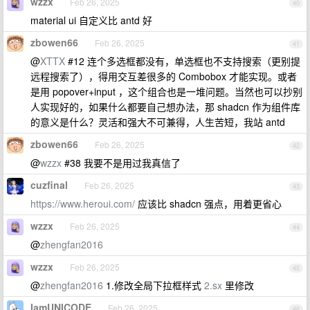
wzzx
Feb 26, 2025
40
material ui 自定义比 antd 好
zbowen66
Feb 26, 2025
41
@
XTTX
#12 连个多选框都没有，单选框也不支持搜索（更别提
远程搜索了），得用交互差很多的 Combobox 才能实现。或者
是用 popover+input ，这个组合也是一堆问题。当然也可以抄别
人实现好的，如果什么都要自己想办法，那 shadcn 作为组件库
的意义是什么？灵活和强大不可兼得，人生苦短，我站 antd
zbowen66
Feb 26, 2025
42
@
wzzx
#38 我要不是用过我真信了
cuzfinal
Feb 26, 2025
43
https://www.heroui.com/
应该比 shadcn 强点，用着更省心
wzzx
Feb 26, 2025
44
@
zhengfan2016
wzzx
Feb 26, 2025
45
@
zhengfan2016
1.修改全局下拉框样式
2.sx
里修改
IamUNICODE
Feb 26, 2025
46