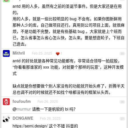
antd 用的人多，虽然有之前的圣诞节事件。但是大家还是在用
的。
用的人多，就是一些比较明显的 bug 不会有。如果你图新鲜用
那种人少的库，自己做项目还行。真用到公司项目上面，就很麻
烦，不是功能不完整，就是有些基础 bug 。大家就是上个班而
已，怎么省事怎么省心怎么快，怎么来。要是想造轮子，下班自
己造去。
Mithril
Feb 25, 2025
1
35
antd 的好处就是各种常见功能都有，非常适合领导一拍屁股，
“你看看那谁家的 xxx 功能，对就要个那样的玩意”，这种开发模
式
缺点就是你想要做个别人家没有的功能就开始头疼了，折腾半天
总也调不对的时候就还不如找个啥都没有的框架从头弄。
foufoufm
Feb 26, 2025
36
@
murmur
请教一下是帆软的 bi 吗？
DCNGAWE
Feb 26, 2025
37
https://semi.design/ 这个不错 抖音的