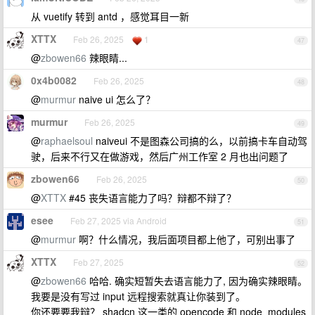
从 vuetify 转到 antd ，感觉耳目一新
XTTX
Feb 26, 2025
1
47
@
zbowen66
辣眼睛...
0x4b0082
Feb 26, 2025
48
@
murmur
naive ui 怎么了？
murmur
Feb 26, 2025
49
@
raphaelsoul
naiveui 不是图森公司搞的么，以前搞卡车自动驾
驶，后来不行又在做游戏，然后广州工作室 2 月也出问题了
zbowen66
Feb 26, 2025
50
@
XTTX
#45 丧失语言能力了吗？辩都不辩了？
esee
Feb 27, 2025 via Android
51
@
murmur
啊？什么情况，我后面项目都上他了，可别出事了
XTTX
Feb 27, 2025
52
@
zbowen66
哈哈. 确实短暂失去语言能力了, 因为确实辣眼睛。
我要是没有写过 input 远程搜索就真让你装到了。
你还要要我辩？ shadcn 这一类的 opencode 和 node_modules