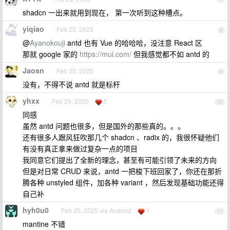
shadcn 一出来就用到现在， 第一次听到这种槽点。
yiqiao
Feb 25, 2025
8
@
Ayanokouji
antd 也有 Vue 的哈哈哈，没注意 React 区
那就 google 家的
https://mui.com/
但我感觉都不如 antd 的
Jaosn
Feb 25, 2025
9
没有，不得不说 antd 就是标杆
yhxx
Feb 25, 2025
5
10
同感
虽然 antd 问题也很多，但是国外的那些真的。。。
还有很多人跟风狂吹那几个 shadcn 、radix 的，我很怀疑他们
有没有真正拿来做过复杂一点的项目
我同意它们提出了全新的理念，甚至有可能引领了未来的方向
但是对日常 CRUD 来说，antd 一把梭下班回家了，你还在那折
腾各种 unstyled 组件，加各种 variant ，然后发现基础功能还得
自己补
hyh0u0
Feb 25, 2025 via Android
1
11
mantine 不错