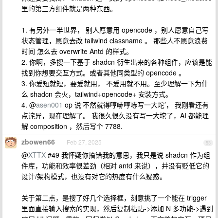
里的第三方组件就是两种东西。
1. 有另外一半世界， 别人愿意用 opencode ，别人愿意自己写
状态管理，愿意去改 tailwind classname 。 那些人不愿意浪费
时间 怎么去 overwrite Antd 的样式。
2. 你啊，多搜一下基于 shadcn 衍生出来的各种组件，应该是能
找到你想要交互方式。或者其他同类型的 opencode 。
3. 你爱短就短，要爱就用， 不爱用就不用。至少理解一下为什
么 shadcn 会火，tailwind+opencode+ 安装方式。
4. @
asen001
op 说‘不然就得哼哧哼哧写一大坨’， 我刚看还有
点诧异，现在理解了。 我很久很久没有写一大坨了，AI 都能理
解 composition ，然后写个 7788.
zbowen66
Feb 27, 2025
53
@
XTTX
#49 我怀疑你搞错我的意思，我只是说 shadcn 作为组
件库，功能和效率很差劲（相对 antd 来说），并没有贬低它的
设计/架构模式，也没有对它的热度有什么疑惑。
关于第二点，是搜了好几个选择框，刻意挑了一个能在 trigger
里面直接输入搜索的实现，然后复制粘贴->添加 N 多功能->遇到