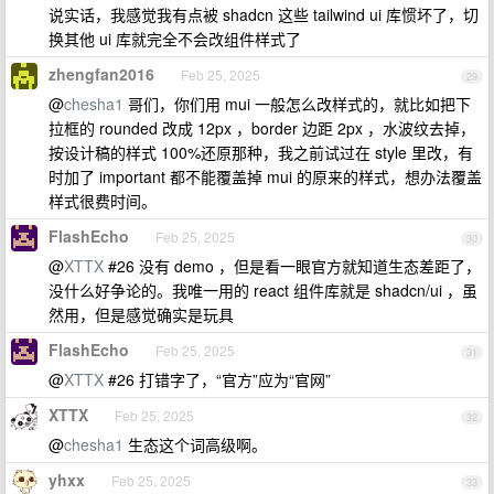
说实话，我感觉我有点被 shadcn 这些 tailwind ui 库惯坏了，切
换其他 ui 库就完全不会改组件样式了
zhengfan2016
Feb 25, 2025
29
@
chesha1
哥们，你们用 mui 一般怎么改样式的，就比如把下
拉框的 rounded 改成 12px ，border 边距 2px ，水波纹去掉，
按设计稿的样式 100%还原那种，我之前试过在 style 里改，有
时加了 important 都不能覆盖掉 mui 的原来的样式，想办法覆盖
样式很费时间。
FlashEcho
Feb 25, 2025
30
@
XTTX
#26 没有 demo ，但是看一眼官方就知道生态差距了，
没什么好争论的。我唯一用的 react 组件库就是 shadcn/ui ，虽
然用，但是感觉确实是玩具
FlashEcho
Feb 25, 2025
31
@
XTTX
#26 打错字了，“官方”应为“官网”
XTTX
Feb 25, 2025
32
@
chesha1
生态这个词高级啊。
yhxx
Feb 25, 2025
33