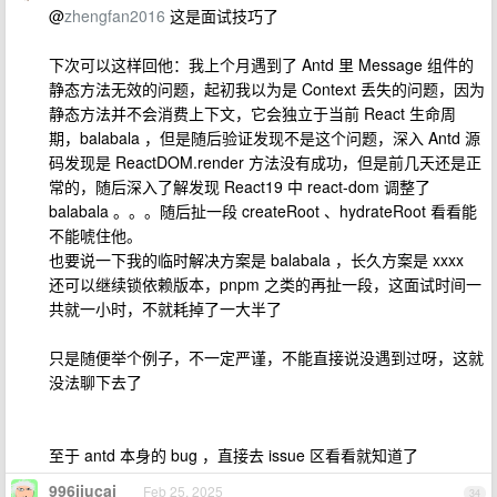
@
zhengfan2016
这是面试技巧了
下次可以这样回他：我上个月遇到了 Antd 里 Message 组件的
静态方法无效的问题，起初我以为是 Context 丢失的问题，因为
静态方法并不会消费上下文，它会独立于当前 React 生命周
期，balabala ，但是随后验证发现不是这个问题，深入 Antd 源
码发现是 ReactDOM.render 方法没有成功，但是前几天还是正
常的，随后深入了解发现 React19 中 react-dom 调整了
balabala 。。。随后扯一段 createRoot 、hydrateRoot 看看能
不能唬住他。
也要说一下我的临时解决方案是 balabala ，长久方案是 xxxx
还可以继续锁依赖版本，pnpm 之类的再扯一段，这面试时间一
共就一小时，不就耗掉了一大半了
只是随便举个例子，不一定严谨，不能直接说没遇到过呀，这就
没法聊下去了
至于 antd 本身的 bug ，直接去 issue 区看看就知道了
996jiucai
Feb 25, 2025
34