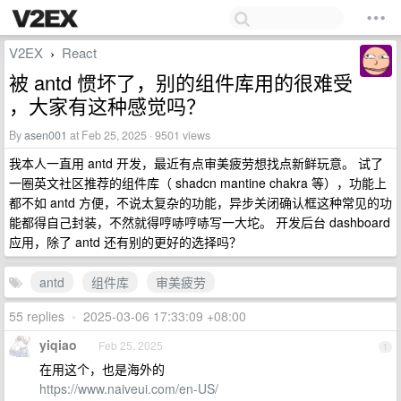
V2EX
React
›
被 antd 惯坏了，别的组件库用的很难受
，大家有这种感觉吗？
By
asen001
at Feb 25, 2025 · 9501 views
我本人一直用 antd 开发，最近有点审美疲劳想找点新鲜玩意。 试了
一圈英文社区推荐的组件库（ shadcn mantine chakra 等），功能上
都不如 antd 方便，不说太复杂的功能，异步关闭确认框这种常见的功
能都得自己封装，不然就得哼哧哼哧写一大坨。 开发后台 dashboard
应用，除了 antd 还有别的更好的选择吗？
antd
组件库
审美疲劳
55 replies
•
2025-03-06 17:33:09 +08:00
yiqiao
Feb 25, 2025
1
在用这个，也是海外的
https://www.naiveui.com/en-US/