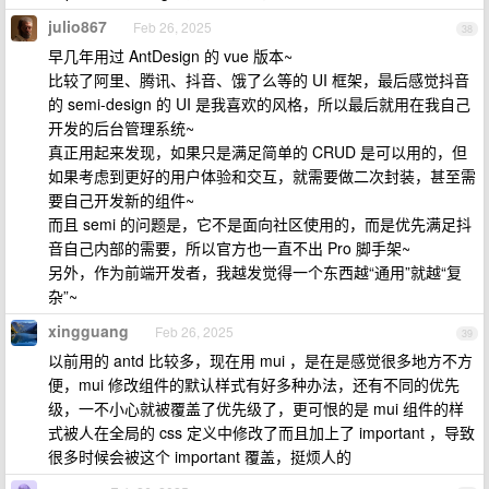
julio867
Feb 26, 2025
38
早几年用过 AntDesign 的 vue 版本~
比较了阿里、腾讯、抖音、饿了么等的 UI 框架，最后感觉抖音
的 semi-design 的 UI 是我喜欢的风格，所以最后就用在我自己
开发的后台管理系统~
真正用起来发现，如果只是满足简单的 CRUD 是可以用的，但
如果考虑到更好的用户体验和交互，就需要做二次封装，甚至需
要自己开发新的组件~
而且 semi 的问题是，它不是面向社区使用的，而是优先满足抖
音自己内部的需要，所以官方也一直不出 Pro 脚手架~
另外，作为前端开发者，我越发觉得一个东西越“通用”就越“复
杂”~
xingguang
Feb 26, 2025
39
以前用的 antd 比较多，现在用 mui ，是在是感觉很多地方不方
便，mui 修改组件的默认样式有好多种办法，还有不同的优先
级，一不小心就被覆盖了优先级了，更可恨的是 mui 组件的样
式被人在全局的 css 定义中修改了而且加上了 important ，导致
很多时候会被这个 important 覆盖，挺烦人的