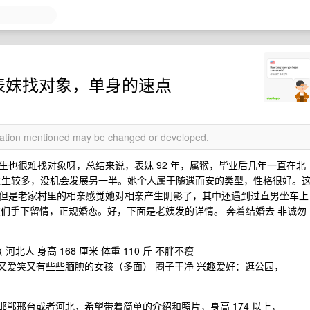
帮表妹找对象，单身的速点
rmation mentioned may be changed or developed.
也很难找对象呀，总结来说，表妹 92 年，属猴，毕业后几年一直在北
是女生较多，没机会发展另一半。她个人属于随遇而安的类型，性格很好。
但是老家村里的相亲感觉她对相亲产生阴影了，其中还遇到过直男坐车上
友们手下留情，正规婚恋。好，下面是老姨发的详情。 奔着结婚去 非诚勿
北人 身高 168 厘米 体重 110 斤 不胖不瘦
又爱笑又有些些腼腆的女孩（多面） 圈子干净 兴趣爱好：逛公园，
郸邢台或者河北，希望带着简单的介绍和照片，身高 174 以上，