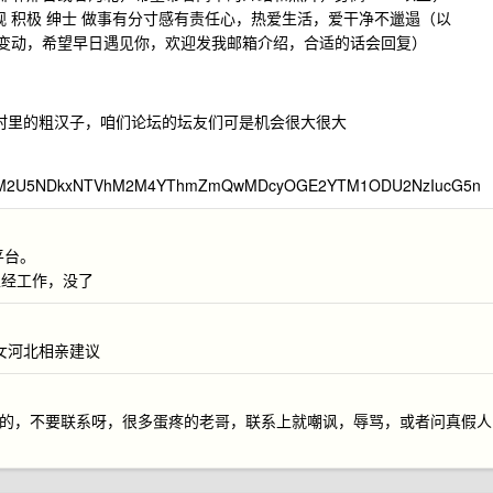
乐观 积极 绅士 做事有分寸感有责任心，热爱生活，爱干净不邋遢（以
变动，希望早日遇见你，欢迎发我邮箱介绍，合适的话会回复）
起村里的粗汉子，咱们论坛的坛友们可是机会很大很大
2kvM2U5NDkxNTVhM2M4YThmZmQwMDcyOGE2YTM1ODU2NzIucG5n
平台。
正经工作，没了
女河北相亲建议
有意愿的，不要联系呀，很多蛋疼的老哥，联系上就嘲讽，辱骂，或者问真假人