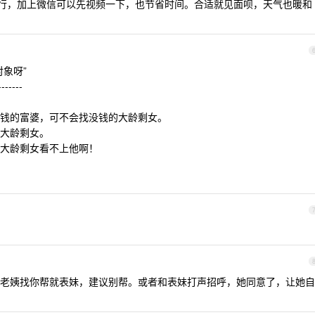
行，加上微信可以先视频一下，也节省时间。合适就见面呗，天气也暖和
象呀”
-------
钱的富婆，可不会找没钱的大龄剩女。
大龄剩女。
大龄剩女看不上他啊！
老姨找你帮就表妹，建议别帮。或者和表妹打声招呼，她同意了，让她自