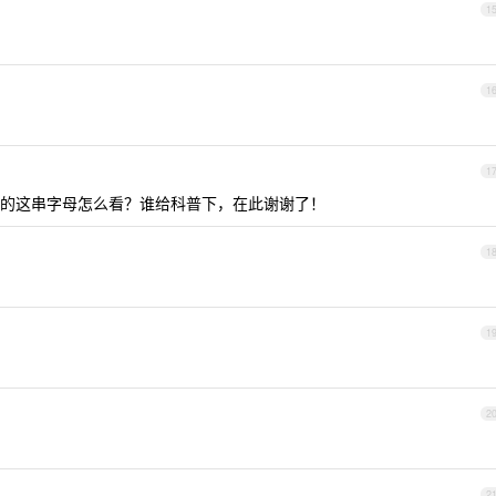
1
1
1
的这串字母怎么看？谁给科普下，在此谢谢了！
1
1
2
2