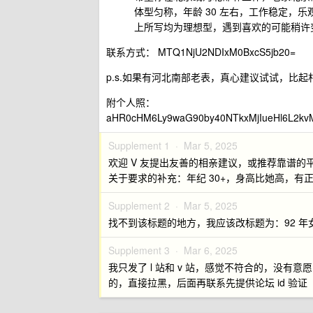
体型匀称，年龄 30 左右，工作稳定，
上所写均为理想型，遇到喜欢的可能稍许
联系方式： MTQ1NjU2NDIxM0BxcS5jb20=
p.s.如果有河北南部老表，真心建议试试，比
附个人照：
aHR0cHM6Ly9waG90by40NTkxMjIueHl6L
Supplement 1 ·
Mar 5, 2025
欢迎 V 友提出友善的相亲建议，或推荐靠谱的
关于要求的补充：年纪 30+，身高比她高，有
Supplement 2 ·
Mar 5, 2025
找不到该标题的地方，我应该改标题为：92 年
Supplement 3 ·
Mar 6, 2025
我只发了 l 站和 v 站，感觉不符合的，没
的，直接拉黑，后面再联系先提供论坛 id 验证