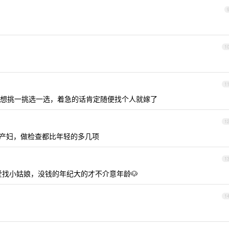
1
1
想挑一挑选一选，着急的话肯定随便找个人就嫁了
1
算高龄产妇，做检查都比年轻的多几项
1
找小姑娘，没钱的年纪大的才不介意年龄🐶
1