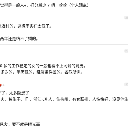
觉得是一般人+，打分最少 7 吧，哈哈（个人观点）
2
附近村的，这概率实在太低了。
两年还是结不了婚的。
2
而 30 多的工作稳定的女的一般也看不上同龄的剩男。
10 多岁的，学历低的，经济条件差的。各取所需。
4
3
荐了，太多隐患了
算得上有肉，独生子，IT ，浙江 JX 人，住杭州，有套联排，人性格好，没见他
队友，要不就是眼光高