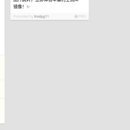
镜像！✨
Promoted by
frostpg11
PRO