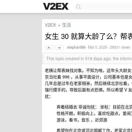
V2EX
生活
›
女生 30 就算大龄了么？
elephant99
·
Mar 5, 2025
· 29531 views
This topic created in 519 days ago, the info
老姨让帮表妹找对象。不知为啥，这年头大龄女生
京当社畜 996 ，从事平面设计，公司基本也
几年总是过年在老家相亲，然后继续北京社畜，
强行摸手的，导致后面有点恐惧。所以希望 V 
扰：
奔着结婚去 非诚勿扰： 坐标：目前在北京 河
性格开朗，积极向上，喜欢吃甜点，爱闹
游泳，看书，音乐 ，近郊游
希望你在北京或河北邯郸工作，老家北京邯