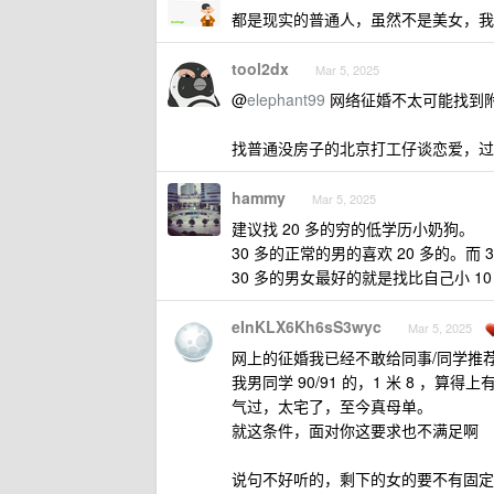
都是现实的普通人，虽然不是美女，我
tool2dx
Mar 5, 2025
@
elephant99
网络征婚不太可能找到
找普通没房子的北京打工仔谈恋爱，过
hammy
Mar 5, 2025
建议找 20 多的穷的低学历小奶狗。
30 多的正常的男的喜欢 20 多的。
30 多的男女最好的就是找比自己小 
eInKLX6Kh6sS3wyc
Mar 5, 2025
网上的征婚我已经不敢给同事/同学推
我男同学 90/91 的，1 米 8 ，
气过，太宅了，至今真母单。
就这条件，面对你这要求也不满足啊
说句不好听的，剩下的女的要不有固定