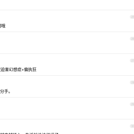
2
期哦
2
2
被迫害幻想症+偏执狂
2
分手。
2
3