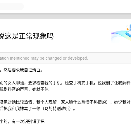
说这是正常现象吗
rmation mentioned may be changed or developed.
，然后要求我自证清白。
别的女人聊骚，要求检查我的手机，检查手机完手机，说我删了让我解释
我刷抖音的声音，她就不信。
没见对她比较热情，我个人理解一家人嘛什么热情不热情的），她说我对
后把我和我妹骂了一顿（骂的特别难听）。
字的，有一次识别错了把