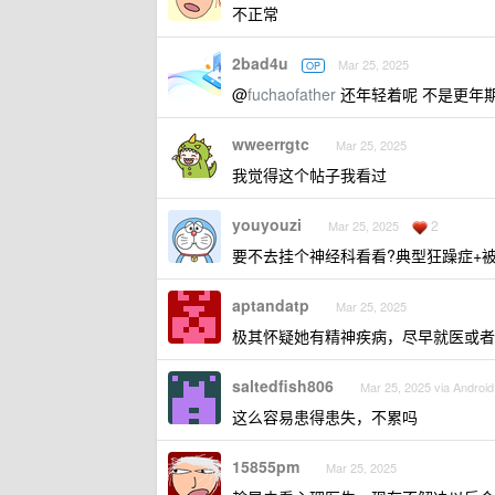
不正常
2bad4u
Mar 25, 2025
OP
@
fuchaofather
还年轻着呢 不是更年
wweerrgtc
Mar 25, 2025
我觉得这个帖子我看过
youyouzi
2
Mar 25, 2025
要不去挂个神经科看看?典型狂躁症+
aptandatp
Mar 25, 2025
极其怀疑她有精神疾病，尽早就医或者
saltedfish806
Mar 25, 2025 via Android
这么容易患得患失，不累吗
15855pm
Mar 25, 2025