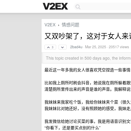
V2EX
情感问题
›
又双吵架了，这对于女人来
2bad4u
·
Mar 25, 2025
· 20517 views
3
This topic created in 500 days ago, the info
最近这一年多我的女人很喜欢凭空捏造一些事情
比如我上厕所时刷会抖音，她说我在厕所躲着跟
清楚厕所里传出来的声音是谁的声音。我解释说
我妹妹来我家吃个饭，我给你妹妹夹个菜（很久
我妹妹比对她还好，没有照顾她的感受，我妹走
我发微信给她讨论买菜的事，我是用语音识别文
“你看下，还是要买点别的什么”