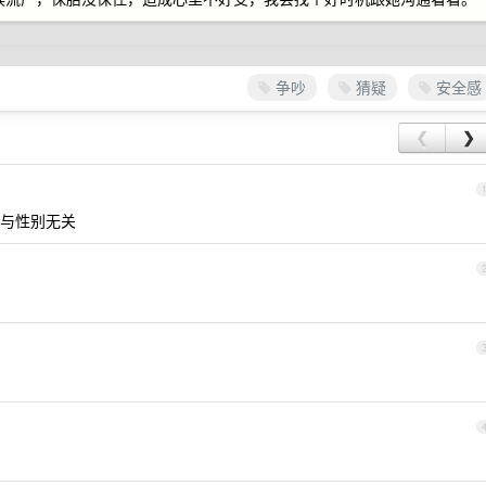
争吵
猜疑
安全感
❮
❯
与性别无关