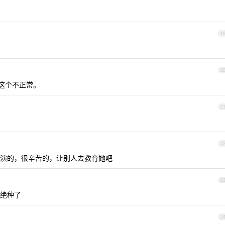
1
2
这个不正常。
2
2
演的，很辛苦的，让别人去教育她吧
2
绝种了
2