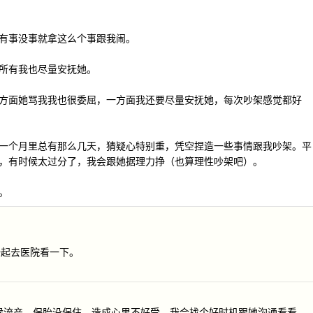
有事没事就拿这么个事跟我闹。
所有我也尽量安抚她。
方面她骂我我也很委屈，一方面我还要尽量安抚她，每次吵架感觉都好
一个月里总有那么几天，猜疑心特别重，凭空捏造一些事情跟我吵架。平
，有时候太过分了，我会跟她据理力挣（也算理性吵架吧）。
。
一起去医院看一下。
年这个时候流产，保胎没保住，造成心里不好受，我会找个好时机跟她沟通看看。