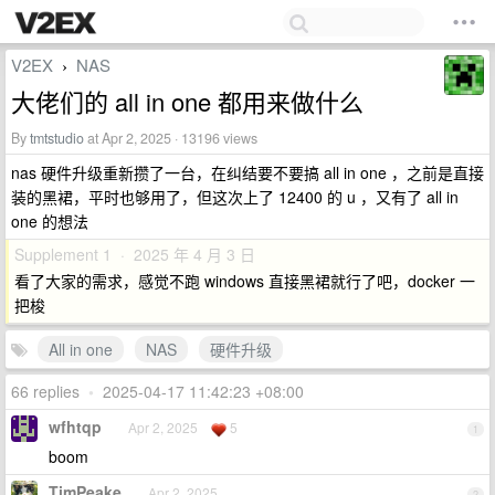
V2EX
NAS
›
大佬们的 all in one 都用来做什么
By
tmtstudio
at Apr 2, 2025 · 13196 views
nas 硬件升级重新攒了一台，在纠结要不要搞 all in one ，之前是直接
装的黑裙，平时也够用了，但这次上了 12400 的 u ，又有了 all in
one 的想法
Supplement 1 · 2025 年 4 月 3 日
看了大家的需求，感觉不跑 windows 直接黑裙就行了吧，docker 一
把梭
All in one
NAS
硬件升级
66 replies
•
2025-04-17 11:42:23 +08:00
wfhtqp
Apr 2, 2025
5
1
boom
TimPeake
Apr 2, 2025
2