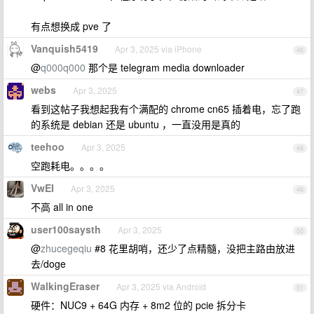
有点想换成 pve 了
Vanquish5419
Apr 3, 2025 via iPhone
46
@
q000q000
那个是 telegram media downloader
webs
Apr 3, 2025
47
看到这帖子我想起我有个满配的 chrome cn65 插着电，忘了跑
的系统是 debian 还是 ubuntu ，一直没用是真的
teehoo
Apr 3, 2025
48
空跑耗电。。。。
VwEI
Apr 3, 2025
49
不高 all in one
user100saysth
Apr 3, 2025
50
@
zhucegeqiu
#8 花里胡哨，还少了点精髓，没把主路由放进
去/doge
WalkingEraser
Apr 3, 2025 via Android
51
硬件：NUC9 + 64G 内存 + 8m2 位的 pcie 拆分卡