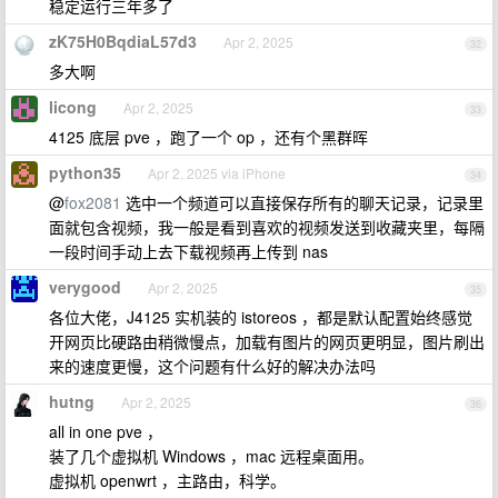
稳定运行三年多了
zK75H0BqdiaL57d3
Apr 2, 2025
32
多大啊
licong
Apr 2, 2025
33
4125 底层 pve ，跑了一个 op ，还有个黑群晖
python35
Apr 2, 2025 via iPhone
34
@
fox2081
选中一个频道可以直接保存所有的聊天记录，记录里
面就包含视频，我一般是看到喜欢的视频发送到收藏夹里，每隔
一段时间手动上去下载视频再上传到 nas
verygood
Apr 2, 2025
35
各位大佬，J4125 实机装的 istoreos ，都是默认配置始终感觉
开网页比硬路由稍微慢点，加载有图片的网页更明显，图片刷出
来的速度更慢，这个问题有什么好的解决办法吗
hutng
Apr 2, 2025
36
all in one pve ，
装了几个虚拟机 Windows ，mac 远程桌面用。
虚拟机 openwrt ，主路由，科学。