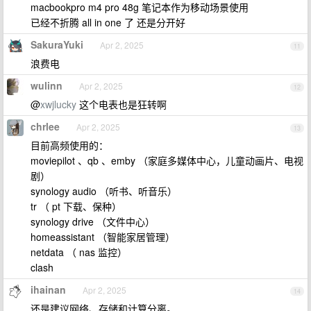
macbookpro m4 pro 48g 笔记本作为移动场景使用
已经不折腾 all in one 了 还是分开好
SakuraYuki
Apr 2, 2025
11
浪费电
wulinn
Apr 2, 2025
12
@
xwjlucky
这个电表也是狂转啊
chrlee
Apr 2, 2025
13
目前高频使用的：
moviepilot 、qb 、emby （家庭多媒体中心，儿童动画片、电视
剧）
synology audio （听书、听音乐）
tr （ pt 下载、保种）
synology drive （文件中心）
homeassistant （智能家居管理）
netdata （ nas 监控）
clash
ihainan
Apr 2, 2025
14
还是建议网络、存储和计算分离。