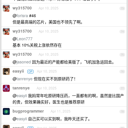
wy315700
Apr 10, 2025
73
@
forisra
#46
但是最高端的芯片，美国也不领先了啊。
wy315700
Apr 10, 2025
74
@
Leon777
基本 10%关税上涨依然存在
wy315700
Apr 10, 2025
75
@
jasoned
因为最近的产能都给美版了，飞机加急运回去。
easyii
Apr 10, 2025
OP
76
@
tanrenye
但现在买不到原研药了！
tanrenye
Apr 10, 2025
77
@
easyii
我妈常年吃原研降压药，一直都有的啊，虽然是比国产
的贵，但效果确实好，医生也是推荐原研
bugprogrammer
Apr 11, 2025
78
@
easyii
自己买可以买到啊，我昨天还买了。
easyii
Apr 11, 2025