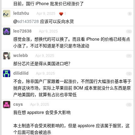
目前，国行 iPhone 批发价已经涨价了
le0zh0u
Apr 9, 2025
1
9
@
sd1435728
应该可以反向水货
leo72638
Apr 9, 2025
10
感觉会涨，想换代的可以换了。而且看 iPhone 的价格已经有点
小涨了，不过不知道是不是只是市场波动
wclebb
Apr 9, 2025
11
部分芯片还是得从美国进口吧？
dilidilid
Apr 9, 2025
12
不会，除非国产厂家跟着一起涨价，不然国行大幅涨价基本等于
抛弃这块市场，实际上苹果目前 BOM 成本里就没什么东西是原
产地美国的，就算有占比也非常低
csys
Apr 9, 2025
13
我在想 appstore 会受多大影响
本土制造不会受关税影响的，但是 appstore 应该属于服贸，这
个后面可能会被追杀