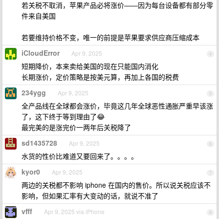
若关税不取消，苹果产品必将涨价——因为每台设备都有部分零
件来自美国
若要维持价格不变，唯一的前提是苹果要求供应商压缩成本
iCloudError
Apr 9, 2025
4
短期降价，本来卖给美国的现在只能国内消化
长期涨价，定价策略是按美元算，再加上各国的税费
234ygg
Apr 9, 2025
5
全产品线在全球都会涨价，毕竟这几年全球恶性通胀严重早该涨
了，这下终于等到理由了😂
最完美的是涨完价一两年后关税降了
sd1435728
Apr 9, 2025
6
水货的性价比难道又要回来了。。。。
kyor0
Apr 9, 2025
7
两边的关税都不影响 iphone 在国内的售价。所以说关税应该不
影响，但如果汇率有大变动的话，就说不准了
vfff
Apr 9, 2025 via iPhone
8