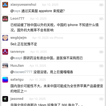
xiaoyuesanshui
Apr 10, 2025
66
@
csys
通过买美服 appstore 来规避？
Leon777
Apr 10, 2025
67
已经延缓了除中国以外的关税，中国的 iphone 不知道什么情
况，国外的大概率不会有影响
wegbjwjm
Apr 10, 2025 via iPhone
68
Se2,正在犹豫不定
tanrenye
Apr 10, 2025
69
@
easyii
原研药没有退出中国，是医保不采购而已
HuoJian
Apr 10, 2025
70
@
xiaowei7777
没错没错，用上巨魔嘎嘎香
safarigu
Apr 10, 2025
71
国内涨价可能性不大，未来中国可能成为全世界苹果产品最便宜
的地区之一
jasoned
Apr 10, 2025
72
华强北供应商那边 16pm 好像涨了 300 每台了。。