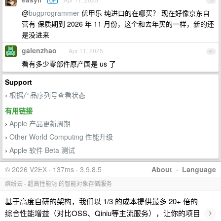
OP
79
@
bugprogrammer
优甲乐 纯进口的在哪买？ 现在好像京东自
营有 保质期到 2026 年 11 月份，这个和去年买的一样，新的还
是没进来
galenzhao
Apr 11, 2025
80
看有多少零部件原产国是 us 了
Support
根据产品序列号查看状态
›
有用链接
Apple 产品更新周期
›
Other World Computing 性能升级
›
Apple 软件 Beta 测试
›
© 2026 V2EX · 137ms · 3.9.8.5
About
·
Language
缤纷云 - 超高性能🚀 的智能对象存储服务
基于高度自研的架构，我们以 1/3 的成本提供最多 20+ 倍的
›
综合性能增益（对比OSS、Qiniu等主流服务），让你的项目