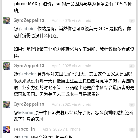
iphone MAX 有溢价，se 的产品因为与华为竞争会有 10%的补
贴。
GyroZeppeli13
Apr 9, 2025 via Android
45
@
qiaobeier
依然是啊，当然你也可以说美元 GDP 是假的，你
这样觉得也没什么问题。
如果你觉得所谓工业能力能转化为军工潜能，我建议你多看点资
料。
GyroZeppeli13
Apr 9, 2025 via Android
46
@
qiaobeier
另外你对美国误解也很大，美国这个国家从建国以
来从来就没有哪一天在低廉工业品上具备国际竞争力的，美国所
谓工业实力强的时候不管工业品输出还是产学研结合最厉害的是
德国和英国。因为美国人工成本一直是很贵的。
GyroZeppeli13
Apr 9, 2025 via Android
47
@
feikaras
原来中日韩关税已经谈好了啊，怎么我看路透社还辟
谣了？真的天才
1419co1in
Apr 9, 2025 via iPhone
48
@
hiapk
国内产的也要报关交税