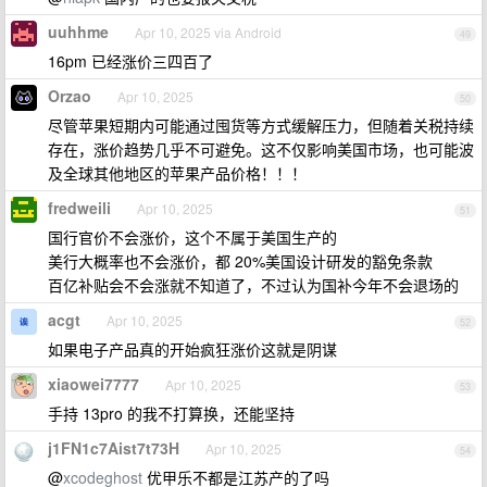
uuhhme
Apr 10, 2025 via Android
49
16pm 已经涨价三四百了
Orzao
Apr 10, 2025
50
尽管苹果短期内可能通过囤货等方式缓解压力，但随着关税持续
存在，涨价趋势几乎不可避免。这不仅影响美国市场，也可能波
及全球其他地区的苹果产品价格！！！
fredweili
Apr 10, 2025
51
国行官价不会涨价，这个不属于美国生产的
美行大概率也不会涨价，都 20%美国设计研发的豁免条款
百亿补贴会不会涨就不知道了，不过认为国补今年不会退场的
acgt
Apr 10, 2025
52
如果电子产品真的开始疯狂涨价这就是阴谋
xiaowei7777
Apr 10, 2025
53
手持 13pro 的我不打算换，还能坚持
j1FN1c7Aist7t73H
Apr 10, 2025
54
@
xcodeghost
优甲乐不都是江苏产的了吗