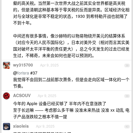
壑的高关税。当然第一次世界大战之前其实全世界都是高关税
的，但是清朝这种基本等于零关税的反而是异类。区域经济化相
对与全球化是非常不稳定的状态，1930 到希特勒开战也就隔了
不到十年。
中间还有很多事情，像沙赫特的以物易物绕开美元的结算体系
（对应今天的人民币国际化），日本对美外交（相对而言其实美
国对破坏太平洋平衡的责任更大），总之今天发生的过去已经发
生过，不稀奇，未来会如何也是可以预测的。
wy315700
Apr 9, 2025
38
@
forisra
#37
我觉得不会回到二战前那次萧条，但是会走向区域一体化的一个
节奏。
ACSOUV
Apr 9, 2025
39
今年的 Apple 设备已经买够了 半年内不在意涨跌了
至于长远嘛 —— 考虑那么多干嘛 没准未来热战 没准 xx 动乱 电
子产品涨跌较之根本不值一提
xiaoleis
Apr 9, 2025
40