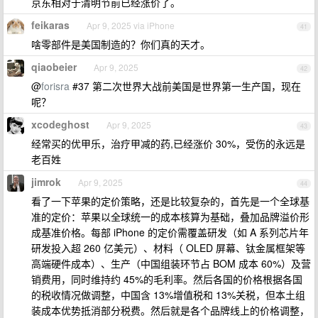
京东相对于清明节前已经涨价了。
feikaras
Apr 9, 2025 via iPhone
41
啥零部件是美国制造的？你们真的天才。
qiaobeier
Apr 9, 2025
42
@
forisra
#37 第二次世界大战前美国是世界第一生产国，现在
呢？
xcodeghost
Apr 9, 2025
43
经常买的优甲乐，治疗甲减的药,已经涨价 30%，受伤的永远是
老百姓
jimrok
Apr 9, 2025
44
看了一下苹果的定价策略，还是比较复杂的，首先是一个全球基
准的定价：苹果以全球统一的成本核算为基础，叠加品牌溢价形
成基准价格。每部 iPhone 的定价需覆盖研发（如 A 系列芯片年
研发投入超 260 亿美元）、材料（ OLED 屏幕、钛金属框架等
高端硬件成本）、生产（中国组装环节占 BOM 成本 60%）及营
销费用，同时维持约 45%的毛利率。然后各国的价格根据各国
的税收情况做调整，中国含 13%增值税和 13%关税，但本土组
装成本优势抵消部分税费。然后就是各个品牌线上的价格调整，