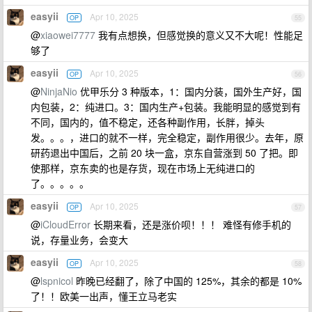
easyii
Apr 10, 2025
OP
55
@
xiaowei7777
我有点想换，但感觉换的意义又不大呢！性能足
够了
easyii
Apr 10, 2025
OP
56
@
NinjaNio
优甲乐分 3 种版本，1：国内分装，国外生产好，国
内包装，2：纯进口。3：国内生产+包装。我能明显的感觉到有
不同，国内的，值不稳定，还各种副作用，长胖，掉头
发。。。，进口的就不一样，完全稳定，副作用很少。去年，原
研药退出中国后，之前 20 块一盒，京东自营涨到 50 了把。即
使那样，京东卖的也是存货，现在市场上无纯进口的
了。。。。。
easyii
Apr 10, 2025
OP
57
@
iCloudError
长期来看，还是涨价呗！！！ 难怪有修手机的
说，存量业务，会变大
easyii
Apr 10, 2025
OP
58
@
lspnicol
昨晚已经翻了，除了中国的 125%，其余的都是 10%
了！！欧美一出声，懂王立马老实