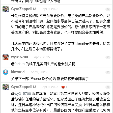
迁出来，因为中国也是个大市场
GyroZeppeli13
Apr 9, 2025
34
长期维持关税的话不光苹果要涨价，电子类的产品都要涨价。只
不过今年倒没啥问题，起码很多零部件已经运过来了，但是之后
进口的电子产品零部件肯定是要涨价的。哪怕很多东西不一定市
美国生产的，例如高通或者索尼，也一样要配合美国加关税。
几天前中国还说和韩国，日本谈好了要共同面对美国关税，结果
几个小时之后日本韩国都辟谣了。
wy315700
Apr 9, 2025
35
@
forisra
为啥不是美国生产的也会加关税
kkworld
Apr 9, 2025
36
如果下一部 iPhone 涨价的话 就要转移安卓阵营了
GyroZeppeli13
Apr 9, 2025
1
37
@
wy315700
现在本质上是重回第二次世界大战前，经济大萧条
后胡佛卸任后的经济区域化。但是美国出了经济危机之后波及全
球，连日本这种纺织业出口的经济都严重受损（但日本这么惨和
他们坚持金本位制有关）。最后各国为了本国利益采取了以邻为