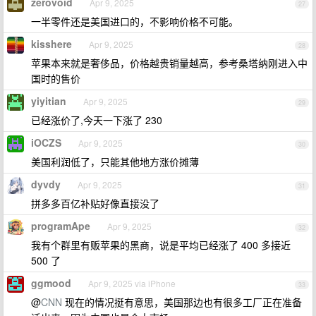
zerovoid
Apr 9, 2025
27
一半零件还是美国进口的，不影响价格不可能。
kisshere
Apr 9, 2025
28
苹果本来就是奢侈品，价格越贵销量越高，参考桑塔纳刚进入中
国时的售价
yiyitian
Apr 9, 2025
29
已经涨价了,今天一下涨了 230
iOCZS
Apr 9, 2025
30
美国利润低了，只能其他地方涨价摊薄
dyvdy
Apr 9, 2025
31
拼多多百亿补贴好像直接没了
programApe
Apr 9, 2025
32
我有个群里有贩苹果的黑商，说是平均已经涨了 400 多接近
500 了
ggmood
Apr 9, 2025 via iPhone
33
@
CNN
现在的情况挺有意思，美国那边也有很多工厂正在准备