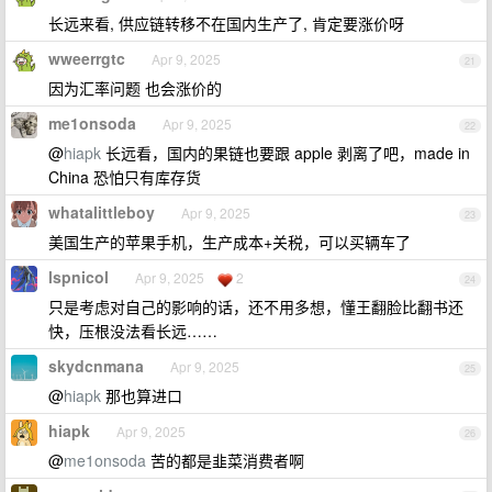
长远来看, 供应链转移不在国内生产了, 肯定要涨价呀
wweerrgtc
Apr 9, 2025
21
因为汇率问题 也会涨价的
me1onsoda
Apr 9, 2025
22
@
hiapk
长远看，国内的果链也要跟 apple 剥离了吧，made in
China 恐怕只有库存货
whatalittleboy
Apr 9, 2025
23
美国生产的苹果手机，生产成本+关税，可以买辆车了
lspnicol
Apr 9, 2025
2
24
只是考虑对自己的影响的话，还不用多想，懂王翻脸比翻书还
快，压根没法看长远……
skydcnmana
Apr 9, 2025
25
@
hiapk
那也算进口
hiapk
Apr 9, 2025
26
@
me1onsoda
苦的都是韭菜消费者啊