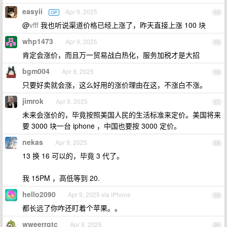
easyii
Apr 9, 2025
OP
14
@
vfff
我也听说渠道价格已经上涨了，昨天直接上涨 100 块
whp1473
Apr 9, 2025
15
肯定会涨价，而且万一贸易战白热化，服务加税才是大招
bgm004
Apr 9, 2025
16
只要好卖就会涨，这么好用的涨价理由在这，不涨白不涨。
jimrok
Apr 9, 2025
17
未来会涨价的，毕竟按照美国人民的生活标准来定价。美国将来
要 3000 块一台 iphone ，中国也要按 3000 定价。
nekas
Apr 9, 2025
18
13 换 16 可以的，毕竟 3 代了。
我 15PM ，高低等到 20.
hello2090
Apr 9, 2025 via iPhone
19
都长远了你咋还盯着个苹果。。
wweerrgtc
Apr 9, 2025
20