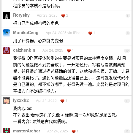
程序员的本质不是写代码。
Rorysky
Apr 23, 2025
2
8
把自己当成架构师的角色
MonikaCeng
Apr 24, 2025 via iPhone
1
9
用了计算器，心算能力变弱
caizhenbin
Apr 24, 2025
1
10
我觉得 OP 直接体验到的主要是对项目的掌控程度变弱。AI 目
前的问题是做不到完全放手，一开始还行，写着写着就偏离预
期，并且很难通过描述精确的纠正，这就和架构师、汇编、计算
器不能类比了。遇到问题最后还得自己上手，这时就发现代码不
是自己写的，都不知改哪里，必须先读一遍。变弱的是对项目的
掌控力而不是编程能力。
lyxxxh2
Apr 24, 2025
1
11
我内心 os:
在列表出:看你这孔子头像 + 标题,第一次印象就是顽固派。
一看内容: 果然是古代腐儒啊。
masterArcher
Apr 24, 2025
1
12