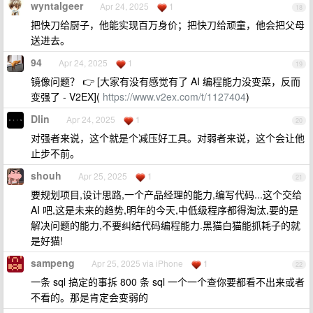
wyntalgeer
Apr 24, 2025
1
18
把快刀给厨子，他能实现百万身价；把快刀给顽童，他会把父母
送进去。
94
Apr 24, 2025
1
19
镜像问题？ 👉 [大家有没有感觉有了 AI 编程能力没变菜，反而
变强了 - V2EX](
https://www.v2ex.com/t/1127404
)
Dlin
Apr 24, 2025
1
20
对强者来说，这个就是个减压好工具。对弱者来说，这个会让他
止步不前。
shouh
Apr 25, 2025
1
21
要规划项目,设计思路,一个产品经理的能力,编写代码...这个交给
AI 吧,这是未来的趋势,明年的今天,中低级程序都得淘汰,要的是
解决问题的能力,不要纠结代码编程能力.黑猫白猫能抓耗子的就
是好猫!
sampeng
Apr 25, 2025 via iPhone
1
22
一条 sql 搞定的事拆 800 条 sql 一个一个查你要都看不出来或者
不看的。那是肯定会变弱的