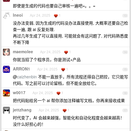
即使是生成的代码也要自己审核一遍吧=。。=
lneoi
Apr 24, 2025
1
13
没办法变弱, 因为生成的代码没办法直接使用, 大概率还要自己检
查一遍, 跟 ai 反复处理.
再过几年生成了可以直接用, 可能就会有这问题了, 对代码熟悉度
不断下降
maemolee
Apr 24, 2025
1
14
你就当招了个程序员，你是测试+产品
ARRON1
Apr 24, 2025
1
15
@
caizhenbin
不能一直放手，所有流程还得自己把控，它只能写
代码。写之前可以讨论留档，但不能全放给它。
w0017
Apr 24, 2025
1
16
把代码贴给另一个 ai 帮你添加注释编写文档，你再来接收成果
jettzhang
Apr 24, 2025
1
17
时代变了，AI 会越来越强，智能化和自动化程度会越来越高！
没什么好担心的！