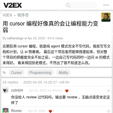
V2EX
程序员
›
用 cursor 编程好像真的会让编程能力变
弱
By
nathandoge
at Apr 23, 2025 · 5416 views
近期狂用 cursor 编程，就是纯 agent 模式完全不写代码，我就写写文
档和计划，让 ai 照着做。 最后这个项目虽然能够搭建起来，但对整
个项目的把握度完全不如之前，一边自己写代码同时一边问 ai 的模式
来得好。 看来得回到老模式，不然出了错不知道怎么改。
Cursor
Programming
Ability
24 replies
•
2025-04-25 14:22:37 +08:00
cz5424
Apr 23, 2025 via iPhone
1
1
你没给人 review 过代码吗，输出要 review ，无脑点接受肯定这
样了
Romic
Apr 23, 2025
1
2