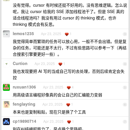
没有觉得。cursor 有时候还挺不好用的。没有思维逻辑。怎么说
呢，我让 cursor 给我的 SSE 添加线程池干了。但是 SSE 真的
适合线程池吗？我没有用过 cursor 的 thinking 模式，也许
thinking 模式会有反思。
lemos1235
Apr 23, 2025
1
3
我觉得简单而繁琐的任务可以放心用，一般不不会出错。但是复
杂的任务，可能还是不太行，不过有些思路可以参考一下（再结
合搜索引擎要更好一些）。
Curtion
Apr 23, 2025
1
4
我也发现要把 AI 写的当成自己写的去处理，否则后续肯定会失
控
ruxuan1306
Apr 23, 2025
4
5
用高级语言编程好像真的会让自己的汇编能力变弱
fenglayting
Apr 23, 2025
1
6
本来也是复制粘贴，现在只是换了个工具
cp19890714
Apr 23, 2025
1
7
别在纠结编程能力了，早点换个思路吧。