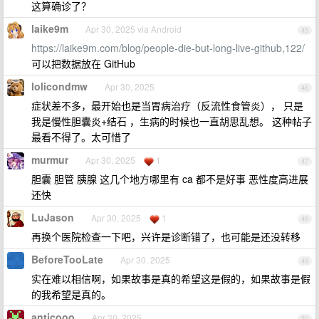
这算确诊了？
laike9m
Apr 30, 2025 via Android
45
https://laike9m.com/blog/people-die-but-long-live-github,122/
可以把数据放在 GitHub
lolicondmw
Apr 30, 2025
46
症状差不多，最开始也是当胃病治疗（反流性食管炎）， 只是
我是慢性胆囊炎+结石 ，生病的时候也一直胡思乱想。 这种帖子
最看不得了。太可惜了
murmur
Apr 30, 2025
1
47
胆囊 胆管 胰腺 这几个地方哪里有 ca 都不是好事 恶性度高进展
还快
LuJason
Apr 30, 2025
1
48
再换个医院检查一下吧，兴许是诊断错了，也可能是还没转移
BeforeTooLate
Apr 30, 2025
49
实在难以相信啊，如果故事是真的希望这是假的，如果故事是假
的我希望是真的。
anticooo
Apr 30, 2025
50