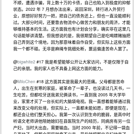
不顺，遭遇诈骗，背上数十万的卡债，自己也陷入到极度的抑郁
状态。2022 年 7 月想办法出来，返回深圳，转行进入外贸行
业，原想好好努力一把，把自己的债务还上，但也一直没能顺利
过。大部分时间，还要靠去物流中心做苦力和朋友的周济，才能
够维持基本的生活。这方面我也有计划会分享，确实非在这里几
句话能够讲清楚。但我想说的是，我很期望自己是吃喝嫖赌抽把
自己弄到这个境地，因为那意味着自作自受，但实际上这些方面
我一个都不碰。无非是麻绳专挑细处断，噩运偏逢苦命人罢了。
@
bigwhite2
#17 我是希望能够公开让大家访问，不是仅限于自
己的亲朋。我的家人也不具备上网这方面的能力。
@
MiloChen
#18 这方面其实是我最大的悲痛。父母都是苦命
人，出生在贫寒的家庭，被革命了一辈子，也没读过几天书，一
生吃苦，但都咬牙送我弟兄俩读书，一直到我 2005 年大学毕
业，家里才买了一台长虹的大脑袋电视。我一直想着能够通过我
来改变父母的处境，但实际上，一直都未能如愿，即便是现在，
都还会让他们整天担心。我第一次认识到生命的脆弱，是高中时
听语文老师讲他陪她媳妇在县医院生产的经历，同病房有另一位
产妇，当时大出血，需要输血。当时 2000 年前，不记得一袋血