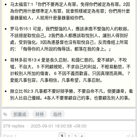
马太福音7:1「你們不要再定人有罪，免得你們被定為有罪。2因
為你們用什麼標準定人有罪，就會照樣被定為有罪；你們用什麼
量器量給人，人就用什麼量器量給你們。
罗马书15:1 可是，我們堅強的人，應該承擔不堅強的人的軟弱，
不該總是取悅自己。2我們各人都應該取悅別人，讓別人得到好
處，受到強化。3因為連基督也沒有取悅自己，反而像經上所寫
的：「侮辱你的人所說的侮辱話，都落在我的身上。」
哥林多前书13:4 愛是​長久忍耐、和藹​仁慈​的。愛​不​嫉妒，不​吹
噓，不​自大， 5 不​罔顧​規矩，不​求​自己​的​利益，不​輕易​動怒，不​
計較​別人​所​加​的​傷害， 6 不​因​不義​而​歡喜，只​因​真理​而​高興。 7
愛​能​凡​事​包容，凡​事​相信，凡​事​希望，凡​事​忍耐。
腓立比书2:3 凡事都不要好辯爭勝，不要自命不凡，倒要謙卑，看
別人比自己優越。4各人不要單顧自己的事，也要顧及別人的事。
胆囊癌
转移
临终
379 replies
•
2025-09-01 18:00:58 +08:00
Page 1
1
of 4
2
3
4