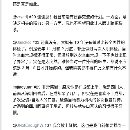
还是真是如此。
@
zryadj
#20 谢谢您！我目前没有建群交流的计划。一方面，是
缺乏相关的精力；另一方面，我也不希望因此让人跟诈骗相联
系。
@
Jasckcc
#23 还真没有，大概有 10 年没有做过比较全面性的
体检了。倒是去年 11 月和 2 月底，都还做过两次入职体检，当
时查血常规都还很正常，但没想到这次查血常规一下子也就出现
了异常了，实在是太突然。难怪当时一位外科的医生，都说不应
该是 3 月 12 日才开始疼的。但我确实记不得在此之前有什么不
适。
imjiaoyuan #29 非常感谢！原来你是在成都上学。我是四川人，
前面从深圳回去后，在成都呆了几年，但实在是喜欢不上成都，
多次受骗+当地人的口暴，遭遇当地暴力机构的多次粗暴对待，
对遇到的四川同事轻于承诺、但转头就矢口否认的习惯很不习
惯。
@
JNotEnoughW
#37 我会放上证据。这也是我目前想要找到一