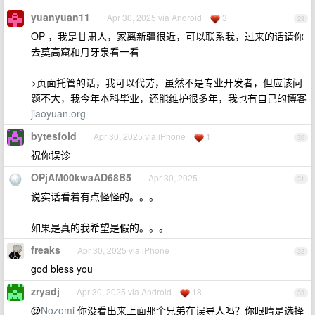
yuanyuan11
Apr 30, 2025 via Android
3
29
OP ，我是甘肃人，家离新疆很近，可以联系我，过来的话请你
去莫高窟和月牙泉看一看
>页面托管的话，我可以代劳，虽然不是专业开发者，但应该问
题不大，我今年本科毕业，还能维护很多年，我也有自己的博客
jiaoyuan.org
bytesfold
Apr 30, 2025 via iPhone
1
30
祝你误诊
OPjAM00kwaAD68B5
Apr 30, 2025
31
说实话看着有点怪怪的。。。
如果是真的我希望是假的。。。
freaks
Apr 30, 2025 via iPhone
32
god bless you
zryadj
Apr 30, 2025 via Android
18
33
@
Nozomi
你没看出来上面那个兄弟在误导人吗？你眼睛是选择