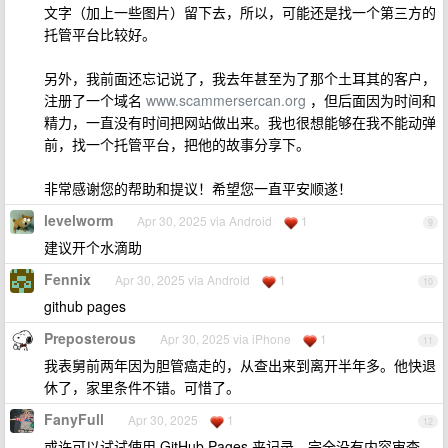
文字（加上一些图片）留下去，所以，可能还是找一个第三方的
托管平台比较好。
另外，我前面还忘记说了，我去年甚至为了那个土耳其的客户，
注册了一个域名
www.scammersercan.org
，但后面因为时间和
精力，一直没有时间把网站做出来。我也很想能够在我不能动弹
前，找一个托管平台，把他的故事分享下。
非常感谢您的帮助和提议！希望您一直平安顺遂！
levelworm
Apr 30, 2025 via Android
1
9
建议开个水滴助
Fennix
Apr 30, 2025 via Android
1
10
github pages
Preposterous
Apr 30, 2025 via iPhone
1
11
我表舅前两年因为胆管癌走的，从查出来到离开半年多。他快退
休了，家里条件不错。可惜了。
FanyFull
Apr 30, 2025
1
12
或许可以试试使用 GitHub Pages 来记录，完全没有内容审查，