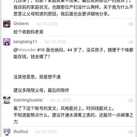
几百块了，但那个家庭就拿不出来，最后就把那位产妇放弃了。
我目前的家庭状况，也跟那位产妇没什么两样。关于我为什么不
愿意让父母知道的原因，我后面也会更详细地分享。
Unitent
Apr 30, 2025
41
给个收款码老哥
tangtang11
Apr 30, 2025
42
@
hhecoder
#16 我也纳闷，44 岁了，没买房子，随便干个啥都
能存钱，钱去哪了？
没其他意思，就是想不通
建议多陪陪父母，最后的陪伴
trainingloadai
Apr 30, 2025
43
看了下这个账号的发文，风格能对上，时间线能对上。
不知道能帮点什么，建议开通水滴筹之类的，还能尽一点绵薄之
力
ihuihui
Apr 30, 2025
44