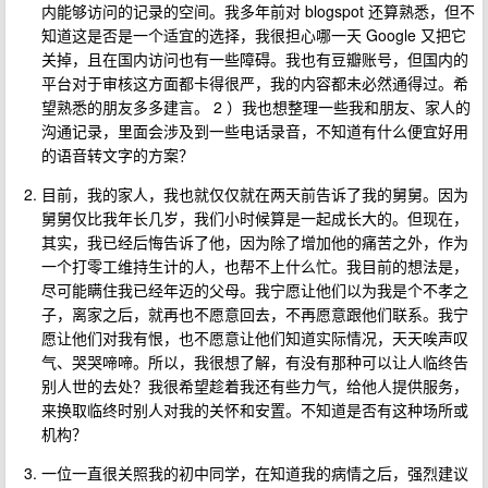
内能够访问的记录的空间。我多年前对 blogspot 还算熟悉，但不
知道这是否是一个适宜的选择，我很担心哪一天 Google 又把它
关掉，且在国内访问也有一些障碍。我也有豆瓣账号，但国内的
平台对于审核这方面都卡得很严，我的内容都未必然通得过。希
望熟悉的朋友多多建言。 2 ）我也想整理一些我和朋友、家人的
沟通记录，里面会涉及到一些电话录音，不知道有什么便宜好用
的语音转文字的方案？
目前，我的家人，我也就仅仅就在两天前告诉了我的舅舅。因为
舅舅仅比我年长几岁，我们小时候算是一起成长大的。但现在，
其实，我已经后悔告诉了他，因为除了增加他的痛苦之外，作为
一个打零工维持生计的人，也帮不上什么忙。我目前的想法是，
尽可能瞒住我已经年迈的父母。我宁愿让他们以为我是个不孝之
子，离家之后，就再也不愿意回去，不再愿意跟他们联系。我宁
愿让他们对我有恨，也不愿意让他们知道实际情况，天天唉声叹
气、哭哭啼啼。所以，我很想了解，有没有那种可以让人临终告
别人世的去处？我很希望趁着我还有些力气，给他人提供服务，
来换取临终时别人对我的关怀和安置。不知道是否有这种场所或
机构？
一位一直很关照我的初中同学，在知道我的病情之后，强烈建议