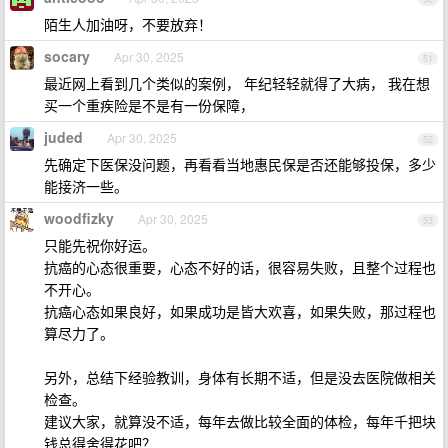
陌生人加油呀，不要放弃！
socary
Apr 30, 2025
51
最近网上看到几个类似的案例， 年纪轻轻就得了大病， 我在想
买一个重疾险是不是有一份保障，
juded
Apr 30, 2025
52
先确定下医保没问题，再看看当地惠民保是否还能够投保，多少
能接济一些。
woodfizky
Apr 30, 2025
53
只能先祝你好运。
抗癌的心态很重要，心态不好的话，很容易失败，且整个过程也
不开心。
抗癌心态如果良好，如果成功是皆大欢喜，如果失败，那过程也
算尽力了。
另外，总结下经验教训，身体有长期不适，但是没去医院做相关
检查。
建议大家，就算没不适，每年去做比较全面的体检，每年千把块
钱总得舍得花吧？