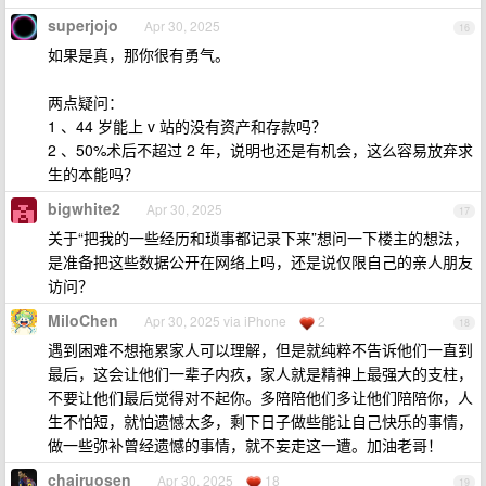
superjojo
Apr 30, 2025
16
如果是真，那你很有勇气。
两点疑问：
1 、44 岁能上 v 站的没有资产和存款吗？
2 、50%术后不超过 2 年，说明也还是有机会，这么容易放弃求
生的本能吗？
bigwhite2
Apr 30, 2025
17
关于“把我的一些经历和琐事都记录下来”想问一下楼主的想法，
是准备把这些数据公开在网络上吗，还是说仅限自己的亲人朋友
访问？
MiloChen
Apr 30, 2025 via iPhone
2
18
遇到困难不想拖累家人可以理解，但是就纯粹不告诉他们一直到
最后，这会让他们一辈子内疚，家人就是精神上最强大的支柱，
不要让他们最后觉得对不起你。多陪陪他们多让他们陪陪你，人
生不怕短，就怕遗憾太多，剩下日子做些能让自己快乐的事情，
做一些弥补曾经遗憾的事情，就不妄走这一遭。加油老哥！
chairuosen
Apr 30, 2025
18
19