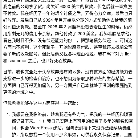
我之前的公司拿了货，尚欠近 6000 美金的货款，但之后就一直推脱
不付款。我在经历了一年的艰辛讨债之后，弄得心力交瘁，最后也只
好放弃。最后自己从 2024 年月开始以分期的方式帮助他去给我的前
公司偿还货款。甚至在 2025 年 3 月腹痛没钱去看医生的时候，仍然
用所剩无几的信用卡余额，帮他付款了 200 美金。我舔着脸恳求他，
看在我时日不多、没有偿还能力的份上，把那笔债务偿还上。可惜这
方面也不顺利，这个死骗子一开始说愿意付款，甚至我还去找前公司
要了新的收款账号，但此后他又找各种理由推脱。我在骂了对方 lier
和 scammer 之后，也只好死心放弃。
目前，我也完全处于认命放弃治疗的地步。没有这方面的经济能力去
支撑进一步的检查和治疗，也不想因为争取那种渺茫的生存希望，一
方面把自己弄得更加痛苦，另一方面把自己本就处于深渊的家庭拖到
更深的地域之中。
但我希望能够在这些方面获得一些帮助：
我想要在我临终前，趁着我还有些力气，把我的一些经历和琐事
都记录下来。 1 ）我自己实际上有可用的续费了多年的域名和空
间，也会 WordPress 建站，但考虑到接下来没办法继续续费维
护，所以想找一个使用不那么麻烦，可供我永久保存记录、且国