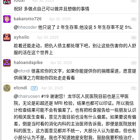
rouxi
Apr 30, 2025
67
祝好 多做点自己可以做并且想做的事情
kakarotto726
Apr 30, 2025
68
@
hhecoder
他只说了 2 年生存率,他没说 5 年生存率不足 5%.
xyholic
Apr 30, 2025
69
趁着还能走动，把仇人债主都处理下吧，别让这些伤害你的人舒
服的活在这个世界上
haloandspike
Apr 30, 2025
70
@
efcndi
很喜欢你的文字，如果你能提供你的捐赠渠道，愿意提
供绵薄之力帮助你四处走走看看
efcndi
Apr 30, 2025
OP
71
@
chairuosen
#19 谢谢您！龙华区人民医院目前也是三甲医
院，无论是彩超还是 MRI 检验，结果也都可以印证。所以我估
计检查结果可能不会有偏差了。也有把检查报告给一些朋友认识
的相关医生查看，意见方面目前也没有什么偏差。如果要说有偏
差，倒是当时看的消化内科的主治医师告诉我，即便是医院放射
科的医生，这方面意见都并不统一，大部分人认为是癌，但也有
小部分认为不是。我也不知道她是安慰我、鼓励我要积极治疗，