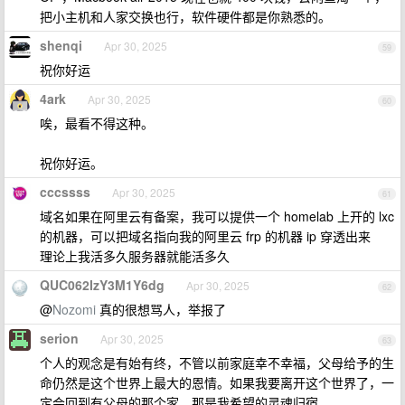
把小主机和人家交换也行，软件硬件都是你熟悉的。
shenqi
Apr 30, 2025
59
祝你好运
4ark
Apr 30, 2025
60
唉，最看不得这种。
祝你好运。
cccssss
Apr 30, 2025
61
域名如果在阿里云有备案，我可以提供一个 homelab 上开的 lxc
的机器，可以把域名指向我的阿里云 frp 的机器 ip 穿透出来
理论上我活多久服务器就能活多久
QUC062IzY3M1Y6dg
Apr 30, 2025
62
@
Nozomi
真的很想骂人，举报了
serion
Apr 30, 2025
63
个人的观念是有始有终，不管以前家庭幸不幸福，父母给予的生
命仍然是这个世界上最大的恩情。如果我要离开这个世界了，一
定会回到有父母的那个家，那是我希望的灵魂归宿。