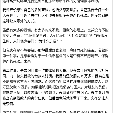
这种富贵病哪里是我这种目前房租都给不起的穷鬼伺候得起的。
我曾经设想过自己的多种死法，包括父母离世后，自己孤苦伶仃一个
人在世上，年迈了失智后大小便失禁很没有尊严的死法。但没想到是
这种让人意外的方式。
虽然有太多的遗憾，有太多的来不及，但我的心理上，也并没有不能
接受，毕竟，“当坏事发生时，人们会问：‘为什么是我？’但当好事发
生时，人们很少会问：‘为什么是我？’”
但我实在是不想要经历那种最后器官衰竭、痛疼而死的痛苦。我做的
第一件事，是想看看对于一个信奉基督的人是否有不经历痛苦、保得
尊严的死法。未果。
第二件事，是去询问我一位做律师的表哥。我在去年拜托他帮我打官
司，向一位欠我款的借款人讨债。我目前还欠朋友 5 万多，我实在是
不愿意在这方面亏欠朋友。而这位当初以各种理由借款的借款人，刚
好还欠我 5 万多。如果能够顺利把这笔债务讨回来，对朋友的负债，
我就差不多可以覆盖掉。但没想到，表哥竟然忙忘记了。去年 5 月帮
我查询到借款人的身份信息，但后面竟然就搁置了下来。实在是让人
无奈何。
第三件事，则是回头去找土耳其一位客户。他曾在 2023 年经我手从