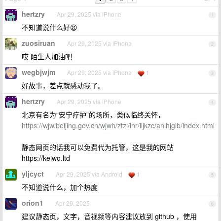
hertzry
Apr 29, 2025 via iPhone
1
不知道说什么好😫
zuosiruan
Apr 29, 2025 via iPhone
2
哎 陌生人加油吧
wegbjwjm
Apr 29, 2025 via iPhone
1
3
好故事，差点就感动我了。
hertzry
Apr 29, 2025 via iPhone
4
北京有名为“安宁疗护”的场所，类似临终关怀，
https://wjw.beijing.gov.cn/wjwh/ztzl/lnr/lljkzc/anlhjglb/index.html
静态网页的话我可以免费代为托管，这是我的网站
https://keiwo.ltd
yljcyct
Apr 29, 2025 via Android
1
5
不知道说什么，加个热度
orion1
Apr 29, 2025
6
建议静态页，文字，音视频等内容建议放到 github ，使用