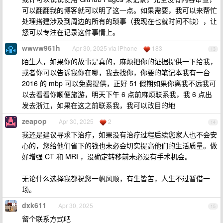
可以翻翻我的博客就可以明了这一点。如果需要，我可以来帮忙
处理搭建涉及到周边的所有的琐事（我现在也就时间不缺），让
您可以专注在记录这件事情上。
wwww961h
Apr 30, 2025 via iPhone
183
13
陌生人，如果你的故事是真的，麻烦把你的证据提供一下给我，
或者你可以告诉我你在哪，我去找你，你要的笔记本我有一台
2016 的 mbp 可以免费提供，正好 51 假期如果你离我不远我可
以去看看你顺便旅游，明天下午 6 点前麻烦联系我，我 6 点出
发去浙江，如果在这之前联系我，我可以改目的地
zeapop
Apr 30, 2025
2
14
我还是建议寻求下治疗，如果没有治疗过程后续您家人也不会安
心的，您给他们省下的钱也未必会切实提高他们的生活质量。做
好增强 CT 和 MRI ，没确定转移前未必没有手术机会。
无论什么选择我都祝您一帆风顺，有生皆苦，人生不过暂借一
场。
dxk611
Apr 30, 2025
15
留个联系方式吧