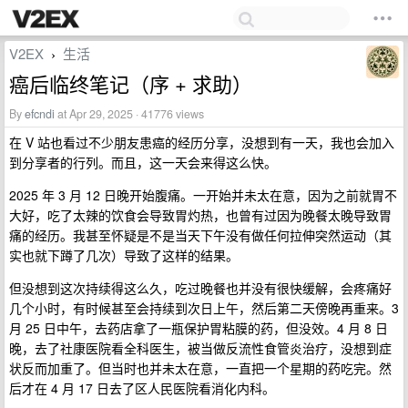
V2EX
生活
›
癌后临终笔记（序 + 求助）
By
efcndi
at Apr 29, 2025 · 41776 views
在 V 站也看过不少朋友患癌的经历分享，没想到有一天，我也会加入
到分享者的行列。而且，这一天会来得这么快。
2025 年 3 月 12 日晚开始腹痛。一开始并未太在意，因为之前就胃不
大好，吃了太辣的饮食会导致胃灼热，也曾有过因为晚餐太晚导致胃
痛的经历。我甚至怀疑是不是当天下午没有做任何拉伸突然运动（其
实也就下蹲了几次）导致了这样的结果。
但没想到这次持续得这么久，吃过晚餐也并没有很快缓解，会疼痛好
几个小时，有时候甚至会持续到次日上午，然后第二天傍晚再重来。3
月 25 日中午，去药店拿了一瓶保护胃粘膜的药，但没效。4 月 8 日
晚，去了社康医院看全科医生，被当做反流性食管炎治疗，没想到症
状反而加重了。但当时也并未太在意，一直把一个星期的药吃完。然
后才在 4 月 17 日去了区人民医院看消化内科。