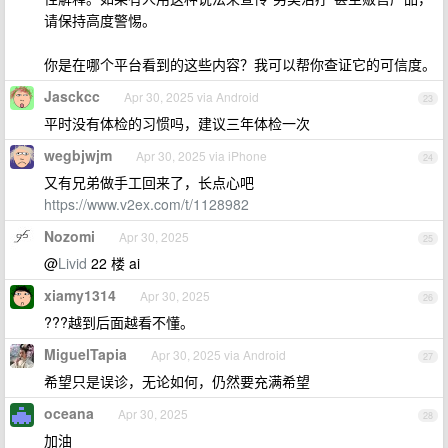
请保持高度警惕。
你是在哪个平台看到的这些内容？我可以帮你查证它的可信度。
Jasckcc
Apr 30, 2025 via Android
23
平时没有体检的习惯吗，建议三年体检一次
wegbjwjm
Apr 30, 2025 via iPhone
24
又有兄弟做手工回来了，长点心吧
https://www.v2ex.com/t/1128982
Nozomi
Apr 30, 2025
25
@
Livid
22 楼 ai
xiamy1314
Apr 30, 2025
26
???越到后面越看不懂。
MiguelTapia
Apr 30, 2025 via Android
27
希望只是误诊，无论如何，仍然要充满希望
oceana
Apr 30, 2025
28
加油