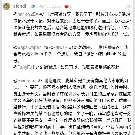
efcndi
Apr 30, 2025
2
OP
40
@
hanxiV2EX
#7 非常感谢分享。我看了下，那位好心人提供的
笔记本属于高配，对于我来说，太过于奢侈了。而且，我也没办
法保证在我故去之后，这台笔记本还能够顺利送回给他。不过，
我会考虑，如果后面没有合适的方案，我也可能向他求助一试。
@
wapaiwapai1
#6 @
katwalk
#10 谢谢您，非常感谢建议！我
会考虑把 github 作为一个选项，我自己倒是也有 github 的账
号。
@
FanyFull
#12 谢谢您。如果可以，我愿意接受您的帮助。
@
levelworm
#9 谢谢建议！我其实完全没有向其他人索取的习
惯，一生要强，很不喜欢给别人添麻烦。零几年刚进入社会时，
身上身无分文。当时去了在深圳公明长圳打工的堂兄家，连回来
坐公交车的几块钱都没有，但都不好意思向他开口求助，后面一
路步行几十公里沿着雨后的公路从公明走回当时住的福田。还在
靠近梅林关的某个有警戒厅的路口坐了一晚，非常感谢当时一旁
的辅警还是保安，把他的一件厚衣服借给我御寒。最近几日，我
两位知道我病情的高中同学，也在征询我的意见，说要向高中的
同学求助，给予我一些帮助，但我都还没有考虑好是否要麻烦大