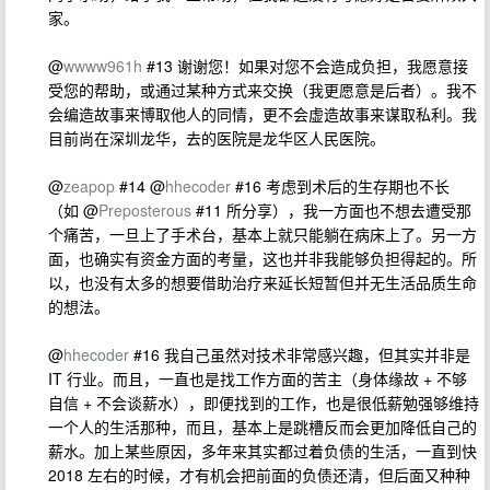
家。
@
wwww961h
#13 谢谢您！如果对您不会造成负担，我愿意接
受您的帮助，或通过某种方式来交换（我更愿意是后者）。我不
会编造故事来博取他人的同情，更不会虚造故事来谋取私利。我
目前尚在深圳龙华，去的医院是龙华区人民医院。
@
zeapop
#14 @
hhecoder
#16 考虑到术后的生存期也不长
（如 @
Preposterous
#11 所分享），我一方面也不想去遭受那
个痛苦，一旦上了手术台，基本上就只能躺在病床上了。另一方
面，也确实有资金方面的考量，这也并非我能够负担得起的。所
以，也没有太多的想要借助治疗来延长短暂但并无生活品质生命
的想法。
@
hhecoder
#16 我自己虽然对技术非常感兴趣，但其实并非是
IT 行业。而且，一直也是找工作方面的苦主（身体缘故 + 不够
自信 + 不会谈薪水），即便找到的工作，也是很低薪勉强够维持
一个人的生活那种，而且，基本上是跳槽反而会更加降低自己的
薪水。加上某些原因，多年来其实都过着负债的生活，一直到快
2018 左右的时候，才有机会把前面的负债还清，但后面又种种