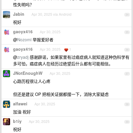
性失明吗？
Jabin
Apr 30, 2025 via Android
34
祝好
gaoyx416
Apr 30, 2025
35
@
Nozomi
举报爱好者
gaoyx416
Apr 30, 2025
1
36
@
zryadj
感谢辟谣，如果家里有过癌症病人就知道这种伪科学有
多可怕，癌症病人在经历过绝望后什么都有可能相信。
JNotEnoughW
Apr 30, 2025
37
心路历程很让人心疼
但还是建议 OP 把相关证据都摆一下，消除大家疑虑
alfawei
Apr 30, 2025
38
加油 祝好
b1iy
Apr 30, 2025
39
祝好