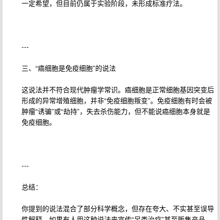
一定希望，但目前仍属于实验阶段，未形成标准疗法。
---
三、“癌细胞是免疫细胞”的说法
这说法并不符合现代肿瘤学常识。癌细胞是正常细胞基因突变后
形成的异常增殖细胞，并非“免疫细胞叛变”。免疫细胞有时会被
肿瘤“诱骗”或“劫持”，失去杀伤能力，但不能说癌细胞本身就是
免疫细胞。
---
总结：
你提到的说法混合了部分科学概念，但存在夸大、不实甚至误导
性解释。如果有人用这种说法来宣传“另类治疗”甚至贩售产品，