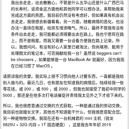
我出去走走，出去散散心，不管是什么五华山还是什么广西巴马
的长寿村，说资金这方面他和其他同学可以想办法，来帮助我来
完成这方面的夙愿。我目前仍然没有考虑好，但如果真有机会出
去走走，我很想去新疆看看。另一方面，随着病情的恶化，也没
办法一直待在租屋，给房东增添晦气。所以，最终不管我有没有
条件出去走走，我可能都必须得要出去在路上。我也宁愿死在路
上，而不是租屋。而我又需要一台设备方便我在路上记录。所
以，我想问问，有没有好心人家里已被淘汰，但尚堪用、能用于
处理图文的笔记本，可否捐献给我一台？虽然说 beggers can't
be choosers ，如果能够是一台 MacBook Air 就最好，因为我现
在已经习惯了 MacOS 。
请原谅我的贪婪。我实际上很不习惯向他人讨要东西，一直都是我给
别人施与的。最近几日，也有朋友在知道我的病情后，陆续给我一些
零花钱，或 200 ，或 500 ，或 2000 ，但我也就接受了我初中同学的
5000 ，那还是在他多次打电话催促并责怪我太见外之下才收下来的。
所以，我也很愿意通过交换的方式获取。一种是通过我的劳动交换，
我目前也就擅长文字，其他也不知道能干什么，但我很愿意配合您。
另一种是物物交换。我现在还有一台机械君的 mini 主机（锐龙
5825U + 32G 内存 + 1T 固态硬盘） ，这是我去年年初 2015