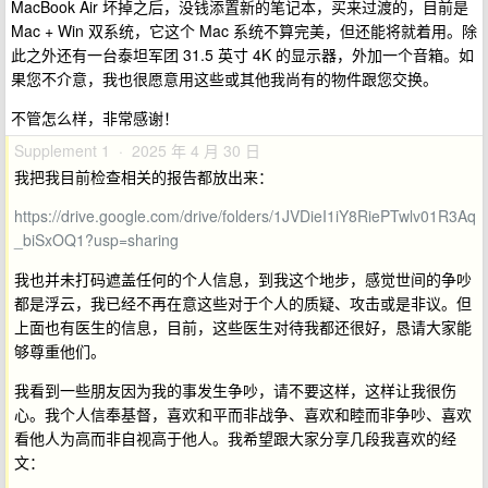
MacBook Air 坏掉之后，没钱添置新的笔记本，买来过渡的，目前是
Mac + Win 双系统，它这个 Mac 系统不算完美，但还能将就着用。除
此之外还有一台泰坦军团 31.5 英寸 4K 的显示器，外加一个音箱。如
果您不介意，我也很愿意用这些或其他我尚有的物件跟您交换。
不管怎么样，非常感谢！
Supplement 1 · 2025 年 4 月 30 日
我把我目前检查相关的报告都放出来：
https://drive.google.com/drive/folders/1JVDieI1iY8RiePTwlv01R3Aq
_biSxOQ1?usp=sharing
我也并未打码遮盖任何的个人信息，到我这个地步，感觉世间的争吵
都是浮云，我已经不再在意这些对于个人的质疑、攻击或是非议。但
上面也有医生的信息，目前，这些医生对待我都还很好，恳请大家能
够尊重他们。
我看到一些朋友因为我的事发生争吵，请不要这样，这样让我很伤
心。我个人信奉基督，喜欢和平而非战争、喜欢和睦而非争吵、喜欢
看他人为高而非自视高于他人。我希望跟大家分享几段我喜欢的经
文：