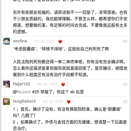
另外有些朋友祝福的，请原谅我不一一回复了，非常感谢。也有
不少朋友质疑的，我也能够理解。不管怎么样，都希望你们平安
顺遂，想要做的事，有足够的时间去完成，不要像我这般有太多
的遗憾。
vevlins
Apr 30, 2025
1
72
“考虑胆囊癌”、“转移不排除”，这就给自己判死刑了啊
人民法院判死刑都还得一审二审终审呢，你有没有完全确诊啊，
怎么看你这描述是拿到报告就就直接回家了。是否确诊，病情发
展到什么程度还有没有治疗手段都不知道。
Hajar123
Apr 30, 2025
3
73
@
Nozomi
#25 举报了，你这个 sb 玩意
fengfisher3
Apr 30, 2025
1
74
1 ，首先，确诊了没有，有没有换医院检查，确认是“胆囊癌”
吗？几期了？
2 ，如果确诊了，外债与金钱方面的先缓缓，想清楚一下后面是
否治疗。