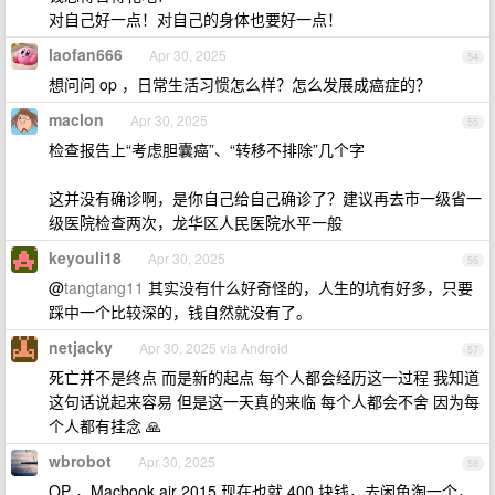
对自己好一点！对自己的身体也要好一点！
laofan666
Apr 30, 2025
54
想问问 op ，日常生活习惯怎么样？怎么发展成癌症的？
maclon
Apr 30, 2025
55
检查报告上“考虑胆囊癌”、“转移不排除”几个字
这并没有确诊啊，是你自己给自己确诊了？建议再去市一级省一
级医院检查两次，龙华区人民医院水平一般
keyouli18
Apr 30, 2025
56
@
tangtang11
其实没有什么好奇怪的，人生的坑有好多，只要
踩中一个比较深的，钱自然就没有了。
netjacky
Apr 30, 2025 via Android
57
死亡并不是终点 而是新的起点 每个人都会经历这一过程 我知道
这句话说起来容易 但是这一天真的来临 每个人都会不舍 因为每
个人都有挂念 🙏
wbrobot
Apr 30, 2025
58
OP ，Macbook air 2015 现在也就 400 块钱，去闲鱼淘一个，