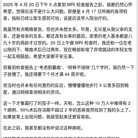
2025 年 4 月 20 日下午 5 点拿到 MRI 检查报告之前，我都仍然心怀
希望，觉得应该不是什么大问题。即便是 4 月 17 日所做的各项检
查，指标已经让医生感到可怕，说是应该早入院治疗的。
我虽然有点略微紧张，但也并未想太多。毕竟，无论是从我父亲的支
系，还是母亲的支系，都还具有长寿的基因，家里的老人基本都是八
九十岁的高龄才过世的。20 日上午做 MRI 检查时，我还和一位在老
公陪同下、喉癌术后已过两年、现在眼部新增了异常跳动的年轻女性
一起互相鼓励，希望大家都平安无事。
但看到检查报告上“考虑胆囊癌”、“转移不排除”几个字时，我仍然一下
子就懵了。我还得要下个月才满 44 周岁呢。
但当时也并未有任何激烈的反应，懵懵懂懂地步行 3 公里多回到租
屋，通过网络查询相关的资讯。
这一下才像霜打了的茄子一样。天啦，怎么这种 10 万人中难得有 2
个病例、50%术后存活期不超过 2 年的恶疾竟然找到了我的头上了。
如果是胃上出现问题，我接受起来还更容易些。
在此之前，我甚至都没有听说过这种病呢。