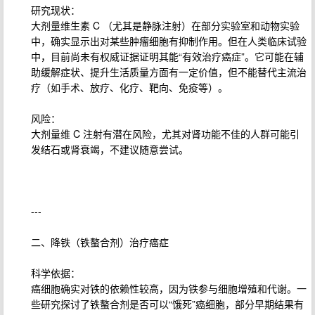
研究现状：
大剂量维生素 C （尤其是静脉注射）在部分实验室和动物实验
中，确实显示出对某些肿瘤细胞有抑制作用。但在人类临床试验
中，目前尚未有权威证据证明其能“有效治疗癌症”。它可能在辅
助缓解症状、提升生活质量方面有一定价值，但不能替代主流治
疗（如手术、放疗、化疗、靶向、免疫等）。
风险：
大剂量维 C 注射有潜在风险，尤其对肾功能不佳的人群可能引
发结石或肾衰竭，不建议随意尝试。
---
二、降铁（铁螯合剂）治疗癌症
科学依据：
癌细胞确实对铁的依赖性较高，因为铁参与细胞增殖和代谢。一
些研究探讨了铁螯合剂是否可以“饿死”癌细胞，部分早期结果有