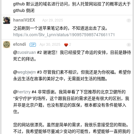
github 默认送的域名进行访问，别人托管网站挂了的概率远大于
github 倒闭
hanxiV2EX
Apr 29, 2025
7
之前刷到一个送苹果笔记本的，不知道送出去了没。
https://x.com/Stv_Lynn/status/1909575985747661171
efcndi
Apr 30, 2025
2
OP
8
@
zuosiruan
#2 谢谢您！我已经接受了命运的安排，目前是静待
死亡的拜访。
@
wegbjwjm
#3 尽管我们素不相识，但我还是为你祝福。希望你
永远生活在故事的美好之中，无需面对生活的残酷。
@
hertzry
#4 非常感谢。我简单看了下您推荐的北京卫健所的
“安宁疗护”的场所，这个跟我目前的需求还是有很大的区别，我
并非是北京户籍，也没有那边的医保，根本都没有条件能够入
住。
您的网站很漂亮。虽然是简单的需求，我很乐意接受您的帮助。
不过，我希望能够尽量减少变动的可能性，希望能够一直把我的