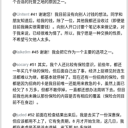
个合适的托管之地的原因之一。
@
Unitent
#41 谢谢您！我目前没有向别人讨钱的想法。同学和
朋友知道后，给我的钱，除了一位，其他我都还没收过（即便是
目前我确实很需要钱）。向别人开口讨要个笔记本来做记录，对
于我来说，已经很难为情了。所以，我宁愿是一种交换的性质，
不希望亏欠他人太多。
@
laike9m
#45 谢谢！我会把它作为一个主要的选项之一。
@
socary
#51 其实，我个人还比较有保险意识，前些年，都还
一年买几千块的保险，但后面自己出了事，经济上捉襟见肘连生
活都难以为继，都基本就停掉了。现在还有一份招商的保险，但
都是因为招商的卡是我目前唯一还能用来救急的卡，虽然上面已
经欠了 5 万多，但都不敢停掉，一直都还想办法周转下去。但目
前我也尚未确认那份保险的内容是否有相应的覆盖（保险合同目
前不在身边）。
@
juded
#52 前面在检查结果出来后，我是去买了一份深惠保，
但应该都用不上了，它有免责期，8 月才开始生效，这几日，我
都在考虑是不是该去退掉，省下那 80 多块钱。