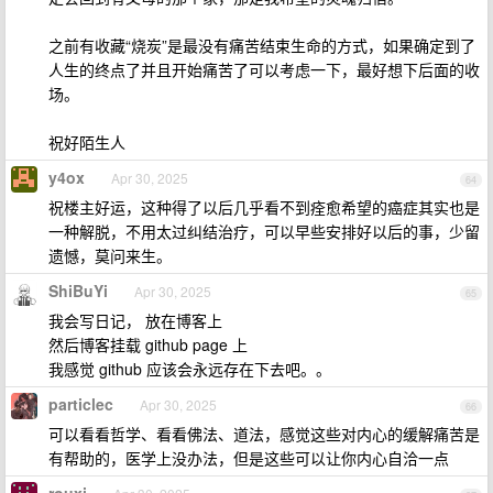
之前有收藏“烧炭”是最没有痛苦结束生命的方式，如果确定到了
人生的终点了并且开始痛苦了可以考虑一下，最好想下后面的收
场。
祝好陌生人
y4ox
Apr 30, 2025
64
祝楼主好运，这种得了以后几乎看不到痊愈希望的癌症其实也是
一种解脱，不用太过纠结治疗，可以早些安排好以后的事，少留
遗憾，莫问来生。
ShiBuYi
Apr 30, 2025
65
我会写日记， 放在博客上
然后博客挂载 github page 上
我感觉 github 应该会永远存在下去吧。。
particlec
Apr 30, 2025
66
可以看看哲学、看看佛法、道法，感觉这些对内心的缓解痛苦是
有帮助的，医学上没办法，但是这些可以让你内心自洽一点