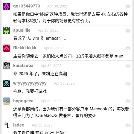
qq135449773
Apr 30, 2025
68
如果是你口中“终端”这种场景，我觉得还是去买 4k 左右的各种
轻薄本比较好，对于你的场景更有性价比。
apuslilie
Apr 30, 2025
69
看成了“从 vim 到 emacs”。。
Rickkkkkkk
Apr 30, 2025
70
主要你随便去一家稍微大点公司，发的电脑大概率都是 mac
karatsuba
Apr 30, 2025
71
都 2025 年了，果粉还在高潮
wryyyyyyyyyyyy
Apr 30, 2025
72
抱歉，我要打游戏。
hypogaea
Apr 30, 2025
73
还是得都用的，因为我们有一部分客户用 Macbook 的，每次都
得专门为了 iOS/MacOS 做兼容，蛋疼的要死
ladeo
Apr 30, 2025
74
看了看日期 现在 2025 年啦！