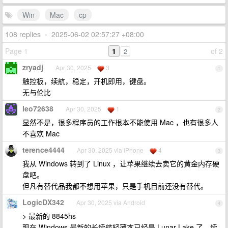
Win
Mac
cp
108 replies
•
2025-06-02 02:57:27 +08:00
Page 1
1
of 2
2
zryadj
Apr 30, 2025
3
1
触控板，续航，稳定，开机即用，键盘。
无与伦比
leo72638
Apr 30, 2025
1
2
显然不是，很多程序员的工作根本不能使用 Mac ，也有很多人
不喜欢 Mac
terence4444
Apr 30, 2025 via iPhone
4
3
我从 Windows 转到了 Linux ，让苹果继续去卖它的黄金内存硬
盘吧。
但凡有替代品我都不想用苹果，只是手机目前还没有替代。
LogicDX342
Apr 30, 2025 via Android
4
> 最新的 8845hs
现在 Windows 最新的长续航轻薄本已经是 Lunar Lake 了，续