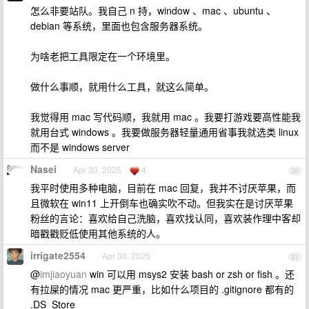
怎么非要站队。我自己 n 持，window 、mac 、ubuntu 、
debian 等系统，里面也包含服务器系统。
为啥老把工具限定在一个环境里。
做什么事顺，就用什么工具，就这么简单。
我觉得用 mac 写代码顺，我就用 mac 。我要打游戏要高性能我
就用台式 windows 。我要做服务器轻量通用省事我就选类 linux
而不是 windows server
Nasei
Apr 30, 2025
4
20
我平时使用多种电脑，目前在 mac 回复，我并不讨厌苹果，而
且微软在 win11 上开倒车也确实吹不动。但我实在是讨厌苹果
粉丝的言论：喜欢给自己洗脑，喜欢找认同，喜欢装作理中客却
暗戳戳贬低使用其他系统的人。
irrigate2554
Apr 30, 2025
21
@
imjiaoyuan
win 可以用 msys2 安装 bash or zsh or fish 。还
有拉屎的情况 mac 更严重，比如什么项目的 .gitignore 都有的
.DS_Store