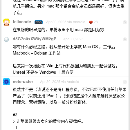
航几乎翻倍。另外 mac 那个铝合金机身虽然质感好，但也太重
了点。
felixcode
Apr 30, 2025 via Android
28
PRO
5
在果粉的眼里是的，果粉眼里不用 mac 都是因为穷
d5G7o0xXW0yWM2gP
Apr 30, 2025
6
哪有什么必经之路，我从最开始上学就 Mac OS ，工作后
Macbook + Debian 工作站
后来第一次接触在 Win 上写代码是因为和朋友一起做游戏，
Unreal 还是在 Windows 上最方便
neteroster
Apr 30, 2025 via Android
7
虽然并不是（该说还不是吗）程序员，不过已经不使用任何苹果
产品了（以前还用 iPad ），归根结底是个人越来越讨厌整家公
司理念、营销策略，以及一部分粉丝群体。
#3
> 让苹果继续去卖它的黄金内存硬盘吧。
+1