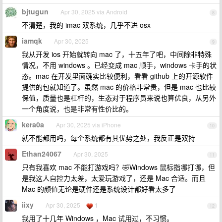
bjtugun
Apr 30, 2025 via Android
8
不清楚，我的 imac 双系统，几乎不进 osx
iamqk
Apr 30, 2025
9
我从开发 ios 开始就转向 mac 了，十五年了吧，中间除非特殊
情况，不用 windows 。已经变成 mac 顺手，windows 卡手的状
态。mac 在开发里面确实比较便利，看看 github 上的开源软件
提供的包就知道了。虽然 mac 的价格非常贵，但是 mac 也比较
保值，质量也是杠杆的，生态对于程序员来说也算优良，从另外
一个角度说，也是非常有性价比的。
kera0a
Apr 30, 2025 via iPhone
10
就不能都用吗，每个系统都有其优势之处，我反正是双持
Ethan24067
Apr 30, 2025
11
只有我喜欢 mac 不能打游戏吗？🤣Windows 鼠标指哪打哪，但
是我这人自控力太差，太爱玩游戏了，还是 Mac 合适。而且
Mac 的颜值无论是硬件还是系统设计都好看太多了
iixy
Apr 30, 2025
1
12
我用了十几年 Windows ，Mac 试用过，不习惯。