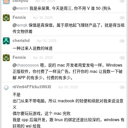
cst4you
Apr 30, 2025
50
@
ererrrr
我是亲屎黄, 今天是周三, 你不用 V 谁 50 (狗头
Fennix
Apr 30, 2025
51
@
iamqk
保值是真保值，属于原地起飞理财产品了，就是得当祖
传文物供着
cherishd
Apr 30, 2025
52
一种过来人说教的味道
Fennix
Apr 30, 2025
53
@
chaoooooos
嗯，说的 mac 开发者用爱发电一样，Windows
正版软件，你付费了一样没广告。打开你的 mac 让我数一下破
解 APP 的有多少，付费的有多少。
r6Vm94FFk9u3W6XI
Apr 30, 2025
54
不是
出门从来不带电脑，所以 macbook 的轻便和续航对我来说没意
义
偶尔要玩玩游戏，这个 mac 完败
我是 cpp 后端开发，跟 linux 的绑定还是比较深的，windows 有
好用的 wsl 给我