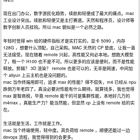
现在出门办公，数字游民化趋势，续航和轻便成了最大的痛点。mac
工业设计突出。续航和轻便又是主打赛道。天然和程序员，设计师等
数字创新人员挂钩。所以 mac 貌似是一个必然之路。
年轻时觉得 win 给的硬件指标才是实打实的，显卡 5090 ，内存
128G ，想要什么顶配，自己采购。MAC 天然的 CP 垫底，让我一直
无法接受。现在随着 remote 兴起，高性能又何必本地。想跑大模型
了，租一个 H100 也不是不可。所以更多的应该是便利，而不是性能
释放。剪辑？ 3D 渲染？ remote 也是可以的，无非是网速，中间加
个 aliyun 上云主机也是没问题的。
mac 当作终端用即可，追求 max 的性能？得不偿失，m4 已经从 npu
跌倒万年老四了，真没必要对性能有什么期待。就算钱多，我也觉得
max 是智商税，毕竟 remote 能干的可是集群性能，本地好几万的
m4max ，真能生产力？能当然能，但显然 cp 上没有 remote 给的实
在。
生活就是生活，工作就是工作。
mac 当个终端使用，轻中度。高负荷给 remote ，顺便还能过一边
devops 流程，我觉得得到的会更多。