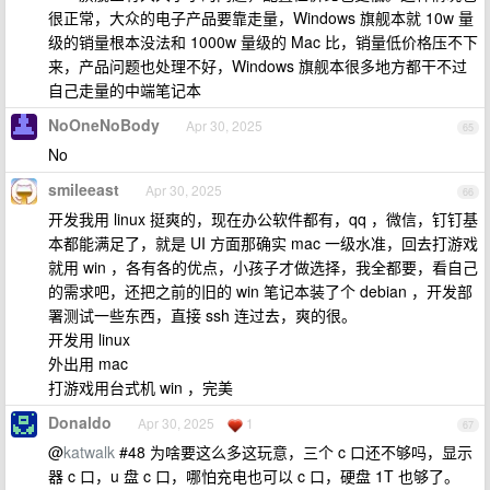
很正常，大众的电子产品要靠走量，Windows 旗舰本就 10w 量
级的销量根本没法和 1000w 量级的 Mac 比，销量低价格压不下
来，产品问题也处理不好，Windows 旗舰本很多地方都干不过
自己走量的中端笔记本
NoOneNoBody
Apr 30, 2025
65
No
smileeast
Apr 30, 2025
66
开发我用 linux 挺爽的，现在办公软件都有，qq ，微信，钉钉基
本都能满足了，就是 UI 方面那确实 mac 一级水准，回去打游戏
就用 win ，各有各的优点，小孩子才做选择，我全都要，看自己
的需求吧，还把之前的旧的 win 笔记本装了个 debian ，开发部
署测试一些东西，直接 ssh 连过去，爽的很。
开发用 linux
外出用 mac
打游戏用台式机 win ，完美
Donaldo
Apr 30, 2025
1
67
@
katwalk
#48 为啥要这么多这玩意，三个 c 口还不够吗，显示
器 c 口，u 盘 c 口，哪怕充电也可以 c 口，硬盘 1T 也够了。