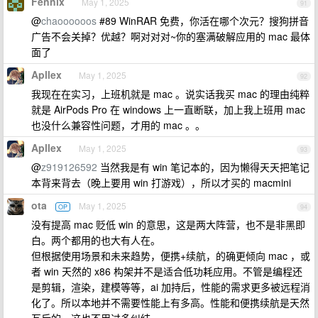
Fennix
May 1, 2025
91
@
chaoooooos
#89 WinRAR 免费，你活在哪个次元？搜狗拼音
广告不会关掉？优越？啊对对对~你的塞满破解应用的 mac 最体
面了
Apllex
May 1, 2025
92
我现在在实习，上班机就是 mac 。说实话我买 mac 的理由纯粹
就是 AirPods Pro 在 windows 上一直断联，加上我上班用 mac
也没什么兼容性问题，才用的 mac 。。
Apllex
May 1, 2025
93
@
z919126592
当然我是有 win 笔记本的，因为懒得天天把笔记
本背来背去（晚上要用 win 打游戏），所以才买的 macmini
ota
May 1, 2025
OP
94
没有提高 mac 贬低 win 的意思，这是两大阵营，也不是非黑即
白。两个都用的也大有人在。
但根据使用场景和未来趋势，便携+续航，的确更倾向 mac ，或
者 win 天然的 x86 构架并不是适合低功耗应用。不管是编程还
是剪辑，渲染，建模等等，ai 加持后，性能的需求更多被远程消
化了。所以本地并不需要性能上有多高。性能和便携续航是天然