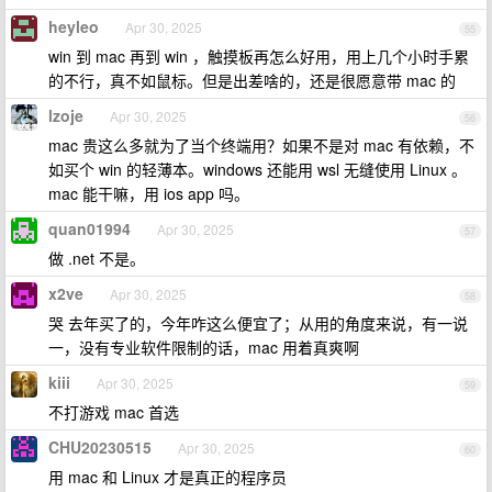
heyleo
Apr 30, 2025
55
win 到 mac 再到 win ，触摸板再怎么好用，用上几个小时手累
的不行，真不如鼠标。但是出差啥的，还是很愿意带 mac 的
lzoje
Apr 30, 2025
56
mac 贵这么多就为了当个终端用？如果不是对 mac 有依赖，不
如买个 win 的轻薄本。windows 还能用 wsl 无缝使用 Linux 。
mac 能干嘛，用 ios app 吗。
quan01994
Apr 30, 2025
57
做 .net 不是。
x2ve
Apr 30, 2025
58
哭 去年买了的，今年咋这么便宜了；从用的角度来说，有一说
一，没有专业软件限制的话，mac 用着真爽啊
kiii
Apr 30, 2025
59
不打游戏 mac 首选
CHU20230515
Apr 30, 2025
60
用 mac 和 Linux 才是真正的程序员