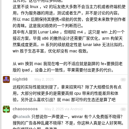
互斥的。这也不用过多纠结。
这里不谈 linux ，v2 的坛友绝大多数不会当主力机或者终端机使
用，作为服务器的用途，测试或者生产，并不是讨论的内容。
所以 mac 后期保持其便携+续航的优势，会更受未来数字创作者
的青睐。这是我对趋势的一个判断而已。
其中有人提到 Lunar Lake ，但相较 m4 ，这只是 win 上的一个
接近方案，毕竟 x86 的散热设计还需要厂家优化，arm 构架天
然集成度更高，m 系列的续航稳定性是 lunar lake 无法比拟的，
win 胜于生态丰富，优化却没有 mac 极致。
从 win 换到 mac 我现在唯一的不适应就是副屏的 fe+要换回老
版的 ipad 。设备上的一致性，苹果需要付出更多的代价。
night98
May 2, 2025
95
远程的实际性能就别提了，拿来招笑吗？除了大规模任务有点
用，大部分时候更多的是需要高频 cpu 带来的性能差异和体
验，另外这么喜欢引战？就 mac 那可怜的生态还是算了吧
chaoooooos
May 2, 2025 via Android
96
@
katwalk
只想说你一声傻波一，winrar 有个人免费版不晓得？
搜狗的广告各种乱藏不晓得？不是，你这种人真是让人好笑啊。