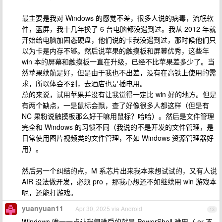
最主要是我对 Windows 的感觉不差，很多人说的病毒，流氓软
件，蓝屏，我十几年换了 6 台电脑都没遇到过。我从 2012 年就
开始给电脑加固态硬盘，他们说的卡我没遇到过，那时候他们只
以为卡是内存不够。然后说苹果的触摸板和屏幕优秀，这些年
win 本的屏幕和触摸板一直在升级，已经不比苹果差多少了。当
然苹果续航是好，但是由于我也不出差，没有在高铁上使用的需
求，所以体会不到，去酒店也是插电用。
总的来说，试用苹果并没有让我觉得一定比 win 好的地方。但是
有两个缺点，一是鼠标会飘，查了好像很多人都这样（但是有
NC 果粉说触摸板那么好干嘛用鼠标？哈哈）。然后是文件管理
完全和 Windows 的习惯不同（我说的不是开发的文件管理，是
日常使用图片视频类的文件管理，不如 Windows 资源管理器好
用）。
然后另一个纠结的点，M 系芯片出来我本来想试试的，又有人说
AIR 没法做开发，必须 pro ，那我心想还不如继续用 win 游戏本
呢，还能打游戏。
yuanyuan11
Apr 30, 2025 via Android
13
Windows 唯一一点让我很难受的就是 PowerShell 难用（ or 不