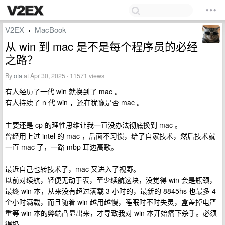
V2EX
MacBook
›
从 win 到 mac 是不是每个程序员的必经
之路？
By
ota
at Apr 30, 2025 · 11571 views
有人经历了一代 win 就换到了 mac 。
有人持续了 n 代 win ，还在犹豫是否 mac 。
主要还是 cp 的理性思维让我一直没办法彻底换到 mac 。
曾经用上过 intel 的 mac ，后面不习惯，给了自家技术，然后技术就
一直 mac 了，一路 mbp 耳边高歌。
最近自己也转技术了，mac 又进入了视野。
以前对续航，轻便无动于衷，至少续航这块，没觉得 win 会是瓶颈，
最终 win 本，从来没有超过满载 3 小时的，最新的 8845hs 也最多 4
个小时满载，而且随着 win 越用越慢，睡眠时不时失灵，盒盖掉电严
重等 win 本的弊端凸显出来，才导致我对 win 本开始痛下杀手。必须
得扔。