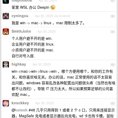
theprimone
Apr 30, 2025
81
家里 WSL 办公 Deepin
cyningxu
Apr 30, 2025 via Android
82
我是 win -> mac -> linux ，mac 限制太多了。
SmithJohn
Apr 30, 2025
83
个人用户避不开的是 win.
企业用户避不开的是 linux.
小资用户避不开的是 mac.
自行对号入座.
highkay
Apr 30, 2025
84
win->mac->win->linux->win ，哪个方便用哪个，和你的工作有
关，和你喜欢啥无关。办公的话，mac 正常使用的话不太容易
出问题，windows 容易乱改各种配置出问题很头疼（当然也有啥
都不让改的），导致 IT 压力太大，所以如果预算足够的公司喜
欢配 mac 。
knockkey
Apr 30, 2025
85
@
katwalk
#48 几乎只用得到 1 或者 2 个 c 口，只用来连接显示
器，MagSafe 充电或者显示器反向充电，sd 卡也有卡槽，鼠标