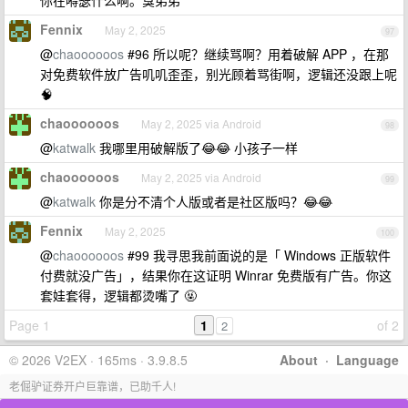
你在嘚瑟什么啊。臭弟弟
Fennix
May 2, 2025
97
@
chaoooooos
#96 所以呢？继续骂啊？用着破解 APP ，在那
对免费软件放广告叽叽歪歪，别光顾着骂街啊，逻辑还没跟上呢
🧠
chaoooooos
May 2, 2025 via Android
98
@
katwalk
我哪里用破解版了😂😂 小孩子一样
chaoooooos
May 2, 2025 via Android
99
@
katwalk
你是分不清个人版或者是社区版吗？😂😂
Fennix
May 2, 2025
100
@
chaoooooos
#99 我寻思我前面说的是「 Windows 正版软件
付费就没广告」，结果你在这证明 Winrar 免费版有广告。你这
套娃套得，逻辑都烫嘴了 🤬
Page 1
1
of 2
2
© 2026 V2EX · 165ms · 3.9.8.5
About
·
Language
老倔驴证券开户巨靠谱，已助千人!