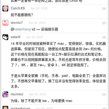
如果一定要有一条必经之路，那应该是 Linux 吧
CatchXS
Apr 30, 2025
26
就不能都拥有？
woniu7
Apr 30, 2025
27
@
caiqichang
v2 == 前端娱乐圈
sdwill
Apr 30, 2025
28
14 年毕业的时候就被种草买了 mac ，觉得很好，很值，买机器
送屏幕。但是到了现在，随便加点配置直接去到 2w+ 的价格。
这个价格在现在我能配出一台工作+娱乐拉满的台式和笔记本，
屏幕也不比视网膜屏幕差太多。手机也是常年挤牙膏，价格去到
了 7 、8K ，甚至 1w+。安卓 3 、4K 就足够我用了。
于是从苹果全家桶（手机、手表、pad 、电脑全卖了）全面弃坑
了，不想再交苹果税了。换了后并没有觉得效率变低，体验变差
太多。
murmur
Apr 30, 2025
29
为啥，除了不能开发 ios ，为啥要换 mac
jackerbauer
Apr 30, 2025
30