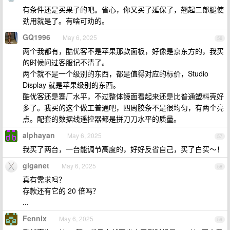
有条件还是买果子的吧。省心，你又买了延保了，翘起二郎腿使
劲用就是了。有啥可劝的。
GQ1996
May 6, 2025
56
两个我都有，酷优客不是苹果那款面板，好像是京东方的，我买
的时候问过客服记不清了。
两个就不是一个级别的东西，都是值得对应的标价，Studio
Display 就是苹果级别的东西。
酷优客还是寨厂水平，不过整体镜面看起来还是比普通塑料壳好
多了。我买的这个做工普通吧，四周胶条不是很均匀，有两个亮
点。配套的数据线遥控器都是拼刀刀水平的质量。
alphayan
May 6, 2025
57
我买了两台，一台能调节高度的，好好反省自己，买了白买～！
giganet
May 6, 2025
58
真有需求吗？
存款还有它的 20 倍吗？
...
Fennix
May 6, 2025
59