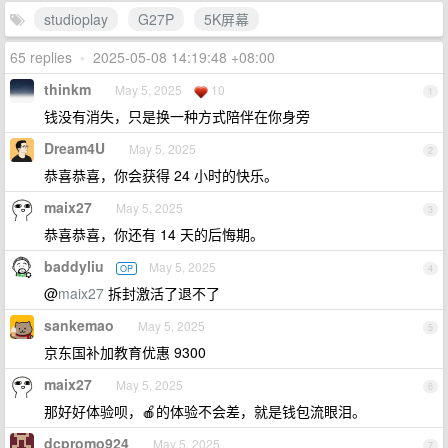
studioplay
G27P
5K屏幕
65 replies
•
2025-05-08 14:19:48 +08:00
thinkm
May 5, 2025
10
1
钱没有消失，只是换一种方式陪伴在你身旁
Dream4U
May 5, 2025
2
恭喜恭喜，你会获得 24 小时的快乐。
maix27
May 5, 2025
3
恭喜恭喜，你还有 14 天的后悔期。
baddyliu
May 5, 2025
OP
4
@
maix27
拆封激活了退不了
sankemao
May 5, 2025
5
京东国补加教育优惠 9300
maix27
May 5, 2025
6
那好好体验呗，🍎的体验不会差，就是钱包流眼泪。
dcpromo924
May 5, 2025
7