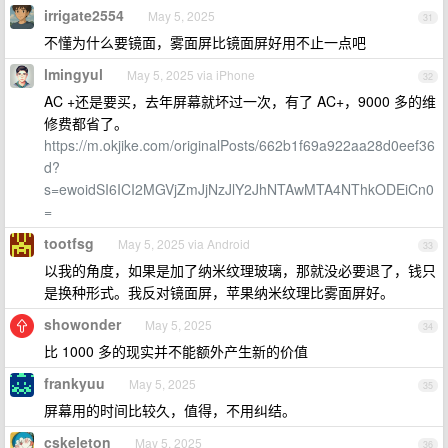
irrigate2554
May 5, 2025
31
不懂为什么要镜面，雾面屏比镜面屏好用不止一点吧
lmingyul
May 5, 2025 via iPhone
32
AC +还是要买，去年屏幕就坏过一次，有了 AC+，9000 多的维
修费都省了。
https://m.okjike.com/originalPosts/662b1f69a922aa28d0eef36
d?
s=ewoidSI6ICI2MGVjZmJjNzJlY2JhNTAwMTA4NThkODEiCn0
=
tootfsg
May 5, 2025 via Android
33
以我的角度，如果是加了纳米纹理玻璃，那就没必要退了，钱只
是换种形式。我反对镜面屏，苹果纳米纹理比雾面屏好。
showonder
May 5, 2025
34
比 1000 多的现实并不能额外产生新的价值
frankyuu
May 5, 2025
35
屏幕用的时间比较久，值得，不用纠结。
cskeleton
May 5, 2025
36