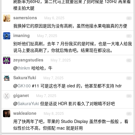
刷新率为​​60Hz​​，第二代马上就要出来了到时候是 120Hz 再来看
楼主拍大腿
samersions
May 6, 2025
60
我换掉它的原因是因为没有高刷，虽然他接水果电脑真的方便
imaning
May 7, 2025
61
别听他们扯高刷，去年 7 月份我买的是时候，也是一大堆人给我
说马上要出高刷了，你就后悔去吧。结果现在都没出。
zeyangstudies
May 7, 2025
62
@
thinkm
哈哈哈，牛
SakuraYuki
May 7, 2025
63
@
GK100
#11 可是这也不是 oled 的，他甚至都不支持 hdr
giganet
May 7, 2025
64
@
SakuraYuki
但是话说 HDR 影片看久了对眼睛不好吧
waklealone
May 8, 2025
65
用了快两年了吧，苹果的 Studio Display 虽然参数一般般 ，看
似性价比不高，但搭配 mac 就是好用