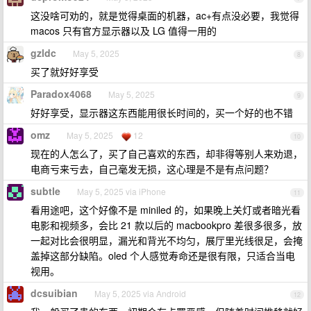
这没啥可劝的，就是觉得桌面的机器，ac+有点没必要，我觉得
macos 只有官方显示器以及 LG 值得一用的
gzldc
May 5, 2025
8
买了就好好享受
Paradox4068
May 5, 2025
9
好好享受，显示器这东西能用很长时间的，买一个好的也不错
omz
May 5, 2025
12
10
现在的人怎么了，买了自己喜欢的东西，却非得等别人来劝退，
电商亏来亏去，自己毫发无损，这心理是不是有点问题？
subtle
May 5, 2025 via iPhone
11
看用途吧，这个好像不是 miniled 的，如果晚上关灯或者暗光看
电影和视频多，会比 21 款以后的 macbookpro 差很多很多，放
一起对比会很明显，漏光和背光不均匀，展厅里光线很足，会掩
盖掉这部分缺陷。oled 个人感觉寿命还是很有限，只适合当电
视用。
dcsuibian
May 5, 2025 via Android
12