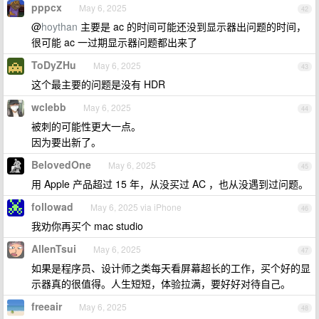
pppcx
May 6, 2025
42
@
hoythan
主要是 ac 的时间可能还没到显示器出问题的时间，
很可能 ac 一过期显示器问题都出来了
ToDyZHu
May 6, 2025
43
这个最主要的问题是没有 HDR
wclebb
May 6, 2025
44
被刺的可能性更大一点。
因为要出新了。
BelovedOne
May 6, 2025
45
用 Apple 产品超过 15 年，从没买过 AC ，也从没遇到过问题。
followad
May 6, 2025 via iPhone
46
我劝你再买个 mac studio
AllenTsui
May 6, 2025
47
如果是程序员、设计师之类每天看屏幕超长的工作，买个好的显
示器真的很值得。人生短短，体验拉满，要好好对待自己。
freeair
May 6, 2025
48