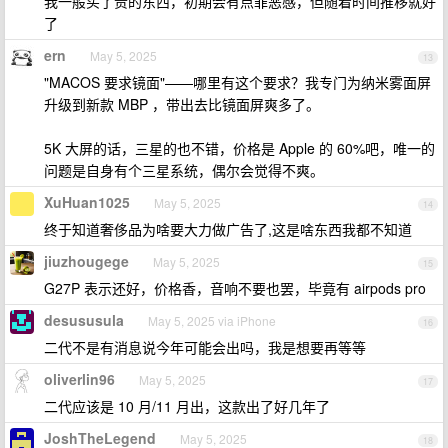
我一般买了贵的东西，初期会有点罪恶感，但随着时间推移就好
了
ern
May 5, 2025
13
"MACOS 要求镜面"——哪里有这个要求？我专门为纳米雾面屏
升级到新款 MBP ，带出去比镜面屏爽多了。
5K 大屏的话，三星的也不错，价格是 Apple 的 60%吧，唯一的
问题是自身有个三星系统，偶尔会觉得不爽。
XuHuan1025
May 5, 2025
14
终于知道奢侈品为啥要大力做广告了,这是啥东西我都不知道
jiuzhougege
May 5, 2025
15
G27P 表示还好，价格香，音响不要也罢，毕竟有 airpods pro
desususula
May 5, 2025 via iPhone
16
二代不是有消息说今年可能会出吗，我是想要再等等
oliverlin96
May 5, 2025
17
二代应该是 10 月/11 月出，这款出了好几年了
JoshTheLegend
May 5, 2025
18