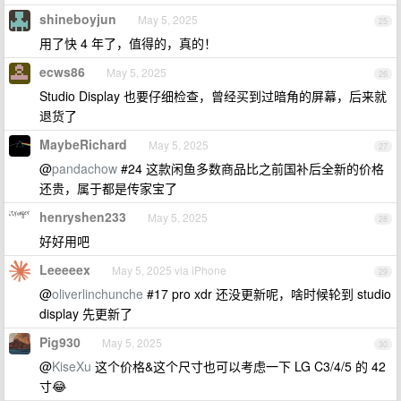
shineboyjun
May 5, 2025
25
用了快 4 年了，值得的，真的！
ecws86
May 5, 2025
26
Studio Display 也要仔细检查，曾经买到过暗角的屏幕，后来就
退货了
MaybeRichard
May 5, 2025
27
@
pandachow
#24 这款闲鱼多数商品比之前国补后全新的价格
还贵，属于都是传家宝了
henryshen233
May 5, 2025
28
好好用吧
Leeeeex
May 5, 2025 via iPhone
29
@
oliverlinchunche
#17 pro xdr 还没更新呢，啥时候轮到 studio
display 先更新了
Pig930
May 5, 2025
30
@
KiseXu
这个价格&这个尺寸也可以考虑一下 LG C3/4/5 的 42
寸😂