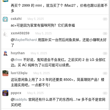
再买个 2999 的 mini ，就当买了个 iMac27 ，价格也跟以前差不
多
cskzhi
May 5, 2025
37
ac+可是因为家里有猫咪阿狗？它们真幸福
xxm459259
May 5, 2025
38
@
MaybeRichard
用国补买一台然后闲鱼卖掉，还能小赚啊太好
了
hoythan
May 6, 2025
39
@
zfree
不好说，鬼知道会不会发红。之前买的 2 台 LG 全部红
边。买 AC 纯粹为了以后可能可以续费。
luo123qiu
May 6, 2025
40
这玩意闲鱼上用了 2-3 年的还要卖 8500+，简直理财产品！楼
主踏实用吧，一点都不亏！
pppcx
May 6, 2025
41
@
baddyliu
官网还有什么退不了的东西吗...1w 多不会不是官网
买的吧