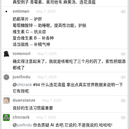
典型例子 青霉素、奥司他韦 麻黄汤、连花清瘟
xmitman
May 7, 2025
95
奶蓟草片 -- 护肝
葡萄糖酸锌 -- 助睡眠，提高性功能，护肤
维生素 C -- 抗炎症
复合维生素 B -- 补各种
适当锻炼 -- 补精气神
tomonori
May 7, 2025
96
确实得注意起来了，我就是咳嗽吃了三个月的药了，索性把烟酒
都戒了
justfindu
May 7, 2025
97
@
chtcrack
#94 什么连花清瘟 拿出点真实世界数据来说明一下
它有效呢.
duanxianze
May 7, 2025
98
良好的生活习惯最重要
chtcrack
May 7, 2025
99
@
justfindu
你去质疑 AI 去吧,它说的,不是我说的,哈哈哈!