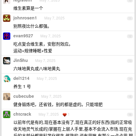
10
维生素算是一个
johnrosen1
May 7, 2025
11
别熬夜比什么都强。
evan9527
May 7, 2025
12
吃点复合维生素，安慰剂效应。
运动+规律睡眠+性爱
JinShu
May 7, 2025
13
六味地黄丸或八味地黄丸
del1214
May 7, 2025
14
养生 1 号
cubecube
May 7, 2025
15
健身锻炼吧，还省钱，别的都是虚的。只能增肥
chtcrack
May 7, 2025
1
16
以前年代是有的,现在基本没有了,现在真正的好东西(指的正常吸
收天地灵气长成的)掌握在上层人手里,基本不会流入市场.现在充
斥的大部分都是科学化催生,催熟的,说有用嘛,有那么一点点用,聊