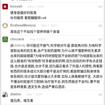
booyah
May 7, 2025
65
健身是最好的医美
补剂推荐 葡萄糖酸锌+vd
EndlessMemory
May 7, 2025
66
真信这个不如找个营养师做个食谱
chtcrack
May 7, 2025
67
@
oldAndy
你可能还不服气,科学绝对牛逼.那就再问你,为啥科学
提取出来的抗生素,会产生耐药菌啊,为什么搞不懂那种抗生素弄
出来的超级细菌?为啥中药材搭配就不会耐药呢?为啥提取出来的
这么精准的"有效物质"好多都会耐药啊.因为目前的科学有点走错
路,也许是走错路,也许不是,因为最近看多了外国人的德性,再看那
些西药的很多成分大部分都不是治疗用的,都是欺骗压制身体免
疫系统的,估计是坑蒙拐骗占大多数.实际上病毒都搞不定..大部分
不懂治的就是开刀割掉(治疗我不会,割东西我还不会吗),要不就
是各种激素,透支生命,造成严重后遗症..
dlwlrm
May 7, 2025
68
蛋白质，维生素