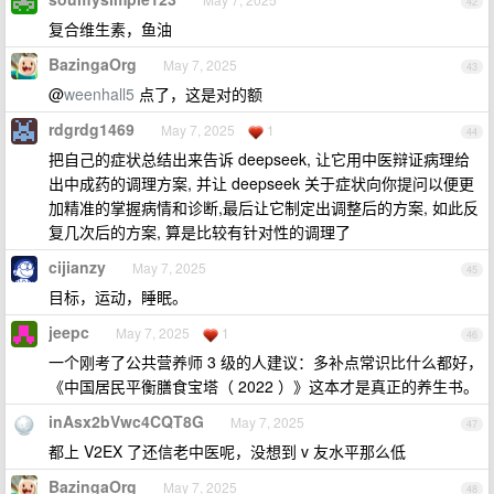
42
复合维生素，鱼油
BazingaOrg
May 7, 2025
43
@
weenhall5
点了，这是对的额
rdgrdg1469
May 7, 2025
1
44
把自己的症状总结出来告诉 deepseek, 让它用中医辩证病理给
出中成药的调理方案, 并让 deepseek 关于症状向你提问以便更
加精准的掌握病情和诊断,最后让它制定出调整后的方案, 如此反
复几次后的方案, 算是比较有针对性的调理了
cijianzy
May 7, 2025
45
目标，运动，睡眠。
jeepc
May 7, 2025
1
46
一个刚考了公共营养师 3 级的人建议：多补点常识比什么都好，
《中国居民平衡膳食宝塔（ 2022 ）》这本才是真正的养生书。
inAsx2bVwc4CQT8G
May 7, 2025
47
都上 V2EX 了还信老中医呢，没想到 v 友水平那么低
BazingaOrg
May 7, 2025
48