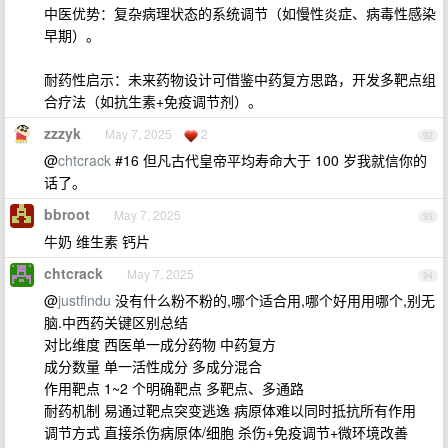
中医优势：复杂病理状态的系统调节（如慢性炎症、病毒性感染
早期）。
耐药性启示：未来药物设计可借鉴中药复方思路，开发多靶点组
合疗法（如抗生素+免疫调节剂）。
zzzyk
May 7, 2025
2
92
@
chtcrack
#16 但凡古代皇帝平均寿命大于 100 岁我就信你的
话了。
bbroot
May 7, 2025
93
牛奶 维生素 钙片
chtcrack
May 7, 2025
94
@
justfindu
没有什么粉不粉的,哪个适合用,哪个好用用哪个,别无
脑.中西药关键区别总结
对比维度 西医单一成分药物 中药复方
成分数量 单一活性成分 多成分混合
作用靶点 1~2 个明确靶点 多靶点、多通路
耐药机制 易通过靶点突变逃逸 病原体难以同时抵抗所有作用
调节方式 直接杀伤病原体/细胞 杀伤+免疫调节+微环境改善