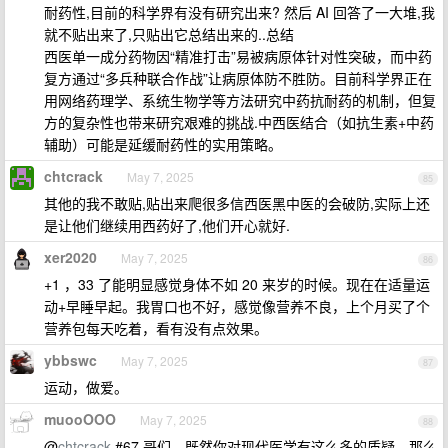
耐药性,目前的科学界有没有研究出来? 然后 AI 回答了一大堆,我
就不贴出来了,只贴出它总结出来的..总结
西医单一成分药物因“精准打击”易被病原体针对性突破，而中药
复方通过“多兵种联合作战”让病原体防不胜防。目前科学界正在
用网络药理学、系统生物学等方法研究中药抗耐药的机制，但复
方的复杂性也带来研究艰难的挑战.中西医结合（如抗生素+中药
辅助）可能是延缓耐药性的实用策略。
chtcrack
May 7, 2025
85
其他的我不敢贴,贴出来爬很多信西医黑中医的会破防,实际上还
是让他们继续用西药好了,他们开心就好.
xer2020
May 7, 2025
86
+1 ，33 了能明显感觉身体不如 20 来岁的时候。现在在适量运
动+早睡早起。我胃口也不好，感觉像营养不良，上个月买了个
营养包每天吃着，看有没有点效果。
ybbswc
May 7, 2025
87
运动，做爱。
muooOOO
May 7, 2025
88
@
chtcrack
#67 哥们，既然你对现代医学有这么多的质疑，那么