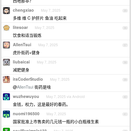
西地那非？
chengxiao
May 7, 2025
35
多维 维 C 护肝片 鱼油 吃起来
litesoar
May 7, 2025
36
饮食和适当锻炼
AllenTsui
May 7, 2025
37
虎扑街药+健身
liubaicai
May 7, 2025
38
减肥健身
itsCoderStudio
May 7, 2025
39
@
AllenTsui
街药是啥
wuzhewuyou
May 7, 2025 via Android
40
金钱，权力，这是最好的春药。
nuomi196500
May 7, 2025
41
国家批准上市售卖的几元钱一瓶的小白瓶维生素
soulflysimple123
May 7, 2025