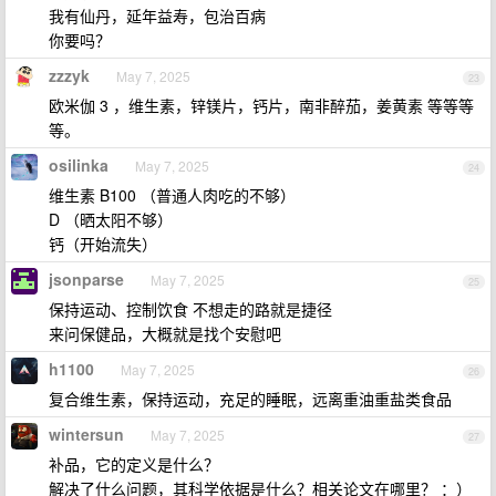
我有仙丹，延年益寿，包治百病
你要吗？
zzzyk
May 7, 2025
23
欧米伽 3 ，维生素，锌镁片，钙片，南非醉茄，姜黄素 等等等
等。
osilinka
May 7, 2025
24
维生素 B100 （普通人肉吃的不够）
D （晒太阳不够）
钙（开始流失）
jsonparse
May 7, 2025
25
保持运动、控制饮食 不想走的路就是捷径
来问保健品，大概就是找个安慰吧
h1100
May 7, 2025
26
复合维生素，保持运动，充足的睡眠，远离重油重盐类食品
wintersun
May 7, 2025
27
补品，它的定义是什么？
解决了什么问题，其科学依据是什么？相关论文在哪里？ ：）