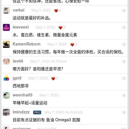
信这个不如信神，还能省钱，心理安慰一样
varkai
May 7, 2025
4
3
运动就是最好的补品。
leaveeel
May 7, 2025
2
4
水、蛋白质、维生素、微量金属元素
KamenReborn
May 7, 2025
3
5
保持健康的生活习惯，每年做一次全面的体检，买合适的保险。
lao66
May 7, 2025 via iPhone
6
哪方面好？是阳痿还是早泄？
gpt5
May 7, 2025
6
7
西地那非
weenhall5
May 7, 2025
8
早睡早起+适量运动
Imindzzz
May 7, 2025 via Android
PRO
9
目前有点证据的有 鱼油 Omega3 肌酸
registerrr
May 7, 2025