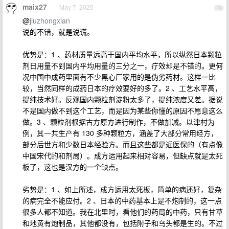
maix27
May 7, 2025
74
@
jiuzhongxian
说的不错，就是说谎。
优势是：1 、药材质量远高于国内平均水平，所以纵然日本颗粒
剂日用量不到国内平均用量的三分之一，疗效却是不错的。更何
况中国中成药里面有不少黑心厂家用的是伪劣药材。这样一比
较，当然同样的成药日本的疗效要好的多了。2 、工艺水平高，
提纯技术好。反观国内颗粒剂淀粉太多了，提纯浓度又差。据说
不是国内做不到这个工艺，而是因为某些你懂的原因不愿意这么
做。3 、颗粒剂根据古方原方进行制作，不做加减。以津村为
例，其一共生产有 130 多种颗粒方，涵盖了大部分常用经方，
部分后世方和少数日本经验方。而且这些都是近医保的（有点像
中国宋代的和剂局）。成方运用起来相对容易，但缺点就是太死
板了，这也是汉方的一个缺点。
劣势是：1 、如上所述，成方运用太死板，简单的病还好，复杂
的病完全不能应付。2 、日本的中药基本上是不炮制的，这一点
很多人都不知道。我在北里时，看他们的药局的中药，只有甘草
和地黄有炮制品，其他都没有，包括附子和乌头都是生的。不过