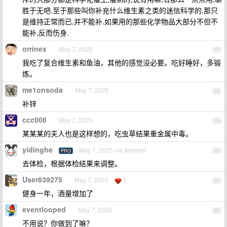
胜于无吧.至于那些叫你补充什么维生素之类的迷信科学的,那只
是维持正常而已,并不能补.如果用的那些化学物品大部分不但不
能补,反而伤身.
orrinex
May 7, 2025
17
我吃了复合维生素和鱼油，其他的感觉没必要。吃好睡好，多锻
炼。
me1onsoda
May 7, 2025
18
补锌
ccc008
May 7, 2025
19
某某某的夫人也是这样想的，吃虫草结果重金属中毒。
yidinghe
May 7, 2025 via Android
PRO
20
去体检，根据体检结果来调整。
User839275
May 7, 2025
1
21
健身一年，酒量增加了
eventlooped
May 7, 2025
22
不用说？你做到了嘛？