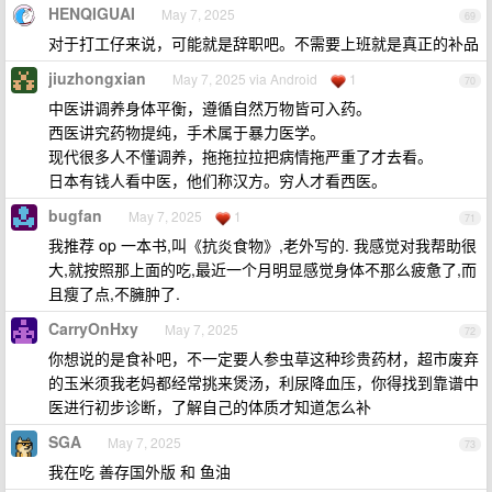
HENQIGUAI
May 7, 2025
69
对于打工仔来说，可能就是辞职吧。不需要上班就是真正的补品
jiuzhongxian
May 7, 2025 via Android
1
70
中医讲调养身体平衡，遵循自然万物皆可入药。
西医讲究药物提纯，手术属于暴力医学。
现代很多人不懂调养，拖拖拉拉把病情拖严重了才去看。
日本有钱人看中医，他们称汉方。穷人才看西医。
bugfan
May 7, 2025
1
71
我推荐 op 一本书,叫《抗炎食物》,老外写的. 我感觉对我帮助很
大,就按照那上面的吃,最近一个月明显感觉身体不那么疲惫了,而
且瘦了点,不臃肿了.
CarryOnHxy
May 7, 2025
72
你想说的是食补吧，不一定要人参虫草这种珍贵药材，超市废弃
的玉米须我老妈都经常挑来煲汤，利尿降血压，你得找到靠谱中
医进行初步诊断，了解自己的体质才知道怎么补
SGA
May 7, 2025
73
我在吃 善存国外版 和 鱼油