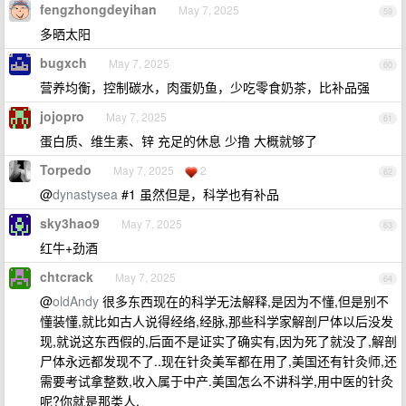
fengzhongdeyihan
May 7, 2025
59
多晒太阳
bugxch
May 7, 2025
60
营养均衡，控制碳水，肉蛋奶鱼，少吃零食奶茶，比补品强
jojopro
May 7, 2025
61
蛋白质、维生素、锌 充足的休息 少撸 大概就够了
Torpedo
May 7, 2025
2
62
@
dynastysea
#1 虽然但是，科学也有补品
sky3hao9
May 7, 2025
63
红牛+劲酒
chtcrack
May 7, 2025
64
@
oldAndy
很多东西现在的科学无法解释,是因为不懂,但是别不
懂装懂,就比如古人说得经络,经脉,那些科学家解剖尸体以后没发
现,就说这东西假的,后面不是证实了确实有,因为死了就没了,解剖
尸体永远都发现不了..现在针灸美军都在用了,美国还有针灸师,还
需要考试拿整数,收入属于中产.美国怎么不讲科学,用中医的针灸
呢?你就是那类人.