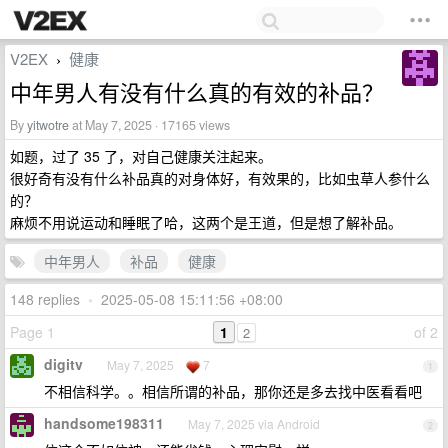
V2EX
健康
›
中年男人有没有什么真的有效的补品？
By
yitwotre
at May 7, 2025 · 17165 views
如题，过了 35 了，对自己健康关注起来。
很好奇有没有什么补品真的对身体好，有效果的，比如虫草人参什么
的？
麻烦不用说运动和睡眠了哈，这两个是王道，但是想了解补品。
中年男人
补品
健康
148 replies
•
2025-05-08 15:11:56 +08:00
Page 1
1
of 2
2
digitv
May 7, 2025
7
1
不相信科学。。相信所谓的补品，那你还是多去找中医看看吧
handsome198311
May 7, 2025 via Android
2