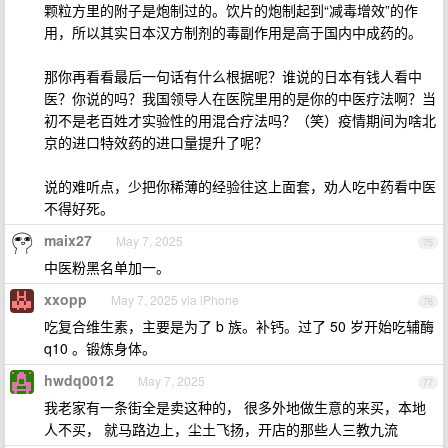
颗粒方里的附子是炮制过的。饮片的炮制起到“减毒增效”的作
用，所以其实日本汉方制剂的毒副作用是高于国内中成药的。
那你再看看最后一句话有什么根据呢？谁说的日本有钱人看中
医？你说的吗？我国领导人在医院里用的是你的中医疗法啊？当
初不是老百姓才实验性的用混合疗法吗？（笑）疫情期间为啥北
京的进口特效药的进口量提升了呢？
说的难听点，少把你稀薄的经验往这上面套，劝人吃中药看中医
不得好死。
maix27
May 7, 2025
75
中医粉黑名单加一。
xxopp
May 7, 2025 via iPhone
76
吃复合维生素，主要是为了 b 族。补钙。过了 50 岁开始吃辅酶
q10 。锻炼身体。
hwdq0012
May 7, 2025
77
我老家有一条街全是卖这种的， 很多外地做生意的来买，本地
人不买， 就马路边上，尘土飞扬，开店的那些人三教九流