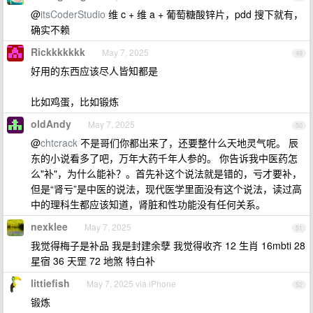
@
itsCoderStudio
维 c + 维 a + 葡萄糖酸锌片，pdd 搜下就有，
确实不赖
Rickkkkkkk
May 7, 2025
49
好用的东西应该尽人皆知都是
比如鸡蛋，比如锻炼
oldAndy
May 7, 2025
50
@
chtcrack
不是哥们你都出来了，还要整什么天地灵气呢。 辰
东的小说看多了吧，万年大药千年人参的。 你告诉我中医药怎
么"补"，为什么能补？。首先补这个说法就是错的，亏才要补，
但是“肾亏”是中医的说法，现代医学里面没有这个说法，读过高
中的理科生都应该知道，肾脏和性功能没有任何关系。
nexklee
May 7, 2025
51
我觉得梅子是补品 我是封建余孽 我觉得收齐 12 生肖 16mbti 28
星宿 36 天罡 72 地煞 特白补
littiefish
May 7, 2025 via iPhone
52
锻炼