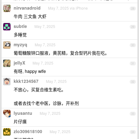
nirvanadroid
May 7, 2025 via iPhone
28
牛肉 三文鱼 大虾
subtle
May 7, 2025
29
多睡觉
myzyq
May 7, 2025
30
葡萄糖酸锌口服液，黄芪精，复合型钙片我在吃。
jellyX
May 7, 2025
31
有呀, happy wife
kkk1234567
May 7, 2025
32
不放心，买复合维生素吃。
或者去找个老中医，诊脉，开补剂
lyusantu
May 7, 2025
33
片仔癀
zlo309618100
May 7, 2025
34