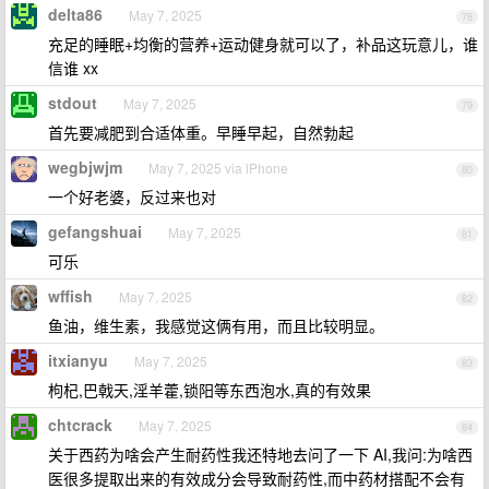
delta86
May 7, 2025
78
充足的睡眠+均衡的营养+运动健身就可以了，补品这玩意儿，谁
信谁 xx
stdout
May 7, 2025
79
首先要减肥到合适体重。早睡早起，自然勃起
wegbjwjm
May 7, 2025 via iPhone
80
一个好老婆，反过来也对
gefangshuai
May 7, 2025
81
可乐
wffish
May 7, 2025
82
鱼油，维生素，我感觉这俩有用，而且比较明显。
itxianyu
May 7, 2025
83
枸杞,巴戟天,淫羊藿,锁阳等东西泡水,真的有效果
chtcrack
May 7, 2025
84
关于西药为啥会产生耐药性我还特地去问了一下 AI,我问:为啥西
医很多提取出来的有效成分会导致耐药性,而中药材搭配不会有