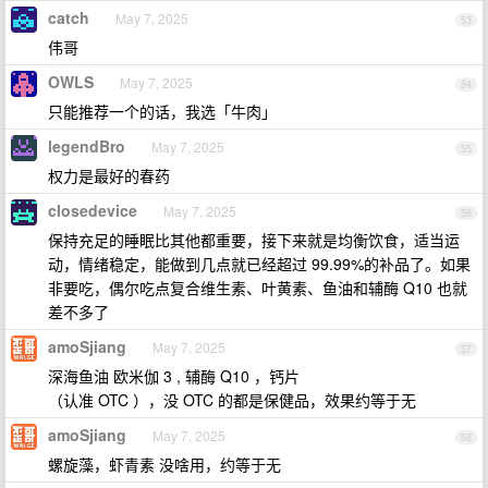
catch
May 7, 2025
53
伟哥
OWLS
May 7, 2025
54
只能推荐一个的话，我选「牛肉」
legendBro
May 7, 2025
55
权力是最好的春药
closedevice
May 7, 2025
56
保持充足的睡眠比其他都重要，接下来就是均衡饮食，适当运
动，情绪稳定，能做到几点就已经超过 99.99%的补品了。如果
非要吃，偶尔吃点复合维生素、叶黄素、鱼油和辅酶 Q10 也就
差不多了
amoSjiang
May 7, 2025
57
深海鱼油 欧米伽 3 , 辅酶 Q10 ，钙片
（认准 OTC ），没 OTC 的都是保健品，效果约等于无
amoSjiang
May 7, 2025
58
螺旋藻，虾青素 没啥用，约等于无