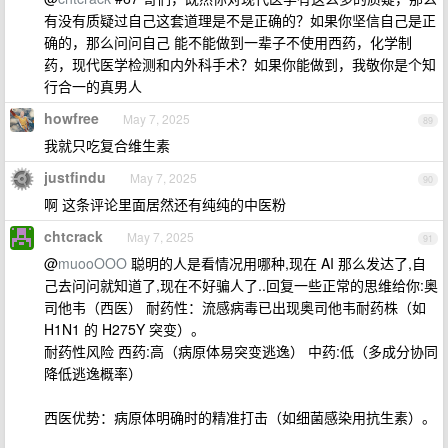
有没有质疑过自己这套道理是不是正确的？如果你坚信自己是正
确的，那么问问自己 能不能做到一辈子不使用西药，化学制
药，现代医学检测和内外科手术？如果你能做到，我敬你是个知
行合一的真男人
howfree
May 7, 2025
89
我就只吃复合维生素
justfindu
May 7, 2025
90
啊 这条评论里面居然还有纯纯的中医粉
chtcrack
May 7, 2025
91
@
muooOOO
聪明的人是看情况用哪种,现在 AI 那么发达了,自
己去问问就知道了,现在不好骗人了..回复一些正常的思维给你:奥
司他韦（西医） 耐药性：流感病毒已出现奥司他韦耐药株（如
H1N1 的 H275Y 突变）。
耐药性风险 西药:高（病原体易突变逃逸） 中药:低（多成分协同
降低逃逸概率）
西医优势：病原体明确时的精准打击（如细菌感染用抗生素）。