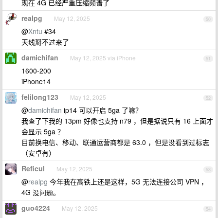
现在 4G 已经严重压缩频谱了
realpg
May 12, 2025
50
@
Xntu
#34
天线掰不过来了
damichifan
May 12, 2025 via iPhone
51
1600-200
iPhone14
felilong123
May 12, 2025
52
@
damichifan
ip14 可以开启 5ga 了嘛？
我查了下我的 13pm 好像也支持 n79 ，但是据说只有 16 上面才
会显示 5ga ？
目前换电信、移动、联通运营商都是 63.0 ，但是没看到过标志
（安卓有）
Reficul
May 12, 2025
53
@
realpg
今年我在高铁上还是这样，5G 无法连接公司 VPN ，
4G 没问题。
guo4224
May 12, 2025
54