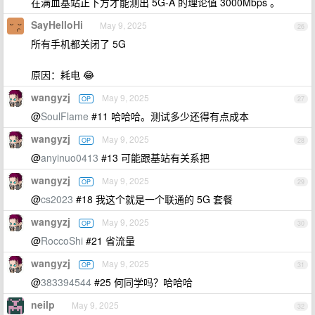
在满血基站正下方才能测出 5G-A 的理论值 3000Mbps 。
SayHelloHi
May 9, 2025
26
所有手机都关闭了 5G
原因：耗电 😂
wangyzj
May 9, 2025
OP
27
@
SoulFlame
#11 哈哈哈。测试多少还得有点成本
wangyzj
May 9, 2025
OP
28
@
anyinuo0413
#13 可能跟基站有关系把
wangyzj
May 9, 2025
OP
29
@
cs2023
#18 我这个就是一个联通的 5G 套餐
wangyzj
May 9, 2025
OP
30
@
RoccoShi
#21 省流量
wangyzj
May 9, 2025
OP
31
@
383394544
#25 何同学吗？哈哈哈
neilp
May 9, 2025
32