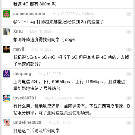
我这 4G 都有 300m 呢
someonesnone
May 10, 2025 via Android
33
@
NDHT
4g 打薄越来越慢,已经快到 3g 的速度了
Xntu
May 10, 2025
34
想测峰值速度得找何同学（ doge
mayli
May 10, 2025
35
我记得 5G-a = 5G+4G, 相当于 5G 但是其实是 4G 啥的，去掉
了高速的部分？
itisqiang
May 10, 2025
36
上海电信 5G ，下行 505Mbps ，上行 116Mbps ，测试地点：
耀华路地铁站 7 号线站台
love060701
May 10, 2025 via iPhone
37
有什么用，我地铁里还是一点网速没有。下载东西百度限速、B
站限分辨率，除了测网速是真没使用场景。
undefine2020
May 10, 2025
38
测速这个活请浇给何同学