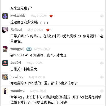
原来是先跑了？
kwkwkkk
May 9, 2025
1
2
这速度也没多快啊。。。。
Reficul
May 9, 2025
4
3
日常关闭 5G 的路过，在部分地区（尤其高铁上）信号更好，电
量更省。
wangyzj
May 9, 2025
OP
4
@
M48A1
#1 不知道啊，我昨天才发现
JoeDH
May 9, 2025
5
日常关，耗电量大
howfree
May 9, 2025
6
为啥我的 16pro 慢的一逼，都转不出来信号了
wanniwa
May 9, 2025
7
常年 4g ，上班打卡可以直接地铁直接打。开了 5g 就得跑到单
位楼下才行了，可以让我晚起十几分钟