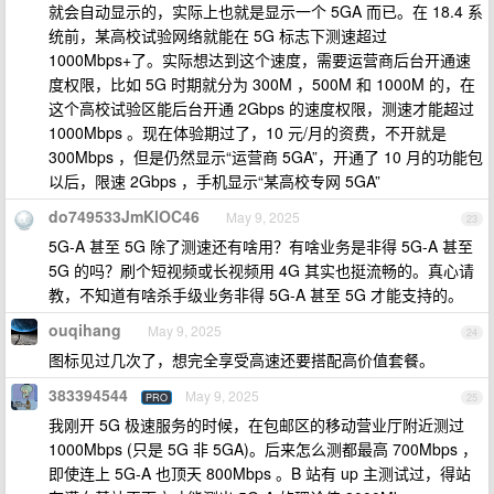
就会自动显示的，实际上也就是显示一个 5GA 而已。在 18.4 系
统前，某高校试验网络就能在 5G 标志下测速超过
1000Mbps+了。实际想达到这个速度，需要运营商后台开通速
度权限，比如 5G 时期就分为 300M ，500M 和 1000M 的，在
这个高校试验区能后台开通 2Gbps 的速度权限，测速才能超过
1000Mbps 。现在体验期过了，10 元/月的资费，不开就是
300Mbps ，但是仍然显示“运营商 5GA”，开通了 10 月的功能包
以后，限速 2Gbps ，手机显示“某高校专网 5GA”
do749533JmKlOC46
May 9, 2025
23
5G-A 甚至 5G 除了测速还有啥用？有啥业务是非得 5G-A 甚至
5G 的吗？刷个短视频或长视频用 4G 其实也挺流畅的。真心请
教，不知道有啥杀手级业务非得 5G-A 甚至 5G 才能支持的。
ouqihang
May 9, 2025
24
图标见过几次了，想完全享受高速还要搭配高价值套餐。
383394544
May 9, 2025
PRO
25
我刚开 5G 极速服务的时候，在包邮区的移动营业厅附近测过
1000Mbps (只是 5G 非 5GA)。后来怎么测都最高 700Mbps ，
即使连上 5G-A 也顶天 800Mbps 。B 站有 up 主测试过，得站