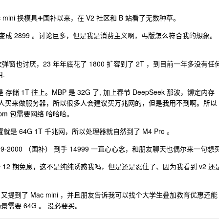
ini 换模具➕国补以来，在 V2 社区和 B 站看了无数种草。
破 3000 变成 2899 。讨论巨多，但是我是消费主义啊，丐版怎么符合我的想象。
次弹窗也讨厌，23 年年底花了 1800 扩容到了 2T ，到目前一年多没有任
.
存储 1T 往上。MBP 是 32G 了, 加上春节 DeepSeek 那波，铆定内存
论很多人买来做服务器，所以很多人会建议买万兆网的，但是我用不到啊。所以
m 包需要网络 哈哈哈。
就是 64G 1T 千兆网，所以处理器就自然到了 M4 Pro 。
9-2000 （国补） 到手 14999 一直心心念，和朋友聊天也偶尔来一句想
来一 12 期免息，这不是纯纯诱惑我吗，但是还是忍住了、因为我看到 v2 还
又提到了 Mac mini ，并且朋友告诉我可以找个大学生叠加教育优惠还能
景需要 64G 。 没必要买。