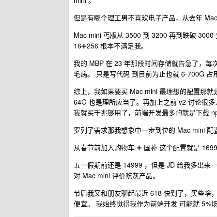
mini 。
但是有哪个理工男不喜欢电子产品，从去年 Mac m
Mac mini 丐版从 3500 到 3200 再到跌
16➕256 根本不满足我。
我的 MBP 在 23 年那段时间存储就告急了，每
毛病。 只是写代码 到目前为止也就 6-700G 占用
综上，我如果要买 Mac mini 最理想的配置那就是 
64G 也是理所应当了。再加上之前 v2 讨
我就买千兆够用了，前端开发最多的就是下载 np
罗列了需求那我想象中一步到位的 Mac mini 配置
从春节前加入购物车 ➕ 国补 这个配置就是 1699
五一假期前还是 14999 ，但是 JD 给我多出
对 Mac mini 评价吃灰产品。
节后我又和朋友聊起最近 618 快到了，买些啥，
便宜。 我始终觉得我作为前端开发 可能就 5%场