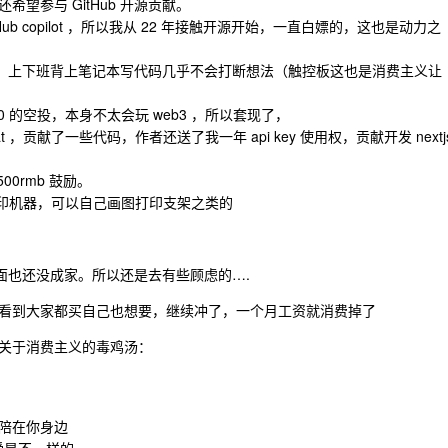
望参与 GitHub 开源贡献。
b copilot ，所以我从 22 年接触开源开始，一直白嫖的，这也是动力之
板，上下班背上笔记本写代码几乎不会打断想法（触控板这也是消费主义让
00 的空投，本身不太会玩 web3 ，所以套现了，
at ，贡献了一些代码，作者还送了我一年 api key 使用权，贡献开发 nextj
00rmb 鼓励。
打印机器，可以自己画图打印支架之类的
方面也还没成家。所以还是去有些顾虑的….
看到大家都买自己也想要，继续冲了，一个月工资就消费掉了
关于消费主义的毒鸡汤：
陪在你身边
感受是不一样的。