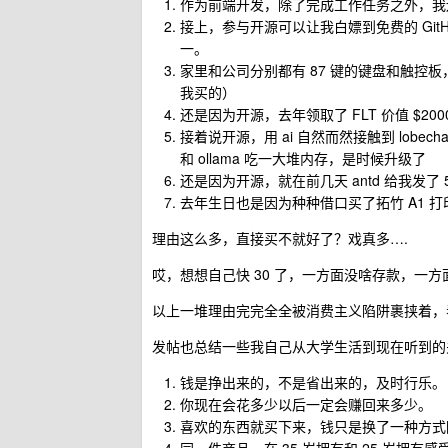
作为前端开发，除了完成工作任务之外，我还希
接上，参与开源可以让我白嫖到免费的 GitHu
一。
家里和公司分别都有 87 键的键盘和触控
我买的）
还是因为开源，去年领取了 FLT 价值 $20
接着说开源，用 ai 自然而然接触到 lobech
和 ollama 吃一大堆内存，是时候升级了
还是因为开源，就在前几天 antd 给我发了 5
去年生日也是因为种种借口买了拓竹 A1 
理由这么多，直接买不就好了？戏真多….
哎，想想自己快 30 了，一方面没啥存款，一
以上一堆理由完完全全被消费主义陷阱裹挟着，
发帖也总结一些我自己从大学生活到现在听到的
钱是挣出来的，不是省出来的，及时行乐。
你现在会花多少以后一定会赚回来多少。
喜欢的东西就买下来，钱只是换了一种方式
同一件商品，在 35 岁拥有和 25 岁拥有