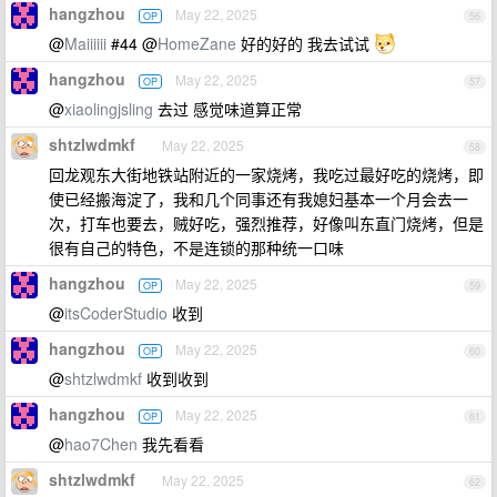
hangzhou
May 22, 2025
OP
56
@
Maiiiiii
#44 @
HomeZane
好的好的 我去试试
hangzhou
May 22, 2025
OP
57
@
xiaolingjsling
去过 感觉味道算正常
shtzlwdmkf
May 22, 2025
58
回龙观东大街地铁站附近的一家烧烤，我吃过最好吃的烧烤，即
使已经搬海淀了，我和几个同事还有我媳妇基本一个月会去一
次，打车也要去，贼好吃，强烈推荐，好像叫东直门烧烤，但是
很有自己的特色，不是连锁的那种统一口味
hangzhou
May 22, 2025
OP
59
@
itsCoderStudio
收到
hangzhou
May 22, 2025
OP
60
@
shtzlwdmkf
收到收到
hangzhou
May 22, 2025
OP
61
@
hao7Chen
我先看看
shtzlwdmkf
May 22, 2025
62