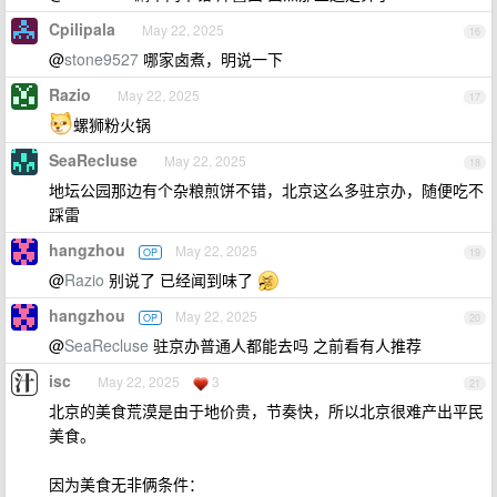
Cpilipala
May 22, 2025
16
@
stone9527
哪家卤煮，明说一下
Razio
May 22, 2025
17
螺狮粉火锅
SeaRecluse
May 22, 2025
18
地坛公园那边有个杂粮煎饼不错，北京这么多驻京办，随便吃不
踩雷
hangzhou
May 22, 2025
OP
19
@
Razio
别说了 已经闻到味了
hangzhou
May 22, 2025
OP
20
@
SeaRecluse
驻京办普通人都能去吗 之前看有人推荐
isc
May 22, 2025
3
21
北京的美食荒漠是由于地价贵，节奏快，所以北京很难产出平民
美食。
因为美食无非俩条件：