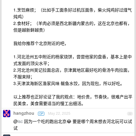
1.烹饪麻烦；（比如手工面条好过机压面条，柴火炖鸡好过煤气
炖鸡）
2.食材好；（羊肉必须是西北新疆内蒙古的，这在北京也都有，
但是越新鲜越贵）
我给你推荐个北京附近的吧，
1.河北沧州五中附近的杨家烧饼，尝尝他家的盘香，基本上是中
式发面的顶尖水平；
2.河北沧州吴记拉面总店，京津冀地区最好吃的骨汤牛肉拉面，
不服来辩；
3.天津滨海新区渔家风味·鲅鱼水饺，因为现包，所以好吃。
以上推荐也正好论证了我的观点：地价贵，节奏快，很难产出平
民美食，美食需要适当的慢工出细活。
hangzhou
May 22, 2025
OP
22
@
isc
因为一个吃的跑出北京😂 要是哪个周末想去河北玩可以试
试