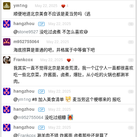
ym1ng
May 22, 2025
4
9
顺便地道北京美食不应该是麦当劳吗（逃
hangzhou
May 22, 2025
OP
10
@
stone9527
没吃过卤煮 不怎么喜欢😅
m952755064
May 22, 2025
11
海底捞算是普通的吧，井格属于中等偏下吧
Frankcox
May 22, 2025
3
12
我其实一直不觉得北京是美食荒漠，我一个辽宁人一直都很喜欢
吃一些北京菜，炸酱面，卤煮，爆肚，从小吃的火锅也都涮羊
肉。
hangzhou
May 22, 2025
OP
13
@
ym1ng
#8 加入美食清单
麦当劳这个梗哪来的 报吃
hangzhou
May 22, 2025
OP
14
@
m952755064
没吃过细糠
hangzhou
May 22, 2025
OP
15
@
Frankcox
涮羊肉不错 炸酱面 卤煮那些还是算了