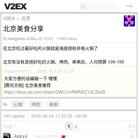
V2EX
北京
›
北京美食分享
By
hangzhou
at May 22, 2025 · 11963 views
在北京吃过最好吃的火锅就是海底捞和井格火锅了
北京有没有其他好吃的火锅、烤肉、串串店，人均预算 100-150
Supplement 1 · 2025 年 5 月 22 日
大家方便的话编辑一下 嘿嘿
[腾讯文档] 北京美食推荐
https://docs.qq.com/sheet/DWU1mRWN5Z1dCZkxB
火锅
烤肉
串串
143 replies
•
2025-06-04 17:52:25 +08:00
Page 1
1
of 2
2
JuicyJ
May 22, 2025
1
1