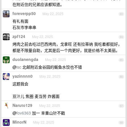
在附近住的兄弟应该都知道。
foreverpp50
May 22, 2025
83
有礼有面
石灰市李串串
zpf124
May 22, 2025
84
烤肉之前去吃过巴西烤肉，戈拿旺 还有拉蒂纳 我吃着都挺好，
都是不限量自助，尤其是后一个肉更好，就是价格不太美丽。
duolanengda
May 22, 2025
85
@
isc
北邮附近金谷园的鲅鱼水饺也不错
yazinnnn0
May 22, 2025
86
这题我会
豆汁儿 焦圈 麦当劳 炸酱面
Naruto129
May 22, 2025
87
@
fov6363
加一 芈重山针不戳
MinorN
May 22, 2025
88