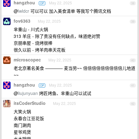
hangzhou
May 22, 2025
OP
38
@
lwldcr
可以可以 加入美食清单 等我写个腾讯文档
fov6363
May 22, 2025
39
芈重山 - 川式火锅
313 羊庄 - 除了贵没有任何缺点，味道绝对赞
京朋串屋 - 烧烤很棒
很久以前 - 烤羊肉串天花板
microscopec
May 22, 2025
40
老北京著名美食 ———— 麦当劳~~ 倍倍倍倍倍倍倍倍倍儿地道
~~
hangzhou
May 22, 2025
OP
41
@
liujunyuan
烤匠烤鱼、芈重山可以试试
itsCoderStudio
May 22, 2025
42
大笑火锅
永春合江豆花饭
南门涮肉
星爷鸡煲
水木锦堂