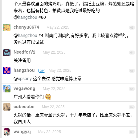
个人最喜欢里面的烤鸡爪，真绝了，锡纸土豆粉，烤蛤蜊还是啥
来着，也挺有特色，拍黄瓜是我吃过最好吃的
@
hangzhou
#60
chenyu8674
May 22, 2025
63
@
hangzhou
#4 叫南门涮肉的有好多家，我比较喜欢德祥的，
没吃过可以试试
NeedforV2
May 22, 2025
64
关注备用
hangzhou
May 22, 2025
OP
65
@
cpsony
这个去过 感觉味道算正常
vegawong
May 22, 2025
66
广州人看着你们
cubecube
May 22, 2025
67
火锅的话，重庆壹圣元火锅，十几年老店了，比重庆火锅不差，
我四川人
wangyzj
May 22, 2025
68