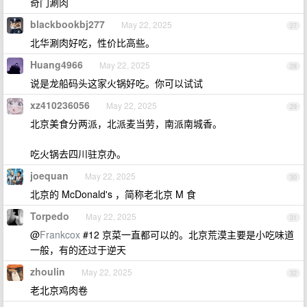
奇门涮肉
blackbookbj277
May 22, 2025
27
北华涮肉好吃，性价比高些。
Huang4966
May 22, 2025
28
说是龙船码头这家火锅好吃。你可以试试
xz410236056
May 22, 2025
29
北京美食分两派，北派麦当劳，南派南城香。
吃火锅去四川驻京办。
joequan
May 22, 2025
30
北京的 McDonald's ，简称老北京 M 食
Torpedo
May 22, 2025
31
@
Frankcox
#12 京菜一直都可以的。北京荒漠主要是小吃味道
一般，有的还过于逆天
zhoulin
May 22, 2025
32
老北京鸡肉卷