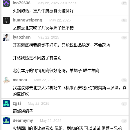
leo72638
May 22, 2025 via iPhone
77
火锅的话，重八牛府感觉比这俩好
huangweipeng
May 22, 2025
78
之前去北京吃了几次羊蝎子还不错
iyaozhen
May 22, 2025
79
其实海底捞我感觉不好吃，只能说出品稳定，不会踩坑
井格我感觉不同店子有差别
北京本身的铜锅涮肉很好吃呀，羊蝎子 鲜牛羊肉
maocat
May 22, 2025
80
我建议你去北京大兴机场坐飞机来西安吃正宗的魏斯理汉堡，真
的巨好吃
zgsi
May 22, 2025
81
燕郊烧鸽子
dearmymy
May 22, 2025
82
火锅四川的我比较喜欢 佩姐，刷肉的话 可以试试 常营三兄弟，