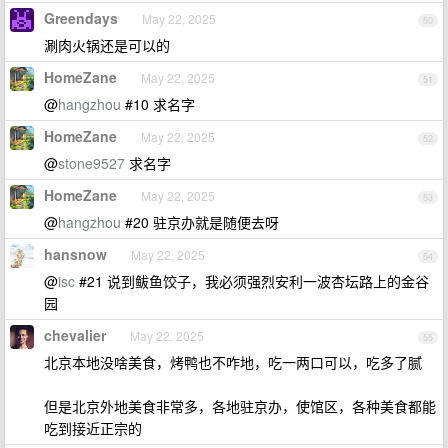
Greendays
May 22, 2025
50
涮肉火锅还是可以的
HomeZane
May 22, 2025
51
@
hangzhou
#10 求名字
HomeZane
May 22, 2025
52
@
stone9527
求名字
HomeZane
May 22, 2025
53
@
hangzhou
#20 驻京办就是随便去呀
hansnow
May 22, 2025
54
@
isc
#21 说到鲅鱼饺子，我必须强烈安利一波杏坛路上的金谷
园
chevalier
May 22, 2025
55
北京本地没啥美食，烤鸭也不咋地，吃一两口可以，吃多了腻
但是北京外地美食非常多，各地驻京办，使馆区，各种美食都能
吃到接近正宗的