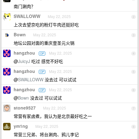
南门涮肉？
SWALLOWW
May 22, 2025
2
上次去望京吃的粉灯牛肉还挺好吃
Bown
May 22, 2025
3
地坛公园对面的重庆壹圣元火锅
hangzhou
May 22, 2025
OP
4
@
JuicyJ
吃过 感觉不好吃
hangzhou
May 22, 2025
OP
5
@
SWALLOWW
没去过 可以试试
hangzhou
May 22, 2025
OP
6
@
Bown
没去过 可以试试
stone9527
May 22, 2025
7
常营有家卤煮，我认为是北京最好吃之一
ym1ng
May 22, 2025
8
常营三兄弟、将台涮肉、鸦儿李记