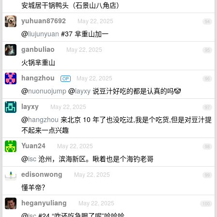
安城居干锅鸭头（石景山八角店）
yuhuan87692
May 22, 2025
94
@
liujunyuan
#37 芈重山加一
ganbuliao
May 22, 2025
95
火锅芈重山
hangzhou
May 22, 2025
OP
96
@
nuonuojump
@
layxy
说豆汁好吃的都是认真的吗🤡
layxy
May 22, 2025
97
@
hangzhou
来北京 10 年了也没吃过,我是个吃货,但是对豆汁提
不起来一点兴趣
Yuan24
May 22, 2025
98
@
isc
沧州，滨海新区。瞅着也是个海钓老哥
edisonwong
May 22, 2025
99
懂羊帝？
heganyuliang
May 22, 2025
100
@
isc
#24 “咋还吃急眼了呢”哈哈哈