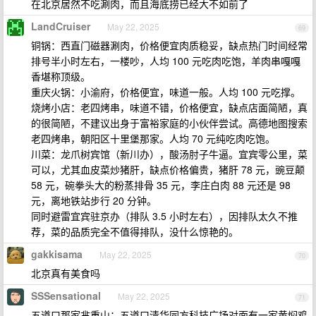
在北京居然不吃涮肉，而且海底捞已经大不如前了
LandCruiser
May 22, 2025
69
铜锅：西直门磁器涮肉，价格便宜肉质稳妥，缺点热门时间经常
排号半小时左右，一楼吵，人均 100 元吃肉吃饱，羊肉串嘎嘎
香堪称顶级。
重庆火锅：小渝府，价格便宜，味道一般。人均 100 元吃撑。
烧烤小店：老四烤串，味道不错，价格便宜，缺点店面简陋，真
的很简陋，不建议出身于富裕家庭的小伙伴尝试。高德地图搜索
老四烤串，朝阳区十里堡那家。人均 70 元纯吃肉吃饱。
川菜：龙爪树宾馆（新川办），酸汤肘子牛逼。宜宾零公里，菜
可以，尤其血皮菜炒猪肝，缺点价格偏贵，猪肝 78 元，豌豆颠
58 元，碗拳头大的粉蒸排骨 35 元，李庄白肉 88 元还是 98
元，离地铁站步行 20 分钟。
同时避雷宜宾驻京办（排队 3.5 小时左右），因排队太久不推
荐，菜的品质完全不值得排队，没什么惊艳的。
gakkisama
May 22, 2025
70
北京真有美食吗
SSSensational
May 22, 2025
71
五道口那家芈重山；五道口清华同方科技广场对面有一家黄焖鸡