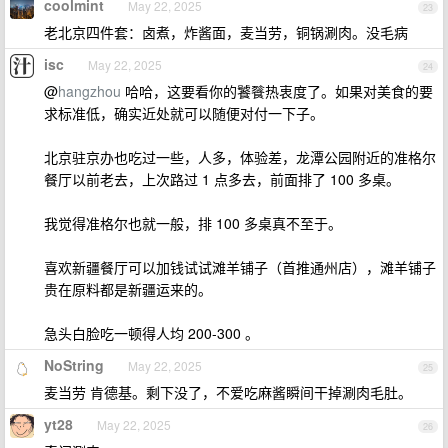
coolmint
May 22, 2025
23
老北京四件套：卤煮，炸酱面，麦当劳，铜锅涮肉。没毛病
isc
May 22, 2025
24
@
hangzhou
哈哈，这要看你的饕餮热衷度了。如果对美食的要
求标准低，确实近处就可以随便对付一下子。
北京驻京办也吃过一些，人多，体验差，龙潭公园附近的准格尔
餐厅以前老去，上次路过 1 点多去，前面排了 100 多桌。
我觉得准格尔也就一般，排 100 多桌真不至于。
喜欢新疆餐厅可以加钱试试滩羊铺子（首推通州店），滩羊铺子
贵在原料都是新疆运来的。
急头白脸吃一顿得人均 200-300 。
NoString
May 22, 2025
25
麦当劳 肯德基。剩下没了，不爱吃麻酱瞬间干掉涮肉毛肚。
yt28
May 22, 2025
26