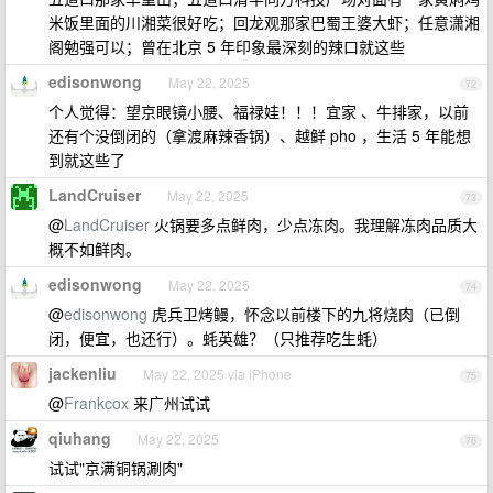
米饭里面的川湘菜很好吃；回龙观那家巴蜀王婆大虾；任意潇湘
阁勉强可以；曾在北京 5 年印象最深刻的辣口就这些
edisonwong
May 22, 2025
72
个人觉得：望京眼镜小腰、福禄娃！！！宜家 、牛排家，以前
还有个没倒闭的（拿渡麻辣香锅）、越鲜 pho ，生活 5 年能想
到就这些了
LandCruiser
May 22, 2025
73
@
LandCruiser
火锅要多点鲜肉，少点冻肉。我理解冻肉品质大
概不如鲜肉。
edisonwong
May 22, 2025
74
@
edisonwong
虎兵卫烤鳗，怀念以前楼下的九将烧肉（已倒
闭，便宜，也还行）。蚝英雄？（只推荐吃生蚝）
jackenliu
May 22, 2025 via iPhone
75
@
Frankcox
来广州试试
qiuhang
May 22, 2025
76
试试"京满铜锅涮肉"