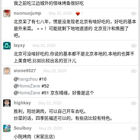
我之前吃江边城外的怪味烤鱼很好吃
nuonuojump
May 22, 2025
1
89
北京呆了有七八年，愣是没发现老北京有啥好吃的，好吃的基本
是外来菜。 = = ！可能就剩下地地道道的 北京豆汁和焦圈了
吧。
layxy
May 22, 2025
90
北京可没啥好吃的,你说的基本都不是北京本地的,本地的也算不
上美食吧,比如比较出名的豆汁儿
stone9527
May 22, 2025
91
@
hangzhou
#10
@
HomeZane
#52
@
HomeZane
#51 京东晴缘，好像是这个
highkay
May 22, 2025
92
胜利，阳坊涮肉，可以自己开车去吃。
炒菜的话，四季民福还可以的，有些店比较有特色。
Soulboy
May 22, 2025
93
小院烤肉（宋家庄店）