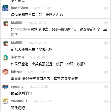
hao7Chen
May 22, 2025
43
満恒记涮肉不错，就是排队太恶心
Maiiiiii
May 22, 2025
44
@
hangzhou
#20 随便去，只是可能要排队，建议提前打个电话
问下
Maiiiiii
May 22, 2025
45
前几天还看人拍了皇城老妈
del1214
May 22, 2025
46
如果只能选一个美食那就是：炒肝！炒肝！炒肝！
inhzus
May 22, 2025
47
芈重山 最好去五道口总店，其它店参差不齐
cpsony
May 22, 2025
48
聚宝源涮羊肉
xiaolingjs
May 22, 2025
49
管氏翅吧