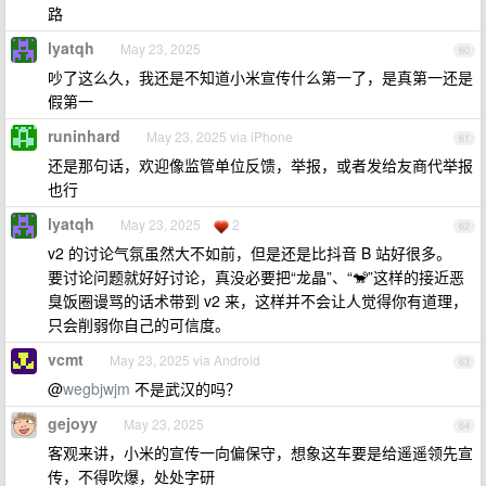
路
lyatqh
May 23, 2025
60
吵了这么久，我还是不知道小米宣传什么第一了，是真第一还是
假第一
runinhard
May 23, 2025 via iPhone
61
还是那句话，欢迎像监管单位反馈，举报，或者发给友商代举报
也行
lyatqh
May 23, 2025
2
62
v2 的讨论气氛虽然大不如前，但是还是比抖音 B 站好很多。
要讨论问题就好好讨论，真没必要把“龙晶”、“🐒”这样的接近恶
臭饭圈谩骂的话术带到 v2 来，这样并不会让人觉得你有道理，
只会削弱你自己的可信度。
vcmt
May 23, 2025 via Android
63
@
wegbjwjm
不是武汉的吗？
gejoyy
May 23, 2025
64
客观来讲，小米的宣传一向偏保守，想象这车要是给遥遥领先宣
传，不得吹爆，处处字研