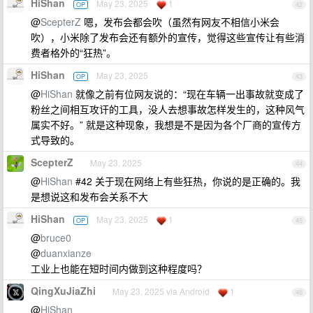
HiShan
May 23, 2025
1
OP
42
@
ScepterZ
嗯，发布会都会吹（虽然有网友不相信小米会
吹），小米除了发布会还有额外的宣传，觉得这些宣传让有些消
费者格外的“狂热”。
HiShan
May 23, 2025
OP
43
@
HiShan
就像之前有位网友说的：“现在车辆一出事故就变成了
粉丝之间相互攻讦的工具，没人去想事故怎样发生的，这种风气
属实不好。” 就是这种现象，我想是不是因为各个厂商的宣传方
式导致的。
ScepterZ
May 23, 2025
44
@
HiShan
#42 关于现在网络上有些狂热，你说的是正确的。我
是想说这和发布会关系不大
HiShan
May 23, 2025
1
OP
45
@
bruce0
@
duanxianze
工业上也能在短时间内做到这种程度吗？
QingXuJiaZhi
May 23, 2025 via Android
1
46
@
HiShan