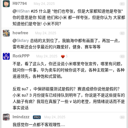
H97794
May 24, 2025
81
@
HiShan
#25 什么是 "他们也夸张，但是大家都知道他是夸张"
你的意思是你 知道 他们和小米 都一样夸张，但是你认为 大家都
知道他们是夸张! 小米不同?
howfree
May 24, 2025
82
@
Skifary
总结的太到位了，我脑海中都有画面了，再加一点，
雷布斯还会分享最近的兴趣爱好，健身、赛车等等
RotkPPP
May 24, 2025
5
83
不是，看了这么久，你还没说小米哪里夸张宣传，哪里有问题，
就问你一件事，华为卖车的时候你说不说，各种主观第一，各种
遥遥领先，各种饱和式营销。
反观 su7 ，中保研碰撞测试是假的？赛道成绩你说他是假的？
小米 su7 3 月份提车已经排队到明年了，你说是不是这些提车的
人脑子有病？我现在真服了一些 v 站的老登，用情绪说话而不是
事实说话
Imindzzz
May 24, 2025
PRO
84
我感觉你一点都不客观理性....