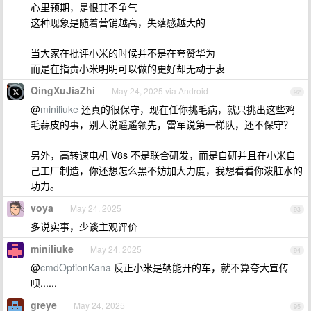
心里预期，是恨其不争气
这种现象是随着营销越高，失落感越大的
当大家在批评小米的时候并不是在夸赞华为
而是在指责小米明明可以做的更好却无动于衷
QingXuJiaZhi
May 24, 2025 via Android
92
@
miniliuke
还真的很保守，现在任你挑毛病，就只挑出这些鸡
毛蒜皮的事，别人说遥遥领先，雷军说第一梯队，还不保守？
另外，高转速电机 V8s 不是联合研发，而是自研并且在小米自
己工厂制造，你还想怎么黑不妨加大力度，我想看看你泼脏水的
功力。
voya
May 24, 2025
93
多说实事，少谈主观评价
miniliuke
May 24, 2025
94
@
cmdOptionKana
反正小米是辆能开的车，就不算夸大宣传
呗......
greye
May 24, 2025
95