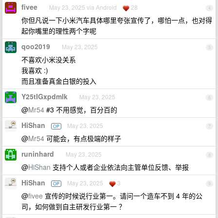
fivee
May 23, 2025 via Android
28
4
你但凡说一下小米汽车具体哪里夸张宣传了，哪怕一点，也对得
起你嘴里的理性两个字呢
qoo2019
May 23, 2025
5
不喜欢小米没关系
我喜欢 :)
而且准备真金白银的投入
Y25tIGxpdmlk
May 23, 2025
6
@
Mr54
#3 不用感觉，百分百的
HiShan
May 23, 2025
OP
7
@
Mr54
可能会，有点极端的样子
runinhard
May 23, 2025
8
@
HiShan
支持个人或者企业依法向主管单位反馈、举报
HiShan
May 23, 2025
3
OP
9
@
fivee
宣传的时候说行业第一。请问一个造车不到 4 年的公
司，如何做到自主研发行业第一 ？