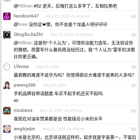
@
HiShan
#52 逆天，后悔打这么多字了，互相拉黑吧
facebook47
May 23, 2025 via Android
54
@
fivee
没你这🐒傻，你不会是个龙晶人吧🤣🤣🤣
QingXuJiaZhi
May 23, 2025 via Android
55
@
HiShan
这是你“个人认为”，可惜你没能力造车，无法验证你
的猜想。而雷军什么暴风雨没经历过，我“个人认为”雷军的决策
比你更正确。
LYerma
May 23, 2025
56
最邪教的难道不说华为吗？你觉得舆论大难道不是黑的人多吗？
pweng286
May 23, 2025
57
手机品牌自带话题度.车买不起手机还买不起吗.
so
nicaiwss
May 23, 2025 via iPhone
58
我现在对油车赞美都是说 性能接近小米的水平
wegbjwjm
May 23, 2025 via iPhone
59
小米是北京的，北京讲话就这样的，起步就是宇宙第一，不留后