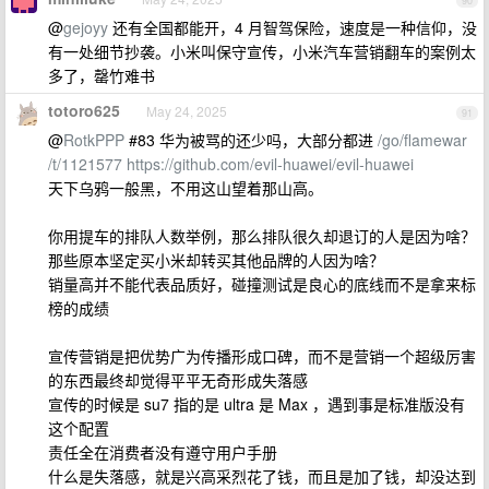
90
@
gejoyy
还有全国都能开，4 月智驾保险，速度是一种信仰，没
有一处细节抄袭。小米叫保守宣传，小米汽车营销翻车的案例太
多了，罄竹难书
totoro625
May 24, 2025
91
@
RotkPPP
#83 华为被骂的还少吗，大部分都进
/go/flamewar
/t/1121577
https://github.com/evil-huawei/evil-huawei
天下乌鸦一般黑，不用这山望着那山高。
你用提车的排队人数举例，那么排队很久却退订的人是因为啥？
那些原本坚定买小米却转买其他品牌的人因为啥？
销量高并不能代表品质好，碰撞测试是良心的底线而不是拿来标
榜的成绩
宣传营销是把优势广为传播形成口碑，而不是营销一个超级厉害
的东西最终却觉得平平无奇形成失落感
宣传的时候是 su7 指的是 ultra 是 Max ，遇到事是标准版没有
这个配置
责任全在消费者没有遵守用户手册
什么是失落感，就是兴高采烈花了钱，而且是加了钱，却没达到