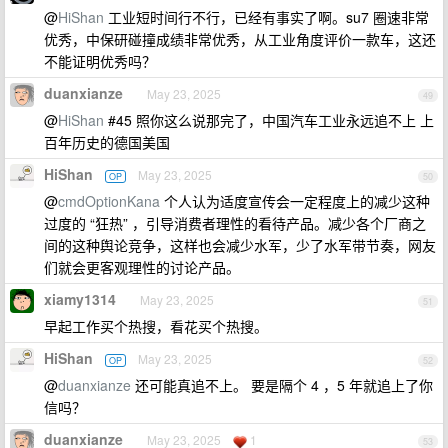
@
HiShan
工业短时间行不行，已经有事实了啊。su7 圈速非常
优秀，中保研碰撞成绩非常优秀，从工业角度评价一款车，这还
不能证明优秀吗？
duanxianze
May 23, 2025
49
@
HiShan
#45 照你这么说那完了，中国汽车工业永远追不上 上
百年历史的德国美国
HiShan
May 23, 2025
OP
50
@
cmdOptionKana
个人认为适度宣传会一定程度上的减少这种
过度的 “狂热” ，引导消费者理性的看待产品。减少各个厂商之
间的这种舆论竞争，这样也会减少水军，少了水军带节奏，网友
们就会更客观理性的讨论产品。
xiamy1314
May 23, 2025
51
早起工作买个热搜，看花买个热搜。
HiShan
May 23, 2025
OP
52
@
duanxianze
还可能真追不上。 要是隔个 4 ，5 年就追上了你
信吗？
duanxianze
May 23, 2025
1
53