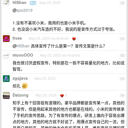
HiShan
May 23, 2025
OP
10
@
qoo2019
1.没有不喜欢小米，我用的也是小米手机。
2. 也没说小米汽车造的不好，我说的是宣传方式过于夸张。
fivee
May 23, 2025 via Android
1
11
@
HiShan
具体宣传了什么是第一？宣传文案是什么？
muooOOO
May 23, 2025 via Android
12
我也很讨厌虚假宣传，特别是在一些不容易量化的地方，比如说
智驾，
zgqjava
May 23, 2025
13
挖孔
Daizong
May 23, 2025
4
14
知乎上有个回答挺有道理的。豪华品牌都是宣传某一点，其他的
不宣传，但是用起来其他的地方也都是在线的。小米的宣传继承
了手机的宣传思路，为了有宣传的爆点，研发上偏向于容易出爆
点的地方，其他的地方就不好说了，用爆点宣传自己的一流，但
是用户用起来，其他的地方会有些差强人意，难有豪华品牌的感