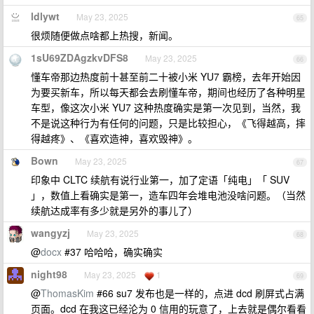
ldlywt
May 23, 2025
65
很烦随便做点啥都上热搜，新闻。
1sU69ZDAgzkvDFS8
May 23, 2025
66
懂车帝那边热度前十甚至前二十被小米 YU7 霸榜，去年开始因
为要买新车，所以每天都会去刷懂车帝，期间也经历了各种明星
车型，像这次小米 YU7 这种热度确实是第一次见到，当然，我
不是说这种行为有任何的问题，只是比较担心，《飞得越高，摔
得越疼》、《喜欢造神，喜欢毁神》。
Bown
May 23, 2025
67
印象中 CLTC 续航有说行业第一，加了定语「纯电」「 SUV
」，数值上看确实是第一，造车四年会堆电池没啥问题。（当然
续航达成率有多少就是另外的事儿了）
wangyzj
May 23, 2025
68
@
docx
#37 哈哈哈，确实确实
night98
May 23, 2025
1
69
@
ThomasKim
#66 su7 发布也是一样的，点进 dcd 刷屏式占满
页面。dcd 在我这已经沦为 0 信用的玩意了，上去就是偶尔看看