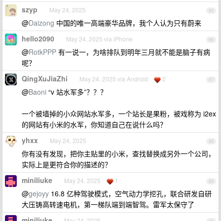
szyp
May 24, 2025
85
@
Daizong
中国的唯一高端豪华品牌，我个人认为只有蔚来
hello2090
May 24, 2025 via iPhone
86
@
RotkPPP
有一说一，为啥排队到明年三月就不能是脑子有病
呢？
QingXuJiaZhi
May 24, 2025 via Android
2
87
@
Baoni
“v 站水军多”？？？
一个被墙掉的小众网站水军多，一个站长是果粉，被戏称为 i2ex
的网站有小米的水军，你知道自己在说什么吗？
yhxx
May 24, 2025
88
你有没有发现，把你主贴里的小米，查找替换成另外一个公司，
实际上是更符合你的描述的？
miniliuke
May 24, 2025
1
89
@
gejoyy
16.8 亿种驾驶模式，空气动力学挖孔，联合研发自研
大压铸高转速电机，第一梯队端到端智驾。雷军太保守了
miniliuke
May 24, 2025