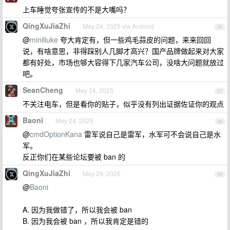
上车睡觉夸张宣传的不是大嘴吗？
QingXuJiaZhi
May 24, 2025 via Android
96
@
miniliuke
夸大肯定有，但一些鸡毛蒜皮的问题，来来回回
说，有啥意思，非得踩别人几脚才高兴？国产品牌做起来对大家
都有好处，市场也够大容得下几家汽车公司，没啥大问题就放过
吧。
SeanCheng
May 24, 2025
97
不关注电车，但是看你的贴子，似乎没有列出证据佐证你的观点
Baoni
May 24, 2025
98
@
cmdOptionKana
雷军说自己是雷军，水军可不会说自己是水
军。
反正你们在某些论坛要被 ban 的
QingXuJiaZhi
May 24, 2025
99
@
Baoni
A. 因为我做错了，所以我会被 ban
B. 因为我会被 ban ，所以我肯定是错的