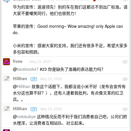
华为的宣传：遥遥领先！别的车在我们这都达不到出厂标准。请
大家不要嘲笑同行，他们也很努力！
苹果的宣传：Good morning~ Wow amazing! only Apple can
do.
小米的宣传：感谢大家的支持，我们还有很多不足，希望大家多
多包容和照顾。
fivee
May 23, 2025
27
@
facebook47
#23 你是缺失了准确的表达能力吗？
HiShan
May 23, 2025
OP
28
@
HiShan
就像这个话题下，我都没说小米不好（发布会宣传有
水分这也算不好？），还有人逮着我批判，有点像文革的红卫
兵。。
HiShan
May 23, 2025
OP
29
@
nokisubye
这种情况反而不利于我们消费者自己吧，公司们把
水搅浑，让消费者互相站队、对立起来。