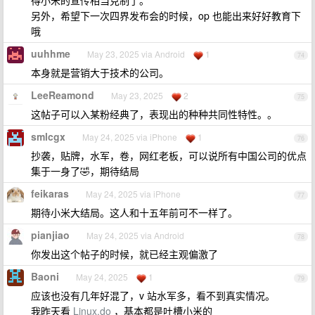
得小米的宣传相当克制了。
另外，希望下一次四界发布会的时候，op 也能出来好好教育下
哦
uuhhme
May 23, 2025 via Android
1
74
本身就是营销大于技术的公司。
LeeReamond
May 23, 2025
2
75
这帖子可以入某粉经典了，表现出的种种共同性特性。。
smlcgx
May 24, 2025 via iPhone
1
76
抄袭，贴牌，水军，卷，网红老板，可以说所有中国公司的优点
集于一身了🤣，期待结局
feikaras
May 24, 2025 via iPhone
77
期待小米大结局。这人和十五年前可不一样了。
pianjiao
May 24, 2025 via Android
78
你发出这个帖子的时候，就已经主观偏激了
Baoni
May 24, 2025
1
79
应该也没有几年好混了，v 站水军多，看不到真实情况。
我昨天看
Linux.do
，基本都是吐槽小米的