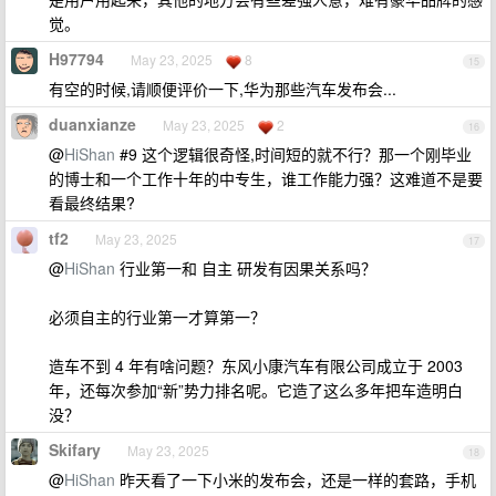
觉。
H97794
May 23, 2025
8
15
有空的时候,请顺便评价一下,华为那些汽车发布会...
duanxianze
May 23, 2025
2
16
@
HiShan
#9 这个逻辑很奇怪,时间短的就不行？那一个刚毕业
的博士和一个工作十年的中专生，谁工作能力强？这难道不是要
看最终结果?
tf2
May 23, 2025
17
@
HiShan
行业第一和 自主 研发有因果关系吗？
必须自主的行业第一才算第一？
造车不到 4 年有啥问题？东风小康汽车有限公司成立于 2003
年，还每次参加“新”势力排名呢。它造了这么多年把车造明白
没？
Skifary
May 23, 2025
18
@
HiShan
昨天看了一下小米的发布会，还是一样的套路，手机