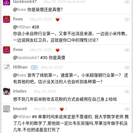
facebook47
May 23, 2025 via Android
30
@
fivee
你是装傻还是真傻？
fivee
May 23, 2025
7
31
@
HiShan
#28
你说小米自称行业第一，又拿不出消息来源，一边说小米传教，
一边说网友红卫兵，这就是你口中的理性讨论？
fivee
May 23, 2025
1
32
@
facebook47
#30 你是真傻
HiShan
May 23, 2025
OP
33
@
fivee
宣传了续航第一，速度第一，小米超强钢行业第一？ 还
有其他的吧，估计没关注的人也会听到各种第一？
irisdev
May 23, 2025
34
想不到几年前米粉攻击花粉的方式会被用在自己身上哈哈
bruce0
May 23, 2025
3
35
@
HiShan
#9 单拿时间来说肯定是不靠谱的, 我大学数学老师 教
了几十年的数学了,那他就一定比韦东奕强吗,苹果当年做手机没
几年,不也把诺基亚打死了