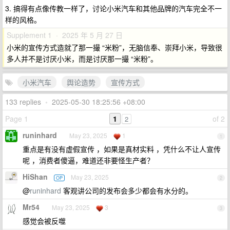
3. 搞得有点像传教一样了，讨论小米汽车和其他品牌的汽车完全不一
样的风格。
Supplement 1 · 2025 年 5 月 27 日
小米的宣传方式造就了那一撮 “米粉”，无脑信奉、崇拜小米，导致很
多人并不是讨厌小米，而是讨厌那一撮 “米粉”。
小米汽车
舆论造势
宣传方式
133 replies
•
2025-05-30 18:25:56 +08:00
Page 1
1
of 2
2
runinhard
May 23, 2025
1
1
重点是有没有虚假宣传 ，如果是真材实料 ，凭什么不让人宣传
呢 ，消费者傻逼，难道还非要怪生产者？
HiShan
May 23, 2025
OP
2
@
runinhard
客观讲公司的发布会多少都会有水分的。
Mr54
May 23, 2025
3
3
感觉会被反噬