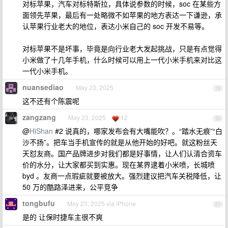
对标苹果，汽车对标特斯拉，具体说参数的时候，soc 在某些方
面领先苹果，最后有一处略微不如苹果的地方表达一下谦逊，承
认苹果行业老大的地位，表达小米自己的 soc 开发不易等。
对标苹果不是坏事，毕竟是向行业老大发起挑战，只是有点觉得
小米做了十几年手机，什么时候可以用上一代小米手机来对比这
一代小米手机。
nuansediao
May 23, 2025
19
这不还有个陈震呢
zangzang
May 23, 2025
12
20
@
HiShan
#2 说真的，哪家发布会有大嘴能吹？。“踏水无痕”“白
沙不扬”。把车当手机宣传的就是从他开始的好吧。就这粉丝天
天怼友商。国产品牌进步对我们都是好事情，让人们认清合资车
价的水分，让大家都买到实惠。现在某界逮着小米喷，长城喷
byd 。友商一点瑕疵就要被放大。强烈建议把汽车关税降低，让
50 万的酷路泽进来，公平竞争
tongbufu
May 23, 2025 via iPhone
21
是的 让保时捷车主很不爽