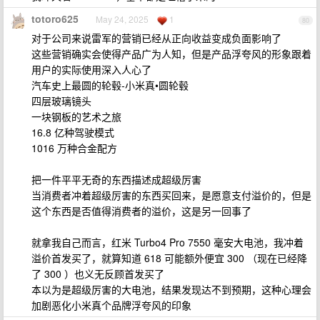
totoro625
May 24, 2025
1
80
对于公司来说雷军的营销已经从正向收益变成负面影响了
这些营销确实会使得产品广为人知，但是产品浮夸风的形象跟着
用户的实际使用深入人心了
汽车史上最圆的轮毂-小米真•圆轮毂
四层玻璃镜头
一块钢板的艺术之旅
16.8 亿种驾驶模式
1016 万种合金配方
把一件平平无奇的东西描述成超级厉害
当消费者冲着超级厉害的东西买回来，是愿意支付溢价的，但是
这个东西是否值得消费者的溢价，这是另一回事了
就拿我自己而言，红米 Turbo4 Pro 7550 毫安大电池，我冲着
溢价首发买了，就算知道 618 可能额外便宜 300 （现在已经降
了 300 ）也义无反顾首发买了
本以为是超级厉害的大电池，结果发现达不到预期，这种心理会
加剧恶化小米真个品牌浮夸风的印象