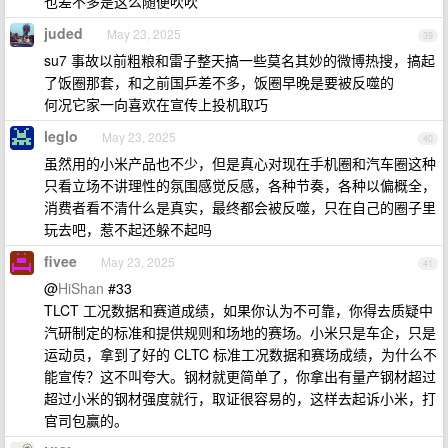
也差不多是这么随便吹吹
juded
May 23, 2025
39
su7 事故以前粗粮和雷子整天搞一些莫名其妙的微博热搜，搞起
了饭圈那套，和之前国乒差不多，饭圈早晚是要被反噬的
何况它家一向喜欢在宣传上投机取巧
leglo
May 23, 2025
40
虽然用的小米产品也不少，但是真心对现在手机圈和汽车圈这种
只看立场不讲理性的氛围感觉反感，各种节奏，各种以偏概全，
消费者看不清什么是真实，最终都会被反噬，只在自己的圈子里
玩去吧，惹不起还躲不起吗
fivee
May 23, 2025
41
@
HiShan
#33
TLCT 工况数据和赛道成绩，如果你认为不可靠，你得去质疑中
汽研制定的标准和提供规则和场地的赛场。小米只是车企，只是
运动员，拿到了好的 CLTC 标准工况数据和赛场成绩，为什么不
能宣传？这不叫夸大。钢材就更简单了，你拿出有量产钢材超过
超过小米的钢材强度就行，取证很容易的，这样去起诉小米，打
官司包赢的。