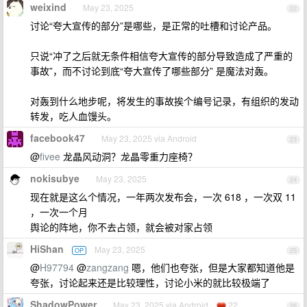
weixind
May 23, 2025
22
讨论“夸大宣传的部分”是哪些，是正常的吐槽和讨论产品。
只说“冲了之后就无条件相信夸大宣传的部分导致造成了严重的
事故”，而不讨论到底“夸大宣传了哪些部分” 是魔法对轰。
对轰到什么地步呢，将发生的事故挨个编号记录，有组织的发动
转发，吃人血馒头。
facebook47
May 23, 2025 via Android
23
@
fivee
龙晶风动洞？龙晶零重力座椅？
nokisubye
May 23, 2025
24
现在就是这么个情况，一年两次发布会，一次 618 ，一次双 11
，一次一个月
舆论的阵地，你不去占领，就会被对家占领
HiShan
May 23, 2025
OP
25
@
H97794
@
zangzang
嗯，他们也夸张，但是大家都知道他是
夸张，讨论起来还是比较理性，讨论小米的就比较极端了
ShadowPower
May 23, 2025 via Android
22
26