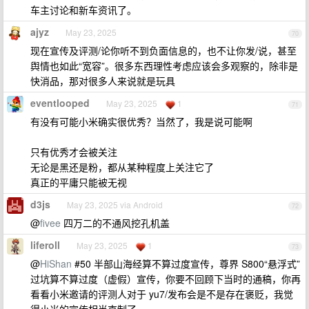
车主讨论和新车资讯了。
ajyz
May 23, 2025
70
现在宣传及评测/论你听不到负面信息的，也不让你发/说，甚至
舆情也如此“宽容”。很多东西理性考虑应该会多观察的，除非是
快消品，那对很多人来说就是玩具
eventlooped
May 23, 2025
1
71
有没有可能小米确实很优秀？当然了，我是说可能啊
只有优秀才会被关注
无论是黑还是粉，都从某种程度上关注它了
真正的平庸只能被无视
d3js
May 23, 2025 via Android
72
@
fivee
四万二的不通风挖孔机盖
liferoll
May 23, 2025
1
73
@
HiShan
#50 半部山海经算不算过度宣传，尊界 S800“悬浮式”
过坑算不算过度（虚假）宣传，你要不回顾下当时的通稿，你再
看看小米邀请的评测人对于 yu7/发布会是不是存在褒贬，我觉