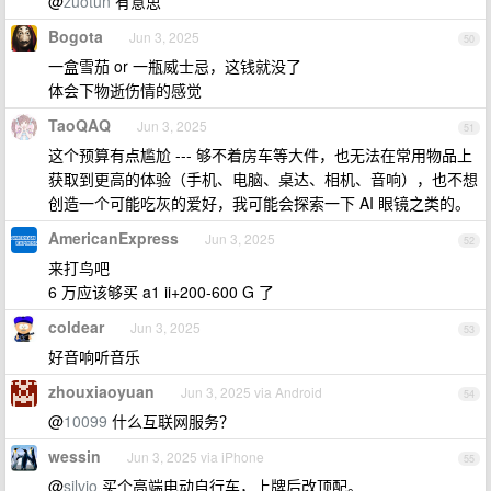
@
zuotun
有意思
Bogota
Jun 3, 2025
50
一盒雪茄 or 一瓶威士忌，这钱就没了
体会下物逝伤情的感觉
TaoQAQ
Jun 3, 2025
51
这个预算有点尴尬 --- 够不着房车等大件，也无法在常用物品上
获取到更高的体验（手机、电脑、桌达、相机、音响），也不想
创造一个可能吃灰的爱好，我可能会探索一下 AI 眼镜之类的。
AmericanExpress
Jun 3, 2025
52
来打鸟吧
6 万应该够买 a1 ii+200-600 G 了
coldear
Jun 3, 2025
53
好音响听音乐
zhouxiaoyuan
Jun 3, 2025 via Android
54
@
10099
什么互联网服务？
wessin
Jun 3, 2025 via iPhone
55
@
silvio
买个高端电动自行车，上牌后改顶配。