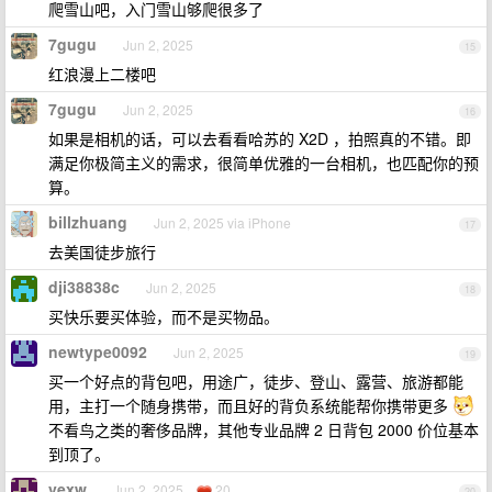
爬雪山吧，入门雪山够爬很多了
7gugu
Jun 2, 2025
15
红浪漫上二楼吧
7gugu
Jun 2, 2025
16
如果是相机的话，可以去看看哈苏的 X2D ，拍照真的不错。即
满足你极简主义的需求，很简单优雅的一台相机，也匹配你的预
算。
billzhuang
Jun 2, 2025 via iPhone
17
去美国徒步旅行
dji38838c
Jun 2, 2025
18
买快乐要买体验，而不是买物品。
newtype0092
Jun 2, 2025
19
买一个好点的背包吧，用途广，徒步、登山、露营、旅游都能
用，主打一个随身携带，而且好的背负系统能帮你携带更多
不看鸟之类的奢侈品牌，其他专业品牌 2 日背包 2000 价位基本
到顶了。
vexw
Jun 2, 2025
20
20