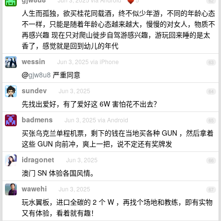
62
人生而孤独，欲买桂花同载酒，终不似少年游，不同的年龄心态
不一样，只能是随着年龄心态越来越大，慢慢的对女人，物质不
再感兴趣 现在只对爬山徙步自驾游感兴趣，游玩回来睡的是太
香了，感觉就是回到幼儿的年代
wessin
Jun 3, 2025 via iPhone
63
@
gjw8u8
严重同意
sundev
Jun 3, 2025
64
先找出爱好，有了爱好这 6W 害怕花不出去？
badmens
Jun 3, 2025 via Android
65
买张乌克兰单程机票，剩下的钱在当地买各种 GUN ，然后拿着
这些 GUN 向前冲，爽上一把，说不定还有奖牌发
idragonet
Jun 3, 2025
66
澳门 SN 体验各国风情。
wawehi
Jun 3, 2025
67
玩水翼板，进口全碳的 2 个 W ，再找个场地和教练，即有实物
又有体验，看着就有趣！