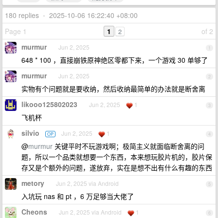
180 replies
•
2025-10-06 16:22:40 +08:00
Page 1
1
of 2
2
murmur
Jun 2, 2025
1
648 * 100 ，直接崩铁原神绝区零都下来，一个游戏 30 单够了
murmur
Jun 2, 2025
2
实物有个问题就是要收纳，然后收纳最简单的办法就是断舍离
likooo125802023
Jun 2, 2025
1
3
飞机杯
silvio
Jun 2, 2025
1
OP
4
@
murmur
关键平时不玩游戏啊；极简主义就面临断舍离的问
题，所以一个品类就想要一个东西，本来想玩胶片机的，胶片保
存又是个额外的问题，遂放弃，实在是想不出有什么有趣的东西
metory
Jun 2, 2025 via Android
5
入坑玩 nas 和 pt ，6 万足够当大佬了
Cheons
Jun 2, 2025 via Android
1
6