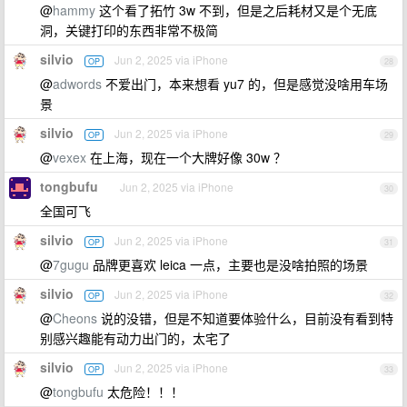
@
hammy
这个看了拓竹 3w 不到，但是之后耗材又是个无底
洞，关键打印的东西非常不极简
silvio
Jun 2, 2025 via iPhone
OP
28
@
adwords
不爱出门，本来想看 yu7 的，但是感觉没啥用车场
景
silvio
Jun 2, 2025 via iPhone
OP
29
@
vexex
在上海，现在一个大牌好像 30w ？
tongbufu
Jun 2, 2025 via iPhone
30
全国可飞
silvio
Jun 2, 2025 via iPhone
OP
31
@
7gugu
品牌更喜欢 leica 一点，主要也是没啥拍照的场景
silvio
Jun 2, 2025 via iPhone
OP
32
@
Cheons
说的没错，但是不知道要体验什么，目前没有看到特
别感兴趣能有动力出门的，太宅了
silvio
Jun 2, 2025 via iPhone
OP
33
@
tongbufu
太危险！！！