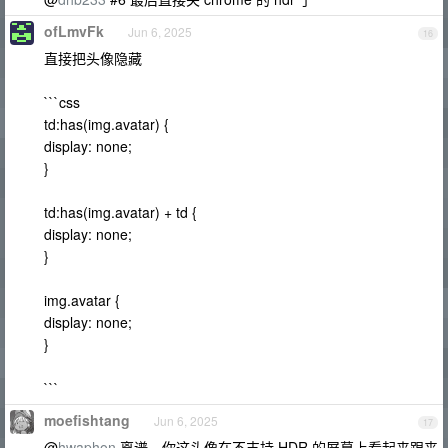
ofLmvFk
Jun 6, 2025
16
直接把头像隐藏
```css
td:has(img.avatar) {
display: none;
}
td:has(img.avatar) + td {
display: none;
}
img.avatar {
display: none;
}
```
moefishtang
Jun 6, 2025
17
@
hwaphon
离谱，你这头像在不支持 HDR 的屏幕上看起来跟丧