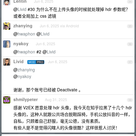
Lentin
Jun 6, 2025
34
@
Livid
#30 为什么不在上传头像的时候就处理掉 hdr 参数呢？
或者全局加上 css 滤镜
zhanying
Jun 6, 2025 via Android
35
@
hwaphon
@
Livid
nyakoy
Jun 6, 2025
36
@
hwaphon
#2 @
Livid
Livid
Jun 6, 2025
MOD
PRO
37
@
zhanying
@
nyakoy
谢谢，那个账号已经被 Deactivate 。
shmilypeter
Aug 31, 2025
38
感谢 V2EX 愿意处理 hdr 头像，我今天在知乎拉黑了十几个 hdr
头像的，这种人就跟公共场合脱鞋踩椅，手机公放抖音的一样，
自私，只顾着自己舒服，毫无公德，没有素质。
有些人是不是觉得闪瞎人的头像很酷？这样很惹人讨厌！