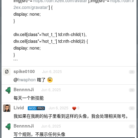
img[src^='
https://cdn.v2ex.com/avatar'
],img[src^='
https://cdn.v
2ex.com/gravatar'
] {
display: none;
}
div.cell[class*='hot_t_'] td:nth-child(1),
div.cell[class*='hot_t_'] td:nth-child(2) {
display: none;
}
```
spike0100
Jun 6, 2025
28
@
hwaphon
瞎了
BennnnJi
Jun 6, 2025
29
每天一个新技能
Livid
Jun 6, 2025
9
MOD
PRO
30
我如果在我刷的帖子里看到这样的头像，我会处理相关账号。
BennnnJi
Jun 6, 2025
31
写个规则，不展示任何头像