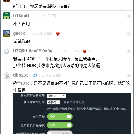
好好好，你这是要跟朕打擂台？
fr13ncl5
Jun 6, 2025
3
不大管用
gaeco
Jun 6, 2025
1
4
试试我的
U7Q5tLAex2FI0o0g
Jun 6, 2025
17
5
我要开 AOE 了，举报我无所谓，反正我要骂：
那些挂 HDR 头像来亮瞎别人眼睛的都是大傻逼！
dhb233
Jun 6, 2025
OP
6
@
fr13ncl5
是不是设置的不对？我自己试了是可以的啊，就是这
个设置