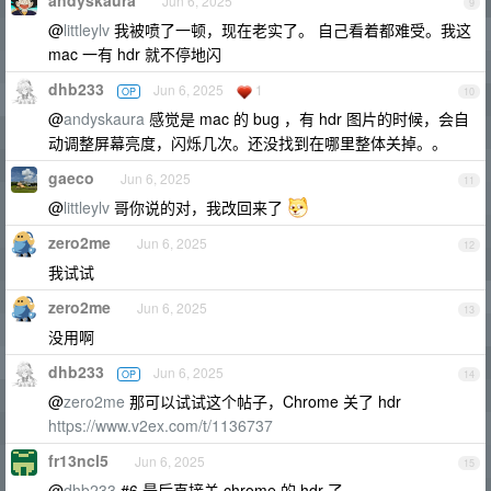
andyskaura
Jun 6, 2025
9
@
littleylv
我被喷了一顿，现在老实了。 自己看着都难受。我这
mac 一有 hdr 就不停地闪
dhb233
Jun 6, 2025
1
OP
10
@
andyskaura
感觉是 mac 的 bug ，有 hdr 图片的时候，会自
动调整屏幕亮度，闪烁几次。还没找到在哪里整体关掉。。
gaeco
Jun 6, 2025
11
@
littleylv
哥你说的对，我改回来了
zero2me
Jun 6, 2025
12
我试试
zero2me
Jun 6, 2025
13
没用啊
dhb233
Jun 6, 2025
OP
14
@
zero2me
那可以试试这个帖子，Chrome 关了 hdr
https://www.v2ex.com/t/1136737
fr13ncl5
Jun 6, 2025
15
@
dhb233
#6 最后直接关 chrome 的 hdr 了