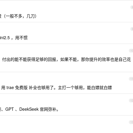
 按量付费（一般不多，几刀）
ini2.5 ，用不惯
1
公司，付出的能不能获得足够的回报，如果不能，那你提升的效率也是自己花
1
ide 用 trae 免费版 补全也够用了。主打一个够用，能白嫖就白嫖
1
、GPT 、DeekSeek 官网弥补。
1