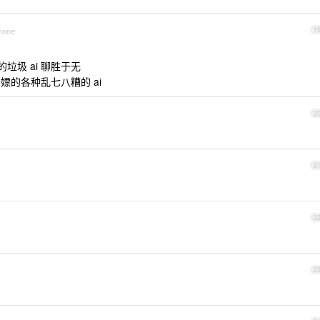
Phone
1
的垃圾 ai 聊胜于无
白嫖的各种乱七八糟的 ai
2
2
2
2