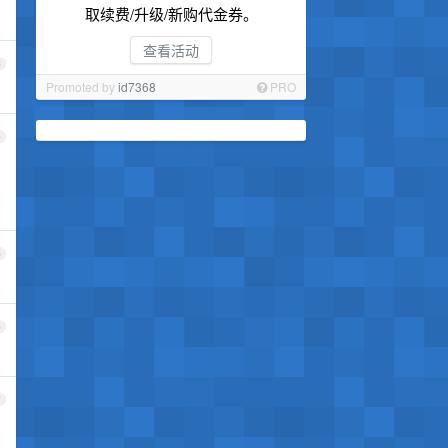
取续费/升级/新购代金券。
查看活动
3
Promoted by
id7368
PRO
4
5
6
7