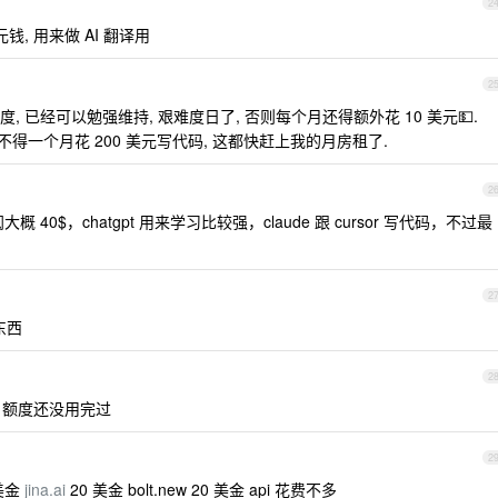
2
 元钱, 用来做 AI 翻译用
2
 已经可以勉强维持, 艰难度日了, 否则每个月还得额外花 10 美元💵.
在是舍不得一个月花 200 美元写代码, 这都快赶上我的月房租了.
2
区订阅大概 40$，chatgpt 用来学习比较强，claude 跟 cursor 写代码，不过最
2
东西
2
多，额度还没用完过
2
美金
jina.ai
20 美金 bolt.new 20 美金 api 花费不多