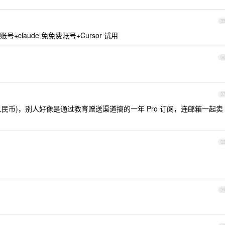
3
 免费账号+claude 免免费账号+Cursor 试用
3
3
元(人民币)，别人好像是通过教育赠送渠道搞的一年 Pro 订阅，连邮箱一起卖
3
3