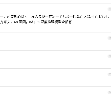
3
一，还要担心封号。没人像我一样定一个几合一的么？这款用了几个月，
头，4o 画图，o3-pro 深度推理模型全部有：
3
3
3
。
3