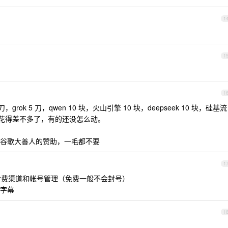
1
1
1
，grok 5 刀，qwen 10 块，火山引擎 10 块，deepseek 10 块，硅基流
点花得差不多了，有的还没怎么动。
谷歌大善人的赞助，一毛都不要
1
于付费渠道和帐号管理（免费一般不会封号）
字幕
1