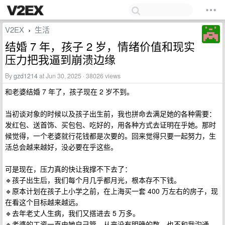
V2EX
生活
›
结婚 7 年，孩子 2 岁，情绪价值和现实
压力把我逼到崩溃边缘
By
gzd1214
at Jun 30, 2025 · 38026 views
和老婆结婚 7 年了，孩子现在 2 岁不到。
当初谈对象的时候以及孩子出生前，我也拼命去满足她的各种需要：
发红包、送首饰、买包包、吃好的，用各种方式去证明在乎她。那时
候觉得，一个老婆就行花钱都是次要的。回来觉得只要一起努力，生
活总会越来越好，没必要在乎这些。
可是现在，压力真的快让我撑不下去了：
🔹孩子出生后，我们每个月几乎都月光，根本存不下钱。
🔹原本计划在孩子上小学之前，在上海买一套 400 万左右的房子，现
在看这个目标越来越远。
🔹去年老丈人生病，我们又搭进去 5 万多。
🔹老婆的工资一直由她自己管，从来没有明确的数，也不和我沟通。