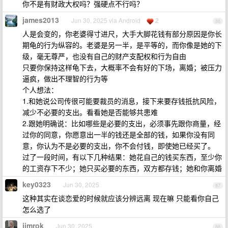
你不是有财政大权吗？强硬点不行吗？
james2013
Jun 30, 2025 via Android
2
86
人是会变的，你老婆得寸进尺，大手大脚花钱有部分原因是你长
期龟的行为纵容的。老婆是另一半，是平等的，而你像是她的下
级，毫无尊严，也没有自己的财产支配权和行为自由
只要你保持这样龟下去，大概率不会有好的下场，离婚；被压力
逼疯，做出不理智的行为等
个人想法：
1.和她说公司传很可能要裁员的消息，接下来要存钱抵抗风险，
减少不必要的支出。看看她是否能够共患难
2.跟她明确说：比如哪些是必要的支出，必须事先跟你商量，经
过你的同意，你愿意出一半的钱还是全部的钱，如果你没有同
意，你认为不是必要的支出，你不会付钱，即使她已经买了。
过了一段时间，有以下几种结果：她花自己的钱买东西，至少你
的工资存下不少；她只买必要的东西，双方都存钱；她和你离婚
key0323
Jun 30, 2025
87
这种其实在谈恋爱的时候就应该分辨远离 现在嘛 只能看你自己
怎么选了
jimrok
Jun 30, 2025
88