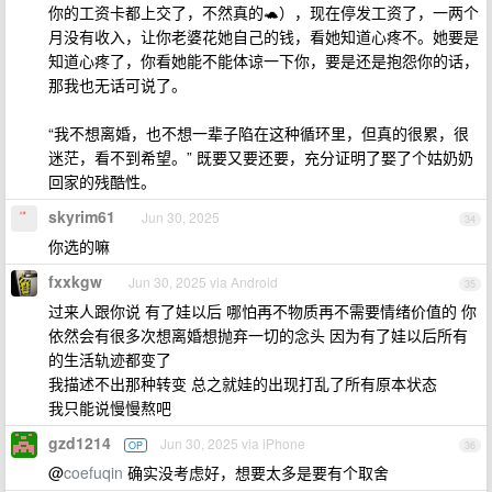
你的工资卡都上交了，不然真的🐢），现在停发工资了，一两个
月没有收入，让你老婆花她自己的钱，看她知道心疼不。她要是
知道心疼了，你看她能不能体谅一下你，要是还是抱怨你的话，
那我也无话可说了。
“我不想离婚，也不想一辈子陷在这种循环里，但真的很累，很
迷茫，看不到希望。” 既要又要还要，充分证明了娶了个姑奶奶
回家的残酷性。
skyrim61
Jun 30, 2025
34
你选的嘛
fxxkgw
Jun 30, 2025 via Android
35
过来人跟你说 有了娃以后 哪怕再不物质再不需要情绪价值的 你
依然会有很多次想离婚想抛弃一切的念头 因为有了娃以后所有
的生活轨迹都变了
我描述不出那种转变 总之就娃的出现打乱了所有原本状态
我只能说慢慢熬吧
gzd1214
Jun 30, 2025 via iPhone
OP
36
@
coefuqin
确实没考虑好，想要太多是要有个取舍