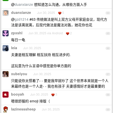
@
duanxianze
想知道怎么沟通，从哪些方面入手
duanxianze
Jun 30, 2025
5
64
@
gzd1214
#63 传统做法是叫上双方父母开家庭会议，现代方
法是该离就离，后现代做法是魔法对轰，她花你也花
zpxshl
Jun 30, 2025 via Android
2
65
每日一龟
leia
Jun 30, 2025
66
夫妻是相互理解 相互扶持 相互进步的.
这玩意为什么言语中感觉是你单方面的
xubeiyou
Jun 30, 2025
67
只能说你太惯着了- - 要是我早就吵了 这个世界本来就是一个人
来最终也是一个人走- - 我也有孩子 夫妻感情好才是最重要的
booyah
Jun 30, 2025
5
68
嗯很舒服的 emoji 排版（
lazinesssheep
Jun 30, 2025
69