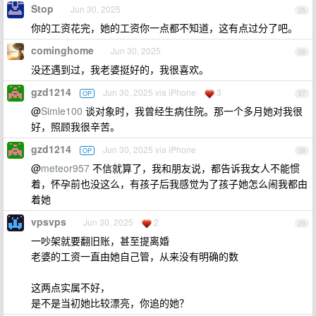
Stop
Jun 30, 2025
25
你的工资花完，她的工资你一点都不知道，这有点过分了吧。
cominghome
Jun 30, 2025
26
没还遇到过，我老婆挺好的，我很喜欢。
gzd1214
Jun 30, 2025 via iPhone
3
OP
27
@
Simle100
谈对象时，我曾经生病住院。那一个多月她对我很
好，照顾我很辛苦。
gzd1214
Jun 30, 2025 via iPhone
OP
28
@
meteor957
不信就算了，我和朋友说，都告诉我女人不能惯
着，怀孕前也没这么，有孩子后我感觉为了孩子她怎么闹我都由
着她
vpsvps
Jun 30, 2025
2
29
一吵架就要翻旧账，甚至提离婚
老婆的工资一直由她自己管，从来没有明确的数
这两点实属不好，
是不是当初她比较漂亮，你追的她？