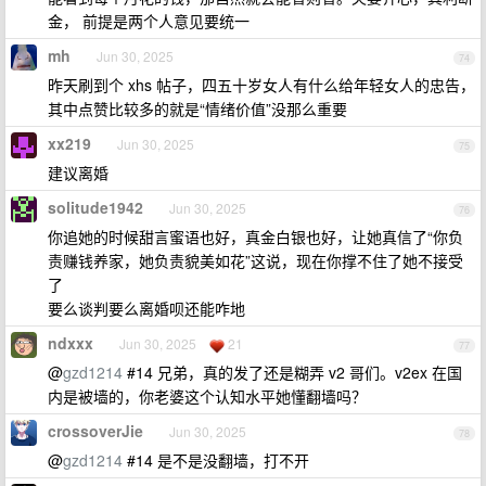
金， 前提是两个人意见要统一
mh
Jun 30, 2025
74
昨天刷到个 xhs 帖子，四五十岁女人有什么给年轻女人的忠告，
其中点赞比较多的就是“情绪价值”没那么重要
xx219
Jun 30, 2025
75
建议离婚
solitude1942
Jun 30, 2025
76
你追她的时候甜言蜜语也好，真金白银也好，让她真信了“你负
责赚钱养家，她负责貌美如花”这说，现在你撑不住了她不接受
了
要么谈判要么离婚呗还能咋地
ndxxx
Jun 30, 2025
21
77
@
gzd1214
#14 兄弟，真的发了还是糊弄 v2 哥们。v2ex 在国
内是被墙的，你老婆这个认知水平她懂翻墙吗？
crossoverJie
Jun 30, 2025
78
@
gzd1214
#14 是不是没翻墙，打不开