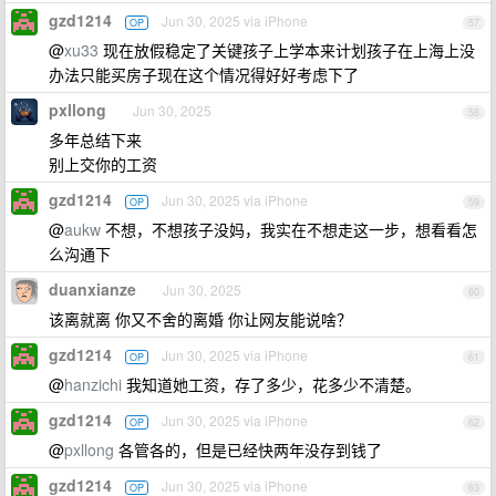
gzd1214
Jun 30, 2025 via iPhone
OP
57
@
xu33
现在放假稳定了关键孩子上学本来计划孩子在上海上没
办法只能买房子现在这个情况得好好考虑下了
pxllong
Jun 30, 2025
58
多年总结下来
别上交你的工资
gzd1214
Jun 30, 2025 via iPhone
OP
59
@
aukw
不想，不想孩子没妈，我实在不想走这一步，想看看怎
么沟通下
duanxianze
Jun 30, 2025
60
该离就离 你又不舍的离婚 你让网友能说啥？
gzd1214
Jun 30, 2025 via iPhone
OP
61
@
hanzichi
我知道她工资，存了多少，花多少不清楚。
gzd1214
Jun 30, 2025 via iPhone
OP
62
@
pxllong
各管各的，但是已经快两年没存到钱了
gzd1214
Jun 30, 2025 via iPhone
OP
63