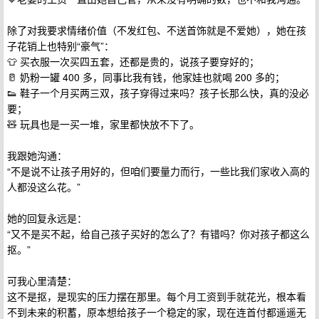
除了对我要求情绪价值（不发红包、不送首饰就是不爱她），她在孩
子花销上也特别“豪气”：
👕 买衣服一次买四五套，还都是贵的，说孩子要穿好的；
🥛 奶粉一罐 400 多，同事比我有钱，他家娃也就喝 200 多的；
👟 鞋子一个月买两三双，孩子穿得过来吗？孩子长那么快，真的没必
要；
🧸 玩具也是一买一堆，家里都快放不下了。
我跟她沟通：
“不是说不让孩子用好的，但咱们要量力而行，一些比我们家收入高的
人都没这么花。”
她的回复永远是：
“又不是买不起，给自己孩子买好的怎么了？有错吗？你对孩子都这么
抠。”
可我心里清楚：
这不是抠，是现实的压力摆在那里。每个月工资到手就花光，根本看
不到未来的积蓄，原本想给孩子一个稳定的家，现在连首付都遥遥无