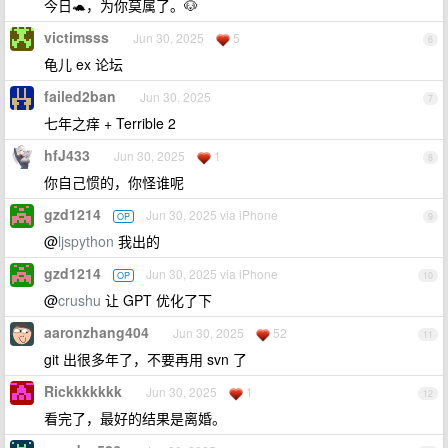
今日🐢，为你莫属了。🐶
victimsss
Jun 30, 2025
5
6
龟儿 ex 论坛
failed2ban
Jun 30, 2025
7
七年之痒 + Terrible 2
hfJ433
Jun 30, 2025
1
8
你自己惯的，你怪谁呢
gzd1214
Jun 30, 2025 via iPhone
OP
9
@
ljspython
我出的
gzd1214
Jun 30, 2025 via iPhone
OP
10
@
crushu
让 GPT 优化了下
aaronzhang404
Jun 30, 2025
52
11
git 出很多年了，不要再用 svn 了
Rickkkkkkk
Jun 30, 2025
1
12
看完了，最好的结果是离婚。