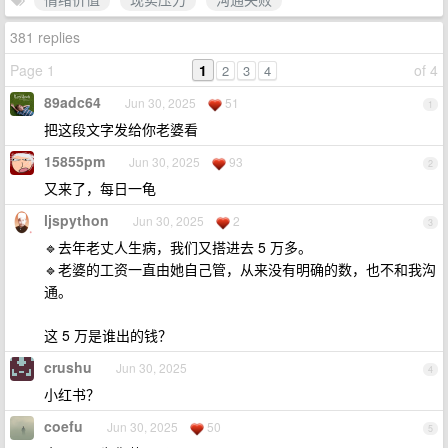
381 replies
Page 1
1
of 4
2
3
4
89adc64
Jun 30, 2025
51
1
把这段文字发给你老婆看
15855pm
Jun 30, 2025
93
2
又来了，每日一龟
ljspython
Jun 30, 2025
2
3
🔹去年老丈人生病，我们又搭进去 5 万多。
🔹老婆的工资一直由她自己管，从来没有明确的数，也不和我沟
通。
这 5 万是谁出的钱？
crushu
Jun 30, 2025
4
小红书？
coefu
Jun 30, 2025
50
5