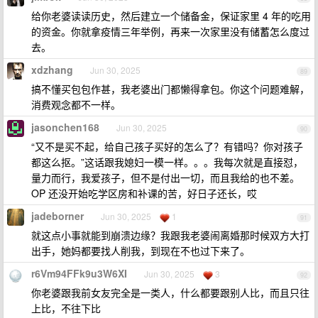
给你老婆读读历史，然后建立一个储备金，保证家里 4 年的吃用
的资金。你就拿疫情三年举例，再来一次家里没有储蓄怎么度过
去。
xdzhang
Jun 30, 2025
89
搞不懂买包包作甚，我老婆出门都懒得拿包。你这个问题难解，
消费观念都不一样。
jasonchen168
Jun 30, 2025
90
“又不是买不起，给自己孩子买好的怎么了？有错吗？你对孩子
都这么抠。”这话跟我媳妇一模一样。。。我每次就是直接怼，
量力而行，我爱孩子，但不是付出一切，而且我给的也不差。
OP 还没开始吃学区房和补课的苦，好日子还长，哎
jadeborner
Jun 30, 2025
1
91
就这点小事就能到崩溃边缘？我跟我老婆闹离婚那时候双方大打
出手，她妈都要找人削我，到现在不也过下来了。
r6Vm94FFk9u3W6XI
Jun 30, 2025
3
92
你老婆跟我前女友完全是一类人，什么都要跟别人比，而且只往
上比，不往下比