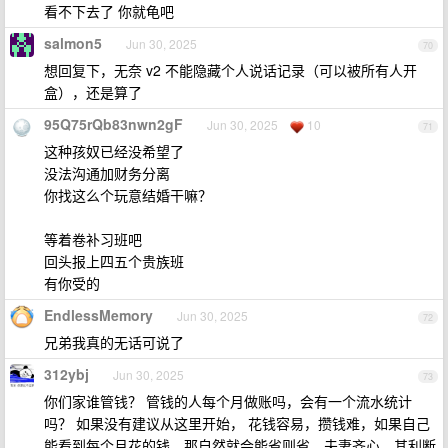
看不下去了 你就龟吧
salmon5
Jun 30, 2025
70
想回复下，无奈 v2 不能隐藏个人说话记录（可以被所有人开
盒），还是算了
95Q75rQb83nwn2gF
Jun 30, 2025
10
71
这种孩奴已经没希望了
没法沟通加财务分离
你找这么个玩意结婚干嘛？
等着卷补习班吧
回头报上四五个贵族班
有你受的
EndlessMemory
Jun 30, 2025
72
兄弟我真的无话可说了
312ybj
Jun 30, 2025
73
你们家谁管钱？ 管钱的人每个月做账吗，会有一个流水统计
吗？ 如果没有建议从这里开始， 花钱容易，攒钱难，如果自己
能看到每个月花的钱，那自然就会能省则省。夫妻齐心，其利断