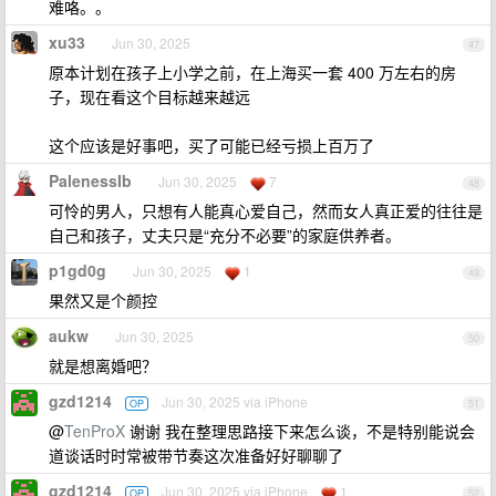
难咯。。
xu33
Jun 30, 2025
47
原本计划在孩子上小学之前，在上海买一套 400 万左右的房
子，现在看这个目标越来越远
这个应该是好事吧，买了可能已经亏损上百万了
PalenessIb
Jun 30, 2025
7
48
可怜的男人，只想有人能真心爱自己，然而女人真正爱的往往是
自己和孩子，丈夫只是“充分不必要”的家庭供养者。
p1gd0g
Jun 30, 2025
1
49
果然又是个颜控
aukw
Jun 30, 2025
50
就是想离婚吧？
gzd1214
Jun 30, 2025 via iPhone
OP
51
@
TenProX
谢谢 我在整理思路接下来怎么谈，不是特别能说会
道谈话时时常被带节奏这次准备好好聊聊了
gzd1214
Jun 30, 2025 via iPhone
1
OP
52