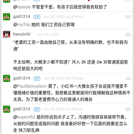
@
vpsvps
不管爱不爱，有孩子后我觉得我有软肋了
gzd1214
Jun 30, 2025 via iPhone
OP
53
@
myTrip
她的 我们工资自己管理
hanzichi
Jun 30, 2025
54
"老婆的工资一直由她自己管，从来没有明确的数，也不和我沟
通"
不太信啊，大概多少都不知道？月入 2k 还是 2w 对普通家庭影
响还是挺大的吧
gzd1214
Jun 30, 2025 via iPhone
OP
55
@
PaulSamuelson
算了，小红书一大推女孩子会说我不懂爱不
懂情绪价值的重要性，我想着这里都是同行能理解我这种情商不
太高，为了娶老婆费尽心力的普通人的难处
gzd1214
Jun 30, 2025 via iPhone
OP
56
@
super452
是的你说到点子上了，沟通时我很容易被带节奏，
从她的问题变成我的问题 我准备好好想一下后面的路要走怎么
走 快刀斩乱麻