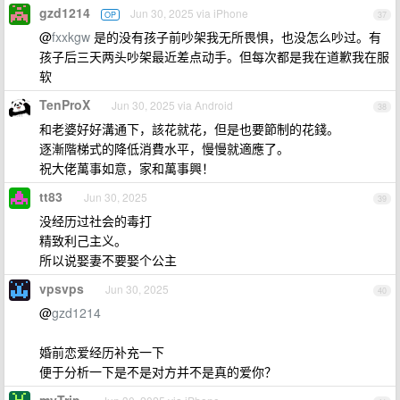
gzd1214
Jun 30, 2025 via iPhone
OP
37
@
fxxkgw
是的没有孩子前吵架我无所畏惧，也没怎么吵过。有
孩子后三天两头吵架最近差点动手。但每次都是我在道歉我在服
软
TenProX
Jun 30, 2025 via Android
38
和老婆好好溝通下，該花就花，但是也要節制的花錢。
逐漸階梯式的降低消費水平，慢慢就適應了。
祝大佬萬事如意，家和萬事興！
tt83
Jun 30, 2025
39
没经历过社会的毒打
精致利己主义。
所以说娶妻不要娶个公主
vpsvps
Jun 30, 2025
40
@
gzd1214
婚前恋爱经历补充一下
便于分析一下是不是对方并不是真的爱你？