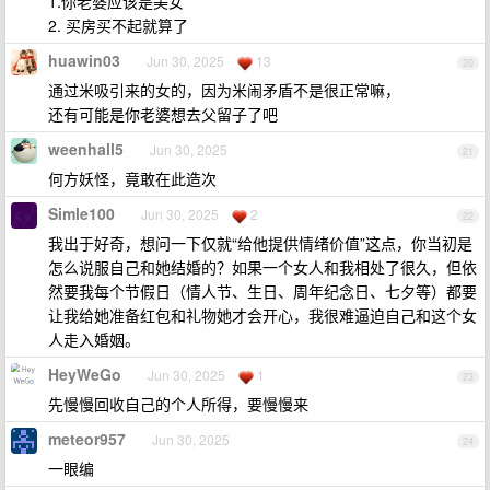
1.你老婆应该是美女
2. 买房买不起就算了
huawin03
Jun 30, 2025
13
20
通过米吸引来的女的，因为米闹矛盾不是很正常嘛，
还有可能是你老婆想去父留子了吧
weenhall5
Jun 30, 2025
21
何方妖怪，竟敢在此造次
Simle100
Jun 30, 2025
2
22
我出于好奇，想问一下仅就“给他提供情绪价值”这点，你当初是
怎么说服自己和她结婚的？如果一个女人和我相处了很久，但依
然要我每个节假日（情人节、生日、周年纪念日、七夕等）都要
让我给她准备红包和礼物她才会开心，我很难逼迫自己和这个女
人走入婚姻。
HeyWeGo
Jun 30, 2025
1
23
先慢慢回收自己的个人所得，要慢慢来
meteor957
Jun 30, 2025
24
一眼编