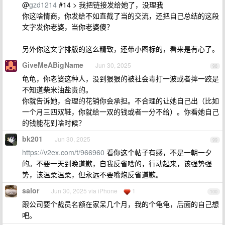
@
gzd1214
#14 > 我把链接发给她了，没理我
你这啥情商，你发给不如直截了当的交流，还把自己总结的这段
文字发你老婆，当你老婆傻？
另外你这文字排版的这么精致，还带小图标的，看来是有心了。
GiveMeABigName
Jun 30, 2025
98
龟龟，你老婆这种人，没到狠狠的被社会毒打一波或者摔一跤是
不知道柴米油盐贵的。
你就告诉她，合理的花销你会承担。不合理的让她自己出（比如
一个月三四双鞋，你就给一双的钱或者一分不给）。你看她自己
的钱能花到啥时候？
bk201
Jun 30, 2025
99
https://v2ex.com/t/966960
看你这个帖子有感，不是一朝一夕
的。不要一天到晚道歉，自我反省啥的，行动起来，该强势强
势，该温柔温柔，但永远不要嘴炮反省道歉。
salor
Jun 30, 2025 via iPhone
1
100
跟公司要个裁员名额在家呆几个月，我的个龟龟，后面的自己想
吧。