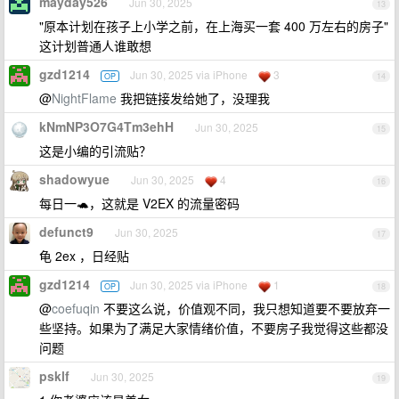
mayday526
Jun 30, 2025
13
"原本计划在孩子上小学之前，在上海买一套 400 万左右的房子"
这计划普通人谁敢想
gzd1214
Jun 30, 2025 via iPhone
3
OP
14
@
NightFlame
我把链接发给她了，没理我
kNmNP3O7G4Tm3ehH
Jun 30, 2025
15
这是小编的引流贴？
shadowyue
Jun 30, 2025
4
16
每日一🐢，这就是 V2EX 的流量密码
defunct9
Jun 30, 2025
17
龟 2ex ，日经贴
gzd1214
Jun 30, 2025 via iPhone
1
OP
18
@
coefuqin
不要这么说，价值观不同，我只想知道要不要放弃一
些坚持。如果为了满足大家情绪价值，不要房子我觉得这些都没
问题
psklf
Jun 30, 2025
19