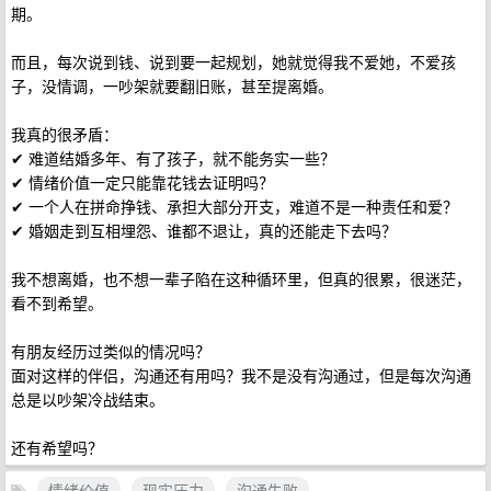
期。
而且，每次说到钱、说到要一起规划，她就觉得我不爱她，不爱孩
子，没情调，一吵架就要翻旧账，甚至提离婚。
我真的很矛盾：
✔ 难道结婚多年、有了孩子，就不能务实一些？
✔ 情绪价值一定只能靠花钱去证明吗？
✔ 一个人在拼命挣钱、承担大部分开支，难道不是一种责任和爱？
✔ 婚姻走到互相埋怨、谁都不退让，真的还能走下去吗？
我不想离婚，也不想一辈子陷在这种循环里，但真的很累，很迷茫，
看不到希望。
有朋友经历过类似的情况吗？
面对这样的伴侣，沟通还有用吗？我不是没有沟通过，但是每次沟通
总是以吵架冷战结束。
还有希望吗？
情绪价值
现实压力
沟通失败