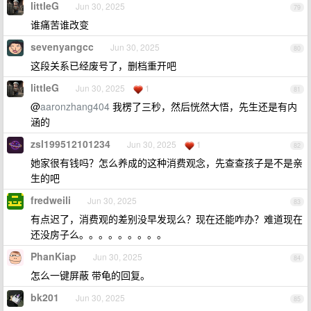
littleG
Jun 30, 2025
79
谁痛苦谁改变
sevenyangcc
Jun 30, 2025
80
这段关系已经废号了，删档重开吧
littleG
Jun 30, 2025
1
81
@
aaronzhang404
我楞了三秒，然后恍然大悟，先生还是有内
涵的
zsl199512101234
Jun 30, 2025
1
82
她家很有钱吗？怎么养成的这种消费观念，先查查孩子是不是亲
生的吧
fredweili
Jun 30, 2025
83
有点迟了，消费观的差别没早发现么？现在还能咋办？难道现在
还没房子么。。。。。。。。。
PhanKiap
Jun 30, 2025
84
怎么一键屏蔽 带龟的回复。
bk201
Jun 30, 2025
85