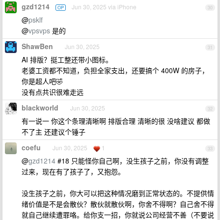
gzd1214
Jun 30, 2025 via iPhone
OP
30
@
psklf
@
vpsvps
是的
ShawBen
Jun 30, 2025
31
AI 排版？挺工整还带小图标。
老婆工资都不知道，负担全家支出，还要搞个 400W 的房子，
你是超人吧🤣
没有点共识很难走远
blackworld
Jun 30, 2025
32
有一说一 你这个条理清晰啊 排版合理 清晰的很 没啥建议 都做
不了主 还建议个锤子
coefu
Jun 30, 2025
1
33
@
gzd1214
#18 只能怪你自己啊，没生孩子之前，你没有调整
过来，现在有了孩子了，又抱怨。
没生孩子之前，你大可以把这种情况磨到正常状态的。不提供情
绪价值是不是会散伙？散伙就散伙啊，你舍不得啊？自己舍不得
就自己继续遭罪咯。给你支一招，你就说公司经营不善（不要说