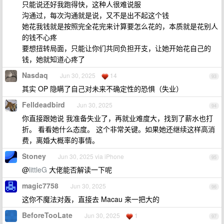
只能说还好我跑得快，这种人很难说服
沟通过，每次沟通就是说，又不是出不起这个钱
她花我钱就是按照完全花完来计算要怎么花的，本质就是花别人
的钱不心疼
要想扭转局面，只能让你们共同负担开支，让她开始花自己的
钱，她就知道心疼了
Nasdaq
Jun 30, 2025
14
93
其实 OP 隐瞒了自己对未来不确定性的恐惧（失业）
Felldeadbird
Jun 30, 2025
94
你直接跟她说 我准备失业了，再就业难度大，找到了薪水也打
折。 看看她什么态度。 这个非常关键。如果她还继续这样高消
费，离婚大概率的事情。
Stoney
Jun 30, 2025 via iPhone
95
@
littleG
大佬能否解读一下呢
magic7758
Jun 30, 2025
96
这你不魔法对轰，直接去 Macau 来一把大的
BeforeTooLate
Jun 30, 2025
1
97