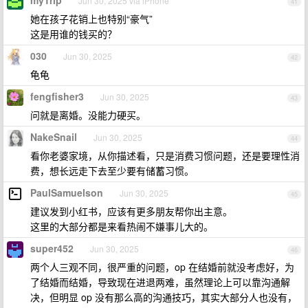
myTrip
Jun 30, 2025 via iPhone
41
她在孩子花销上也特别“豪气”
这是用谁的钱买的？
030
Jun 30, 2025
42
龟龟
fengfisher3
Jun 30, 2025
43
问就是离婚。没能力硬买。
NakeSnail
Jun 30, 2025
44
看你老婆家境，从你描述看，只是消费习惯问题，还是要理性消
费，想长远走下去至少要有储蓄习惯。
PaulSamuelson
Jun 30, 2025
45
建议发到小红书，应该有更多朋友帮你出主意。
这里的大部分都是来看热闹不嫌事儿大的。
super452
Jun 30, 2025
46
两个人三观不同，很严重的问题，op 在结婚前就没考虑好，为
了结婚而结婚，导致现在进退两难，虽然理论上可以靠沟通解
决，但明显 op 没有那么高的沟通技巧，其实大部分人也没有，