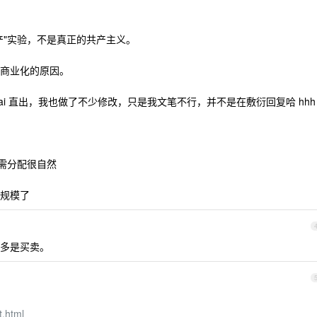
产"实验，不是真正的共产主义。
商业化的原因。
 ai 直出，我也做了不少修改，只是我文笔不行，并不是在敷衍回复哈 hhh
按需分配很自然
规模了
多是买卖。
：
t.html