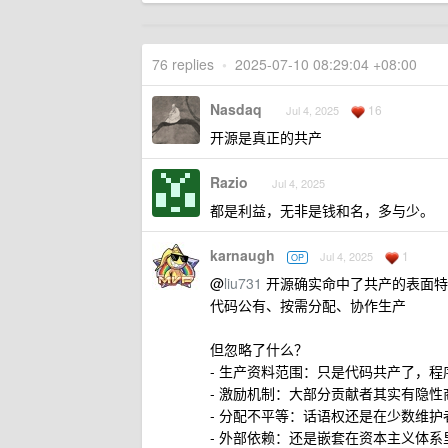
76 replies
•
2025-07-10 08:29:04 +08:00
Nasdaq
16
Jul 4, 2025
开源是真正的共产
Razio
Jul 4, 2025
都是利益，无非是钱和名，多与少。
karnaugh
1
Jul 4, 2025
OP
@
liu731
开源确实命中了共产的表面特
代码公有、按需分配、协作生产
但忽略了什么？
- 生产资料范围：只是代码共产了，
- 激励机制：大部分贡献者其实有隐
- 分配不平等：话语权还是在少数维
- 外部依赖：还是嵌套在资本主义体系