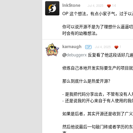
InkStone
14
Jul 4, 2025
OP 这个想法，有点小家子气，过于以
你可以说开源不是为了理想什么逼逼叨
时会有的幼稚想法。
karnaugh
1
Jul 4, 2025
OP
@
debuggerx
反复看了他这段话好几遍
修炼自己本地开发实际要生产的项目就
那么到底什么是热爱开源？
- 是我把代码分享出去，不管有没有人用
- 还是说我的开心来自于有人使用的
如果是后者，其实开源还是收到了广义
然后他说最后一句敲门砖或者学历的东
事