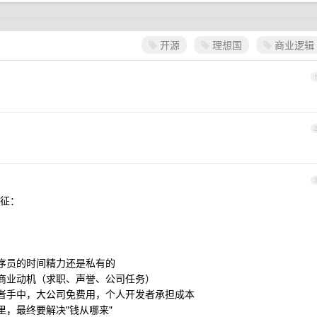
开源
理想国
商业逻辑
征：
程序员的时间精力还是私有的
性商业动机（求职、声誉、公司任务）
护者手中，大公司免费用，个人开发者承担成本
里，最终要解决"钱从哪来"