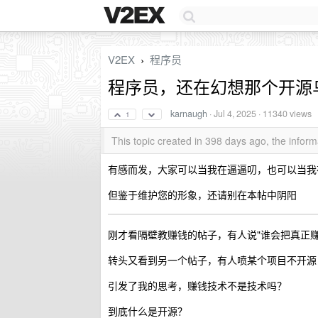
V2EX
程序员
›
程序员，还在幻想那个开源
karnaugh
·
Jul 4, 2025
· 11340 views
1
This topic created in 398 days ago, the info
有感而发，大家可以当我在逼逼叨，也可以当我
但鉴于维护您的形象，还请别在本帖中阴阳
刚才看隔壁教赚钱的帖子，有人说"谁会把真正
转头又看到另一个帖子，有人喷某个项目不开源
引发了我的思考，赚钱技术不是技术吗？
到底什么是开源？