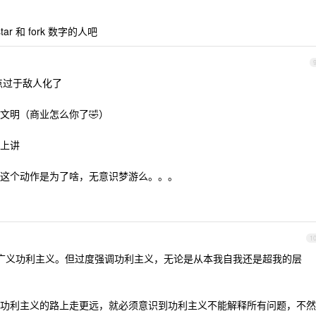
 和 fork 数字的人吧
点过于敌人化了
文明（商业怎么你了🤣）
上讲
这个动作是为了啥，无意识梦游么。。。
1
广义功利主义。但过度强调功利主义，无论是从本我自我还是超我的层
功利主义的路上走更远，就必须意识到功利主义不能解释所有问题，不然