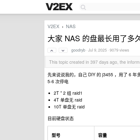
V2EX
NAS
›
大家 NAS 的盘最长用了
goodryb
·
Jul 9, 2025
· 9079 views
This topic created in 397 days ago, the info
先来说说我的，自己 DIY 的 j3455 ，用了 6 
5-6 次停电
2T * 2 组 raid1
4T 单盘无 raid
10T 单盘无 raid
目前硬盘状态
型号
容量