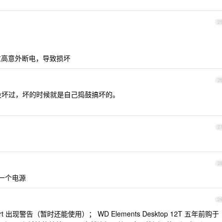
2
载过高意外断电，导致损坏
2
多了，没坏过，坏的时候就是自己捣鼓搞坏的。
2
2
, 一个电源
2
t 出现警告（暂时还能使用）； WD Elements Desktop 12T 五年前购于