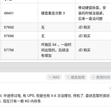
移动硬盘拆盘，安
48401
硬盘重连次数 3
装的时候没插紧，
后来一直没问题
57692
无
JD 购买
57696
无
JD 购买
坏扇区 64 ，一段时
57756
间出现的，后续没
JD 购买
有增加
NAS
硬盘故障
使用时间
raid, 中途停过电, 有 UPS, 但是也有 5-6 次没撑住, 停机了, 盘状态暂时良好.
 现在只有一根 8G 内存条.