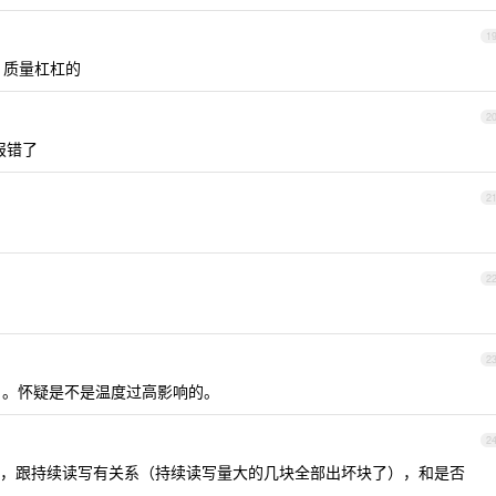
1
载，质量杠杠的
2
报错了
2
2
2
 4T 。怀疑是不是温度过高影响的。
2
，跟持续读写有关系（持续读写量大的几块全部出坏块了），和是否