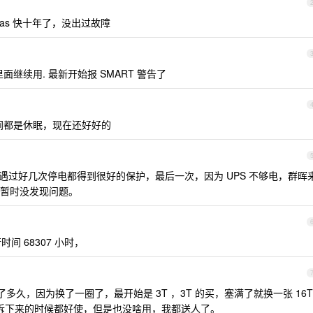
 nas 快十年了，没出过故障
 里面继续用. 最新开始报 SMART 警告了
分时间都是休眠，现在还好好的
ssd ，遇过好几次停电都得到很好的保护，最后一次，因为 UPS 不够电，群晖
暂时没发现问题。
时间 68307 小时，
用了多久，因为换了一圈了，最开始是 3T ，3T 的买，塞满了就换一张 16T
旧硬盘拆下来的时候都好使，但是也没啥用，我都送人了。