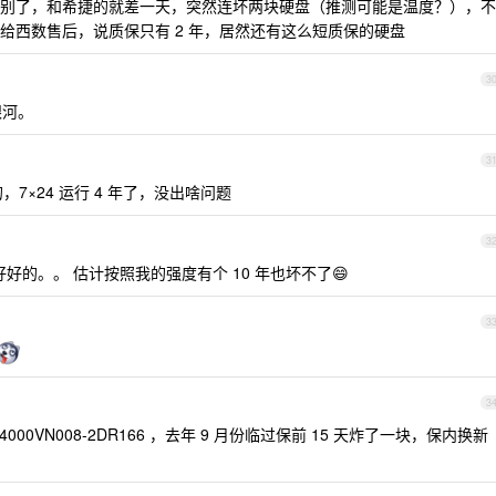
别了，和希捷的就差一天，突然连坏两块硬盘（推测可能是温度？），不
给西数售后，说质保只有 2 年，居然还有这么短质保的硬盘
3
银河。
3
的，7×24 运行 4 年了，没出啥问题
3
好好的。。 估计按照我的强度有个 10 年也坏不了😄
3
3
T4000VN008-2DR166 ，去年 9 月份临过保前 15 天炸了一块，保内换新