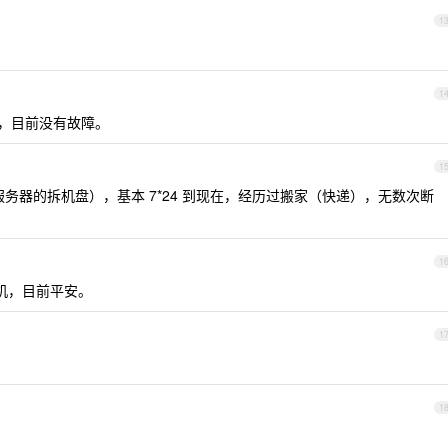
1
1
时开机，目前没有故障。
1
乐视服务器的拆机盘），基本 7*24 到现在，经历过搬家（快递），无数次断
1
时开机，目前平安。
1
1