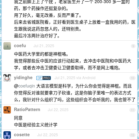
我之前脚上上了个疣 ，老家医生开了一个 200-300 多一盒的
药，那个药操作还挺复杂的。
用了好久，毫无改善，反而严重了。
后来去省城医院看，正好看到医生桌子上放着一盒我用的药，医
生跟我说这药忽悠人的，还特别贵。
最后冷冻两针治疗好了。
coefu
Jul 21, 2025
9
中医药大学里的都是神棍咯。
我觉得那些反中医的应该行动起来，去冲击中医院和中医药大
学，或者去冲击卫健委让卫健委取缔，而不是网上嘴炮。
yidinghe
Jul 21, 2025 via Android
OP
PRO
10
@
coefuqin
大语言模型是科学，为什么你会觉得是神棍。而且
你觉得反对谁就要拿刀子砍谁，这是你脑子里唯一的表达方式
么，我针对什么组织了吗，这些组织会不会听我的，我也管不了
RatioPattern
Jul 22, 2025
11
同意
中医是经验主义统计学
cosette
Jul 22, 2025
12