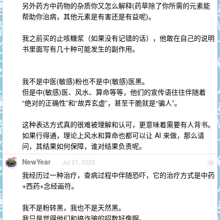
另外药方中药物的杂质你又怎么解释(药草除了你所需的元素能
帮助你治病，其他元素是有害还是有益呢)。
我之前买的止咳糖浆（如果没有记错的话），他敢在自己的说明
书里面写有几十种可能发生的副作用。
我不是中医(敏感)粉也不是中(敏感)医黑。
但是中(敏感)医、风水、算命等等，他们的宣传语往往伴随着
“绝对的正确性”和“故弄玄虚”，甚至干脆就是“骗人”。
这种表达方式真的很难被理解和认可，更意味着需要有人背书。
如果行得通，理论上风水和算命也都可以让 AI 来做，那么请
问，其结果如何保障，谁对结果负责呢。
NewYear
Jul 21, 2025
4
我经历过一种治疗，查病过程中伴随恐吓，它的治疗方式是中药
+西药+念经画符。
我不是粉转黑，我也不是天然黑。
我只是觉得他们和搞诈骗的招数好像啊。