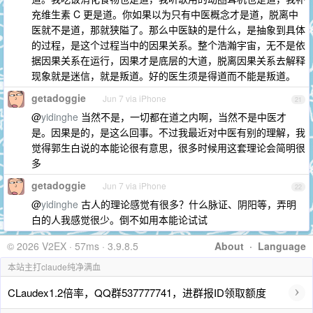
充维生素 C 更是道。你如果以为只有中医概念才是道，脱离中
医就不是道，那就狭隘了。那么中医缺的是什么，是抽象到具体
的过程，是这个过程当中的因果关系。整个浩瀚宇宙，无不是依
据因果关系在运行，因果才是底层的大道，脱离因果关系去解释
现象就是迷信，就是叛道。好的医生须是得道而不能是叛道。
getadoggie
Jun 7 via iPhone
21
@
yidinghe
当然不是，一切都在道之内啊，当然不是中医才
是。因果是的，是这么回事。不过我最近对中医有别的理解，我
觉得郭生白说的本能论很有意思，很多时候用这套理论会简明很
多
getadoggie
Jun 7 via iPhone
22
@
yidinghe
古人的理论感觉有很多？什么脉证、阴阳等，弄明
白的人我感觉很少。倒不如用本能论试试
© 2026 V2EX · 57ms · 3.9.8.5
About
·
Language
本站主打claude纯净满血
›
CLaudex1.2倍率，QQ群537777741，进群报ID领取额度