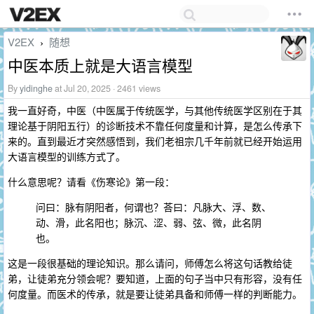
V2EX
随想
›
中医本质上就是大语言模型
By
yidinghe
at Jul 20, 2025 · 2461 views
我一直好奇，中医（中医属于传统医学，与其他传统医学区别在于其
理论基于阴阳五行）的诊断技术不靠任何度量和计算，是怎么传承下
来的。直到最近才突然感悟到，我们老祖宗几千年前就已经开始运用
大语言模型的训练方式了。
什么意思呢？请看《伤寒论》第一段：
问曰：脉有阴阳者，何谓也？荅曰：凡脉大、浮、数、
动、滑，此名阳也；脉沉、涩、弱、弦、微，此名阴
也。
这是一段很基础的理论知识。那么请问，师傅怎么将这句话教给徒
弟，让徒弟充分领会呢？要知道，上面的句子当中只有形容，没有任
何度量。而医术的传承，就是要让徒弟具备和师傅一样的判断能力。