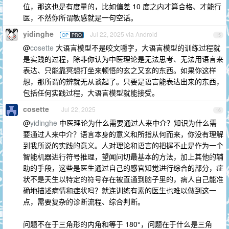
位，那这也是有度量的，比如偏差 10 度之内才算合格、才能行
医，不然你所谓敏感就是一句空话。
yidinghe
Jul 22, 2025 via Android
OP
PRO
15
@
cosette
大语言模型不是咬文嚼字，大语言模型的训练过程就
是实践的过程，除非你认为中医理论是无法思考、无法用语言来
表达、只能靠冥想打坐来顿悟的玄之又玄的东西。如果你这样
想，那所谓的辨就无从谈起了。只要是语言能表达出来的东西，
包括任何实践过程，大语言模型就能接受。
cosette
Jul 22, 2025
16
@
yidinghe
中医理论为什么需要通过人来中介？知识为什么需
要通过人来中介？语言本身的意义和所指从何而来，你没有理解
到我所说的实践的意义。人对理论和语言的把握不止是作为一个
智能机器进行符号推理，望闻问切最基本的方法，加上其他的辅
助的手段，这些是医生通过自己的感官知觉进行综合的部分，症
状不是天生以特定的符号存在被直通到脑子里的，病人自己能准
确地描述病情和症状吗？就连训练有素的医生也难以做到这一
点，需要复杂的诊断流程、综合判断。
问题不在于三角形的内角和等于 180°，问题在于什么是三角