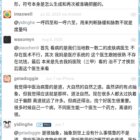
形，符号本身是怎么生成和再次被准确把握的。
imaxwell
Jul 22, 2025 via Android
17
@
yidinghe
一呼四至和一呼六至，用来判断脉缓和脉数不就是
度量吗
wasomyn
Aug 8, 2025
18
@
piaochen0
首先 看病的是我们当地数一数二的皮肤病医生 不
存在医术不行，其次 我妈是医疗系统的 这个医生跟她很熟 不存
在坑钱，最后 本来是先去我妈医院（三甲）看的 治不了才换到
后面这个医生来看
getadoggie
Jun 7 via iPhone
19
我觉得中医治病靠的是道，大自然的自然之道。虽然讲的有点抽
象，但我觉得应该就是那样，道法自然。现在很多人都太过执着
过于偏颇 离道就远了许多。但病还得治，找个好医生很重要。
很多时候自己一个病，不同医生能一个医生一个药方，离谱的
很。
yidinghe
Jun 7
OP
PRO
20
@
getadoggie
是很抽象，抽象到世上没有什么事情靠的不是
道。我吃饭消化食物也是道，我听歌用的动圈耳机也是道，我补