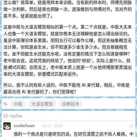
怎么做？很简单，就是用样本来训练。当有新的样本时，师傅先把脉
做一次判断，然后徒弟也把脉一次，逐渐做到与师傅对齐。当对齐的
差不多，徒弟就能出师了。
这是中医与大语言模型相似的第一个点。第二个点就是，中医大夫本
人也像一个大语言模型，就是你根本无法理解他是怎么得出结论的。
虽说中医理论体系里面，阴阳五行可以看作公理，但这些抽象概念无
法计算，你知道金生水，但不知道多少金生多少水。而且根据相克
性，金不但能生水还能克水呢，没有定量的情况下怎么知道是哪种？
老中医会说，这就凭我的经验了。他说的“经验”，实际上是什么，就
是
模式匹配
。总而言之，老中医本质上就是一个从他师傅那里蒸馏出
来的大语言模型，依靠模式匹配来运作。
所以，我不认同有些人说的，中医不能用 AI 来代替，相反，中医是
最适合用 AI 来代替的了，你们觉得呢？
中医
大语言模型
诊断技术
22 replies
coderluan
Jul 21, 2025
1
我的一个观点是只是研究的话，在研究清楚之前不给人看病，中