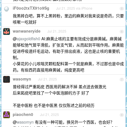
iF0oo2txTX91o9Sg
Jul 21, 2025 via iPhone
5
我黑砖白吧，算不上黑转粉，里边的麻黄对我来说是奇药，只要
咳嗽一吃就好
wanwaneryide
Jul 21, 2025
6
@
ajaxgoldfish0
AI:麻黄止咳的主要有效成分是麻黄碱。麻黄碱
能够松弛气管平滑肌，扩张支气管，从而起到平喘作用。麻黄能
促进呼吸道纤毛运动，有助于排出痰液，这也是止咳的重要机
制。
小葵花的小儿咳喘灵颗粒配料第一个就是麻黄，不过那也是中成
药。有些西药直接用麻黄碱，纯度更高吧
wasomyn
Jul 21, 2025
7
曾经得过严重跖疣 西医用药解决不掉 差点送去做激光
后来跖疣吧里找了一个中医泡脚的方子 好了
不是中医粉 也不是中医黑 仅仅陈述之前的经历
piaochen0
Jul 21, 2025
8
@
wasomyn
有没有一种可能，换另外一个西医，也会好？