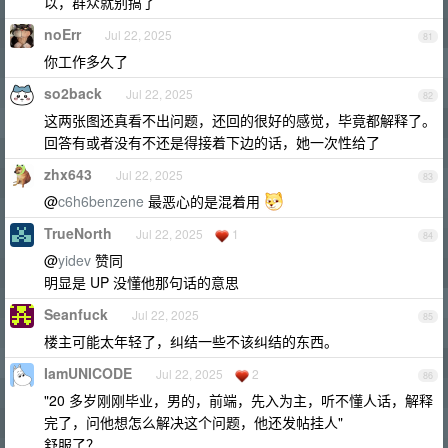
以，群众就别搞了
noErr
Jul 22, 2025
81
你工作多久了
so2back
Jul 22, 2025
82
这两张图还真看不出问题，还回的很好的感觉，毕竟都解释了。
回答有或者没有不还是得接着下边的话，她一次性给了
zhx643
Jul 22, 2025
83
@
c6h6benzene
最恶心的是混着用
TrueNorth
Jul 22, 2025
1
84
@
yidev
赞同
明显是 UP 没懂他那句话的意思
Seanfuck
Jul 22, 2025
85
楼主可能太年轻了，纠结一些不该纠结的东西。
IamUNICODE
Jul 22, 2025
2
86
"20 多岁刚刚毕业，男的，前端，先入为主，听不懂人话，解释
完了，问他想怎么解决这个问题，他还发帖挂人"
舒服了？