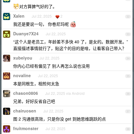
对方算脾气好的了。
Xalen
Jul 22, 2025
2
32
我还是要说一句， 你卷尼玛呢
Duanye7X24
Jul 22, 2025
33
“这个人是老员工，年龄差不多快 40 了，是女的。数据开发。”
直接描述事情就行了，贴这个的目的是啥，让看客自己带入？
xubeiyou
Jul 22, 2025
34
你内心已经有偏见了 别人再怎么说也没用
novaline
Jul 22, 2025
35
本是同根生，相煎何太急
chason0806
Jul 22, 2025 via Android
36
兄弟，好好反省自己吧
chairuosen
Jul 22, 2025
37
图 2 沟通很高效，只是你没 get 到她思维跳跃的点
fruitmonster
Jul 22, 2025
38