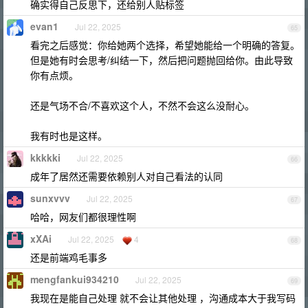
确实得自己反思下，还给别人贴标签
evan1
Jul 22, 2025
65
看完之后感觉：你给她两个选择，希望她能给一个明确的答复。
但是她有时会思考/纠结一下，然后把问题抛回给你。由此导致
你有点烦。
还是气场不合/不喜欢这个人，不然不会这么没耐心。
我有时也是这样。
kkkkki
Jul 22, 2025
66
成年了居然还需要依赖别人对自己看法的认同
sunxvvv
Jul 22, 2025
67
哈哈，网友们都很理性啊
xXAi
Jul 22, 2025
4
68
还是前端鸡毛事多
mengfankui934210
Jul 22, 2025
69
我现在是能自己处理 就不会让其他处理 ，沟通成本大于我写码