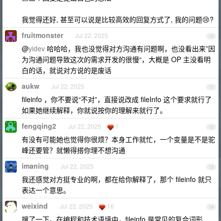
我觉得还好, 甚至可以说是比较高效的回复方式了, 我的问题😢?
fruitmonster
Jul 22, 2025
10
@
yidev
哈哈哈，我也没觉得对方沟通有问题啊，也没看出来”因
为沟通问题导致这次的需求开发的很慢“，大概是 OP 主没看明
白的话，就说对方说的是废话
aukw
Jul 22, 2025
11
fileinfo ，你不要说“不对”，直接说改成 fileInfo 这个要求就行了
如果她继续解释，你就说按你的理解来就行了。
fengqing2
Jul 22, 2025
1
12
有没有可能她也觉得你很烦？本身工作就忙，一个变量是不是驼
峰还要管？就懒得搭你理不想沟通
imaning
Jul 22, 2025
13
我还感觉对方挺专业的啊，都在给你解释了，那个 fileinfo 就只
表达一个意思。
weixind
Jul 22, 2025
16
14
搜了一下。在编程和技术语境中，fileinfo 是常见的复合词形