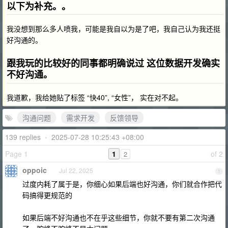
以下为补充。。
我没想到那么多人喷我，可能是我自以为是了吧，我自己认为我还挺
好沟通的。
跟我玩的比较好的同事都明确说过 这位数据开发确实
不好沟通。
我道歉，我给她贴了标签 “快40”, “女性”， 实在对不起。
沟通问题
需求开发
反馈领导
139 replies
•
2025-07-28 10:25:43 +08:00
Page 1
1
of 2
2
oppoic
Jul 22, 2025
1
过度内耗了属于是，你细心如果后端也好沟通，你们就合作把代
码搞得更规范的
如果后端不好沟通也不在乎这些细节，你就不要有第二次沟通