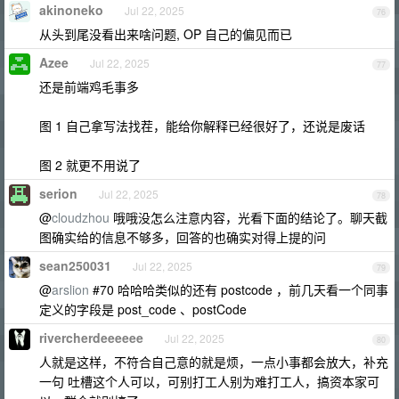
akinoneko
Jul 22, 2025
76
从头到尾没看出来啥问题, OP 自己的偏见而已
Azee
Jul 22, 2025
77
还是前端鸡毛事多
图 1 自己拿写法找茬，能给你解释已经很好了，还说是废话
图 2 就更不用说了
serion
Jul 22, 2025
78
@
cloudzhou
哦哦没怎么注意内容，光看下面的结论了。聊天截
图确实给的信息不够多，回答的也确实对得上提的问
sean250031
Jul 22, 2025
79
@
arslion
#70 哈哈哈类似的还有 postcode ，前几天看一个同事
定义的字段是 post_code 、postCode
rivercherdeeeeee
Jul 22, 2025
80
人就是这样，不符合自己意的就是烦，一点小事都会放大，补充
一句 吐槽这个人可以，可别打工人别为难打工人，搞资本家可