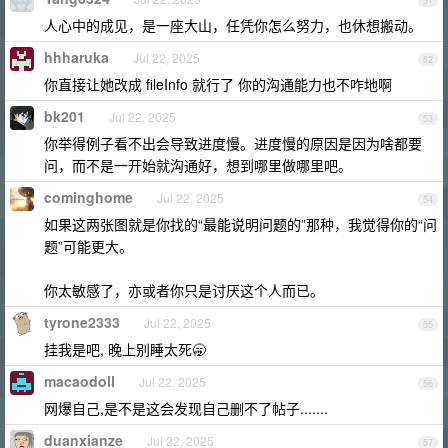
51
人心中的成见，是一座大山，任凭你怎么努力，也休想搬动。
hhharuka
Jul 22, 2025
52
你直接让她改成 fileInfo 就行了 你的沟通能力也不咋地啊
bk201
Jul 22, 2025
53
你举得例子看不出会导致进度慢。进度慢的原因是因为啥都要
问，而不是一开始就沟通好，想到哪里做哪里吧。
cominghome
Jul 22, 2025
54
如果这两张图就是你找的“最能说明问题的”那种，我觉得你的“问
题”可能更大。
你太敏感了，亦或者你只是讨厌这个人而已。
tyrone2333
Jul 22, 2025
55
挂我是吧, 晚上别睡太死🥱
macaodoll
Jul 22, 2025
56
网爆自己,是不是这会发现自己删不了帖子.......
duanxianze
Jul 22, 2025
57