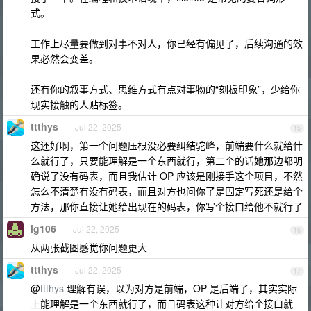
式。
工作上尽量要做到对事不对人，你已经有偏见了，后续沟通的效
果必然会变差。
还有你的叙事方式、思维方式有点对事物的“刻板印象”，少给你
现实接触的人贴标签。
ttthys
Jul 22, 2025
15
这还好啊，第一个问题压根没必要纠结驼峰，前端要什么就给什
么就行了，只要能理解是一个东西就行，第二个的话她那边都明
确说了没有码表，而且我估计 OP 应该是刚接手这个项目，不然
怎么不清楚有没有码表，而且对方也问你了是固定写死还是给个
方法，那你直接让她给出现在的码表，你写个接口给他不就行了
lg106
Jul 22, 2025
16
从两张截图感觉你问题更大
ttthys
Jul 22, 2025
17
@
ttthys
理解有误，以为对方是前端，OP 是后端了，其实实际
上能理解是一个东西就行了，而且码表这种让对方给个接口就