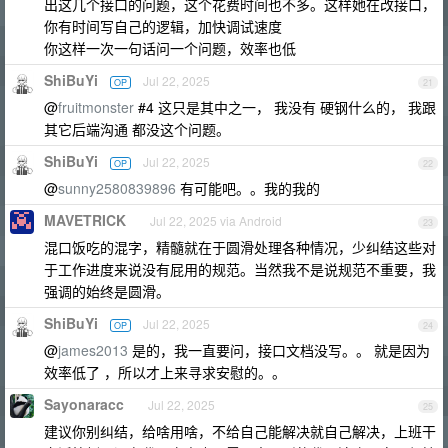
出这几个接口的问题，这个花费时间也不多。这样她在改接口，
你有时间写自己的逻辑，加快调试速度
你这样一次一句话问一个问题，效率也低
ShiBuYi
Jul 22, 2025
OP
21
@
fruitmonster
#4 这只是其中之一， 我没有 硬钢什么的， 我跟
其它后端沟通 都没这个问题。
ShiBuYi
Jul 22, 2025
OP
22
@
sunny2580839896
有可能吧。。我的我的
MAVETRICK
Jul 22, 2025 via Android
23
混口饭吃的混字，精髓就在于圆滑处理各种情况，少纠结这些对
于工作进度来说没有屁用的规范。当然我不是说规范不重要，我
强调的始终是圆滑。
ShiBuYi
Jul 22, 2025
OP
24
@
james2013
是的，我一直要问，接口文档没写。。 就是因为
效率低了 ，所以才上来寻求安慰的。。
Sayonaracc
Jul 22, 2025
25
建议你别纠结，给啥用啥，不给自己能解决就自己解决，上班干