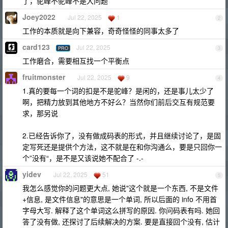
了，驼峰不驼峰不是大问题
Joey2022
Jul 22, 2025
1
2
工作的本质就是向下兼容，奇奇怪怪的同事太多了
card123
Jul 22, 2025
PRO
3
工作磨合，需要相互找一个平衡点
fruitmonster
Jul 22, 2025
9
4
1.真的要每一个词的扣是不是驼峰？是闲的，还是事儿太少了
啊，把精力放到其他地方不好么？当然你们前后交互有规范要
求，那另说
2.已经告诉你了，没有做成码表的形式，并且继续讨论了，是固
定写死还是提供个方法，这不就是在和你沟通么，要是只回你一
个”没有“，是不是又该说她不配合了 -.-
yidev
Jul 22, 2025
51
5
我怎么感觉你的问题更大点, 她说"这个就是一个东西, 不是文件
+信息, 是文件信息"的意思是一个单词, 所以后面的 info 不用首
字母大写. 解释了这个单词这么拼写的原因. 你问码表有吗. 她回
答了没有做, 还探讨了后续解决的方案. 要是直接回个没有, 估计