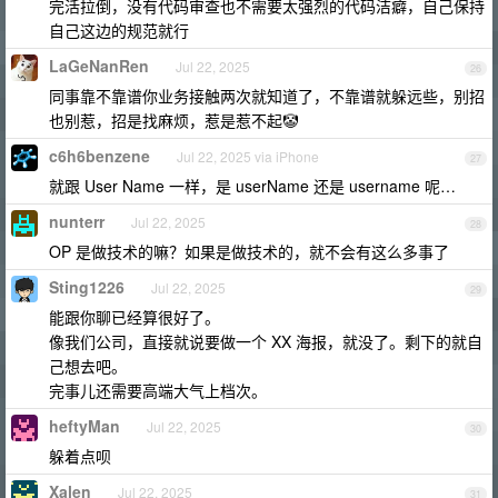
完活拉倒，没有代码审查也不需要太强烈的代码洁癖，自己保持
自己这边的规范就行
LaGeNanRen
Jul 22, 2025
26
同事靠不靠谱你业务接触两次就知道了，不靠谱就躲远些，别招
也别惹，招是找麻烦，惹是惹不起🤡
c6h6benzene
Jul 22, 2025 via iPhone
27
就跟 User Name 一样，是 userName 还是 username 呢…
nunterr
Jul 22, 2025
28
OP 是做技术的嘛？如果是做技术的，就不会有这么多事了
Sting1226
Jul 22, 2025
29
能跟你聊已经算很好了。
像我们公司，直接就说要做一个 XX 海报，就没了。剩下的就自
己想去吧。
完事儿还需要高端大气上档次。
heftyMan
Jul 22, 2025
30
躲着点呗
Xalen
Jul 22, 2025
31