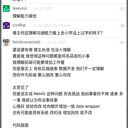
lewurui
Jul 22, 2025
87
理解能力堪忧
ovtfkw
Jul 22, 2025 via iPhone
88
楼主你这理解沟通能力看上去小学没上过学的样子？
beidounanxizi
Jul 22, 2025
89
婆说婆有理 楼主处境 也没人理解
要是我 我觉得这种问题都是鸡毛蒜皮的小事
我理解前端可能要增加工作量
但是事实上 有些后端或者 数据开发 他们不一定理解
而你作为前端 要么她改 要么你改
太常见了
但是说实话 fileinfo 这种问题 你去挑战 我如果看你不爽 或者 多
一事 我就认为你没事找事
心情好 就给你改 给你额外增加一层 data wrapper
也有可能是现有系统 改的话 增加风险 就不改
代码层面