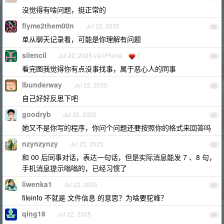
没觉得有啥问题，挺正常的
flyme2them00n
Jul 22, 2025
58
单从聊天记录看，可能是你理解有问题
silencil
Jul 22, 2025 via iPhone
1
59
看完图我觉得你有点没事找事，属于恶心人的同事
lbunderway
Jul 22, 2025
60
自己好好反思下吧
goodryb
Jul 22, 2025
61
她又不是你写的程序，你问个问题还要按照你的格式来回答吗
nzynzynzy
Jul 22, 2025
62
和 00 后同事对话，表达一句话，但是实际消息能发 7 、8 句，
手机消息提示嗡嗡的，已经习惯了
liwenka1
Jul 22, 2025
63
fileinfo 不就是 文件信息 的意思？为啥要驼峰？
qing18
Jul 22, 2025
64