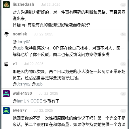
liuzhedash
Jul 22, 2025
93
对方沟通能力挺好的，对一件事有明确的判断和思路，而且愿意
说出来。
怀疑 op 有没有真的遇到过很难沟通的情况？
nomisk
Jul 22, 2025
94
@
Jerry02
@
u2b
我特反感这句，OP 还在给自己找补，对事不对人，图一
解释也给了你不反驳，图二也有反馈询问方案你嫌多嘴
v1
Jul 22, 2025
95
那是因为物以类聚，两个自以为是的小人凑在一起叨咕正常职场
员工。还沾沾自喜觉得要找领导汇报。
@
Jerry02
@
u2b
walle1530
Jul 22, 2025
96
@
IamUNICODE
你币有了
even77
Jul 22, 2025
97
她回复你的不是一次性把原因啥的给你说了吗？第一个完全不是
废话，第二个很明显在和你商量，如果你坚持要她提供一个方法