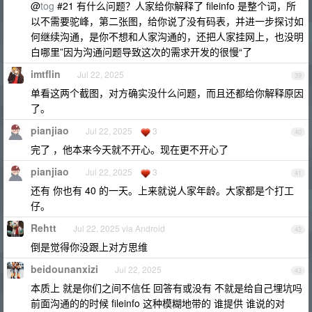
@
tog
#21 有什么问题？人家给你解释了 fileinfo 是整个词，所
以不需要驼峰，第二张图，给你说了没有码表，并进一步探讨如
何继续沟通，是你不想和人家沟通的，还把人家挂网上，也没明
白哪里”因为沟通问题导致这次的需求开发的很慢“了
imtflin
Jul 22, 2025
39
单看这两个截图，对方确实没什么问题，而且还都给你解释原因
了。
pianjiao
Jul 22, 2025
3
40
完了 ，他本来今天就不开心。现在更不开心了
pianjiao
Jul 22, 2025
3
41
还有 你也有 40 的一天。上来就说人家年龄。大家都是个打工
仔。
Rehtt
Jul 22, 2025 via Android
42
倒是觉得你没跟上对方思维
beidounanxizi
Jul 22, 2025
43
本质上 就是你们之间不信任 回答有或没有 不就是给自己埋坑吗
前面沟通的的时候 fileinfo 这种模糊地带的 谁提供 谁说的对