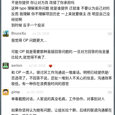
不是你提供 你让对方改 改错了你承担吗
这种 typo 理解差异问题 就是谁提供 迁就谁 不要以为自己对的
反而 我理解 你不理解项目历史 一上来就要做主 改 明显自己没
经验啊
到时候 反手一个投诉
BruceXu
Jul 22, 2025
44
我觉得 OP 问题更大...
可能 OP 就是需要那种直接回答问题的.一旦对方回答的信息量
比较大,就觉得不爽了.
serion
Jul 22, 2025
1
45
和 OP 一类人，很讨厌工作沟通说一堆废话。明明已经提供是/
否选项了，不回答不说，还扯一堆别人不关心的信息，沟通效率
极低，有一种你在浪费我时间的感觉
gimp
Jul 22, 2025
46
单看截图对话，人家说的真没毛病，工作协作，对事别对人
如果你坚持认为她有问题，让组长拉个群，后续的联调沟通都在