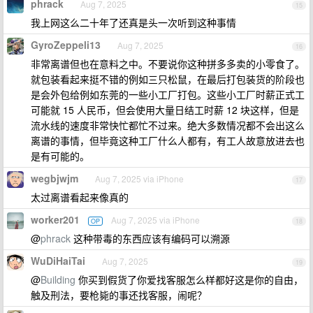
phrack
Aug 7, 2025
15
我上网这么二十年了还真是头一次听到这种事情
GyroZeppeli13
Aug 7, 2025
16
非常离谱但也在意料之中。不要说你这种拼多多卖的小零食了。
就包装看起来挺不错的例如三只松鼠，在最后打包装货的阶段也
是会外包给例如东莞的一些小工厂打包。这些小工厂时薪正式工
可能就 15 人民币，但会使用大量日结工时薪 12 块这样，但是
流水线的速度非常快忙都忙不过来。绝大多数情况都不会出这么
离谱的事情，但毕竟这种工厂什么人都有，有工人故意放进去也
是有可能的。
wegbjwjm
Aug 7, 2025 via iPhone
17
太过离谱看起来像真的
worker201
Aug 7, 2025 via iPhone
OP
18
@
phrack
这种带毒的东西应该有编码可以溯源
WuDiHaiTai
Aug 7, 2025
19
@
Building
你买到假货了你爱找客服怎么样都好这是你的自由，
触及刑法，要枪毙的事还找客服，闹呢？