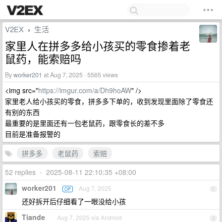
V2EX
生活
›
家里人在拼多多给小孩买的零食掺着老
鼠药，能索赔吗
By
worker201
at Aug 7, 2025 · 5565 views
<img src="
https://imgur.com/a/Dh9hoAW
" />
家里老人给小孩买的零食，拼多多下单的，收到发现里面除了零食还
有别的东西
最重要的是里面还有一包老鼠药，跟零食长的差不多
目前是准备报警的
拼多多
老鼠药
索赔
52 replies
•
2025-08-11 22:10:35 +08:00
worker201
Aug 7, 2025
OP
1
还好拆开后仔细看了一眼没给小孩
Tiande
Aug 7, 2025 via Android
2