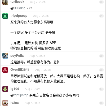
turfbook
Aug 7, 2025
20
@
Building
???
triptipstop
Aug 7, 2025
21
原来真的有人觉得京东高级啊
一个商家 多个平台开店 是基操
京东用户 建议安装 拼多多 APP
物流信息相同的话 可能会收到提醒
scyFelix
Aug 7, 2025
22
这是投毒，希望警察有作为。恐怖
Overfill3641
Aug 7, 2025
23
甲醇检测试剂和老鼠药放一起，大概率是粗心搞一起了，也暴露
的管理混乱，不知道有其他人收到没。
lg106
Aug 7, 2025
24
@
triptipstop
买京东自营店也会和拼多多相同吗
iv2ex
Aug 7, 2025
25