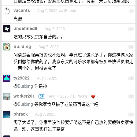
目前是已经报警，警察把东西拿走了，说第二天会给报案回执
vacants
Aug 7, 2025 via iPhone
9
离谱
undefined8
Aug 7, 2025
10
吃的只敢买京东自营的。。
Building
Aug 7, 2025
11
问清楚客服再报警也不迟啊，毕竟过了这么多手，你这样搞人家
反倒想给你放药了，我京东买的可乐水果都有被那些快递员顺走
一两个的，懒得追究了
ty29022
Aug 7, 2025
12
@
Building
你是神
worker201
Aug 7, 2025 via iPhone
7
OP
13
@
Building
等你家食品掺了老鼠药再说这个吧
phrack
Aug 7, 2025
14
离了大谱了，你家里没监控要证明这不是自己放的要栽赃卖家快
递，难，这事实在过于离谱