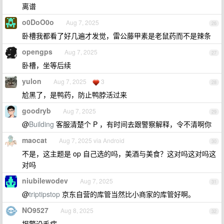
离谱
o0DoO0o
Aug 7, 2025
26
卧槽我都看了好几遍才发觉，雷公藤甲素是老鼠药而不是辣条
opengps
Aug 7, 2025
27
卧槽，坐等后续
yulon
Aug 7, 2025
3
28
尬黑了，是鸭药，防止鸭脖活过来
goodryb
Aug 7, 2025
29
@
Building
客服清楚个 P ，有时间去跟警察解释，令不清啊你
maocat
Aug 7, 2025 via Android
30
不是，这主题是 op 自己选的吗，美酒与美食？这对吗这对吗这
对吗
niubilewodev
Aug 7, 2025
31
@
triptipstop
京东自营的库管当然比小商家的库管好啊。
NO9527
Aug 8, 2025
32
报警没毛病