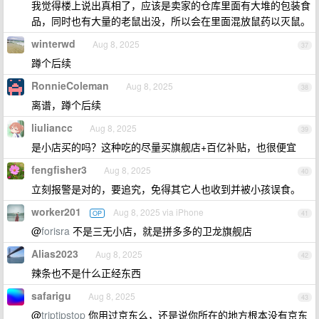
我觉得楼上说出真相了，应该是卖家的仓库里面有大堆的包装食
品，同时也有大量的老鼠出没，所以会在里面混放鼠药以灭鼠。
winterwd
Aug 8, 2025
37
蹲个后续
RonnieColeman
Aug 8, 2025
38
离谱，蹲个后续
liuliancc
Aug 8, 2025
39
是小店买的吗？这种吃的尽量买旗舰店+百亿补贴，也很便宜
fengfisher3
Aug 8, 2025
40
立刻报警是对的，要追究，免得其它人也收到并被小孩误食。
worker201
Aug 8, 2025 via iPhone
OP
41
@
forisra
不是三无小店，就是拼多多的卫龙旗舰店
Alias2023
Aug 8, 2025
42
辣条也不是什么正经东西
safarigu
Aug 8, 2025
43
@
triptipstop
你用过京东么，还是说你所在的地方根本没有京东