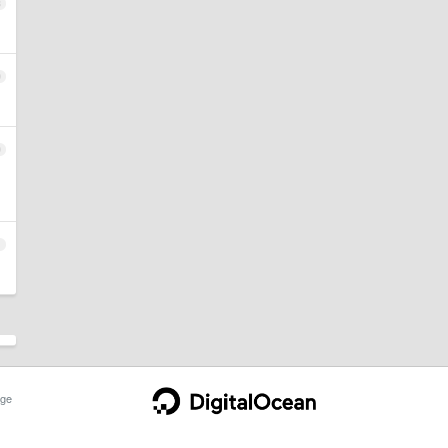
8
9
0
了
1
ge