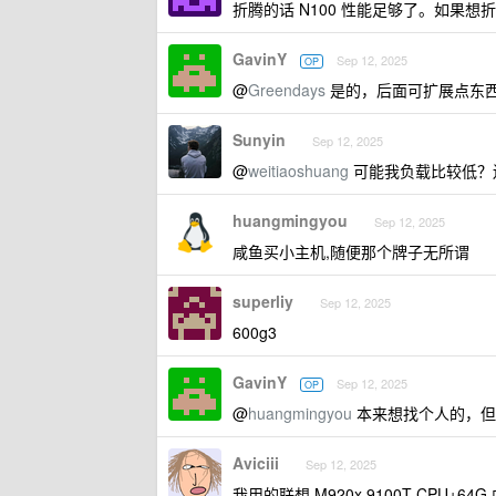
折腾的话 N100 性能足够了。如果想
GavinY
Sep 12, 2025
OP
@
Greendays
是的，后面可扩展点东
Sunyin
Sep 12, 2025
@
weitiaoshuang
可能我负载比较低？还是 
huangmingyou
Sep 12, 2025
咸鱼买小主机,随便那个牌子无所谓
superliy
Sep 12, 2025
600g3
GavinY
Sep 12, 2025
OP
@
huangmingyou
本来想找个人的，但
Aviciii
Sep 12, 2025
我用的联想 M920x 9100T CPU+