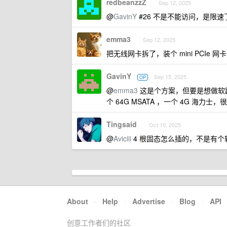
redbeanzzZ
Sep 12, 2025
@
GavinY
#26 不是不能访问，是限速
emma3
Sep 12, 2025
把无线网卡拆了，装个 mini PCIe
GavinY
Sep 15, 2025
OP
@
emma3
这是个方案，但要是想做软路由，
个 64G MSATA ，一个 4G 海力
Tingsaid
Oct 10, 2025
@
Aviciii
4 根固态怎么插的，不是有个转
About
·
Help
·
Advertise
·
Blog
·
API
创意工作者们的社区