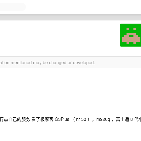
rmation mentioned may be changed or developed.
服务 看了极摩客 G3Plus （ n150 ），m920q ，富士通 8 代