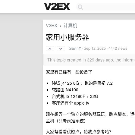
V2EX
计算机
›
家用小服务器
GavinY
·
Sep 12, 2025
· 4442 views
This topic created in 329 days ago, the info
家里有已经有一些设备了
NAS j4125 8G ，跑的是黑裙 7.2
软路由 N4100
台式机 i5-12490F + 32G
客厅还有个 apple tv
现在想弄一个独立的服务器玩玩，跑点脚本，运行点自己的
主机（只考虑准系统）
大家帮看看优缺点，给我点参考哈？