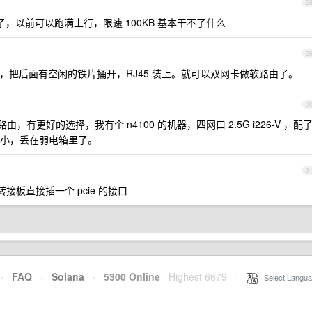
2
了，以前可以跑满上行，限速 100KB 基本干不了什么
2
 网卡，把后面有空闲的铁片捅开，RJ45 装上。就可以双网卡做软路由了。
3
有更好的选择，我有个 n4100 的机器，四网口 2.5G i226-V ，配
士，很小，丢在弱电箱里了。
3
接板直接插一个 pcie 的接口
·
FAQ
·
Solana
·
5300 Online
Highest 6679
·
Select Langua