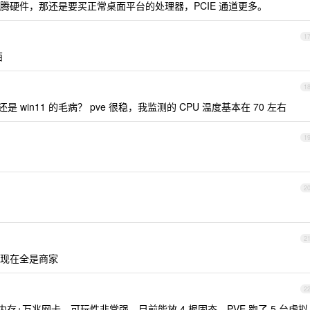
折腾硬件，那还是要买正常桌面平台的处理器，PCIE 通道更多。
1
西
1
win11 的毛病？ pve 很稳，我监测的 CPU 温度基本在 70 左右
1
2
2
现在全是商家
2
64G 内存+万兆网卡，可玩性非常强，目前能放 4 根固态，PVE 跑了 5 台虚拟