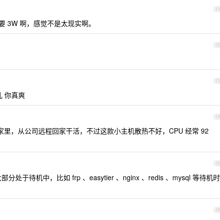
1
 只要 3W 啊，感觉不是太现实啊。
1
淘
1
 你真爽
1
 放家里，从公司远程回家干活，不过这款小主机散热不好，CPU 经常 92
1
部分处于待机中，比如 frp 、easytier 、nginx 、redis 、mysql 等待机时
1