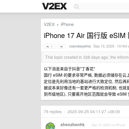
V2EX
iPhone
›
iPhone 17 Air 国行版 eSI
roanokeyehia
·
Sep 13, 2025
· 10164 
1
This topic created in 328 days ago, the info
以下消息来自于抖音"丁香花"
国行 eSIM 的要求非常严格, 数据必须储存在云上
定位是先利用当地的基站进行大致定位, 然后再
据说本来好像还有一套更严格的检测机制, 也就是
到市级地区), 只要离开地区范围就会导致 eSIM
79 replies
•
2025-09-25 04:11:27 +08:00
shenzhenhk
Sep 13, 2025 via iPhone