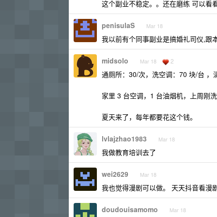
这个副业不稳定。。还在磨练 可以看
penisulaS
Mar 18
我以前有个同事副业是搞婚礼司仪,跟
midsolo
2
Mar 18
通厕所：30/次，洗空调：70 块/台 
家里 3 台空调，1 台油烟机，上周刚
夏天来了，每年都要花这个钱。
lvlajzhao1983
Mar 18
我做教育培训去了
wei2629
Mar 18
我也觉得漫剧可以做。 天天抖音看漫
doudouisamomo
Mar 18