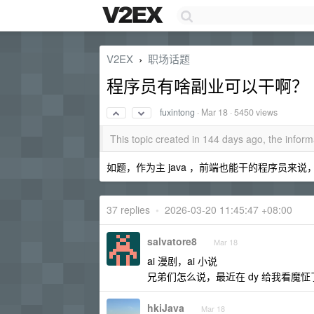
V2EX
职场话题
›
程序员有啥副业可以干啊？
fuxintong
·
Mar 18
· 5450 views
This topic created in 144 days ago, the info
如题，作为主 java ，前端也能干的程序员
37 replies
•
2026-03-20 11:45:47 +08:00
salvatore8
Mar 18
ai 漫剧，ai 小说
兄弟们怎么说，最近在 dy 给我看魔怔
hkiJava
Mar 18