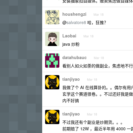
女装抽象拍自媒体。贩卖焦虑做自媒体
houshengzi
Mar 18
@
salvatore8
哈，狂推？
Laobai
Mar 18
java 炒粉
datahubauc
Mar 18
看别人如火如荼的做副业，焦虑地不行
tianjiyao
Mar 18
我做了个 AI 在线算卦的。。偶尔有
玄学这个赛道很卷。。不过还好我是做
内不好搞
tianjiyao
Mar 18
不过我还有个副业是炒期货。。。
前期赔了 12W ，最近半年用 4000 