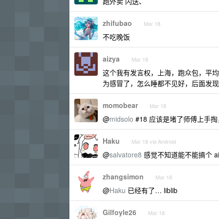
跑外卖 闪送、
zhifubao
Mar 18
不吃晚饭
aizya
Mar 18
这个我有发言权，上海，跑众包，平均 
为感冒了，怎么睡都不见好，后面发现
momobear
Mar 18
@
midsolo
#18 应该是堵了师傅上手
Haku
Mar 18 via Android
@
salvatore8
感觉不知道能不能搞个 a
zhangsimon
Mar 18
@
Haku
已经有了… liblib
Gilfoyle26
Mar 18