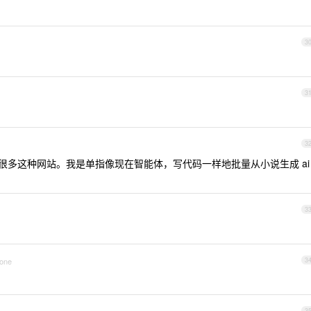
3
3
3
很多这种网站。我是单指像现在智能体，写代码一样地批量从小说生成 ai
3
hone
3
3