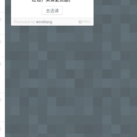
去选课
3
Promoted by
windliang
PRO
4
5
6
7