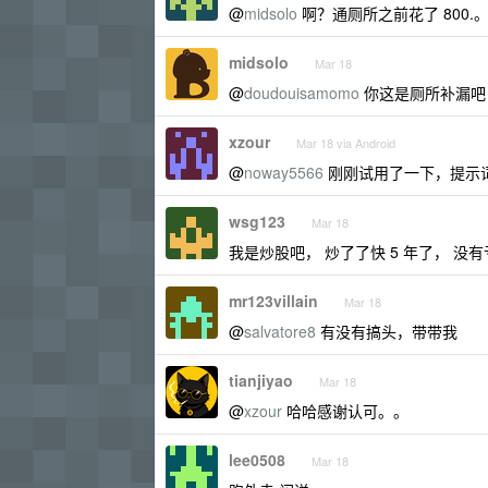
@
midsolo
啊？通厕所之前花了 800
midsolo
Mar 18
@
doudouisamomo
你这是厕所补漏吧，
xzour
Mar 18 via Android
@
noway5566
刚刚试用了一下，提示
wsg123
Mar 18
我是炒股吧， 炒了了快 5 年了， 没
mr123villain
Mar 18
@
salvatore8
有没有搞头，带带我
tianjiyao
Mar 18
@
xzour
哈哈感谢认可。。
lee0508
Mar 18