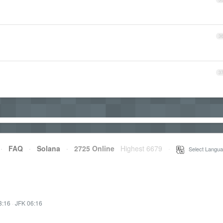
3
3
·
FAQ
·
Solana
·
2725 Online
Highest 6679
·
Select Langua
3:16
·
JFK 06:16