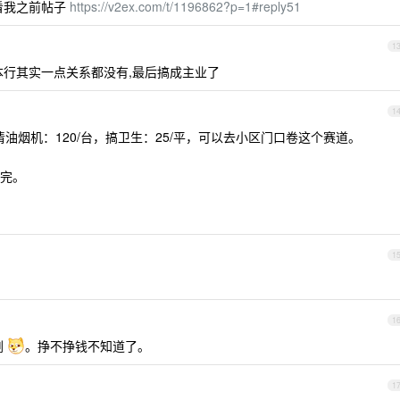
看我之前帖子
https://v2ex.com/t/1196862?p=1#reply51
1
本行其实一点关系都没有,最后搞成主业了
1
，清油烟机：120/台，搞卫生：25/平，可以去小区门口卷这个赛道。
洗完。
1
1
剧
。挣不挣钱不知道了。
1