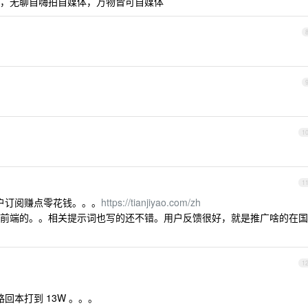
，无聊自嗨拍自媒体，万物皆可自媒体
1
1
用户订阅赚点零花钱。。。
https://tianjiyao.com/zh
前端的。。相关提示词也写的还不错。用户反馈很好，就是推广啥的在国
1
一路回本打到 13W 。。。