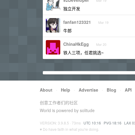
92Developer
Mar 19
独立开发
fanfan123321
Mar 19
牛郎
ChinaHkEgg
Mar 20
铁人三项，任君挑选~
About
·
Help
·
Advertise
·
Blog
·
API
创意工作者们的社区
World is powered by solitude
VERSION: 3.9.8.5 · 73ms ·
UTC 10:16
·
PVG 18:16
·
LAX 0
♥ Do have faith in what you're doing.