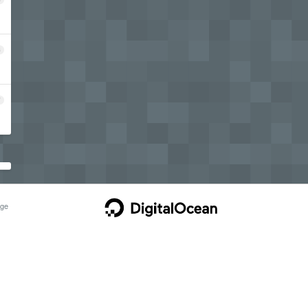
6
7
ge