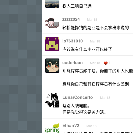
铁人三项自己选
zzzzz024
Mar 18
轻松能挣钱的副业是不会拿出来说的
lp7631010
Mar 18
应该说有什么主业可以转了
coderluan
1
Mar 18
别想程序员能干啥，你能干的别人也能
想想你自己和其它程序员有什么差别，
LunarConcerto
Mar 18
帮别人装电脑。
但是我觉得这是苦力活。
EthanV2
Mar 18