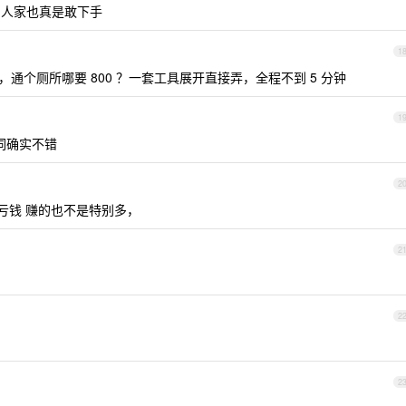
.。人家也真是敢下手
1
通个厕所哪要 800 ？一套工具展开直接弄，全程不到 5 分钟
1
词确实不错
2
有亏钱 赚的也不是特别多，
2
2
2