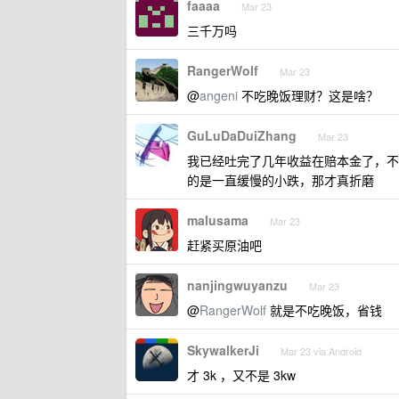
faaaa
Mar 23
三千万吗
RangerWolf
Mar 23
@
angeni
不吃晚饭理财？这是啥？
GuLuDaDuiZhang
Mar 23
我已经吐完了几年收益在赔本金了，不
的是一直缓慢的小跌，那才真折磨
malusama
Mar 23
赶紧买原油吧
nanjingwuyanzu
Mar 23
@
RangerWolf
就是不吃晚饭，省钱
SkywalkerJi
Mar 23 via Android
才 3k ，又不是 3kw