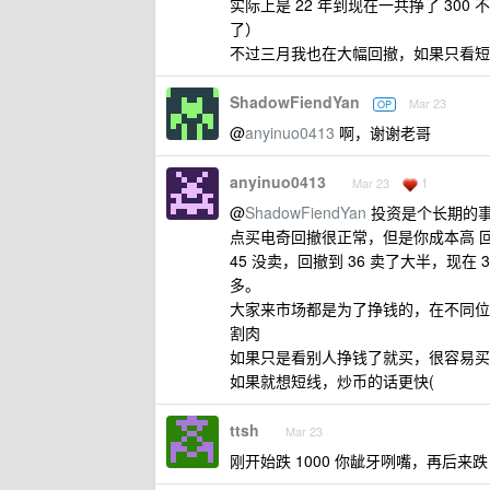
实际上是 22 年到现在一共挣了 300
了）
不过三月我也在大幅回撤，如果只看短期
ShadowFiendYan
Mar 23
OP
@
anyinuo0413
啊，谢谢老哥
anyinuo0413
1
Mar 23
@
ShadowFiendYan
投资是个长期的事,
点买电奇回撤很正常，但是你成本高 回撤 
45 没卖，回撤到 36 卖了大半，现在
多。
大家来市场都是为了挣钱的，在不同位
割肉
如果只是看别人挣钱了就买，很容易买
如果就想短线，炒币的话更快(
ttsh
Mar 23
刚开始跌 1000 你龇牙咧嘴，再后来跌