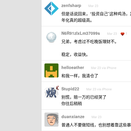
zenfsharp
Mar 23
但是话说回来，“投资自己”这种鸡汤
年化真的超级高。
N6R91zIxLm37099s
1
Mar 23
兄弟，考虑过不吃晚饭理财不。
稳定，收益快。
helloeather
Mar 23 via iPhone
和我一样，我清仓了
Stupid22
Mar 23 via iPhone
别慌，赔一万的已经哭了
你往后稍稍
duanxianze
Mar 23
普通人不要做短线，也别想着靠这些暴