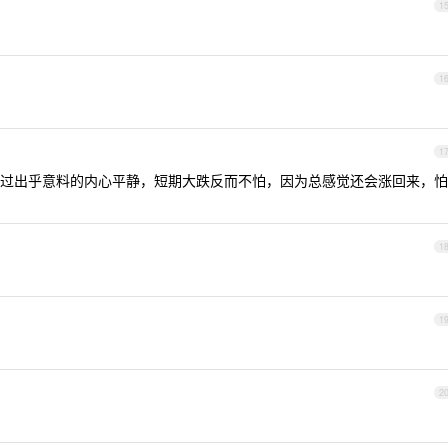
1
1
1
过出乎意料的内心平静，短期大跌反而不怕，因为总感觉还会涨回来，怕
1
1
2