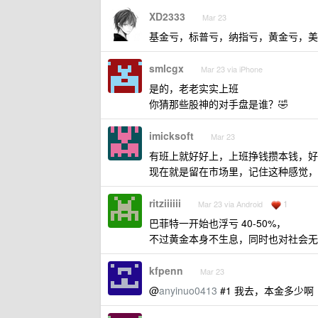
XD2333
Mar 23
基金亏，标普亏，纳指亏，黄金亏，美
smlcgx
Mar 23 via iPhone
是的，老老实实上班
你猜那些股神的对手盘是谁？🤣
imicksoft
Mar 23
有班上就好好上，上班挣钱攒本钱，好
现在就是留在市场里，记住这种感觉，
ritziiiiii
1
Mar 23 via Android
巴菲特一开始也浮亏 40-50%，
不过黄金本身不生息，同时也对社会无
kfpenn
Mar 23
@
anyinuo0413
#1 我去，本金多少啊