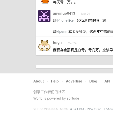
每天亏一万。。
anyinuo0413
Mar 24
@
iPhoneilike
（这么明显的嘛（逃
@
kfpenn
本金没多少，这两年带着融
huyu
Mar 24
我积存金那真是血亏，亏几万，应该早
About
·
Help
·
Advertise
·
Blog
·
API
创意工作者们的社区
World is powered by solitude
VERSION: 3.9.8.5 · 58ms ·
UTC 11:41
·
PVG 19:41
·
LAX 0