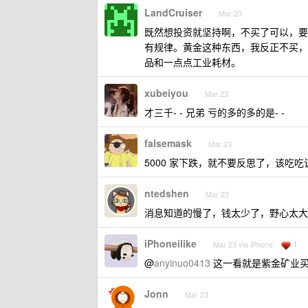
LandCruiser
Mar 23
既然想投资就坚持啊，不买了可以，要
有规律。黄金这种东西，我反正不买，
品和一点点工业耗材。
xubeiyou
Mar 23
才三千- - 兄弟 亏的多的多的是- -
falsemask
Mar 23
5000 家下跌，就不要反思了，该吃吃
ntedshen
Mar 23
消息知道的慢了，钱太少了，野心太大
iPhoneilike
1
Mar 23 via iPhone
@
anyinuo0413
这一看就是紫金矿业
Jonn
Mar 23