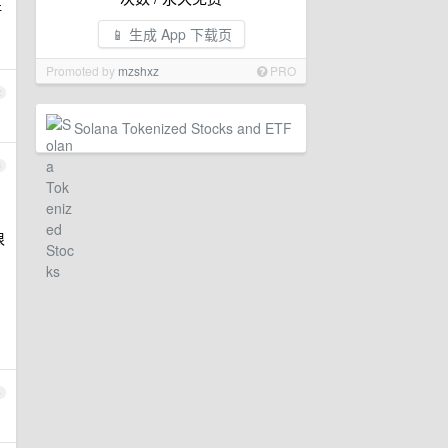
班
📱 生成 App 下载页
Promoted by
mzshxz
PRO
2
Solana Tokenized Stocks and ETF
3
很
4