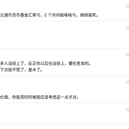
1
元港币货币基金汇率亏，2 个月内碰啥啥亏，继续装死。
1
1
多人没班上了，反正你以后也没班上，要吃老本的。
下次就不慌了，是木了。
1
价值，你投资的时候就应该考虑这一点才对。
1