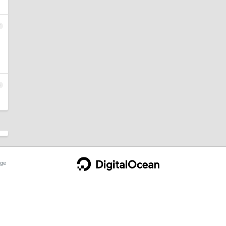
7
8
ge