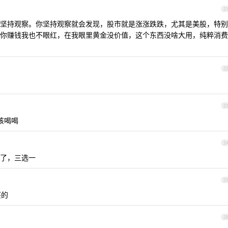
2
坚持观察。你坚持观察就会发现，股市就是涨涨跌跌，尤其是美股，特别
你赚钱我也不眼红，在我眼里黄金没价值，这个东西没啥大用，纯粹消费
2
2
该喝喝
2
了，三选一
2
买的
2