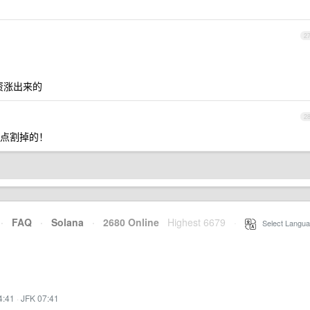
2
资涨出来的
2
点割掉的！
·
FAQ
·
Solana
·
2680 Online
Highest 6679
·
Select Langua
4:41
·
JFK 07:41