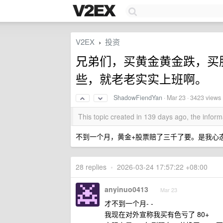
V2EX
投资
›
兄弟们，买黄金黄金跌，买
些，就老老实实上班啊。
ShadowFiendYan
·
Mar 23
· 3423 views
This topic created in 139 days ago, the info
不到一个月，黄金+股票赔了三千了要。是我心
28 replies
•
2026-03-24 17:57:22 +08:00
anyinuo0413
Mar 23
才不到一个月- -
我现在对外宣称我买有色亏了 80+