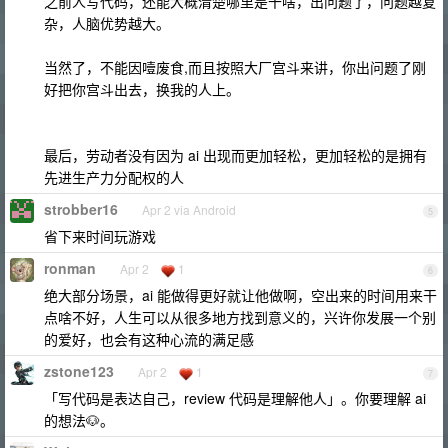
之前人写代码，还能大概清楚哪里是干啥，出问题了，问题越复
杂，人脑优势越大。
当然了，不能因噎废食,而且按照大厂宫斗来讲，你出问题了刚
好把你宫斗出去，换我的人上。
最后，劳动者没有因为 ai 出现而更加轻松，更加轻松的是拥有
先进生产力分配权的人
strobber16
Apr 2 via Android
5
省下来时间玩游戏
ronman
Apr 2
1
6
绝大部分场景，ai 能做得更好就让他做啊，空出来的时间用来干
点啥不好，人生可以从很多地方找到意义的，兴许你发展一个别
的爱好，也会有这种心流的满足感
zstone123
Apr 2
1
7
「写代码是表达自己，review 代码是理解他人」。你要理解 ai
的想法🐶。