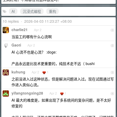
AI
沉浸式编程
重构
10 replies
•
2026-04-03 11:23:27 +08:00
charlie21
Apr 2
1
当监工的哪有什么心流啊
Gaoti
Apr 2
2
AI 心流不也是心流？ :doge:
产品永远是比技术更重要的，纯技术走不远（ bushi
kuhung
Apr 2
1
3
之前没进入过这种状态，但是解决问题进入过。现在试图通过写
作进入类似心流。
yifangtongxing28
Apr 2
1
4
AI 最大的难度是，如果出现了多系统间的复杂问题，是不太好
修复的