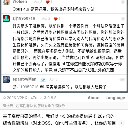
Wolsen
Apr 2
1
8
Opus 4.6 是真好用，我省出好多时间来看 v 站
zjj19950716
Apr 2
1
9
其实是少了进步感，以前遇到一个场景你有一个想法然后敲出了
一段代码，之后再遇到这种场景或者类似的场景，你的想法你的
代码都会随着自己编码和看以及学习别人的代码和别人的思路发
生变化和进步，久而久之就有正反馈和习得感，这种变强的感觉
是很好的。 而现在更多是卖力测试，不断地给出提示词，然后
对比预期，再给出提示词， 当然你也可以看 AI 写的代码，但估
计自己不会再写了，慢慢地 ai 在你这所能发挥的功力就等于你
之前的编程能力，毕竟 ai 永远写不出自己认知之外的东西
sparrowMan
Apr 3
OP
10
@
zjj19950716
#9 确实是这样的 ，以后都是大趋势了
© 2026 V2EX · 47ms · 3.9.8.5
About
·
Language
缤纷云 - 超高性能🚀 的智能对象存储服务
基于高度自研的架构，我们以 1/3 的成本提供最多 20+ 倍的
›
综合性能增益（对比OSS、Qiniu等主流服务），让你的项目