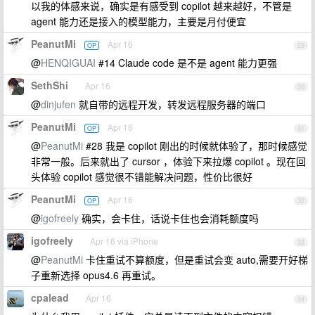
以我的体感来说，确实是有感受到 copilot 越来越好，不管是
agent 能力还是接入的模型能力，主要是月付便宜
PeanutMi
Apr 16
OP
29
@
HENQIGUAI
#14 Claude code 是不是 agent 能力更强
SethShi
Apr 16
30
@
dinjufen
就自带的远程开发，转发远程服务器的端口
PeanutMi
Apr 16
OP
31
@
PeanutMi
#28 我是 copilot 刚出的时候就体验了，那时候感觉
非常一般。后来就出了 cursor ，体验下来拉爆 copilot 。现在回
头体验 copilot 感觉很不错能解决问题，性价比很好
PeanutMi
Apr 16
OP
32
@
igofreely
确实，会卡住，话说卡住也会消耗额度吗
igofreely
Apr 16 via iPhone
33
@
PeanutMi
卡住重试不算额度，但是重试会变 auto,需要开好梯
子重新选择 opus4.6 再重试。
cpalead
Apr 16
34