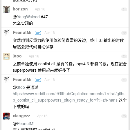
horizon
Apr 16
51
@
YangWaleed
#47
怎么实现的
PeanutMi
Apr 16
OP
52
突然想到反重力的使用体验简直雷的没边，终止 ai 输出的时候
居然会把代码自动保存
3too
Apr 16
53
之前单独使用 copilot cli 是真的蠢，ops4.6 都蠢的很，现在配合
superpowers 使用起来就好多了
PeanutMi
Apr 16
OP
54
@
3too
是通过
https://www.reddit.com/r/GithubCopilot/comments/1rrlraf/githu
b_copilot_cli_superpowers_plugin_ready_for/?tl=zh-hans
这个
下载的吗
xiaogezz
Apr 16
55
@
PeanutMi
官方就有适配 copilot cli