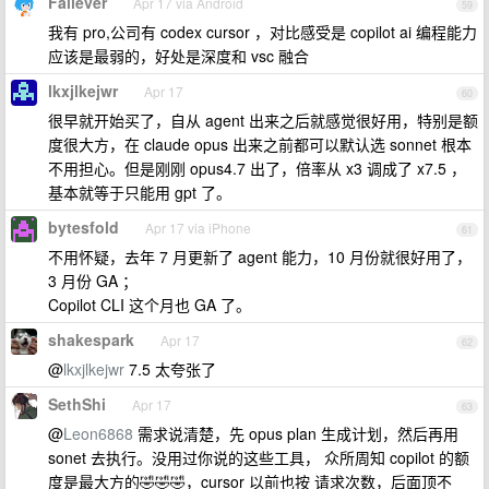
Fallever
Apr 17 via Android
59
我有 pro,公司有 codex cursor ，对比感受是 copilot ai 编程能力
应该是最弱的，好处是深度和 vsc 融合
lkxjlkejwr
Apr 17
60
很早就开始买了，自从 agent 出来之后就感觉很好用，特别是额
度很大方，在 claude opus 出来之前都可以默认选 sonnet 根本
不用担心。但是刚刚 opus4.7 出了，倍率从 x3 调成了 x7.5 ，
基本就等于只能用 gpt 了。
bytesfold
Apr 17 via iPhone
61
不用怀疑，去年 7 月更新了 agent 能力，10 月份就很好用了，
3 月份 GA ；
Copilot CLI 这个月也 GA 了。
shakespark
Apr 17
62
@
lkxjlkejwr
7.5 太夸张了
SethShi
Apr 17
63
@
Leon6868
需求说清楚，先 opus plan 生成计划，然后再用
sonet 去执行。没用过你说的这些工具， 众所周知 copilot 的额
度是最大方的🤣🤣🤣，cursor 以前也按 请求次数，后面顶不