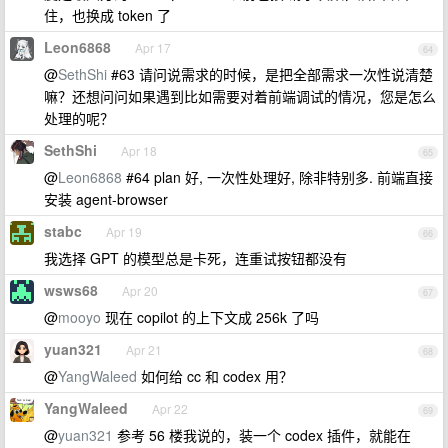
住，也换成 token 了
Leon6868
Apr 17
64
@
SethShi
#63 请问说需求的时候，是把全部需求一次性说清楚
嘛？还想问问如果遇到比如需要对着前端调试的情况，您是怎么
处理的呢？
SethShi
Apr 18
65
@
Leon6868
#64 plan 好, 一次性处理好, 除非特别多. 前端直接
安装 agent-browser
stabc
Apr 19
66
我选择 GPT 的模型总是卡死，连重试按钮都没有
wsws68
Apr 20
67
@
mooyo
现在 copilot 的上下文成 256k 了吗
yuan321
Apr 21
68
@
YangWaleed
如何给 cc 和 codex 用？
YangWaleed
Apr 22
69
@
yuan321
参考 56 楼我说的，装一个 codex 插件，就能在