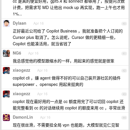
cc 是真的便宜好用，gpt5.4 和 sonnect 都够用了，按提问次数
计费，把需求写 MD 让他出 mock up 再实现，跑一上午也才用
1%...
Dylaan
Apr 16
40
正好最近公司给了 Copilot Business ，我就准备把个人订阅的
Cursor plus 取消了。怎么说呢，Cursor 做的更精细一些，
Copilot 也能凑活用，就当省钱了
NG6
Apr 16
41
我总感觉他的模型跟缩水的一样，用起来的感觉就是很笨
xiaogezz
Apr 16
42
copilot cli ，嫌 agent 做得不好的可以自己装开源社区的插件
superpower 、openspec 用起来挺爽的
xiaogezz
Apr 16
43
copilot 现在最好用的一点是 cc 额度用完了可以切回 copilot 还
能完整看到 cc 的对话继续用 copilot 的额度来用 cc ，非常丝滑
DamonLin
Apr 16
44
现在很丝滑，不需要挂全局 vpn 也能跑，大模型就见仁见智