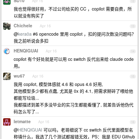
SD10
Apr 16
12
我也觉得很好用，不过公司给买的 CC ，copilot 需要自费，所
以就没有购买了
Chichele
Apr 16
13
@
kera0a
#6 opencode 里用 copilot ，扣的提问次数没问题吗？
我之前听说会多扣
HENQIGUAI
Apr 16
14
copilot 有个好处就是可以用 cc switch 反代出来给 claude code
用。
wu67
Apr 16
15
我用 copilot, 模型体感就 4.6 和 opus 4.6 好用,
其他模型多少都有点蠢, 尤其是 0x 的 4.1, 把需求掰碎了喂给他
都能写垃圾...
我都描述到差不多没毕业的实习生都能看懂了, 就差告诉他伪代
码怎么写了...
letmatte
Apr 16
16
@
HENQIGUAI
可以吗，老哥细说下 cc switch 反代里面模型名
称填什么，我选了几个测试都报错无效，PS：我是 EDU Github