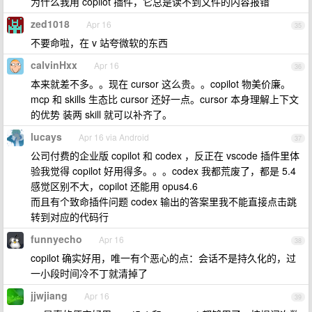
为什么我用 copilot 插件，它总是读不到文件的内容报错
zed1018
Apr 16
35
不要命啦，在 v 站夸微软的东西
calvinHxx
Apr 16
36
本来就差不多。。现在 cursor 这么贵。。copilot 物美价廉。
mcp 和 skills 生态比 cursor 还好一点。cursor 本身理解上下文
的优势 装两 skill 就可以补齐了。
lucays
Apr 16 via Android
37
公司付费的企业版 copilot 和 codex ，反正在 vscode 插件里体
验我觉得 copilot 好用得多。。。codex 我都荒废了，都是 5.4
感觉区别不大，copilot 还能用 opus4.6
而且有个致命插件问题 codex 输出的答案里我不能直接点击跳
转到对应的代码行
funnyecho
Apr 16
38
copilot 确实好用，唯一有个恶心的点：会话不是持久化的，过
一小段时间冷不丁就清掉了
jjwjiang
Apr 16
39