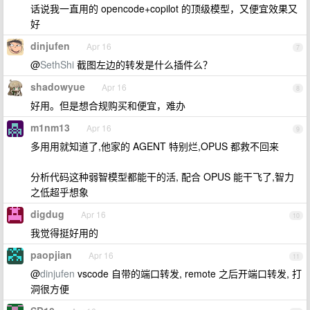
话说我一直用的 opencode+copilot 的顶级模型，又便宜效果又
好
dinjufen
Apr 16
7
@
SethShi
截图左边的转发是什么插件么？
shadowyue
Apr 16
8
好用。但是想合规购买和便宜，难办
m1nm13
Apr 16
9
多用用就知道了,他家的 AGENT 特别烂,OPUS 都救不回来
分析代码这种弱智模型都能干的活, 配合 OPUS 能干飞了,智力
之低超乎想象
digdug
Apr 16
10
我觉得挺好用的
paopjian
Apr 16
11
@
dinjufen
vscode 自带的端口转发, remote 之后开端口转发, 打
洞很方便