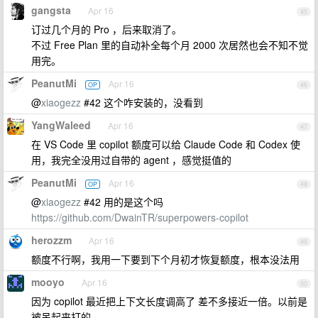
gangsta
Apr 16
45
订过几个月的 Pro ，后来取消了。
不过 Free Plan 里的自动补全每个月 2000 次居然也会不知不觉
用完。
PeanutMi
Apr 16
OP
46
@
xiaogezz
#42 这个咋安装的，没看到
YangWaleed
Apr 16
47
在 VS Code 里 copilot 额度可以给 Claude Code 和 Codex 使
用，我完全没用过自带的 agent ，感觉挺值的
PeanutMi
Apr 16
OP
48
@
xiaogezz
#42 用的是这个吗
https://github.com/DwainTR/superpowers-copilot
herozzm
Apr 16
49
额度不行啊，我用一下要到下个月初才恢复额度，根本没法用
mooyo
Apr 16
50
因为 copilot 最近把上下文长度调高了 差不多接近一倍。以前是
被吊起来打的