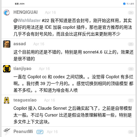
HENQIGUAI
Apr 16
24
@
WishMaster
#22 我不知道是否会封号，刚开始这样用，其实
更好的用法还是 IDE 加装 copilot 插件，那也是官方推荐的用法
几乎不会有封号风险，而且会比这样反代出来更耐用不少
assad
Apr 16
25
这个目前用的还是不错的，特别是用 sonnet4.6 以上的，效果还
是很不错的
tianjiyao
Apr 16
26
一直在 Copilot cc 和 codex 之间切换。。没觉得 Copilot 有多烂
啊。。我付费 39 刀一个月的。。感觉切换到相同的顶级模型 都
差不多哎。。不知道为啥会有人喷
teaguexiao
Apr 16
27
Copilot 接入 Claude Sonnet 之后确实起飞了，之前是自带模型
太一般。不过与 Cursor 比还是假设场景理解稍差一些，特别是
多文件上下文这块。
PeanutMi
Apr 16
OP
28