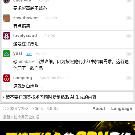
29
要求越高越不诚心
zhwithsweet
Apr 20
30
有点搞笑
lovelyxiaod
Apr 20
31
这是在许愿吧
yusf
Apr 20
OP
32
@
netabare
当然详细，因为按照他们小红书招聘需求，这就是
他们下一款产品
sampeng
Apr 20 via iPhone
33
这就是白嫖啊…
• 请不要在回答技术问题时复制粘贴 AI 生成的内容
© 2026 V2EX · 70ms · 3.9.8.5
About
·
Language
重新掌控应用安全加速