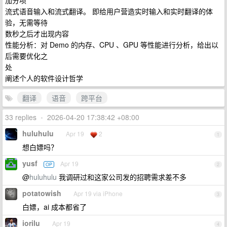
加分项
流式语音输入和流式翻译。 即给用户营造实时输入和实时翻译的体
验，无需等待
数秒之后才出现内容
性能分析：对 Demo 的内存、CPU 、GPU 等性能进行分析，给出以
后需要优化之
处
阐述个人的软件设计哲学
翻译
语音
跨平台
33 replies
•
2026-04-20 17:38:42 +08:00
huluhulu
Apr 19
2
1
想白嫖吗？
yusf
Apr 19
OP
2
@
huluhulu
我调研过和这家公司发的招聘需求差不多
potatowish
Apr 19 via iPhone
3
白嫖，ai 成本都省了
iorilu
Apr 19
4