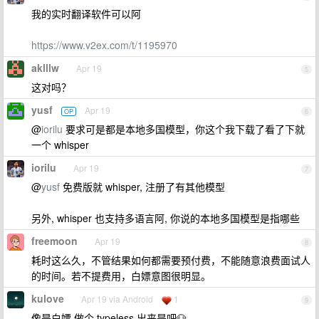
我的实时翻译软件可以阿
https://www.v2ex.com/t/1195970
aklllw
Apr 19
5
这对吗？
yusf
Apr 19
OP
6
@
iorilu
要求可是都是本地多国模型，你这个我下载了看了下就
一个 whisper
iorilu
Apr 19
7
@
yusf
免费版就 whisper, 注册了有其他模型
另外, whisper 也支持多语言阿, 你说的本地多国模型是指哪些
freemoon
Apr 19
8
耗时这么久，不管结果如何都需要预付费，不能随意浪费面试人
的时间。若不提费用，白嫖意图很明显。
kulove
Apr 19 via Android
1
9
像是白嫖 做个 typeless 出来是吧🐶