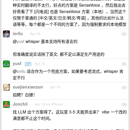
种实时翻译的不太行，好点的方案是 SenseVoice ，然后我出去
好奇看了下 [闪电说] 也是 SenseVoice 方案（本地），当然这个
仅限于普通的 [中文/英文/日文/韩文/粤语] ，其他的比如什么法
语等等，每个都是一个不同的方案了，因为强制要求的本地模型
iorilu
Apr 19
21
@
yusf
whisper 基本支持所有语言的
但准确度说实话除了英文, 都不足以满足生产用途的
yusf
Apr 19
OP
22
@
iorilu
适合作为一个兜底方案，如果要考虑流式，whisper 肯
定不行
xuejianxianzun
Apr 19
23
招聘？白嫖！
Jonchil
Apr 19 via iPhone
24
找 LLM 出个方案得了。这玩意 3-5 天能弄出来？ vibe 一个改的
满意都不止这个时间。