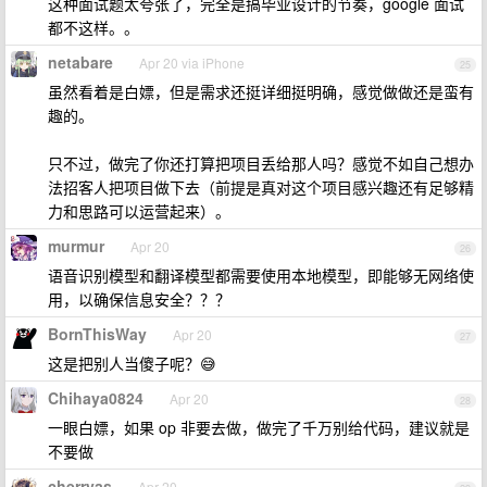
这种面试题太夸张了，完全是搞毕业设计的节奏，google 面试
都不这样。。
netabare
Apr 20 via iPhone
25
虽然看着是白嫖，但是需求还挺详细挺明确，感觉做做还是蛮有
趣的。
只不过，做完了你还打算把项目丢给那人吗？感觉不如自己想办
法招客人把项目做下去（前提是真对这个项目感兴趣还有足够精
力和思路可以运营起来）。
murmur
Apr 20
26
语音识别模型和翻译模型都需要使用本地模型，即能够无网络使
用，以确保信息安全？？？
BornThisWay
Apr 20
27
这是把别人当傻子呢？😅
Chihaya0824
Apr 20
28
一眼白嫖，如果 op 非要去做，做完了千万别给代码，建议就是
不要做
cherryas
Apr 20