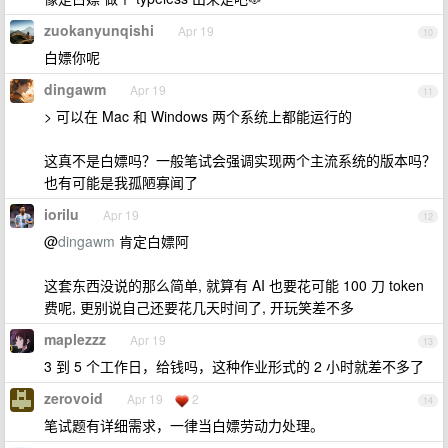
zuokanyunqishi
Apr 19
10
白嫖你呢
dingawm
Apr 19
11
> 可以在 Mac 和 Windows 两个系统上都能运行的
这真不是白嫖吗？一般笔试会强调实现两个主流系统的版本吗？
也有可能是我孤陋寡闻了
iorilu
Apr 19
12
@
dingawm
肯定白嫖阿
这套东西没说的那么简单, 就算有 AI 也要花可能 100 刀 token
费呢, 更别说自己还要花几天时间了, 开玩笑差不多
maplezzz
Apr 19
13
3 到 5 个工作日，给钱吗，这种作业形式的 2 小时就差不多了
zerovoid
Apr 19
2
14
笔试题有详细需求，一律当白嫖劳动力处理。