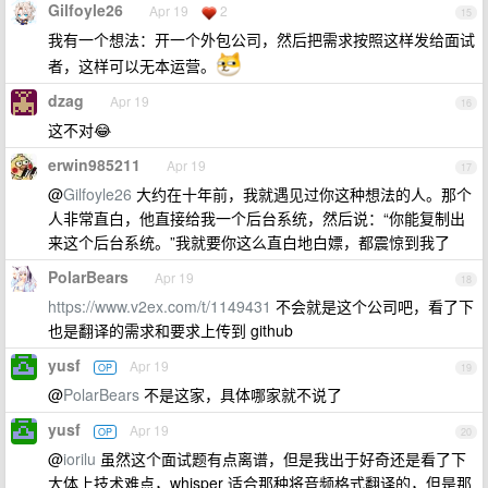
Gilfoyle26
Apr 19
2
15
我有一个想法：开一个外包公司，然后把需求按照这样发给面试
者，这样可以无本运营。
dzag
Apr 19
16
这不对😂
erwin985211
Apr 19
17
@
Gilfoyle26
大约在十年前，我就遇见过你这种想法的人。那个
人非常直白，他直接给我一个后台系统，然后说：“你能复制出
来这个后台系统。”我就要你这么直白地白嫖，都震惊到我了
PolarBears
Apr 19
18
https://www.v2ex.com/t/1149431
不会就是这个公司吧，看了下
也是翻译的需求和要求上传到 github
yusf
Apr 19
OP
19
@
PolarBears
不是这家，具体哪家就不说了
yusf
Apr 19
OP
20
@
iorilu
虽然这个面试题有点离谱，但是我出于好奇还是看了下
大体上技术难点，whisper 适合那种将音频格式翻译的，但是那