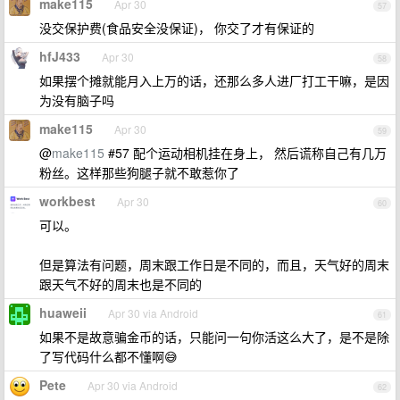
make115
Apr 30
57
没交保护费(食品安全没保证)， 你交了才有保证的
hfJ433
Apr 30
58
如果摆个摊就能月入上万的话，还那么多人进厂打工干嘛，是因
为没有脑子吗
make115
Apr 30
59
@
make115
#57 配个运动相机挂在身上， 然后谎称自己有几万
粉丝。这样那些狗腿子就不敢惹你了
workbest
Apr 30
60
可以。
但是算法有问题，周末跟工作日是不同的，而且，天气好的周末
跟天气不好的周末也是不同的
huaweii
Apr 30 via Android
61
如果不是故意骗金币的话，只能问一句你活这么大了，是不是除
了写代码什么都不懂啊😅
Pete
Apr 30 via Android
62