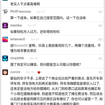
老实人干点事真难啊
PhilFreecess
Apr 30
93
算一下成本，如果在自己接受范围内，试一下也没啥
mamba
Apr 30
94
如果轻松月入过万，还轮得到你吗
letwewell
Apr 30
95
@
MaxwellX
是啊，抖音上我就看到好几个，再赚个流量钱，不
懂为啥非要去景区
tina2998
Apr 30
96
摆了肯定可以赚钱，但问题是怎么可能让你摆呢？
corcre
Apr 30
1
97
能钻的空子不多, 上周去了个商业化比较严重的景点, 首先开车到
停车场, 停车场有大妈再买鱼饲料, 停车场隔壁就是景区入口了,
这肯定是没地方给你摆摊的, 从大门到检票口这段距离也确实有
个小哥在摆摊卖咖啡, 但是我不知道他交了摊位费没有, 然后进去
以后就全都是肉眼可见的景区自有摊位了, 你也可以留意一下, 如
果门口没有停车场的景区大概率是小摊贩拉满的