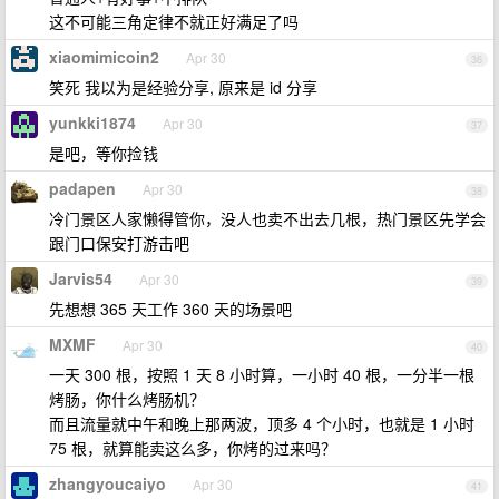
这不可能三角定律不就正好满足了吗
xiaomimicoin2
Apr 30
36
笑死 我以为是经验分享, 原来是 id 分享
yunkki1874
Apr 30
37
是吧，等你捡钱
padapen
Apr 30
38
冷门景区人家懒得管你，没人也卖不出去几根，热门景区先学会
跟门口保安打游击吧
Jarvis54
Apr 30
39
先想想 365 天工作 360 天的场景吧
MXMF
Apr 30
40
一天 300 根，按照 1 天 8 小时算，一小时 40 根，一分半一根
烤肠，你什么烤肠机？
而且流量就中午和晚上那两波，顶多 4 个小时，也就是 1 小时
75 根，就算能卖这么多，你烤的过来吗？
zhangyoucaiyo
Apr 30
41