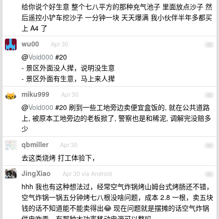
给你说个好生意 整个七八平方的那种充气池子 里面放点沙子 然
后遥控小铲车挖沙子 一分钟一块 天天爆满 我小伙伴半年多都买
上 A4 了
wu00
Apr 30
42
@
Void000
#20
- 景区外面没人撵，说明没生意
- 景区外面有生意，马上来人撵
miku999
Apr 30
43
@
Void000
#20 刷到一些工地旁边卖便宜盒饭的, 就在公共道路
上, 被原本工地旁边的老板掀了, 警察也是和稀泥, 调解完没赔多
少
qbmiller
Apr 30
44
去这类烧烤 打工体验下，
JingXiao
Apr 30 via Android
45
hhh 我也有这种想法过，经常空气炸锅烤山姆台式烤肠还不错，
空气炸锅一锅五分钟烤七八根没啥问题，成本 2.8 一根，卖五块
钱的话不知道能不能卖得出😂 现在问题就是摆摊的话空气炸锅
供电咋弄，有那种大功率移动电源可以整吗