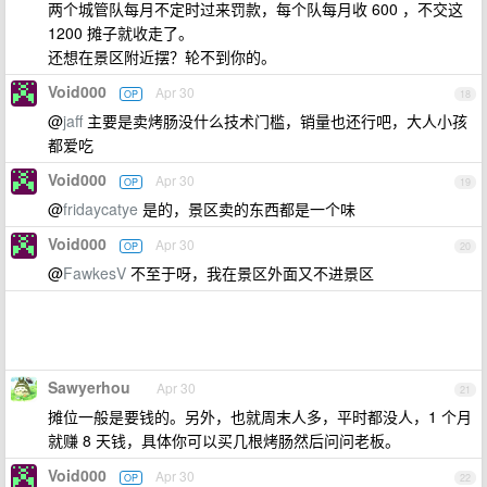
两个城管队每月不定时过来罚款，每个队每月收 600 ，不交这
1200 摊子就收走了。
还想在景区附近摆？轮不到你的。
Void000
Apr 30
OP
18
@
jaff
主要是卖烤肠没什么技术门槛，销量也还行吧，大人小孩
都爱吃
Void000
Apr 30
OP
19
@
fridaycatye
是的，景区卖的东西都是一个味
Void000
Apr 30
OP
20
@
FawkesV
不至于呀，我在景区外面又不进景区
Sawyerhou
Apr 30
21
摊位一般是要钱的。另外，也就周末人多，平时都没人，1 个月
就赚 8 天钱，具体你可以买几根烤肠然后问问老板。
Void000
Apr 30
OP
22