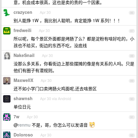
意，机会成本很高，这也是卖的贵的一个因素。
crazycen
Apr 30
86
别人能挣 1W ，我比别人聪明，肯定能挣 1W 系列！！！
fredweili
Apr 30
87
所以呢，每个景区外面都是烤肠了么？都是淀粉有啥好吃的，小
孩也不给买，街边的东西不吃，没底线
NakeSnail
Apr 30
88
没那么多关系，你看街边上那些摆摊的像是有关系的人吗。只是
他们有圈子有潜规则。
MaxwellX
Apr 30
89
还不如小学门口卖烤肠火鸡面呢,还去啥景区
shawnsh
Apr 30 via Android
90
单位日元
7w
Apr 30
91
@
renmu
不是，哥，你怎么可以发语音
Doloroso
Apr 30
92