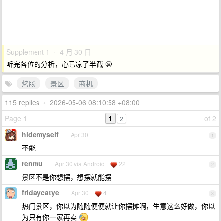
Supplement 1 · 4 月 30 日
听完各位的分析，心已凉了半截 😬
烤肠
景区
商机
115 replies
•
2026-05-06 08:10:58 +08:00
Page 1
1
of 2
2
hidemyself
Apr 30
1
不能
renmu
Apr 30 via Android
22
2
景区不是你想摆，想摆就能摆
fridaycatye
Apr 30
4
3
热门景区，你以为随随便便就让你摆摊啊，生意这么好做，你以
为只有你一家再卖