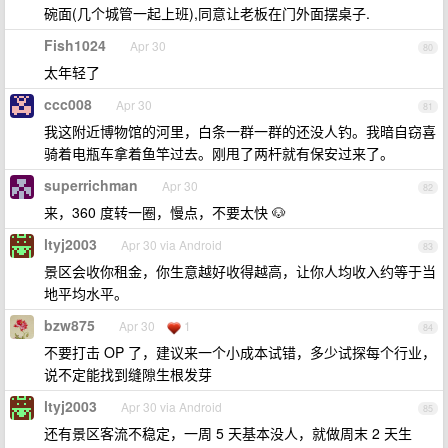
碗面(几个城管一起上班),同意让老板在门外面摆桌子.
Fish1024
Apr 30
80
太年轻了
ccc008
Apr 30
81
我这附近博物馆的河里，白条一群一群的还没人钓。我暗自窃喜
骑着电瓶车拿着鱼竿过去。刚甩了两杆就有保安过来了。
superrichman
Apr 30
82
来，360 度转一圈，慢点，不要太快 🐶
ltyj2003
Apr 30 via Android
83
景区会收你租金，你生意越好收得越高，让你人均收入约等于当
地平均水平。
bzw875
Apr 30
1
84
不要打击 OP 了，建议来一个小成本试错，多少试探每个行业，
说不定能找到缝隙生根发芽
ltyj2003
Apr 30 via Android
85
还有景区客流不稳定，一周 5 天基本没人，就做周末 2 天生