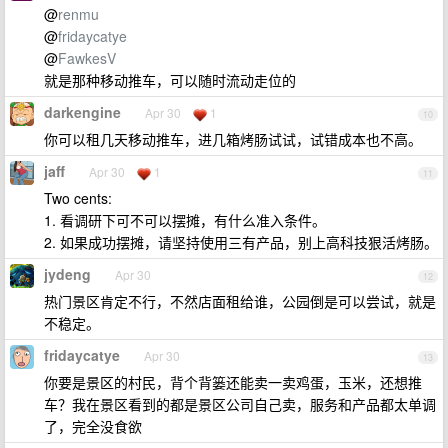
@
renmu
@
fridaycatye
@
FawkesV
就是那种移动推车，可以随时流动走位的
darkengine
Apr 30
1
10
你可以租几天移动推车，进几箱烤肠试试，试错成本也不高。
jaff
Apr 30
1
11
Two cents:
1. 看调研下可不可以摆摊，有什么准入条件。
2. 如果成功摆摊，请坚持使用三有产品，别上高科技狠活烤肠。
jydeng
Apr 30
12
热门景区肯定不行，不然店面租给谁，公园倒是可以尝试，就是
不稳定。
fridaycatye
Apr 30
13
你要是景区的村民，背个背篓还能卖一卖鸡蛋，玉米，还想推
车？我在景区看到的都是景区公司自己卖，服务和产品都太单调
了，完全没食欲