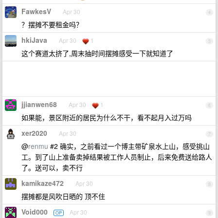
FawkesV
Apr 30
4
？摆摊不要租金吗？
hkiJava
Apr 30
1
5
这个赛道太挤了,周末抽时间摆摊感受一下就知道了
jjianwen68
Apr 30
1
6
如果能，景区附近的居民为什么不干，看不起月入过万吗
xer2020
Apr 30
7
@
renmu
#2 确实，之前看过一个博主带矿泉水上山，感受挑山
工。到了山上准备卖掉结果被工作人员制止，后来免费送给路人
了。送可以，卖不行
kamikaze472
Apr 30
8
摆摊都是风吹日晒的 顶不住
Void000
Apr 30
OP
9