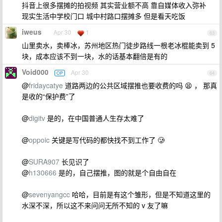
抖音上很多摆摊的拍视频 其实营业额不高 靠自媒体收入弥补
现实生活中学校门口 城中村路口摆摊多 但是看天吃饭
iweus
Apr 30
1
63
山里卖水，卖棒冰，苏州地区热门徒步路线一根老冰棍能卖到 5
块，成本应该不到一块，水的话基本翻倍是有的
Void000
Apr 30
OP
64
@
fridaycatye
道路两边的公共区域摆推也要收费的吗 😫 ， 那真
是收的“保护费”了
@
digitv
是的，在中国普通人生存太难了
@
oppoic
关键是写代码的都快找不到工作了 🥲
@
SURA907
长见识了
@
h130666
是的，自己摆推，图的就是个自由自在
@
sevenyangcc
哈哈，目前是有这个雏形，但是不知道这里的
水深不深，所以这不来问问无所不知的 v 友了嘛