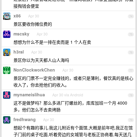
接掏钱会便宜
x86
Apr 30
74
景区要收你摊位费的
mscsky
Apr 30
75
想想为什么不是一排在卖而是 1 个人在卖
h3ral
Apr 30
76
景区你以为天天都人山人海吗
NonClockworkChen
Apr 30
77
景区的门票不一定完全赚钱的，或者只是薄利，餐饮真的是核心
收入了，你去抢他们的收入。
mynameislihua
Apr 30 via Android
78
这不是做梦吗？那么多进厂打螺丝的，库库加班一个月 4000
多，他们怎么不去卖烤肠
fredhwang
Apr 30
79
想起个有趣的事儿.我这儿附近有个面馆,大概是前年吧,我正在馆
子门前的桌子吃面,听着旁边的女城管与老板正协商着,每天送几