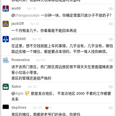
wu00
Apr 30
46
@
zhangyoucaiyo
一分钟一块，你确定里面只放沙子不放奶子？
jackOff
Apr 30
47
一个月租金几千，你看看能不能回本再说
a852695
Apr 30
48
在这里，想不交钱就能上车的事情，几乎没有，几乎没有，哪怕
路边支棱一个摊位，都是要点本领的，不然一堆人找你麻烦。
flowerains
Apr 30
49
进不去热门景区，热门景区周边居民恨不得天天在里面摆摊卖游
客小垃圾小零食。
景区的管理还是挺严格的
Xalen
Apr 30
50
@
digitv
那是发达地区， 不发达地区 2000 不累的工作都要
关系
deplives
Apr 30
2
51
景区的摊位，那都是老爷们的亲信，你是吗