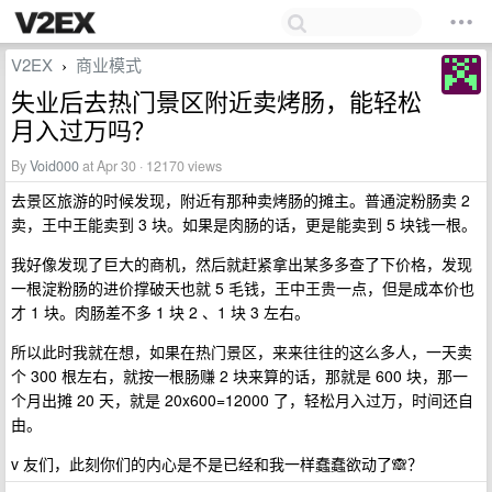
V2EX
商业模式
›
失业后去热门景区附近卖烤肠，能轻松
月入过万吗？
By
Void000
at Apr 30 · 12170 views
去景区旅游的时候发现，附近有那种卖烤肠的摊主。普通淀粉肠卖 2
卖，王中王能卖到 3 块。如果是肉肠的话，更是能卖到 5 块钱一根。
我好像发现了巨大的商机，然后就赶紧拿出某多多查了下价格，发现
一根淀粉肠的进价撑破天也就 5 毛钱，王中王贵一点，但是成本价也
才 1 块。肉肠差不多 1 块 2 、1 块 3 左右。
所以此时我就在想，如果在热门景区，来来往往的这么多人，一天卖
个 300 根左右，就按一根肠赚 2 块来算的话，那就是 600 块，那一
个月出摊 20 天，就是 20x600=12000 了，轻松月入过万，时间还自
由。
v 友们，此刻你们的内心是不是已经和我一样蠢蠢欲动了🙈？