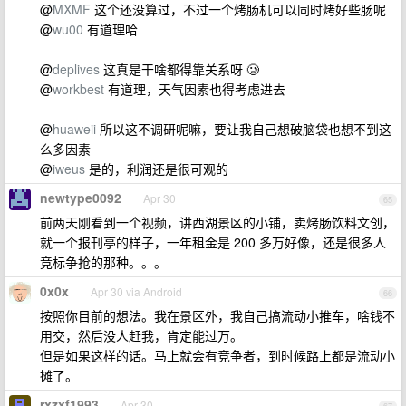
@
MXMF
这个还没算过，不过一个烤肠机可以同时烤好些肠呢
@
wu00
有道理哈
@
deplives
这真是干啥都得靠关系呀 🥲
@
workbest
有道理，天气因素也得考虑进去
@
huaweii
所以这不调研呢嘛，要让我自己想破脑袋也想不到这
么多因素
@
iweus
是的，利润还是很可观的
newtype0092
Apr 30
65
前两天刚看到一个视频，讲西湖景区的小铺，卖烤肠饮料文创，
就一个报刊亭的样子，一年租金是 200 多万好像，还是很多人
竞标争抢的那种。。。
0x0x
Apr 30 via Android
66
按照你目前的想法。我在景区外，我自己搞流动小推车，啥钱不
用交，然后没人赶我，肯定能过万。
但是如果这样的话。马上就会有竞争者，到时候路上都是流动小
摊了。
rxzxf1993
Apr 30