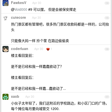
FawkesV
Apr 30
14
@
Void000
#9 可以摆， 但是会被保安撵走
cutecore
Apr 30
15
热门景区都有管理吧，很多热门景区收款码都是一样的，公司抬
头
只能像大妈一样 拎个筐 在路边偷偷卖
coderluan
Apr 30
1
16
楼主看回复前：
是不是已经和我一样蠢蠢欲动了？
楼主看回复后：
是不是已经和我一样蠢...蠢欲动了...
xaxb
Apr 30
17
小伙子太年轻了，我们这附近的学校路边，和小区门口的广场，
每个摊位每月要向城管交 1200.