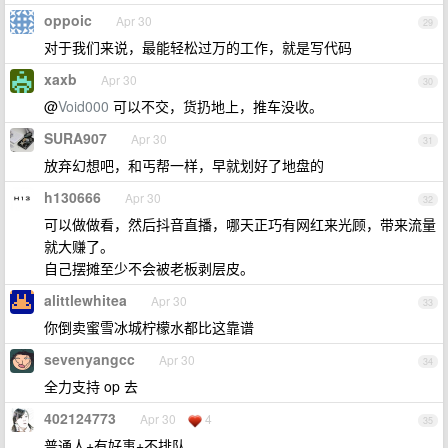
oppoic
Apr 30
29
对于我们来说，最能轻松过万的工作，就是写代码
xaxb
Apr 30
30
@
Void000
可以不交，货扔地上，推车没收。
SURA907
Apr 30
31
放弃幻想吧，和丐帮一样，早就划好了地盘的
h130666
Apr 30
32
可以做做看，然后抖音直播，哪天正巧有网红来光顾，带来流量
就大赚了。
自己摆摊至少不会被老板剥层皮。
alittlewhitea
Apr 30
33
你倒卖蜜雪冰城柠檬水都比这靠谱
sevenyangcc
Apr 30
34
全力支持 op 去
402124773
Apr 30
4
35
普通人+有好事+不排队