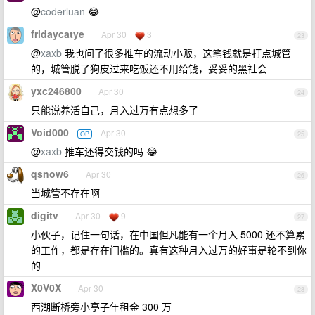
@
coderluan
😂
fridaycatye
Apr 30
3
23
@
xaxb
我也问了很多推车的流动小贩，这笔钱就是打点城管
的，城管脱了狗皮过来吃饭还不用给钱，妥妥的黑社会
yxc246800
Apr 30
24
只能说养活自己，月入过万有点想多了
Void000
Apr 30
OP
25
@
xaxb
推车还得交钱的吗 😂
qsnow6
Apr 30
26
当城管不存在啊
digitv
Apr 30
9
27
小伙子，记住一句话，在中国但凡能有一个月入 5000 还不算累
的工作，都是存在门槛的。真有这种月入过万的好事是轮不到你
的
X0V0X
Apr 30
28
西湖断桥旁小亭子年租金 300 万