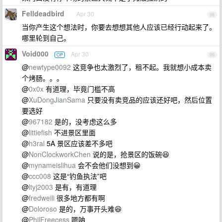
Felldeadbird
Apr 30
98
当你产生这个想法时，你要去想想其他人应该已经行动起来了。
哪里轮到自己。
Void000
Apr 30
OP
99
@
newtype0092
这竞争也太激烈了，租不起。我就想小成本卖
个烤肠。。。
@
0x0x
有道理，毕竟门槛不高
@
XuDongJianSama
只要没有卖竞品的应该还好吧，然后位置
要选好
@
967182
是的，没考虑这么多
@
littiefish
不进景区里面
@
h3ral
5A 景区应该差不多吧
@
NonClockworkChen
说的是，抢景区的饭碗😆
@
mynameislihua
会不会他们没想到😀
@
ccc008
这是“钓鱼执法”吧
@
ltyj2003
是有，有道理
@
fredweili
很多地方都有啊
@
Doloroso
是的，万事开头难😆
@
PhilFreecess
嗯呐