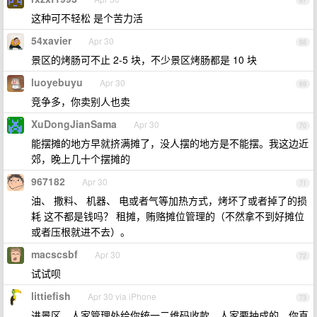
67
这种可不轻松 是个苦力活
54xavier
Apr 30
68
景区的烤肠可不止 2-5 块，不少景区烤肠都是 10 块
luoyebuyu
Apr 30
69
竞争多，你卖别人也卖
XuDongJianSama
Apr 30
70
能摆摊的地方早就挤满摊了，没人摆的地方是不能摆。我这边近
郊，晚上几十个摆摊的
967182
Apr 30
71
油、 撒料、 机器、 电或者气等加热方式，烤坏了或者掉了的损
耗 这不都是钱吗？ 租摊，贿赂摊位管理的（不然拿不到好摊位
或者压根就进不去）。
macscsbf
Apr 30
72
试试呗
littiefish
Apr 30 via iPhone
73
进景区，人家管理处给你统一二维码收款，人家要抽成的。你直