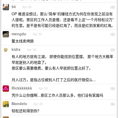
94
Apr 30
52
OP 难道没想过，那么“简单”的赚钱方式为何在你发现之前没有
人提呢。景区的工作人员是傻、还是看不上这“一个月轻松过万”
的生意。是不是有可能已经是红海了，而且是红到发紫的红海。
mengdu
Apr 30
53
鳌太线卖烤肠
kidtx
Apr 30
54
有人的地方就有江湖， 即使你能找到位置摆， 那个地方大概率
早就是别人的地盘了。
景区要么需要缴费，要么有人早就把位置占好了。
月入过万，是指占位被别人打了之后的医疗赔偿么...
Rickkkkkkk
Apr 30
55
凭什么让你摆啊...景区工作人员那么多，他们没有家属吗
Mandelo
Apr 30
56
轻松还轮得到你？