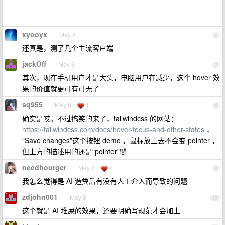
xyooyx
May 8
6
还真是，测了几个主流客户端
jackOff
May 8
7
其次，现在手机用户才是大头，电脑用户在减少，这个 hover 效
果的价值就更可有可无了
sq955
May 8
1
8
确实是哎。不过搞笑的来了，tailwindcss 的网站：
https://tailwindcss.com/docs/hover-focus-and-other-states
，
“Save changes”这个按钮 demo ，鼠标放上去不会变 pointer ，
但上方的描述用的还是“pointer”🤣
needhourger
May 8
2
9
我怎么觉得是 AI 造粪后有没有人工介入而导致的问题
zdjohn001
May 8
10
这个就是 AI 堆屎的效果，还要明确写规范才会加上