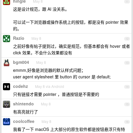
hingle
May 8
11
这是设计规范，跟 AI 没关系。
可以试一下浏览器或操作系统上的按钮，都是没有 pointer 效果
的。
Razio
May 8
12
之前好像有帖子提到过，确实是规范，但基本都会有 hover 或者
click 效果，不会什么效果都没有
bgm004
May 8
13
emmm,好像是浏览器的默认样式问题；
user agent stylesheet 里 button 的 cursor 是 default;
codehz
May 8 via Android
14
只有链接才需要 pointer ，普通按钮是不需要的
shintendo
May 8
15
有高亮就行了
coolcoffee
May 8
16
我看了一下 macOS 上大部分的原生软件都是按钮悬浮只有特