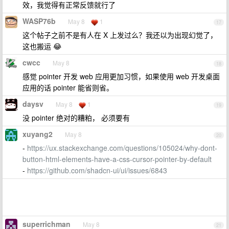
效，我觉得有正常反馈就行了
WASP76b
May 8
1
17
这个帖子之前不是有人在 X 上发过么？我还以为出现幻觉了，
这也搬运 😂
cwcc
May 8
18
感觉 pointer 开发 web 应用更加习惯，如果使用 web 开发桌面
应用的话 pointer 能省则省。
daysv
May 8
1
19
没 pointer 绝对的糟粕， 必须要有
xuyang2
May 8
20
-
https://ux.stackexchange.com/questions/105024/why-dont-
button-html-elements-have-a-css-cursor-pointer-by-default
-
https://github.com/shadcn-ui/ui/issues/6843
superrichman
May 8
21