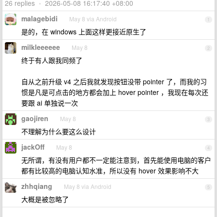
26 replies
•
2026-05-08 16:17:40 +08:00
malagebidi
May 8 via Android
1
是的，在 windows 上面这样更接近原生了
milkleeeeee
May 8
2
终于有人跟我同频了
自从之前升级 v4 之后我就发现按钮没带 pointer 了，而我的习
惯是凡是可点击的地方都会加上 hover pointer ，我现在每次还
要跟 ai 单独说一次
gaojiren
May 8
3
不理解为什么要这么设计
jackOff
May 8
4
无所谓，有没有用户都不一定能注意到，首先能使用电脑的客户
都有比较高的电脑认知水准，所以没有 hover 效果影响不大
zhhqiang
May 8 via Android
5
大概是被忽略了