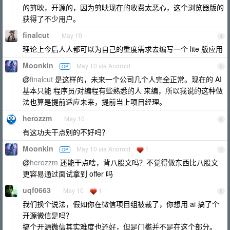
的剪映，开源的，因为剪映现在的收费太恶心，这个浏览器版的
获得了不少用户。
finalcut
May 10
4
理论上今后人人都可以为自己的重度需求去编写一个 lite 版应用
Moonkin
May 10 via Android
OP
5
@
finalcut
是这样的，未来一个公司几个人完全正常。现在的 AI
基本只能 程序员/对编程有些熟悉的人 来编，所以我说的这种做
法也算是提前适应未来，提前当上项目经理。
herozzm
May 10
6
有这功夫干点别的不好吗？
Moonkin
May 10 via Android
1
OP
7
@
herozzm
还能干点啥，背八股文吗？不觉得做东西比八股文
更容易通过面试拿到 offer 吗
uqf0663
May 10
1
8
我们换个说法，假如你在微信项目组被裁了，你想用 ai 搞了个
开源微信是吗？
搞个开源微信其实难度也还好，但是门槛并不是在这个部分。