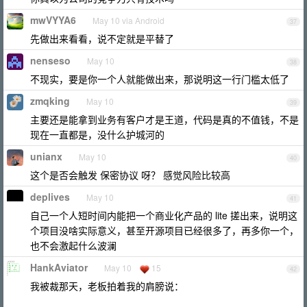
mwVYYA6
May 10 via Android
37
先做出来看看，说不定就是平替了
nenseso
May 10
38
不现实，要是你一个人就能做出来，那说明这一行门槛太低了
zmqking
May 10
39
主要还是能拿到业务有客户才是王道，代码是真的不值钱，不是
现在一直都是，没什么护城河的
unianx
May 10
40
这个是否会触发 保密协议 呀？ 感觉风险比较高
deplives
May 10
41
自己一个人短时间内能把一个商业化产品的 lite 搓出来，说明这
个项目没啥实际意义，甚至开源项目已经很多了，再多你一个，
也不会激起什么波澜
HankAviator
May 10
15
42
我被裁那天，老板拍着我的肩膀说：