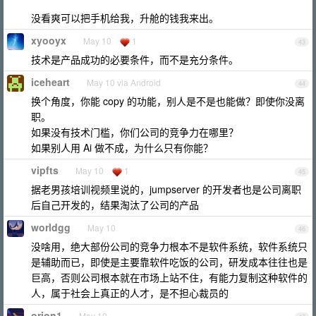
没看爽可以把手机给我，升舱的钱我来出。
xyooyx
May 10
1
43
技术是产品成功的必要条件，而不是充分条件。
iceheart
May 10 via Android
44
换个角度，你能 copy 的功能，别人是不是也能做？即使你没离
职。
如果没有技术门槛，你们公司的竞争力在哪里？
如果别人用 Ai 做不成，为什么只有你能？
vipfts
May 10
1
45
据老男孩培训视频里说的，jumpserver 的开发者也是公司离职
后自己开发的，结果淘汰了公司的产品
worldgg
May 10
46
没啥用，绝大部份公司的竞争力根本不是软件系统，软件系统只
是辅助而已，即使是主要靠软件吃饭的公司，研发成本往往也是
巨高，否则公司根本就在市场上站不住，有能力复制这种软件的
人，属于社会上真正的人才，是不担心裁员的
orion1
May 10