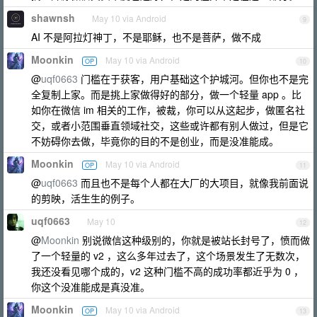
shawnsh
May 10 via Android
9
AI 不是阿拉灯神丁，不是耶稣，也不是菩萨，做不成
Moonkin
May 10 via Android
OP
10
@
uqf0663
门槛在于获客，用户基础这个护城河。但你也不是完
全复制上家。而是挑上家做得好的部分，做一个轻量 app 。比
如你在微信 im 相关的工作，被裁，你可以从这起步，做匿名社
交，或者小范围垂直领域社交，这些或许都有别人做过，但是它
不妨碍你去做，毕竟你的目的不是创业，而是没准能成。
Moonkin
May 10 via Android
OP
11
@
uqf0663
而且也不是每个人都在大厂的大项目，就像我前面说
的剪映，活生生的例子。
uqf0663
May 10
12
@
Moonkin
别说微信这种级别的，你就是被站长封号了，愤而做
了一个轻量的 v2 ，这么多年过去了，这个场景发生了无数次，
我还没看见哪个成的，v2 这种门槛不高的成功率都近乎为 0 ，
你这个没准能成是真没准。
Moonkin
May 10 via Android
OP
13