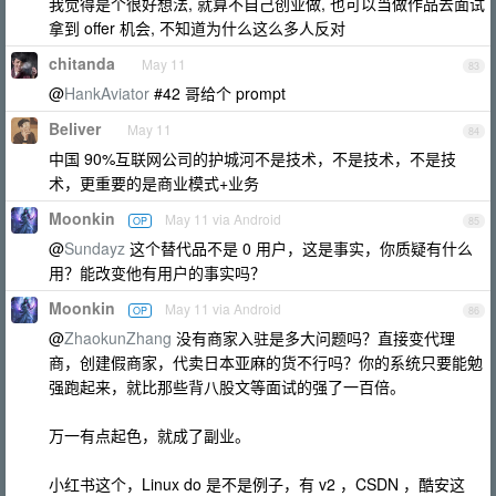
我觉得是个很好想法, 就算不自己创业做, 也可以当做作品去面试
拿到 offer 机会, 不知道为什么这么多人反对
chitanda
May 11
83
@
HankAviator
#42 哥给个 prompt
Beliver
May 11
84
中国 90%互联网公司的护城河不是技术，不是技术，不是技
术，更重要的是商业模式+业务
Moonkin
May 11 via Android
OP
85
@
Sundayz
这个替代品不是 0 用户，这是事实，你质疑有什么
用？能改变他有用户的事实吗？
Moonkin
May 11 via Android
OP
86
@
ZhaokunZhang
没有商家入驻是多大问题吗？直接变代理
商，创建假商家，代卖日本亚麻的货不行吗？你的系统只要能勉
强跑起来，就比那些背八股文等面试的强了一百倍。
万一有点起色，就成了副业。
小红书这个，Linux do 是不是例子，有 v2 ，CSDN ，酷安这