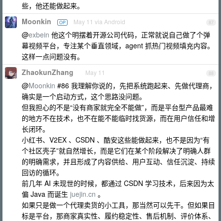
些，他还能做起来。
Moonkin
May 11 via Android
OP
87
@
exbein
他这个明摆着开源公司代码，正常就说自己做了个弹
幕视频平台，专注某个垂直领域，agent 抓热门视频填充内容。
这样一点问题没有。
ZhaokunZhang
May 11
88
@
Moonkin
#86 我理解你说的，先把系统跑起来、先做代理商，
确实是一个启动方式，这个思路没问题。
但我担心的不是“没有商家就完全不能做”，而是平台型产品最难
的地方不在技术，也不在能不能临时找货源，而在用户信任和增
长闭环。
小红书、V2EX 、CSDN 、酷安这些能做起来，也不是因为“有
个社区壳子”就自然增长，而是它们在某个阶段解决了明确人群
的明确需求，并且形成了内容供给、用户互动、信任沉淀、持续
回访的循环。
前几年 AI 未现世的时候，都通过 CSDN 学习技术，后来因为太
偏 Java 而诞生
juejin.cn
。
如果只是做一个代理卖货的小工具，那当然可以先干。但如果目
标是平台，那商家真实性、履约稳定性、售后机制、评价体系、