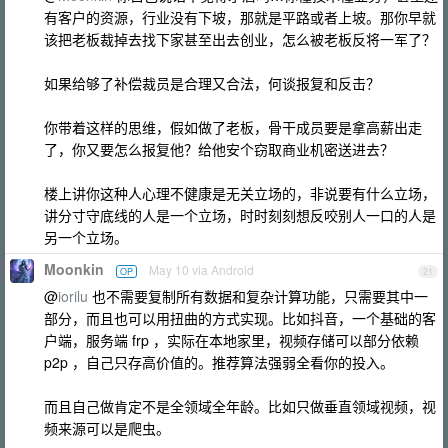
有客户的资源，行业没有下坡，那就是平路或者上坡。那你早就
该把老板裁掉去找下家甚至出去创业，怎么被老板反将一军了？
如果给够了补偿裁员是合理又合法，何谈报复和反击？
你带着这样的思维，假如做了老板，骨干成员要是拿高薪出走
了，你又要怎么报复他？给他安个窃取商业机密送进去？
楼上讲你这种人心理不健康是无关立场的，非说要有什么立场，
讲分寸守底线的人是一个立场，时时刻刻想反咬别人一口的人是
另一个立场。
Moonkin
May 10 via Android
OP
21
@
iorilu
也不需要复制所有数据和复杂计算功能，只需要其中一
部分，而且也可以用扭曲的方式实现。比如抖音，一个基础的客
户端，服务端 frp ，实际在本地家里，视频存储可以部分依赖
p2p ，自己只存高价值的。推荐算法强弱全看你的投入。
而且自己做肯定不是全领域全年龄。比如只做垂直领域视频，视
频来源可以是爬虫。