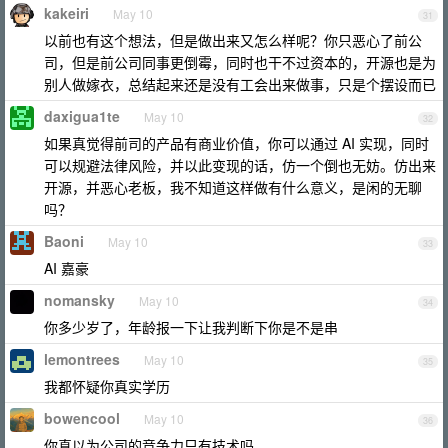
kakeiri
May 10
31
以前也有这个想法，但是做出来又怎么样呢？你只恶心了前公
司，但是前公司同事更倒霉，同时也干不过资本的，开源也是为
别人做嫁衣，总结起来还是没有工会出来做事，只是个摆设而已
daxigua1te
May 10
32
如果真觉得前司的产品有商业价值，你可以通过 AI 实现，同时
可以规避法律风险，并以此变现的话，仿一个倒也无妨。仿出来
开源，并恶心老板，我不知道这样做有什么意义，是闲的无聊
吗？
Baoni
May 10
33
AI 嘉豪
nomansky
May 10
34
你多少岁了，年龄报一下让我判断下你是不是串
lemontrees
May 10
35
我都怀疑你真实学历
bowencool
May 10
36
你真以为公司的竞争力只有技术吗