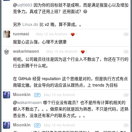
@
uqf0663
因为你的目标就不是成啊，而是满足报复心以及增加
竞争力。真成了还用上班？还用面试？😄
另外
Linux.do
比 v2 晚，算不算成。。
tuomasi
May 10 via Android
1
14
报复心这么强，心理不太健康
wakarimasen
May 10 via Android
1
15
呃呃。公司裁员往往是因为这个行业入不敷出了，你还在下行的
行业折腾干什么呢。
在 GitHub 经营 reputation 这个思维是对的，但是执行方式有点
南辕北辙。就业导向的话应该从蹭热点，上 trends 为目标
Moonkin
May 10 via Android
OP
16
@
wakarimasen
哪个行业没有裁员？也不是所有计算机相关的
都入不敷出了。。。做原来的就是因为熟悉，不只是代码，还熟
悉业务，没准还有客户的联系方式。。。
Moonkin
May 10 via Android
OP
17