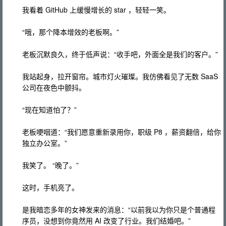
我看着 GitHub 上缓慢增长的 star ，轻轻一笑。
“哦，那个降本增效的老板啊。”
老板沉默良久，终于低声说：“收手吧，外面全是我们的客户。”
我站起身，拉开窗帘。城市灯火璀璨。我仿佛看见了无数 SaaS
公司在夜色中颤抖。
“现在知道怕了？”
老板哽咽道：“我们愿意重新录用你，职级 P8 ，薪资翻倍，给你
独立办公室。”
我笑了。 “晚了。”
这时，手机亮了。
是我暗恋多年的女神发来的消息：“以前我以为你只是个普通程
序员，没想到你竟然用 AI 改变了行业。我们结婚吧。”