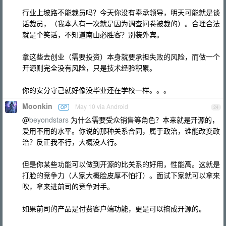
行业上坡路不能裁员吗？今天你没有奉承领导，明天可能就是谈
话裁员，（我本人有一次就是因为调查问卷被裁的）。合理合法
就是个笑话，不知道南山必胜客？别装外宾。
拿这些去创业（需要投资）本身就要承担失败的风险，而做一个
开源则完全没有风险，只是技术经验积累。
你的安分守己就好像没毕业还在学校一样。。。
Moonkin
May 10 via Android
OP
24
@
beyondstars
为什么需要受众销售等角色？本来就是开源的，
爱用不用的水平。你说的那种关系合同，属于政治，谁能改变政
治？反正我不行，大概没人行。
但是你某些功能可以做到开源的比关系的好用，性能高。这就是
打脸的竞争力（人家大概脸皮厚不怕打）。面试下家就可以拿来
吹，拿来进前司的竞争对手。
如果前司的产品是付费客户端功能，更是可以搞成开源的。