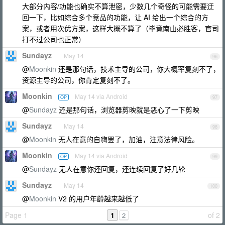
大部分内容/功能也确实不算泄密，少数几个奇怪的可能需要迂
回一下，比如综合多个竞品的功能，让 AI 给出一个综合的方
案，或者用次优方案，这样大概不算了（毕竟南山必胜客，官司
打不过公司也正常）
Sundayz
May 14
96
@
Moonkin
还是那句话，技术主导的公司，你大概率复刻不了，
资源主导的公司，你肯定复刻不了。
Moonkin
May 14 via Android
OP
97
@
Sundayz
还是那句话，浏览器剪映就是恶心了一下剪映
Sundayz
May 14
98
@
Moonkin
无人在意的自嗨罢了，加油，注意法律风险。
Moonkin
May 14 via Android
OP
99
@
Sundayz
无人在意你还回复，还连续回复了好几轮
Sundayz
May 14
100
@
Moonkin
V2 的用户年龄越来越低了
Page 1
1
of 2
2