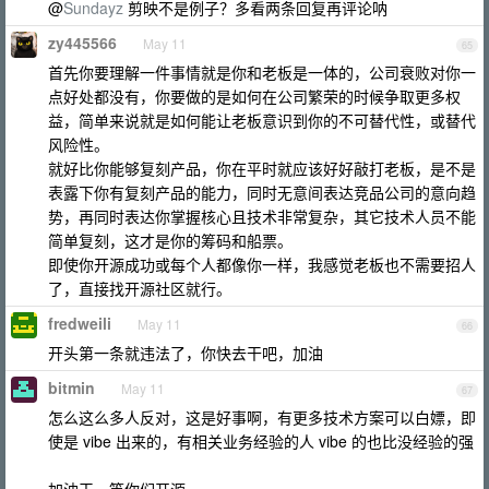
@
Sundayz
剪映不是例子？多看两条回复再评论呐
zy445566
May 11
65
首先你要理解一件事情就是你和老板是一体的，公司衰败对你一
点好处都没有，你要做的是如何在公司繁荣的时候争取更多权
益，简单来说就是如何能让老板意识到你的不可替代性，或替代
风险性。
就好比你能够复刻产品，你在平时就应该好好敲打老板，是不是
表露下你有复刻产品的能力，同时无意间表达竞品公司的意向趋
势，再同时表达你掌握核心且技术非常复杂，其它技术人员不能
简单复刻，这才是你的筹码和船票。
即使你开源成功或每个人都像你一样，我感觉老板也不需要招人
了，直接找开源社区就行。
fredweili
May 11
66
开头第一条就违法了，你快去干吧，加油
bitmin
May 11
67
怎么这么多人反对，这是好事啊，有更多技术方案可以白嫖，即
使是 vibe 出来的，有相关业务经验的人 vibe 的也比没经验的强