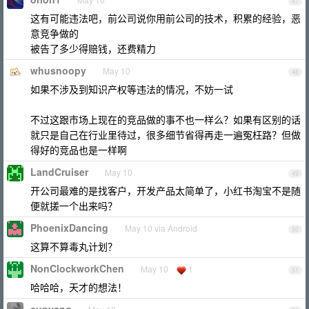
47
这有可能违法吧，前公司说你用前公司的技术，积累的经验，恶
意竞争做的
被告了多少得赔钱，还费精力
whusnoopy
May 10
48
如果不涉及到知识产权等违法的情况，不妨一试
不过这跟市场上现在的竞品做的事不也一样么？如果有区别的话
就只是自己在行业里待过，很多细节省得再走一遍冤枉路？但做
得好的竞品也是一样啊
LandCruiser
May 10
49
开公司最难的是找客户，开发产品太简单了，小红书淘宝不是随
便就搓一个出来吗？
PhoenixDancing
May 10 via Android
50
这算不算毒丸计划？
NonClockworkChen
May 10
1
51
哈哈哈，天才的想法！