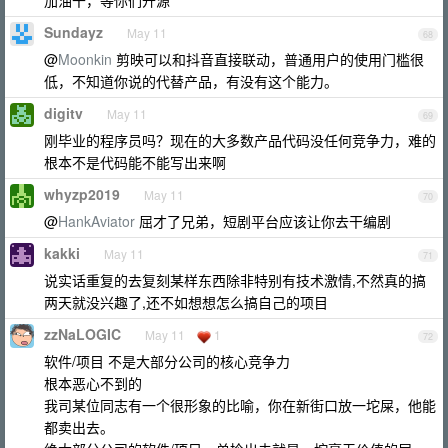
加油干，等你们开源
Sundayz
May 11
68
@
Moonkin
剪映可以和抖音直接联动，普通用户的使用门槛很
低，不知道你说的代替产品，有没有这个能力。
digitv
May 11
69
刚毕业的程序员吗？现在的大多数产品代码没任何竞争力，难的
根本不是代码能不能写出来啊
whyzp2019
May 11
70
@
HankAviator
屈才了兄弟，短剧平台应该让你去干编剧
kakki
May 11
71
说实话重复的去复刻某样东西除非特别有技术激情,不然真的搞
两天就没兴趣了,还不如想想怎么搞自己的项目
zzNaLOGIC
May 11
1
72
软件/项目 不是大部分公司的核心竞争力
根本恶心不到的
我司某位同志有一个很形象的比喻，你在新街口放一坨屎，他能
都卖出去。