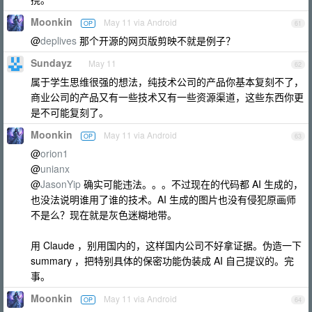
Moonkin
May 11 via Android
OP
61
@
deplives
那个开源的网页版剪映不就是例子？
Sundayz
May 11
62
属于学生思维很强的想法，纯技术公司的产品你基本复刻不了，
商业公司的产品又有一些技术又有一些资源渠道，这些东西你更
是不可能复刻了。
Moonkin
May 11 via Android
OP
63
@
orion1
@
unianx
@
JasonYip
确实可能违法。。。不过现在的代码都 AI 生成的，
也没法说明谁用了谁的技术。AI 生成的图片也没有侵犯原画师
不是么？现在就是灰色迷糊地带。
用 Claude ，别用国内的，这样国内公司不好拿证据。伪造一下
summary ，把特别具体的保密功能伪装成 AI 自己提议的。完
事。
Moonkin
May 11 via Android
OP
64