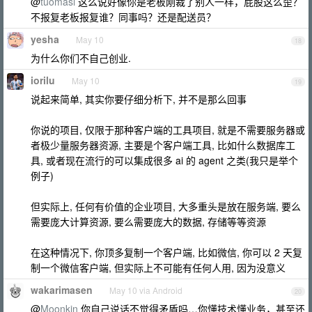
@
tuomasi
这么说好像你是老板刚裁了别人一样，屁股这么歪？
不报复老板报复谁？同事吗？还是配送员？
yesha
May 10
18
为什么你们不自己创业.
iorilu
May 10
19
说起来简单, 其实你要仔细分析下, 并不是那么回事
你说的项目, 仅限于那种客户端的工具项目, 就是不需要服务器或
者极少量服务器资源, 主要是个客户端工具, 比如什么数据库工
具, 或者现在流行的可以集成很多 ai 的 agent 之类(我只是举个
例子)
但实际上, 任何有价值的企业项目, 大多重头是放在服务端, 要么
需要庞大计算资源, 要么需要庞大的数据, 存储等等资源
在这种情况下, 你顶多复制一个客户端, 比如微信, 你可以 2 天复
制一个微信客户端, 但实际上不可能有任何人用, 因为没意义
wakarimasen
May 10 via Android
20
@
Moonkin
你自己说话不觉得矛盾吗…你懂技术懂业务，甚至还