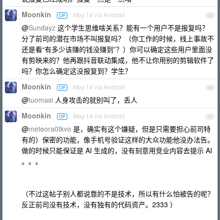
Moonkin
May 14 via Android
OP
93
@
Sundayz
这个学生思维啥关系？能有一个用户不是报复吗？
分了前司的潜在市场不叫报复吗？（你工作的时候，线上事故不
还是看“有多少该赚的钱没赚到”？）你可以确定这些用户里面没
有剪映来的？他再跟抖音联动集成，他不让你用别的剪辑软件了
吗？你怎么确定这没报复到？学生？
Moonkin
May 14 via Android
OP
94
@
tuomasi
人身攻击的就别叫了，丢人
Moonkin
May 14 via Android
OP
95
@
meteora0tkvo
是，确实有这个嫌疑，但是只需要担心前司特
有的）保密的功能，像手机号验证这样的大众功能他没办法告。
做的时候只能保证是 AI 生成的，没有刻意用竞业内容去提示 AI
。。。
（不过这帖子别人都说靠的不是技术，所以有什么怕被告的呢？
反正前司没有技术，没有独有的代码资产。2333 ）