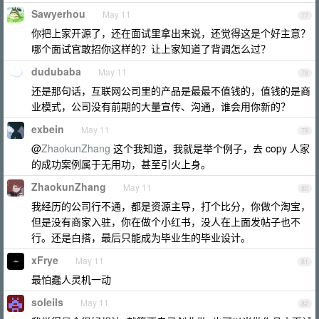
Sawyerhou
May 11
77
你把上家开源了，还在面试里拿出来说，还觉得这是个好主意？
哪个面试官敢招你这样的？让上家知道了背调怎么过？
dudubaba
May 11
78
还是那句话，互联网公司里的产品是最最不值钱的，值钱的是商
业模式，公司没有前期的大量宣传、沟通，谁会用你新的？
exbein
May 11
79
@
ZhaokunZhang
这个我知道，我就是举个例子，去 copy 人家
的成功案例属于无用功，甚至引火上身。
ZhaokunZhang
May 11
80
我经历的公司行不通，都是资源主导，打个比分，你做个淘宝，
但是没有商家入驻，你在做个小红书，没人在上面发帖子也不
行。还是白搭，最后只能成为毕业生的毕业设计。
xFrye
May 11
81
最怕蠢人灵机一动
soleils
May 11
82