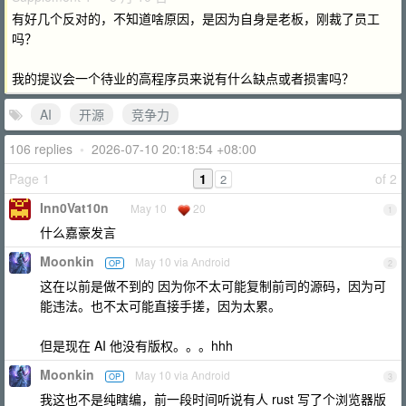
有好几个反对的，不知道啥原因，是因为自身是老板，刚裁了员工
吗？
我的提议会一个待业的高程序员来说有什么缺点或者损害吗？
AI
开源
竞争力
106 replies
•
2026-07-10 20:18:54 +08:00
Page 1
1
of 2
2
Inn0Vat10n
May 10
20
1
什么嘉豪发言
Moonkin
May 10 via Android
OP
2
这在以前是做不到的 因为你不太可能复制前司的源码，因为可
能违法。也不太可能直接手搓，因为太累。
但是现在 AI 他没有版权。。。hhh
Moonkin
May 10 via Android
OP
3
我这也不是纯瞎编，前一段时间听说有人 rust 写了个浏览器版