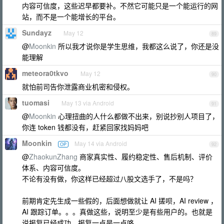
内容可信度，这些迟早都要补。不然它可能只是一个能运行的网
站，而不是一个能增长的平台。
Sundayz
May 12
89
@
Moonkin
所以我才说你是学生思维，我都这么说了，你还是没
能理解
meteora0tkvo
May 12
90
就怕前司告你泄露商业机密和侵权。
tuomasi
May 13 via Android
91
@
Moonkin
心理扭曲的人什么都做不出来，别说抄别人项目了，
你连 token 钱都没有，赶紧回家找妈妈吧
Moonkin
May 14 via Android
OP
92
@
ZhaokunZhang
商家真实性、履约稳定性、售后机制、评价
体系、内容可信度。
不论有没有做，你这样已经超过八股文选手了，不是吗？
前期肯定先生成一些假的，后面想做就让 AI 搓呗，AI review ，
AI 跟踪订单。。。真做这些，说明至少是有些用户的。也就是
说报复已经成功。报复一点是一点咯