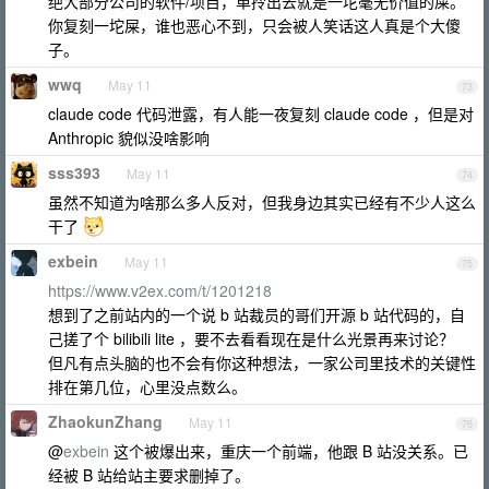
绝大部分公司的软件/项目，单拎出去就是一坨毫无价值的屎。
你复刻一坨屎，谁也恶心不到，只会被人笑话这人真是个大傻
子。
wwq
May 11
73
claude code 代码泄露，有人能一夜复刻 claude code ，但是对
Anthropic 貌似没啥影响
sss393
May 11
74
虽然不知道为啥那么多人反对，但我身边其实已经有不少人这么
干了
exbein
May 11
75
https://www.v2ex.com/t/1201218
想到了之前站内的一个说 b 站裁员的哥们开源 b 站代码的，自
己搓了个 bilibili lite ，要不去看看现在是什么光景再来讨论？
但凡有点头脑的也不会有你这种想法，一家公司里技术的关键性
排在第几位，心里没点数么。
ZhaokunZhang
May 11
76
@
exbein
这个被爆出来，重庆一个前端，他跟 B 站没关系。已
经被 B 站给站主要求删掉了。