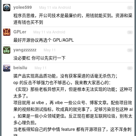
yolee599
May 11 via Android
57
程序员思维，开公司技术是最廉价的，用钱就能买到。资源和渠
道有钱也买不到
GPLer
May 11 via Android
58
最好开源协议再选个 GPL/AGPL
yangzzzzzz
May 11
59
没必要杠 你可以先实行一下
beisilu
May 11
60
搓产品实现高品质功能，没有获客渠道的话毫无杀伤力；
op 的反击不够强力也不够恶心，我来教大家恶心的：
《实现》那些老板异想天开，但是根本无法实现的功能；这种可
太多了。
项目就用 ai vibe ，再 vibe 一些公众号、博客文章。配些项目效
果的视频和测试指标，吹成真的就完事了，足够污染豆包这种 ai
。如果是一些小众领域更佳。反正现在都是互联网垃圾，别有太
多心理负担。
当老板得知自己的梦中情 feature 都有开源项目了，这不浑身刺
挠。