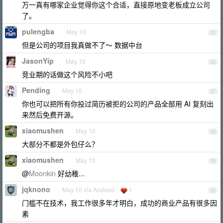
万一真有哪家企业觉得你这个合适，直接原地变老板成立公司
了。
pulengba
May 10
25
但是公司的项目我真做不了～ 数据中台
JasonYip
May 10
26
竞业期的话做这个风险不小吧
Pending
May 10
27
你也可以把所有你投过简历被拒的公司的产品全部用 AI 复刻出
来然后免费开源。
xiaomushen
May 10
28
大部分不都是外包仔么？
xiaomushen
May 10
29
@
Moonkin
好幼稚...
jqknono
May 10 via Android
1
30
门槛不在技术，我工作很多年才明白，成功的商业产品有很多因
素