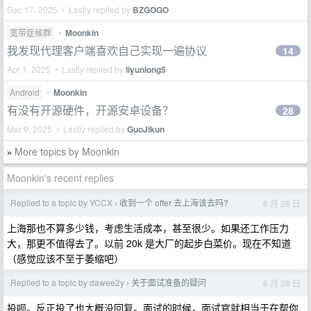
Dec 17, 2025 • Lastly replied by
BZGOGO
宽带症候群
•
Moonkin
我发现代理客户端喜欢自己实现一遍协议
14
Apr 1, 2025 • Lastly replied by
liyunlong5
Android
•
Moonkin
有没有开源硬件，开源安卓设备？
28
Mar 9, 2025 • Lastly replied by
GuoJikun
More topics by Moonkin
»
Moonkin's recent replies
Replied to a topic by YCCX
收到一个 offer 去上海该去吗?
6 月 28 日
›
上海那也不算多少钱，考虑生活成本，甚至很少。如果还工作压力
大，那更不值得去了。以前 20k 是大厂的起步白菜价。现在不知道
（感觉应该不至于萎缩吧）
Replied to a topic by dawee2y
关于面试准备的疑问
6 月 28 日
›
投呗。反正投了也大概没回复。面试的时候，面试官就相当于在帮你