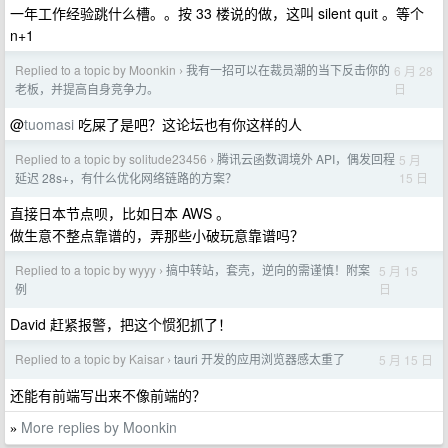
一年工作经验跳什么槽。。按 33 楼说的做，这叫 silent quit 。等个
n+1
Replied to a topic by Moonkin
我有一招可以在裁员潮的当下反击你的
6 月 28
›
日
老板，并提高自身竞争力。
@
tuomasi
吃屎了是吧？这论坛也有你这样的人
Replied to a topic by solitude23456
腾讯云函数调境外 API，偶发回程
5 月
›
15 日
延迟 28s+，有什么优化网络链路的方案？
直接日本节点呗，比如日本 AWS 。
做生意不整点靠谱的，弄那些小破玩意靠谱吗？
Replied to a topic by wyyy
搞中转站，套壳，逆向的需谨慎！附案
5 月 15
›
日
例
David 赶紧报警，把这个惯犯抓了！
Replied to a topic by Kaisar
tauri 开发的应用浏览器感太重了
5 月 15 日
›
还能有前端写出来不像前端的？
More replies by Moonkin
»