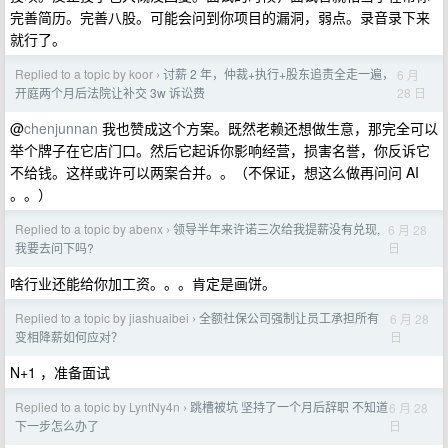
完善简历。完善八股。可能会问到你项目的漏洞，弱点。录音录下来
就行了。
Replied to a topic by koor
讨薪 2 年，仲裁+执行+股东追责全走一遍，
6 月
›
28 日
开庭两个月后法院让补交 3w 诉讼费
@
chenjunnan
我也赞成这个方案。既然老赖还想做生意，那完全可以
举个牌子在它店门口。然后它起诉你影响经营，损害名誉，你反诉它
不给钱。这样或许可以两案合并。。（不保证，想这么做再问问 AI
。。）
Replied to a topic by abenx
领导半年来许诺三次给我提薪没有兑现,
6 月 28
›
日
我要去问下吗?
啥行业还能给你加工资。。。肯定是画饼。
Replied to a topic by jiashuaibei
全额社保公司强制让员工承担所有
6 月 28
›
日
变相降薪如何应对？
N+1 ，准备面试
Replied to a topic by LyntNy4n
跳槽被坑 坚持了一个月后辞职 不知道
6 月 28
›
日
下一步怎么办了