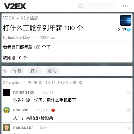
V2EX
职场话题
›
打什么工能拿到年薪 100 个
2.17
By
luckzk
at May 11 · 4202 views
看老哥们都年薪 120 个了
我刚刚 10 个
年薪
打工
收入
27 replies
•
2026-05-13 11:19:29 +08:00
nomansky
May 11
1
你先年龄，学历，用什么手机报下
assilzm
May 11
1
2
大厂，高职级+给股票
macscsbf
May 11
3