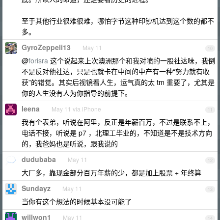
至于其他行业很难很难，哪怕字节这种印钞机达到这个数的都不
多。
GyroZeppeli13
May 11
10
@
forisra
这个说起来上次澳洲那个和我对喷的一股社达味，我倒
不是反对他社达，只是也就卡在中间的中产有一种“努力就有收
获”的错觉。其实后视镜看人生，运气真的太 tm 重要了，尤其是
你的人生没有人为你指导的前提下。
leena
May 11 via iPhone
11
我有个表弟，听说在阿里，反正是年薪百万，不过是联系不上，
电话不接，听说是 p7 ，北理工毕业的，不知道是不是技术方向
的，我爸妈也是听说，跟我说的
dudubaba
May 11
12
大厂多，靠现金部分百万年薪的少，都是加上股票 + 年终算
Sundayz
May 11
13
当你有这个想法的时候基本没可能了
willwon1
May 11
14