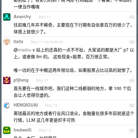
一律当作嘴嗨
Anarchy
May 11
17
往前推几年并不稀奇，主要现在下行期有自信拿百万的很少了，
体感上就很少了。
0x0x
May 11 via Android
18
@
madou
v 站上的还真的一点不不扯，大家说的都是大厂 p7 以
上，或者做 llm 的。 这些现金+股票，百万很正常。
唯一坑的在于中概这两年很垃圾，如果股票占比过高的就惨了。
pfjhetg
May 11
19
首先要在一线城市吧，我们这种二线都弱的地方，拿 100 个后
会让人觉得空虚的。
HENQIGUAI
May 12
20
离钱最近的地方或者行业风口浪尖，金融量化很多年前就是这个
行情，LLM 这几年更是炽手可热
fredweili
May 12
21