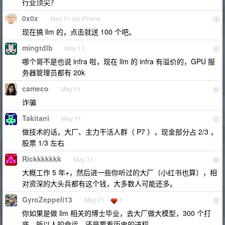
行业顶尖？
0x0x
May 11 via iPhone
4
现在搞 llm 的，点击就送 100 个吧。
mingtdlb
May 11
5
哪个哥不是也说 infra 啦，现在 llm 的 infra 有溢价的，GPU 服
务器管理员都有 20k
cameco
May 11
6
诈骗
Takitani
May 11
7
做技术的话，大厂、主力干活人群（ P7 ），现金部分占 2/3 ，
股票 1/3 左右
Rickkkkkkk
May 11
8
大概工作 5 年+，然后进一些你听过的大厂（小红书也算），相
对资深的大头兵都有这个钱，大多数人可能还多。
GyroZeppeli13
May 11
1
9
你如果是做 llm 相关的博士毕业，去大厂做大模型，300 个打
底。所以人的命运，还是要看历史的进程。