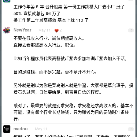
工作今年第 5 年 晋升股票 第一份工作跳槽大厂去小厂 涨了
50% 直接就总包 96 万了
换工作第二年最高绩效 基本上就 110 了
NewYear
May 11
2
15
不要在低收入行业、岗位期望高收入。
直接去看那些高收入行业、职位。
比如当年程序员代表高薪就赶紧去参加培训赶紧去加入干活。
目的是赚钱，而不是兴趣，更不是开不开心。
另外就是别以为你是菜鸟别人就是牛逼，大家都是草台班子，摸
着石头过河，自信要给足，到盲目自信的程度。
哦对了，最重要的就是别求安稳，求安稳还求高收入的，基本不
可能，没有哪个行业长期赚钱，只为赚钱为目的要随时准备转
行。
madou
May 11
16
都别扯了，有实力的把个税 App 打码截图一下看看，不带图的