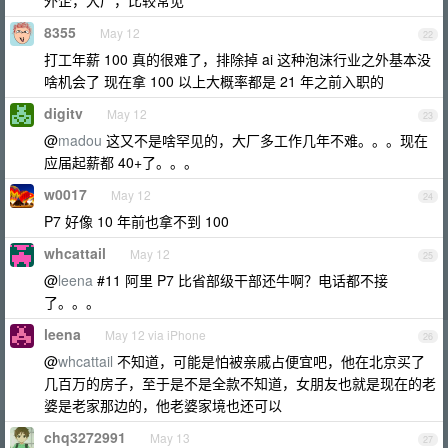
外企，大厂，比较常见
8355
May 12
22
打工年薪 100 真的很难了，排除掉 ai 这种泡沫行业之外基本没
啥机会了 现在拿 100 以上大概率都是 21 年之前入职的
digitv
May 12
23
@
madou
这又不是啥罕见的，大厂多工作几年不难。。。现在
应届起薪都 40+了。。。
w0017
May 12
24
P7 好像 10 年前也拿不到 100
whcattail
May 12
25
@
leena
#11 阿里 P7 比省部级干部还牛啊？电话都不接
了。。。
leena
May 12 via iPhone
26
@
whcattail
不知道，可能是怕被亲戚占便宜吧，他在北京买了
几百万的房子，至于是不是全款不知道，女朋友也就是现在的老
婆是老家那边的，他老婆家境也还可以
chq3272991
May 13
27