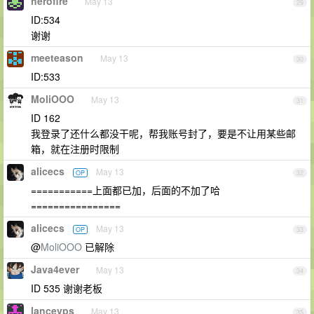
herofire
May 13
29
ID:534
谢谢
meeteason
May 13
30
ID:533
MoliOOO
May 13
31
ID 162
我登录了还什么都没干呢，帮我账号封了，要是不让用某些邮
箱，就在注册时限制
alicecs
May 13
OP
32
===========上面都已加，后面的不加了哈
================
alicecs
May 13
OP
33
@
MoliOOO
已解除
Java4ever
May 13
34
ID 535 谢谢老板
lancevps
May 13
35