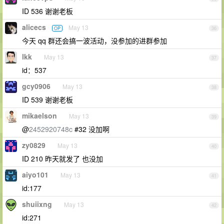
ID 536 谢谢老板
alicecs
May 13
OP
36
今天 qq 群还会搞一波活动，没参加的进群参加
lkk
May 13
37
id：537
gcy0906
May 13
38
ID 539 谢谢老板
mikaelson
May 13
39
@
2452920748c
#32 没加啊
zy0829
May 13
40
ID 210 昨天就发了 也没加
aiyo101
May 13
41
id:177
shuiixng
May 13
42
id:271