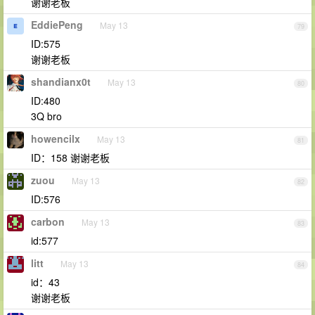
谢谢老板
EddiePeng
May 13
79
ID:575
谢谢老板
shandianx0t
May 13
80
ID:480
3Q bro
howencilx
May 13
81
ID：158 谢谢老板
zuou
May 13
82
ID:576
carbon
May 13
83
id:577
litt
May 13
84
id：43
谢谢老板