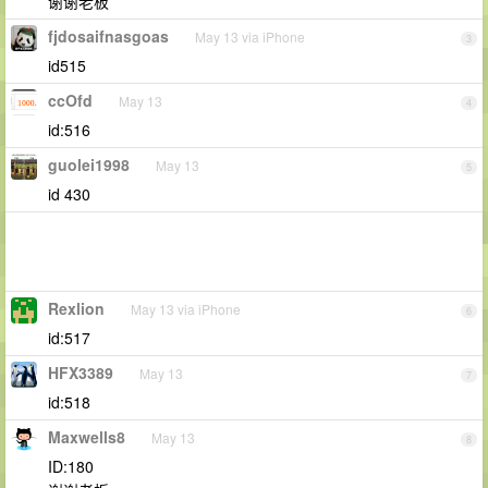
谢谢老板
fjdosaifnasgoas
May 13 via iPhone
3
id515
ccOfd
May 13
4
id:516
guolei1998
May 13
5
id 430
Rexlion
May 13 via iPhone
6
id:517
HFX3389
May 13
7
id:518
Maxwells8
May 13
8
ID:180