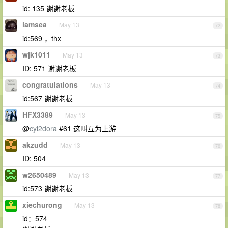
id: 135 谢谢老板
iamsea
May 13
72
id:569 ，thx
wjk1011
May 13
73
ID: 571 谢谢老板
congratulations
May 13
74
id:567 谢谢老板
HFX3389
May 13
75
@
cyl2dora
#61 这叫互为上游
akzudd
May 13
76
ID: 504
w2650489
May 13
77
id:573 谢谢老板
xiechurong
May 13
78
id：574