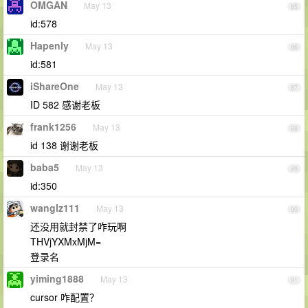
OMGAN
May 13
85
id:578
Hapenly
May 13
86
id:581
iShareOne
May 13
87
ID 582 感谢老板
frank1256
May 13
88
id 138 谢谢老板
baba5
May 13
89
id:350
wanglz111
May 13
90
还没用就封禁了咋玩啊
THVjYXMxMjM=
登录名
yiming1888
May 13
91
cursor 咋配置？