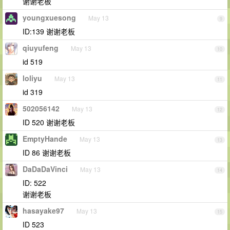
谢谢老板
youngxuesong
May 13
9
ID:139 谢谢老板
qiuyufeng
May 13
10
id 519
loliyu
May 13
11
id 319
502056142
May 13
12
ID 520 谢谢老板
EmptyHande
May 13
13
ID 86 谢谢老板
DaDaDaVinci
May 13
14
ID: 522
谢谢老板
hasayake97
May 13
15
ID 523