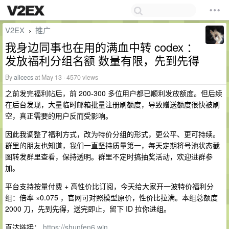
V2EX
推广
›
我身边同事也在用的满血中转 codex ：
发放福利分组名额 数量有限，先到先得
By
alicecs
at May 13 · 4570 views
之前发完福利帖后，前 200-300 多位用户都已顺利发放额度。但后续
在后台发现，大量临时邮箱批量注册刷额度，导致赠送额度很快被刷
空，真正需要的用户反而受影响。
因此我调整了福利方式，改为特价分组的形式，更公平、更可持续。
群里的朋友也知道，我们一直坚持质量第一，每天定期将号池状态截
图转发群里查看，保持透明。群里不定时搞抽奖活动，欢迎进群参
加。
平台支持按量付费 + 高性价比订阅，今天给大家开一波特价福利分
组：倍率 ×0.075 ，官网可对照模型原价，性价比拉满。本组总额度
2000 刀，先到先得，送完即止，留下 ID 拉你进组。
直达链接：
https://shunfen6.win