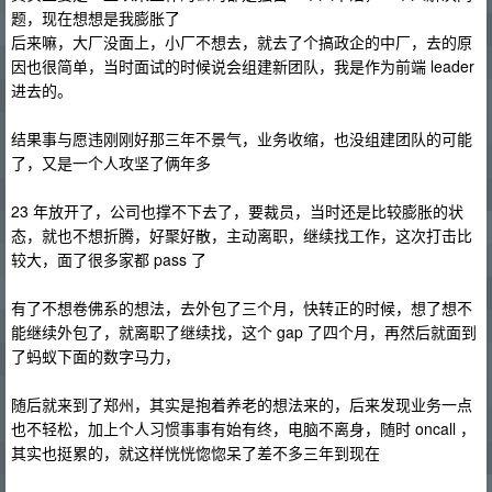
题，现在想想是我膨胀了
后来嘛，大厂没面上，小厂不想去，就去了个搞政企的中厂，去的原
因也很简单，当时面试的时候说会组建新团队，我是作为前端 leader
进去的。
结果事与愿违刚刚好那三年不景气，业务收缩，也没组建团队的可能
了，又是一个人攻坚了俩年多
23 年放开了，公司也撑不下去了，要裁员，当时还是比较膨胀的状
态，就也不想折腾，好聚好散，主动离职，继续找工作，这次打击比
较大，面了很多家都 pass 了
有了不想卷佛系的想法，去外包了三个月，快转正的时候，想了想不
能继续外包了，就离职了继续找，这个 gap 了四个月，再然后就面到
了蚂蚁下面的数字马力，
随后就来到了郑州，其实是抱着养老的想法来的，后来发现业务一点
也不轻松，加上个人习惯事事有始有终，电脑不离身，随时 oncall ，
其实也挺累的，就这样恍恍惚惚呆了差不多三年到现在