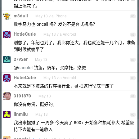
锦上添花了。
m3dull
May 13 via iPhone
85
数字马力也 oncall 吗？发的不是台式机吗？
HotieCutie
May 13 via Android
86
别想了，年纪也到了，我比你还大，我也就还能干几个月，准备
到时候就躺平了
27v2er
May 13
87
@
nanofei
钓鱼，骑车，买摩托，染烫
HotieCutie
May 13 via Android
88
本来就是下坡路的程序猿行业，ai 把这行彻底干废了
3191870
May 13
89
你没有房贷，挺好的。
linmilu
May 13
90
我出来摆摊了 一周多 今天卖了 600+ 开始各种损耗都大 希望坚
持下去能有一笔收入