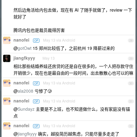
然后边角活给内包去做，现在有 AI 了随手就做了，review 一下
就好了
腾讯内包也是裁员裁得厉害
nanofei
May 13 via Android
OP
28
@
gotOwt
15 郑州比较低了，之前杭州 19 降薪过来的
jiangfkyyy
May 13
29
相比那些结婚养娃还房贷的还是自在很多的，一个人把存款守住
开销很少，现在也是最自由的一段时间，出去散散心也可以的嘛
nanofei
May 13 via Android
OP
30
@
ala2008
亏惨了🥲
nanofei
May 13 via Android
OP
31
@
Sundayz
主要是不上班，也不知道做什么，没有家庭没有锚
点
nanofei
May 13 via Android
OP
32
@
jiangfkyyy
确实，越投简历越焦虑，只能尽量多走走了