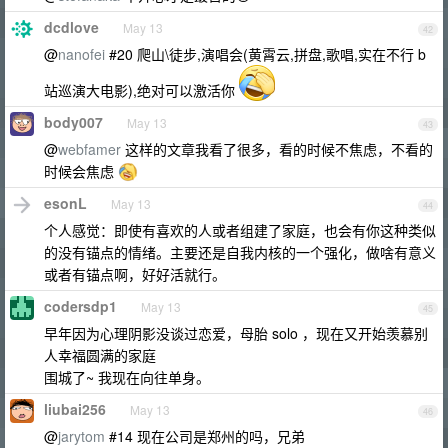
dcdlove
May 13
42
@
nanofei
#20 爬山\徒步,演唱会(黄霄云,拼盘,歌唱,实在不行 b
站巡演大电影),绝对可以激活你
body007
May 13
43
@
webfamer
这样的文章我看了很多，看的时候不焦虑，不看的
时候会焦虑
esonL
May 13
44
个人感觉：即使有喜欢的人或者组建了家庭，也会有你这种类似
的没有锚点的情绪。主要还是自我内核的一个强化，做啥有意义
或者有锚点啊，好好活就行。
codersdp1
May 13
45
早年因为心理阴影没谈过恋爱，母胎 solo ，现在又开始羡慕别
人幸福圆满的家庭
围城了~ 我现在向往单身。
liubai256
May 13
46
@
jarytom
#14 现在公司是郑州的吗，兄弟