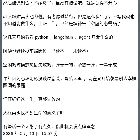
然后被通知合同不续签了，虽然有赔偿吧，就是觉得不开心
ai 大跃进其实也都懂，有考虑过转行，但是这么多年了，不写代码也
不知道能做什么，上班工作，已经是填补生活空虚的必需品了
这几天开始看看 python ，langchain ，agent 开发什么的
顺便也继续投前端岗位，已读不回，未读不回
空闲的时候想想挺失败的，身无一物，孑然一身，一事无成
早年因为心理阴影没谈过恋爱，母胎 solo ，现在又开始羡慕别人幸福
圆满的家庭
仔仔细细这一生，真够失败的
大概再也找不到生命的意义了吧
有些话一个人憋了有点久，借此机会发点碎碎念
2026 年 5 月 13 日 15:57 分