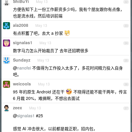
ShiBuYi
May 13
22
方便告知下上一份工作薪资多少吗，我有个朋友跟你有点像，
也是流水线，然后培训前端
ala2008
May 13
23
有点积蓄了吧，去大 a 抄家
signalas1
May 13
24
数字马力怎么开始裁员了 去年还招聘很多
Sundayz
May 13
25
@
nanofei
不值得为工作投入太多了，多花时间精力投入自身
吧。
weicools
May 13
26
95 年的原生 Android 还在干
不晓得还能不能干两年，传言
6 月裁 20%，难搞啊，不想出去面试
zeex
May 13
27
@
signalas1
#25
感觉 AI 冲击很大，以前都是裁正职，招内包，