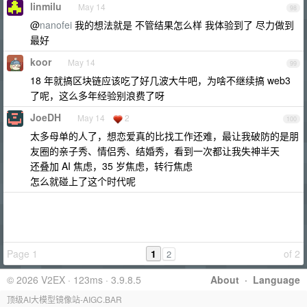
linmilu
May 14
98
@
nanofei
我的想法就是 不管结果怎么样 我体验到了 尽力做到
最好
koor
May 14
99
18 年就搞区块链应该吃了好几波大牛吧，为啥不继续搞 web3
了呢，这么多年经验别浪费了呀
JoeDH
May 14
2
100
太多母单的人了，想恋爱真的比找工作还难，最让我破防的是朋
友圈的亲子秀、情侣秀、结婚秀，看到一次都让我失神半天
还叠加 AI 焦虑，35 岁焦虑，转行焦虑
怎么就碰上了这个时代呢
Page 1
1
of 2
2
© 2026 V2EX · 123ms · 3.9.8.5
About
·
Language
顶级AI大模型镜像站-AIGC.BAR