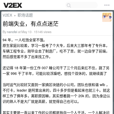
V2EX
职场话题
›
前端失业，有点点迷茫
By
nanofei
at May 13 · 15146 views
94 年，一人吃饱全家不饿。
原生家庭比较差，学习一般考了个大专，后来大三那年考了专升本，
车辆工程专业，刚毕业去了制造厂，吃不了苦，就一边自学了前端，
然后感觉差不多了出来找工作，
还记得 18 年第一份工作 007 睡公司干了三个月后来扛不住，跳了另
一家 996 干了半年，可能比较浮躁吧，想找个双休的，就继续面了
当时运气比较好又面到一家搞区块链的小公司，团队也很和谐 wlb ，
不打卡，leader 是阿里出来的，四十多岁但是看起来也就三十。就这
样工作了俩年多，离职原因嘛，其实想着跳一个 20k 的，因为身边认
识的熟人不是大厂就是高薪，就觉得自己也可以。
其实主要是一直以来工作的公司都是独自一个人干活，一个人解决问