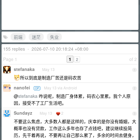
前端
迷茫
失业
155 replies
•
2026-07-10 20:18:24 +08:00
Page 1
1
of 2
2
stefanaka
May 13
1
所以到底是制造厂苦还是码农苦
nanofei
May 13 via Android
OP
2
@
stefanaka
咋说呢，制造厂身体累，码农心里累。我个人原
因，接受不了工厂生活吧。
Sundayz
May 13
2
3
不要这么焦虑，大多数人都是这样的，庆幸的是你没有婚姻，大
概率也没有贷款，工作这么多年也存了点钱吧，建议继续投简
历，先干着再说，不要再让自己那么累了，多余的时间去健身，