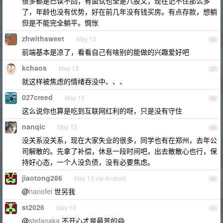
很多都是已读不回，有面试也全是八股文，现在记不住那么多
了，年龄也没有优势，好在前几年没有钱买房。有点存款，想躺
但是不能完全躺平。惆怅
zhwithsweet
May 13
36
前端基本是凉了，看看自己有啥别的能做的兴趣爱好吧
kchaos
May 13
37
就这样被焦虑的情绪吞没中、、、
027creed
May 13
38
这么说你也算是吃到互联网红利的呀，只是没有守住
nanqic
May 13
39
没关系没关系，现在大家失业的很多，同学也有在郑州，去年公
司解散的。先拿了补偿，休息一段时间吧，出去散散心也行，保
持好心态，一个人没负债，没有必要焦虑。
jiaotong286
May 13 via Android
40
@
nanofei
世另我
st2026
May 13
41
@
stefanaka
不开心才是最苦的😄