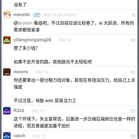
没有了
nanofei
May 13 via Android
OP
9
@
jarytom
看组吧，不过目前应该比较卷了，ai 大跃进，所有的
需求都很紧凑
yifangtongxing28
May 13
10
攒了多少钱？
如果不走开发的路，其他路也不太轻松吧
moons
May 13
11
你还要拿出一部分精力找对象，趁现在有钱没压力，给自己上点
强度
不过注意，母胎 solo 容易当力工
K332
May 13
12
这个环境下，失业是常态，后面进一步压缩后端岗位也是一样的
进程，而且普遍是加量不加价
catch
May 13
13