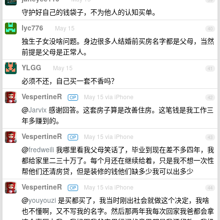
守护好自己的钱袋子，不为他人的认知买单。
lyc776
May 15
40
独生子女没啥问题。身边很多人结婚前买房名字都是父母，当然
前提是父母是正常人。
YLGG
May 15
41
必须不还，自己买一套不香吗？
VespertineR
May 15 via iPhone
OP
42
@
Jarvix
感谢回答。这套房子算是改善住房。这笔钱是我工作三
年多赚到的。
VespertineR
May 15 via iPhone
OP
43
@
fredweili
我哪里看我父母笑话了，毕业到现在差不多四年，我
都给家里二三十万了。每个月还在继续给着，只是我不想一次性
帮他们还清房贷，但是装修的钱他们缺多少我可以出多少
VespertineR
May 15 via iPhone
OP
44
@
youyouzi
是买都买了，我当时刚出社会就做这个决定，我啥
也不懂啊，又不写我的名字。然后那两年我每次回家我爸都会拿