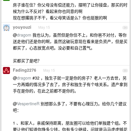
房子谁在住？你父母没有偿还能力，摆明了让你接盘，那买的时
候为什么不反对？看起来你也同意的啊
现在想撂挑子不干，看父母笑话是么？你也挺狠的啊
youyouzi
May 15
34
@
dragom
我也认为，虽然但是你住不上，和你爸不对付，等你
送走他们还是你的啊，虽然这破玩意现在看来是负资产，但是买
都买了，心态放宽点吧。没必要和自己置气。
买都买了是吧？
Fading2276
May 15
35
@
dragom
#32 ，独生子就一定是你的房子？老人一方去世，另
一方再婚的情况多了去了，房子和独生子有个啥关系。遗产拿到
手在是你的，在此之前都不是你的。
@
VespertineR
别想那么多了，不要有心理压力。给你几个建议
吧：
1 、和家人，亲戚保持距离，朋友圈可以给他们单独建个组。不
要让他们知道你挣多少钱，你有多少继续，问就是马马虎虎够花