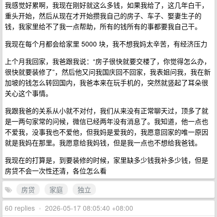
我感觉好累啊，我现在刚好就这么多钱，如果我给了，这几年白干，
重头开始，然后从现在才开始攒我自己的房子、车子、娶妻生子的
钱，我家里给不了我一点帮助，所有的钱所有的事都要我自己干。
我现在每个月都会给家里 5000 块，我不想我妈太辛苦，有经济压力
上个月我回家，我爸跟我说：“房子很快就要交楼了，你觉得怎么办，
很快就要装修了”，然后他又问我国庆回不回家，我表姐问我，我在新
加坡的钱怎么转回国内，我爸本来在玩手机的，突然就竖起了耳朵很
关心这个事情。
我跟我爸的关系从小就不对付，我们从来没有正常聊天过，顶多了就
是一两句家常的问候，微信已经两年没有消息了。我知道，他一点也
不爱我，没事我也不爱他，但我妈是爱我的，我愿意回家的唯一原因
就是我妈在那里。我愿意给我妈钱，但是我一点也不想给我爸钱。
我现在的打算是，到要装修的时候，家里缺多少钱我补多少钱，但是
房贷不会一次性还清，各位怎么看
房贷
家庭
独立
60 replies
•
2026-05-17 08:05:40 +08:00