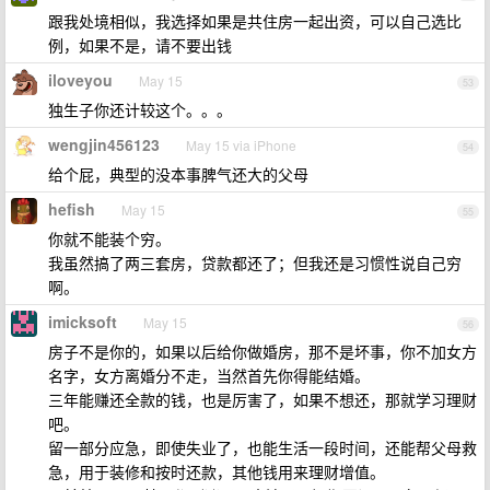
跟我处境相似，我选择如果是共住房一起出资，可以自己选比
例，如果不是，请不要出钱
iloveyou
May 15
53
独生子你还计较这个。。。
wengjin456123
May 15 via iPhone
54
给个屁，典型的没本事脾气还大的父母
hefish
May 15
55
你就不能装个穷。
我虽然搞了两三套房，贷款都还了；但我还是习惯性说自己穷
啊。
imicksoft
May 15
56
房子不是你的，如果以后给你做婚房，那不是坏事，你不加女方
名字，女方离婚分不走，当然首先你得能结婚。
三年能赚还全款的钱，也是厉害了，如果不想还，那就学习理财
吧。
留一部分应急，即使失业了，也能生活一段时间，还能帮父母救
急，用于装修和按时还款，其他钱用来理财增值。