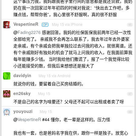
这个事压力我，我妈跟我爸字里行间的意思都是我还贷款，我奶
奶在我一次回家过年年初四的时候对我说：“快出去工作吧，多
赚点钱，帮帮你爸”，我心里很不舒服啊，真的很不舒服
VespertineR
May 15 via iPhone
OP
45
@
Fading2276
感谢回答。我妈的社保医保我前两年已经一次性
全部给完了。 亲戚我不会再怎么联系了，我去年过年去外婆家
走亲戚，有个亲戚会把我单独拉过去问我的收入，就很离谱。还
有个亲戚刚好有独处的机会了就马上问我的收入，在我面前算我
每年能赚多少钱。 当时我给他们撒谎了，报了一个我觉得比较
小还能接受的数，但我后来想想还是报大了
davidyin
May 15 via Android
46
就说你的钱，要留着自己买房结婚的。
en26sky
May 15
47
不是自己的名字为啥要还？父母还不起可以出租或者卖了呀
youyouzi
May 15
48
@
VespertineR
#44 懂你，老一辈是这样的。压力怪
我也有一套，也是爸妈名字我在供，跟你一样是独子。放宽心