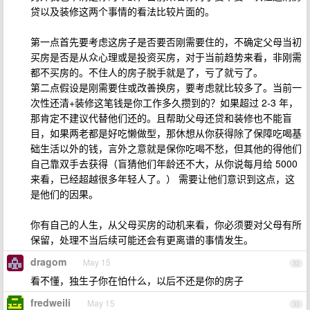
贷以及装修这两个事情的看法比较片面的。
第一点首先要考虑这房子是否要否刚需要住的，不确定父母当初
买房是否是从众心理或是投资买房，对于当前趋势来看，非刚需
都不买房的。不住人的房子脱手就是了，亏了就亏了。
第二点假设是刚需要住或改善换房，要考虑就比较多了。当前一
次性还清+装修这笔钱是你工作多久攒到的？如果超过 2-3 年，
那肯定不建议代替他们还的。且帮助父母还贷和装修也不能盲
目，如果两老都是好吃懒做型，那休想从你获得除了保障吃喝基
础生活以外的钱，言外之意就是保你吃喝不愁，但其他的得他们
自己靠双手去获得（盲猜他们年龄还不大，从你说每月给 5000
来看，已经超越很多年轻人了。） 需要让他们意识到这点，这
是他们的因果。
你有自己的人生，从父母买房的动机来看，你必须要对父母有所
保留，处理不当后续可能还会有更离谱的事情发生。
dragom
May 15
32
看不懂，独生子你在怕什么，以后不还是你的房子
fredweili
May 15
33