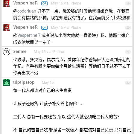
VespertineR
May 15 via iPhone
OP
19
@
coderluan
好不了一点，我没钱的时候他就很嫌弃我，在我面
前会有情绪的那种，现在知道我有钱了，在我面前反而比较温和
VespertineR
May 15 via iPhone
OP
20
@
VespertineR
或者说从小到大他就一直很嫌弃我，他那个嫌弃
的表情我能记一辈子
xenme
May 15 via iPhone
21
少联系，多哭穷，偶尔给点，看你年纪你爸妈应该还没到养老的
年纪，有手有脚需要你每个月给生活费？等他们日子过不下去了
你再出来不迟
triptipstop
May 15
22
每一代人都该对自己的人生负责
让孩子还房贷 让孩子补交养老保险 ...
三代人 总有一代要吃苦 所以 这代人就必须吃三代人的苦？
不 自己的苦自己吃 都是第一次做人 都应该对自己负责 只对自己