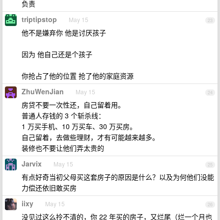
负责
triptipstop
May 15
23
他不是嫌弃你 他是讨厌孩子
因为 他自己还是个孩子
你抢占了他的位置 抢了他的家庭资源
ZhuWenJian
May 15
24
房贷不要一次性还，自己留着用。
普通人存钱的 3 个斩杀线：
1 万买手机、10 万买车、30 万买房。
自己留着，去做些理财，才有可能越来越多。
装修也不要让他们弄太贵的
Jarvix
May 15
25
有点好奇当初父母买这套房子的原因是什么？以及为何他们没能
力偿还依旧敢买房
iixy
May 15
26
没见过这么拎不清的，你 22 年买的房子，又烂尾（烂一个月也