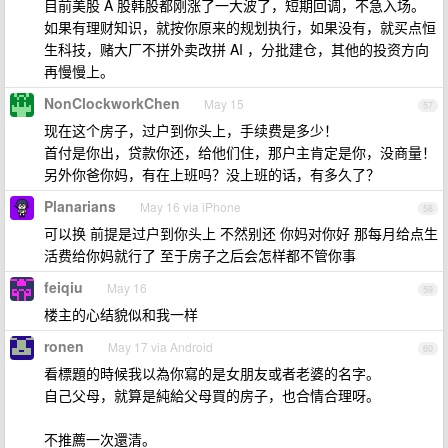
目前美股 A 股韩股都刚涨了一大波了，短期回调，不急入场。
如果有理财知识，就按你原来的规划执行，如果没有，就买点恒
生科技，赌大厂不拼外卖改拼 AI ，分批建仓，其他的投资方向
再慢慢上。
NonClockworkChen
May 15
57
现在这个房子，过户到你头上，手续费是多少！
首付是你出，贷款你还，给他们住，那户主肯定是你，没商量！
另外你爸你妈，有在上班吗？没上班的话，有多久了？
Planarians
May 16 via iPhone
58
可以换 前提是过户到你头上 不然别还 你妈对你好 那每月给点生
活费给你妈就行了 至于房子之后会怎样都不管你事
feiqiu
May 16
59
楼主的心结貌似和我一样
ronen
May 17 via Android
60
看標題的時候我以為你寫的是女朋友或者老婆的名字。
自己父母，就算是純給父母買的房子，也合情合理呀。
不推薦一次還清。