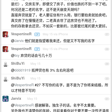
是烂），交房玄学，即便交了房子，价值也跌的不到一半了吧。
何况还是二老的名字，这不是天崩变天胡吗？
直接弃贷就是了，老人要征信有什么用，银行要拍卖就拍卖吧，
真交房了在慢慢还贷，二老真去世了这房贷也不用还了。
你的存款拿去还贷，不如买一套新的，比那套烂尾的更大更好。
VespertineR
May 15 via iPhone
OP
27
@
Jarvix
他们就是指望着我来还，但是又不写我的名字
VespertineR
May 15 via iPhone
OP
28
@
iixy
弃贷的话会亏几十万
ShiBuYi
May 15
29
@
dddd1919
抵押贷也有 3% 左右利息吧
ShiBuYi
May 15
30
@
VespertineR
#27 不写你的名字，是不是为了你将来结婚，所
以才特意不写的
Jarvix
May 15
31
@
VespertineR
感谢解答。独生子的话，名字不太重要。
另外我也不清楚你的年龄，目前来看你对于要不要一次性还清房