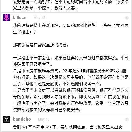
最好是有一点随机性，在不固定的时间给不固定的金额，每次给
家里人都是一个惊喜，激发人之善。
billccn
May 15
6
我的理解是楼主在新加坡，父母的观念比较陈旧（先生了女孩再
生了楼主）？
那我觉得没有帮家里还的必要。
一是楼主不一定会住，如果要住再给父母钱过户都来得及。平时
补贴家用已经尽孝了。
二是中国房市很难再景气，22 年还买非刚需房属于经济决策能
力有问题，如果这个决策是父母主导的，他们说不定还有其他歪
点子，帮他们还是无底洞，不如逼他们现实一点。
三是房子尚未交房可以尝试和银行谈降低月供，银行看得见你父
母的余额，没有钱的人才能谈下来。即使交房以后断供现在银行
一般也不收房产了，会对贷款进行各种放宽。谈到一个合理的月
供数额对楼主的父母和自己都更安全。
banricho
May 15
7
看到 sg 基本确定 w3 了，要防就彻底点，当心被家里人出卖