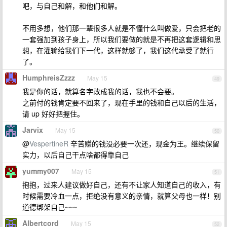
吧，与自己和解，和他们和解。
不用多想，他们那一辈很多人就是不懂什么叫做爱，只会把老的
一套强加到孩子身上，所以我们要做的就是不再把这套逻辑和思
想，在灌输给我们下一代，这样就够了，我们这代承受了就行
了。
HumphreisZzzz
May 15
49
我是你的话，就算名字改成我的话，我也不会要。
之前付的钱肯定要不回来了，现在手里的钱和自己以后的生活，
请 up 好好把握住。
Jarvix
May 15
50
@
VespertineR
辛苦赚的钱没必要一次还，现金为王。继续保留
实力，以后自己干点啥都得靠自己
yummy007
May 15
51
抱抱，过来人建议做好自己，还有不让家人知道自己的收入，有
时候需要冷血一点，拒绝没有意义的亲情，就算父母也一样！别
道德绑架自己~~~
Albertcord
May 15
52