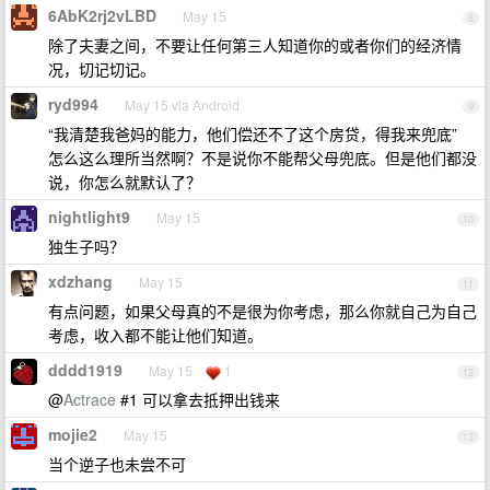
6AbK2rj2vLBD
May 15
8
除了夫妻之间，不要让任何第三人知道你的或者你们的经济情
况，切记切记。
ryd994
May 15 via Android
9
“我清楚我爸妈的能力，他们偿还不了这个房贷，得我来兜底”
怎么这么理所当然啊？不是说你不能帮父母兜底。但是他们都没
说，你怎么就默认了？
nightlight9
May 15
10
独生子吗？
xdzhang
May 15
11
有点问题，如果父母真的不是很为你考虑，那么你就自己为自己
考虑，收入都不能让他们知道。
dddd1919
May 15
1
12
@
Actrace
#1 可以拿去抵押出钱来
mojie2
May 15
13
当个逆子也未尝不可