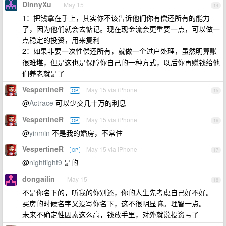
DinnyXu
May 15
14
1：把钱拿在手上，其实你不该告诉他们你有偿还所有的能力
了，因为他们就会去惦记。现在现金流会更重要一点，可以做一
点稳定的投资，用来复利
2：如果非要一次性偿还所有，就做一个过户处理，虽然明算账
很难堪，但是这也是保障你自己的一种方式，以后你再赚钱给他
们养老就是了
VespertineR
May 15 via iPhone
OP
15
@
Actrace
可以少交几十万的利息
VespertineR
May 15 via iPhone
OP
16
@
yinmin
不是我的婚房，不常住
VespertineR
May 15 via iPhone
OP
17
@
nightlight9
是的
dongailin
May 15
18
不是你名下的，听我的你别还，你的人生先考虑自己好不好。
买房的时候名字又没写你名下，这不很明显嘛。理智一点。
未来不确定性因素这么高，钱放手里，对外就说投资亏了