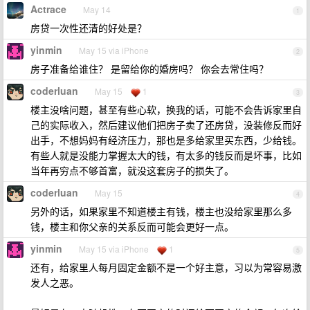
Actrace
May 14
1
房贷一次性还清的好处是？
yinmin
May 15 via iPhone
2
房子准备给谁住？ 是留给你的婚房吗？ 你会去常住吗？
coderluan
May 15
1
3
楼主没啥问题，甚至有些心软，换我的话，可能不会告诉家里自
己的实际收入，然后建议他们把房子卖了还房贷，没装修反而好
出手，不想妈妈有经济压力，那也是多给家里买东西，少给钱。
有些人就是没能力掌握太大的钱，有太多的钱反而是坏事，比如
当年再穷点不够首富，就没这套房子的损失了。
coderluan
May 15
4
另外的话，如果家里不知道楼主有钱，楼主也没给家里那么多
钱，楼主和你父亲的关系反而可能会更好一点。
yinmin
May 15 via iPhone
1
5
还有，给家里人每月固定金额不是一个好主意，习以为常容易激
发人之恶。