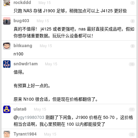
rockddd
May 15
7
只跑 NAS 存储 J1900 足够，稍微加点可以上 J4125 更好些
bug403
May 15
8
真的不值得！ j4125 或者更强吧，nas 最好直接买成品吧，假如
你想存储重要数据。玩玩什么设备都可以！
bitkuang
May 15
9
n100
sn0wdr1am
May 15
10
值得。
有预算上好一点的。
原来 N100 很合适，但是现在价格都翻倍了。
ulata8
May 15
11
@
ygy19980703
刚翻了下闲鱼，J1900 价格在 50-70 ，这价格
相当合适啊，我心里预期在 100 以内都能接受了
Tyrant1984
May 15
12