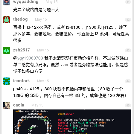
wyqpadding
May 15
41
光弄个软路由是问题不大
thedog
May 15
42
直接上 i3-12xxx 系列，或者 i3-8100 ，j1900 和 j4125 ，炒了
那么多年，要嘛垃圾，要嘛溢价。 你直接上 i3 系列，可玩性高
很多
zsh2517
May 15
43
@
ygy19980703
我不太清楚现在市场价格咋样，不过做软路由
单口感觉有点局限，虽然 vlan 或者是旁路接法也能用，但是感
觉不如多口方便
icanfork
May 15
44
pn40 + J4125 ，300 块钱不包括内存和硬盘（ 80 收了一个
128G 的 SSD ，内存自己有一根 8G 的，咸鱼也是 120 左右）
caola
May 15
45