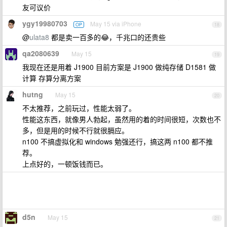
友可议价
ygy19980703
May 15 via iPhone
OP
18
@
ulata8
都是卖一百多的😂，千兆口的还贵些
qa2080639
May 15
19
我现在还是用着 J1900 目前方案是 J1900 做纯存储 D1581 做
计算 存算分离方案
hutng
May 15
20
不太推荐，之前玩过，性能太弱了。
性能这东西，就像男人勃起，虽然用的着的时间很短，次数也不
多，但是用的时候不行就很膈应。
n100 不搞虚拟化和 windows 勉强还行，搞这两 n100 都不推
荐。
上点好的，一顿饭钱而已。
d5n
May 15
21