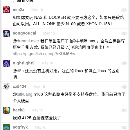
，all in one
mm2x
May 16
67
如果你要玩 NAS 和 DOCKER 就不要考虑这个，如果只是软路
由可以用。ALL IN ONE 最少 N100 或者 XEON D-1581
songyoucai
May 16
68
@
dreamLover
我在闲鱼发布了 [蜗牛星际 nas ，全洗白黑群晖
原生千兆 A 款, 系统已经升级 7.] #退坑回血便宜出！#
https://p.goofish.com/p/VKDIJ6Rw
nightlight9
May 16
69
@
d5n
还真没有主机好用。残血的 linux 和满血 linux 的区别
吧。
cz5424
May 16
70
@
bitkuang
n100 这种软路由好像不支持多盘位。我目前只放了
个大硬盘
beck8
May 16
71
我的 4125 直接裸装爱快了
sdgfryk
May 16
72