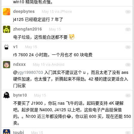
win10 精简版有点慢。
deepbytes
May 15 via iPhone
56
j4125 已经稳定运行 7 年了
zhengfan2016
May 15
57
电子垃圾，这性能白送都不要
v1
May 15
58
r5 7600 24 小时跑，一个月也才 60 块电费
ndxxx
May 15 via Android
59
@
ygy19980703
入门其实不建议这个 u ，而且太老了没有 aes
硬件加速，也太慢了，折腾起来不得劲。42 楼的建议更适合入
门玩家
byte10
May 15
60
不要买了 J1900 ，你玩 nas 飞牛的话，起码要支持 4K 硬解
吧。起步就是 N4000, J4125 以上吧，这些电子产品挺保值
的。。N100 近三年都没降价😂，你以前 600 买，现在还能 550
卖。
toubi
May 15
61