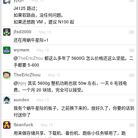
50
J4125 路过；
如果软路由，没任何问题。
如果还想跑 VM ，建议 N100 起
jfsd2000
May 15
51
还在用蜗牛星际+1
wymam
May 15
52
@
TheEricZhou
都这么多年了 5600G 怎么价格还这么坚挺。二
手都要 5-600
TheEricZhou
May 15
53
@
jkjoy
其实 5600g 整机功耗也就 50w 左右，一天 6 毛钱电
费，一个月 20 块钱，完全可以接受。
sundev
May 15
54
我有个蜗牛星际的板子，之前换下来的，放好久了，你要的话到
付送你了
Seanfuck
May 15
55
用来做存储共享、下载机、备份机、跑些小任务够用了，跑