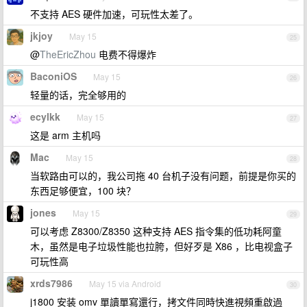
不支持 AES 硬件加速，可玩性太差了。
jkjoy
May 15
25
@
TheEricZhou
电费不得爆炸
BaconiOS
May 15
26
轻量的话，完全够用的
ecylkk
May 15
27
这是 arm 主机吗
Mac
May 15
28
当软路由可以的，我公司拖 40 台机子没有问题，前提是你买的
东西足够便宜，100 块？
jones
May 15
29
可以考虑 Z8300/Z8350 这种支持 AES 指令集的低功耗阿童
木，虽然是电子垃圾性能也拉胯，但好歹是 X86 ，比电视盒子
可玩性高
xrds7986
May 15 via Android
30
j1800 安装 omv 單讀單寫還行，拷文件同時快進視頻重啟過