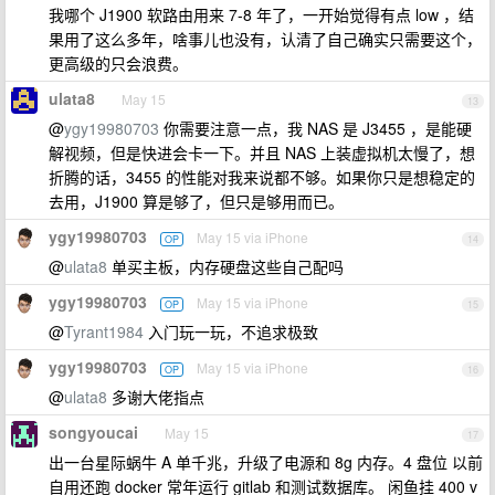
我哪个 J1900 软路由用来 7-8 年了，一开始觉得有点 low ，结
果用了这么多年，啥事儿也没有，认清了自己确实只需要这个，
更高级的只会浪费。
ulata8
May 15
13
@
ygy19980703
你需要注意一点，我 NAS 是 J3455 ，是能硬
解视频，但是快进会卡一下。并且 NAS 上装虚拟机太慢了，想
折腾的话，3455 的性能对我来说都不够。如果你只是想稳定的
去用，J1900 算是够了，但只是够用而已。
ygy19980703
May 15 via iPhone
OP
14
@
ulata8
单买主板，内存硬盘这些自己配吗
ygy19980703
May 15 via iPhone
OP
15
@
Tyrant1984
入门玩一玩，不追求极致
ygy19980703
May 15 via iPhone
OP
16
@
ulata8
多谢大佬指点
songyoucai
May 15
17
出一台星际蜗牛 A 单千兆，升级了电源和 8g 内存。4 盘位 以前
自用还跑 docker 常年运行 gitlab 和测试数据库。 闲鱼挂 400 v