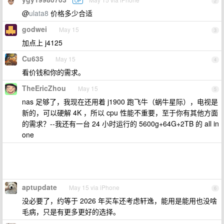
OP
2
@
ulata8
价格多少合适
godwei
May 15
3
加点上 j4125
Cu635
May 15
4
看价钱和你的需求。
TheEricZhou
May 15
5
nas 足够了，我现在还用着 j1900 跑飞牛（蜗牛星际），电视是
新的，可以硬解 4K ，所以 cpu 性能不重要，至于你有其他方面
的需求？--我还有一台 24 小时运行的 5600g+64G+2TB 的 all in
one
aptupdate
May 15 via iPhone
6
没必要了，约等于 2026 年买车还考虑轩逸，能用是能用也没啥
毛病，只是有更多更好的选择。