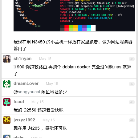
我现在用 N3450 的小主机一样放在家里跑着，做为网站服务器
够用了
sh1nyan
May 15
46
j1900 你跑软路由,再跑个 debian docker 完全没问题,nas 就算
了
dreamLover
May 15
47
@
songyoucai
闲鱼地址多少
feaul
May 15
48
我的 D2550 还跑着爱快呢
jwxyz1992
May 15
49
现在用 J4205 ，感觉还可以
yjxjn
May 15