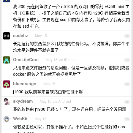
我 200 元在闲鱼收了一台 n5105 的双网口的零刻 EQ59 mini 主
机（准系统），找了之前自己的 4G 内存和 128G 存储凑合着当
备份和下载机。主要现在 ssd 和内存太贵了，等降价了我再买内
存和 ssd 扩充。
codehz
May 15
62
长期运行的东西差那么几块钱的性价比吗，不说拉满，你弄个平
均水平的硬件不就完事了
OneLiteCore
May 15 via iPhone
63
只用来跑文件服务的话没问题，但是一旦涉及视频，虚拟机或者
docker 服务之类的就开始捉襟见肘了
blueorange
May 15
64
j1900 我以前拿来当软路由都性能不够
skydream
May 16 via Android
65
我的软路由 j1900 已经 5 年了，现在还在用，轻量完全没问题
WebKit
May 16
66
做软路由还可以，其他不推荐了。不如直接买个性能好的 nas