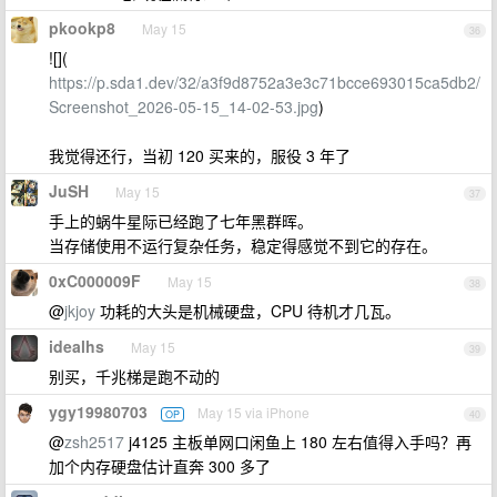
pkookp8
May 15
36
![](
https://p.sda1.dev/32/a3f9d8752a3e3c71bcce693015ca5db2/
Screenshot_2026-05-15_14-02-53.jpg
)
我觉得还行，当初 120 买来的，服役 3 年了
JuSH
May 15
37
手上的蜗牛星际已经跑了七年黑群晖。
当存储使用不运行复杂任务，稳定得感觉不到它的存在。
0xC000009F
May 15
38
@
jkjoy
功耗的大头是机械硬盘，CPU 待机才几瓦。
idealhs
May 15
39
别买，千兆梯是跑不动的
ygy19980703
May 15 via iPhone
OP
40
@
zsh2517
j4125 主板单网口闲鱼上 180 左右值得入手吗？再
加个内存硬盘估计直奔 300 多了