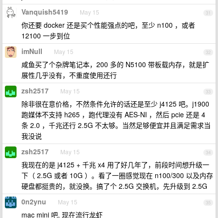
Vanquish5419
May 15
31
你还要 docker 还是买个性能强点的吧，至少 n100 ，或者
12100 一步到位
imNull
May 15
32
咸鱼买了个杂牌笔记本，200 多的 N5100 带板载内存，就是扩
展性几乎没有，不重度使用还行
zsh2517
May 15
33
除非很在意价格，不然条件允许的话还是至少 j4125 吧。j1900
跑媒体不支持 h265 ，跑代理没有 AES-NI ，然后 pcie 还是 4
条 2.0 ，千兆还行 2.5G 不太够。当然足够便宜并且满足需求当
我没说
zsh2517
May 15
34
我现在的是 j4125 + 千兆 x4 用了好几年了，前段时间想升级一
下（ 2.5G 或者 10G ）。看了一圈感觉现在 n100/300 以及内存
硬盘都挺贵的，就没换。搞了个 2.5G 交换机，先升级到 2.5G
0n2ynu
May 15
35
mac mini 吧, 现在流行龙虾