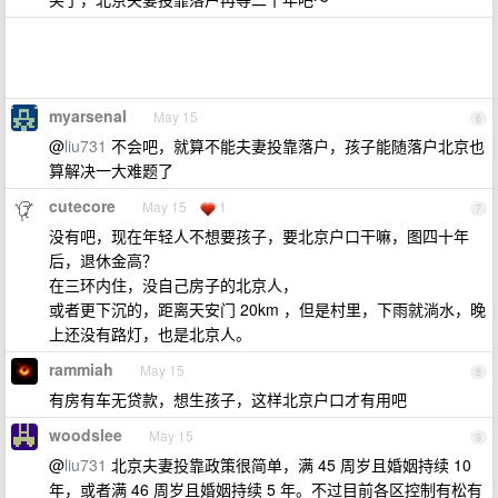
myarsenal
May 15
6
@
liu731
不会吧，就算不能夫妻投靠落户，孩子能随落户北京也
算解决一大难题了
cutecore
May 15
1
7
没有吧，现在年轻人不想要孩子，要北京户口干嘛，图四十年
后，退休金高？
在三环内住，没自己房子的北京人，
或者更下沉的，距离天安门 20km ，但是村里，下雨就淌水，晚
上还没有路灯，也是北京人。
rammiah
May 15
8
有房有车无贷款，想生孩子，这样北京户口才有用吧
woodslee
May 15
9
@
liu731
北京夫妻投靠政策很简单，满 45 周岁且婚姻持续 10
年，或者满 46 周岁且婚姻持续 5 年。不过目前各区控制有松有