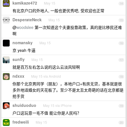
kamikaze472
May 15
14
有北京户口的外地人, 一般也更优秀吧, 受欢迎也正常
DesperateNeck
May 15
15
@
woodslee
第一次知道这个夫妻投靠政策，真的是比移民还难
啊
nomansky
May 15
16
京 yeah 牛逼
sunfly
May 15
17
就是百万左右怎么说的这么云淡风轻啊
ndxxx
May 15 via Android
18
你那个北京男同学（朋友），本地户口+有房无贷，基本就是很
多外地适婚女的天花板了。至少不是太丑太奇葩的话在北京都是
抢手货
shuiduoduo
May 15 via iPhone
19
户口这玩意一毛不值 能让你是人民吗？
fredweili
May 15
20