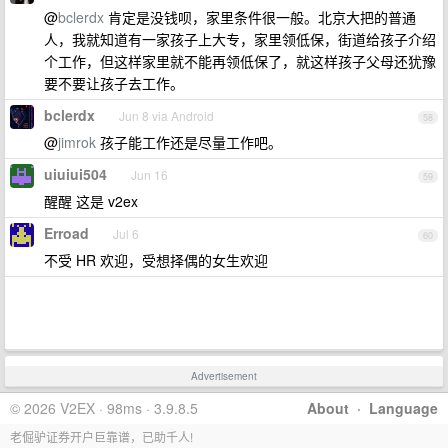
@
bclerdx
肯定是没钱呗，家里条件很一般。北京大把的普通
人，我就知道有一家孩子上大专，家里领低保，街道给孩子介绍
个工作，但这样家里就不能再领低保了，就这样孩子父母还犹豫
要不要让孩子去工作。
bclerdx
Jun 8 via Android
58
@
jimrok
孩子能工作还是尽量工作吧。
uiuiui504
Jun 16
59
醒醒 这是 v2ex
Erroad
Jul 6
60
不受 HR 欢迎，受想择偶的女生欢迎
Advertisement
© 2026 V2EX · 98ms · 3.9.8.5
About
·
Language
老倔驴证券开户巨靠谱，已助千人!