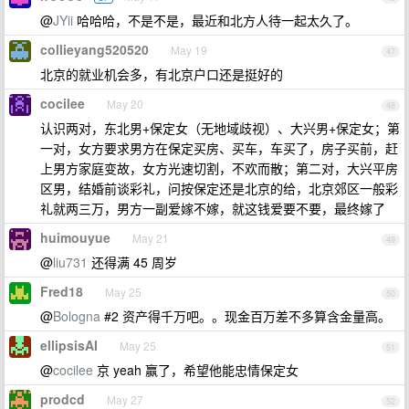
@
JYii
哈哈哈，不是不是，最近和北方人待一起太久了。
collieyang520520
May 19
47
北京的就业机会多，有北京户口还是挺好的
cocilee
May 20
48
认识两对，东北男+保定女（无地域歧视）、大兴男+保定女；第
一对，女方要求男方在保定买房、买车，车买了，房子买前，赶
上男方家庭变故，女方光速切割，不欢而散；第二对，大兴平房
区男，结婚前谈彩礼，问按保定还是北京的给，北京郊区一般彩
礼就两三万，男方一副爱嫁不嫁，就这钱爱要不要，最终嫁了
huimouyue
May 21
49
@
liu731
还得满 45 周岁
Fred18
May 25
50
@
Bologna
#2 资产得千万吧。。现金百万差不多算含金量高。
ellipsisAI
May 25
51
@
cocilee
京 yeah 赢了，希望他能忠情保定女
prodcd
May 27
52