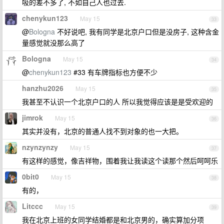
吸的差不多了, 不如自己人也过去.
chenykun123
May 15
33
@
Bologna
不好说吧, 我有同学是北京户口但是没房子, 这种含金
量感觉就没那么高了
Bologna
May 15
34
@
chenykun123
#33 有车牌指标也方便不少
hanzhu2026
May 15
35
我甚至不认识一个北京户口的人 所以我觉得应该是是受欢迎的
jimrok
May 15
36
其实并没有，北京的普通人找不到对象的也一大把。
nzynzynzy
May 15
37
有这样的感觉，像吉祥物，围着我让我读这个读那个然后呵呵乐
0bit0
May 15
38
有的，
Litccc
May 15
39
我在北京上班的女同学结婚都是和北京男的，确实算加分项