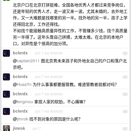
北京户口在北京打拼挺难，全国各地优秀人才都过来竞争岗位，
还是年轻的优秀人才，走一波又来一波。尤其未婚的，去外地工
作，又一大难题是找哪里的另一半。找外地的另一半，孩子上学
还得回北京，工作还得找。
不如找个能接触高质量异性的工作，不管赚多少钱，找个高质量
另一半得了。这年头靠自己拼搏，太难太难。在北京的本地户
口，对异性是个很高的加分项。
bclerdx
Jun 7 via Android
53
@
captain2011
图北京男未来孩子和外地女自己的户口和落户北
京吧。
bclerdx
Jun 7 via Android
54
@
HusaYn
为什么事事都要服管教。难道管教者就都对吗？
bclerdx
Jun 7 via Android
55
@
lengmou
拿捏人家的软肋，不心痛嘛？
bclerdx
Jun 7 via Android
56
@
jimrok
找不到对象的原因是什么呢？
jimrok
Jun 7
57