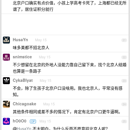
北京户口确实有点价值，小孩上学高考卡死了，上海都已经无所
谓了，居住证积分就行
HusaYn
May 15
21
味多美都不招北京人
snimstice
May 15
22
不少想留在北京的外地人没能力靠自己留下来，找个北京人结婚
也算是一条路子
CykaBlyat
May 15
23
不会，除了生孩子北京户口没啥用。我也北京人，平常没有感
知。
Chicagoake
May 15
24
其他条件相同或差不多的情况下，肯定有北京户口更牛逼啊。
hO0O0
May 15
OP
25
@
HusaYn
不太明白，为什么反而不愿意招北京人呢？