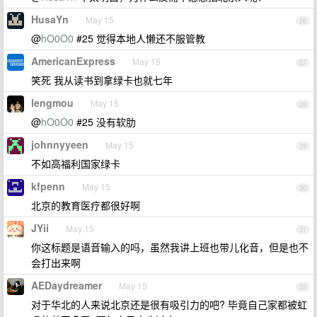
HusaYn
May 15
26
@
hO0O0
#25 觉得本地人懒还不服管教
AmericanExpress
May 15
27
笑死 我从读书到拿绿卡也就七年
lengmou
May 15
28
@
hO0O0
#25 没有软肋
johnnyyeen
May 15
29
不如高福利国家绿卡
kfpenn
May 15
30
北京的教育医疗都很好啊
JYii
May 15
31
你这标题是语音输入的吗，虽然我讲上班也带儿化音，但是也不
会打出来啊
AEDaydreamer
May 15
32
对于华北的人来说北京还是很有吸引力的吧? 毕竟自己家都被虹