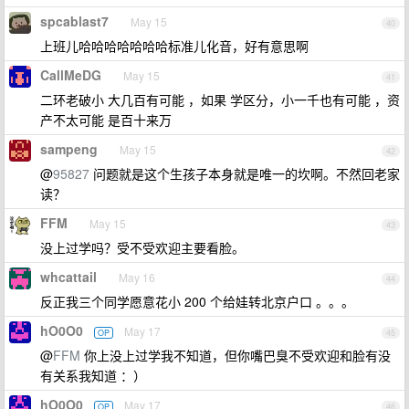
spcablast7
May 15
40
上班儿哈哈哈哈哈哈哈标准儿化音，好有意思啊
CallMeDG
May 15
41
二环老破小 大几百有可能 ，如果 学区分，小一千也有可能 ，资
产不太可能 是百十来万
sampeng
May 15
42
@
95827
问题就是这个生孩子本身就是唯一的坎啊。不然回老家
读？
FFM
May 15
43
没上过学吗？受不受欢迎主要看脸。
whcattail
May 16
44
反正我三个同学愿意花小 200 个给娃转北京户口 。。。
hO0O0
May 17
OP
45
@
FFM
你上没上过学我不知道，但你嘴巴臭不受欢迎和脸有没
有关系我知道 ：）
hO0O0
May 17
OP
46