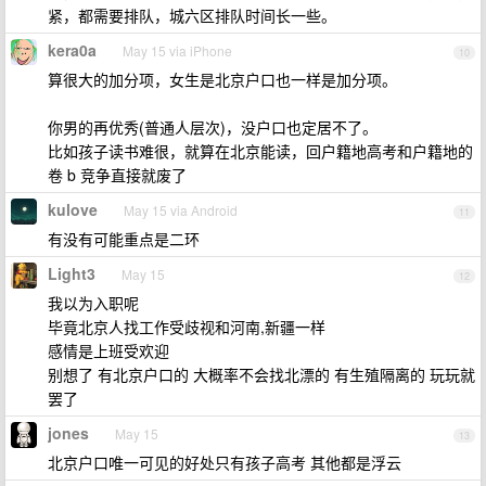
紧，都需要排队，城六区排队时间长一些。
kera0a
May 15 via iPhone
10
算很大的加分项，女生是北京户口也一样是加分项。
你男的再优秀(普通人层次)，没户口也定居不了。
比如孩子读书难很，就算在北京能读，回户籍地高考和户籍地的
卷 b 竞争直接就废了
kulove
May 15 via Android
11
有没有可能重点是二环
Light3
May 15
12
我以为入职呢
毕竟北京人找工作受歧视和河南,新疆一样
感情是上班受欢迎
别想了 有北京户口的 大概率不会找北漂的 有生殖隔离的 玩玩就
罢了
jones
May 15
13
北京户口唯一可见的好处只有孩子高考 其他都是浮云