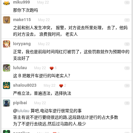
miku999
May 22
10
那你下次跑吗
make115
May 22
11
之前和别人发生冲突， 报警，对方说去所里处理， 去了，他妈
的对方没去， 浪费我时间， 老实人
loryyang
May 22
12
正常，我也是前段时间闯红灯被罚了，这些罚款就作为预期中的
支出好了
lululau
May 22
6
13
这 B 把敢开车逆行的叫老实人？
shalou8023
May 22
2
14
严格立法，普遍违法，选择执法
pipibai
May 22
15
@
lululau
算吧,电动车逆行很常见的事
答主有说不逆行要绕很远的路,这段路估计逆行的占大多数
为了不逆行去绕远,然后过马路的人,极少