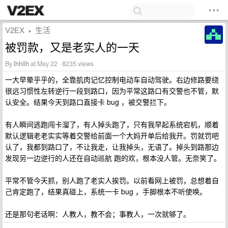
V2EX
生活
›
被罚款，又是老实人的一天
By
lhhllh
at May 22 · 8235 views
一大早晕乎乎的，全靠肌肉记忆控制电动车自动驾驶。右边修路要绕
很远习惯性左转逆行一段到路口，因为平常这路口有交警也不管，默
认安全。结果今天到路口直接卡 bug ，被交警拦下。
有人瞬间逃跑闯卡溜了，有人掉头跑了，只有我早起系统宕机，顺着
默认逻辑老老实实等着交警给前面一个大妈开单后给我开。罚就罚吧
认了，我都到路口了，不让我走，让我掉头，无语了。掉头到路那边
发现另一边逆行的人还在自动巡航 跑的欢，根本没人管。无奈笑了。
平常不管今天抓，别人跑了老实人挨罚。以前看网上被罚，总想着自
己肯定跑了，结果真碰上，系统一卡 bug ，手脚根本不听使唤。
还是那句老话啊：人教人，教不会；事教人，一次就够了。