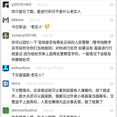
yl20181003
May 22
27
你只是忘了跑，能逆行的可不是什么老实人
66beta
May 22
28
今日笑话：“老实人”
xutianyi20188
May 22
29
你可以回忆一下 现场是否有两名正经的人民警察（警号纯数字
且号段符合你们当地规则）对你进行处罚 如果没有 直接进行行
政复议 因为他处罚单上是两名警察签字的，一般情况下会联系
你撤销处罚
mrhunhun
May 22 via iPhone
30
下次直接跑 老实人？
docx
May 22 via iPhone
31
下次警惕点，应该很远就可以看到前面有人堵着的，绕个路走
开，胆大点还可以直接跑，我都见过外卖小哥直接当面飙车，交
警追不上放弃的，人家也懒得为这点事去管，跑了就算了
wenruoliushui
May 22
32