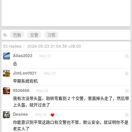
罚款
交警
习惯
33 replies
•
2026-05-23 21:04:39 +08:00
Alias2023
May 22
1
怂
JimLee0921
May 22
2
早期系统宕机
9526666
May 22
3
我有次没带头盔，刚转弯看到 2 个交警，里面掉头走了，然后带
上头盔，就开过去了
Desiree
May 22
6
4
你能意识到平常这路口有交警也不管，默认安全。就证明你不是
老实人了