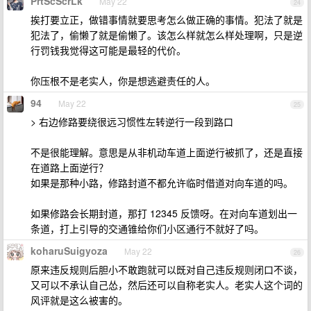
PrtScScrLk
May 22
24
挨打要立正，做错事情就要思考怎么做正确的事情。犯法了就是
犯法了，偷懒了就是偷懒了。该怎么样就怎么样处理啊，只是逆
行罚钱我觉得这可能是最轻的代价。
你压根不是老实人，你是想逃避责任的人。
94
May 22
25
> 右边修路要绕很远习惯性左转逆行一段到路口
不是很能理解。意思是从非机动车道上面逆行被抓了，还是直接
在道路上面逆行？
如果是那种小路，修路封道不都允许临时借道对向车道的吗。
如果修路会长期封道，那打 12345 反馈呀。在对向车道划出一
条道，打上引导的交通锥给你们小区通行不就好了吗。
koharuSuigyoza
May 22
26
原来违反规则后胆小不敢跑就可以既对自己违反规则闭口不谈，
又可以不承认自己怂，然后还可以自称老实人。老实人这个词的
风评就是这么被害的。