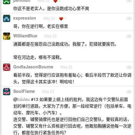
pentilun
May 22
3
16
你这不是老实人，是你没跑成功心里不爽
expression
May 22
1
17
哥，你在逆行啊，老实在哪里
WilliamBlue
May 22
18
通篇都是在报怨自己没跑成功。我服了。犯错就要挨罚。
常在河边走，哪有不湿鞋。
GodIsJasonBourne
May 22
19
看前半段，觉得逆行应该抱有羞耻心；看后半段罚了款还让你调
头，觉得这卡其实该冲！啊哈哈！
SoulFlame
May 22
20
@
lululau
#13 如果要上纲上线的批判，我这边有个交警队前面
划的单行道路，大家为了方便，那一段经常逆行（包括单车、电
动车、摩托车、小汽车）。
连交警、辅警骑摩托也是逆行回他们自己交警队，要较真的话，
交警、辅警又有什么资格逆行回去呢，他敢拍胸脯说他每一次逆
行，都是在执行紧急任务吗？