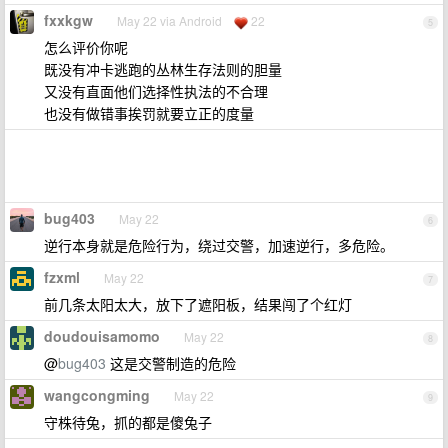
fxxkgw
May 22 via Android
22
5
怎么评价你呢
既没有冲卡逃跑的丛林生存法则的胆量
又没有直面他们选择性执法的不合理
也没有做错事挨罚就要立正的度量
bug403
May 22
6
逆行本身就是危险行为，绕过交警，加速逆行，多危险。
fzxml
May 22
7
前几条太阳太大，放下了遮阳板，结果闯了个红灯
doudouisamomo
May 22
8
@
bug403
这是交警制造的危险
wangcongming
May 22
9
守株待兔，抓的都是傻兔子