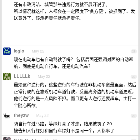
还有市政清洁、城管那些违规行为就不展开说了。
所以情况就这样，人都会在一定限度下“贪方便”，被抓到了、发
送意外了，该承担责任就承担责任。
leglo
May 22
21
现在电动车也有自动驾驶了吗？ 包括后面还强调对面的自动巡
航，到底是电动自行车，还是电动汽车？
LLLLLk
May 22
22
最烦这种逆行的，这些逆行的车行驶在非机动车道最里面，然后
正常行驶的在靠近机动车道行驶，反而离旁边的机动车道更近，
他们逆行的是一点风险不担。而且更有人逆行还要超车，主打一
个随心所欲。
theyzw
May 22
23
骑自行车过马路，等绿灯亮了才走，结果被罚了 20
被告知人行绿灯和自行车绿灯不是同一个，人都麻了