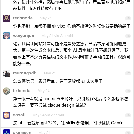
么，设计什么样，然后你再让他写就行了。产品官网能介绍好产
品特性+市场跳转就行了吧。
technode
May 24
15
你也不能一点都不懂 纯 vibe 吧 他不出活的时候你就要动脑袋了
weiyunjun
May 24 via Android
16
佬，其实让网站好看可能不是当务之急，产品本身可能问题更
大，第一次生成文本以后，那个 AI 风格就让我不想继续了。我
看网上有不少真实语境的文本作为材料辅助学习的工具，观感可
能好一些。
murongxdb
May 24
17
怎么感觉第一版好看点，后面两版都 ai 味太重了
lizhenda
May 24
18
第一版一看就是 codex 直出的味，只能说优化后的 2 版也不怎
么好看。要不尝试 cladue design 试试？
sayoll
May 24 via Android
19
这 ui 一看就是 gpt 写的，啥 skills 都没用。可以试试 Gemini
akimisen
May 24
20