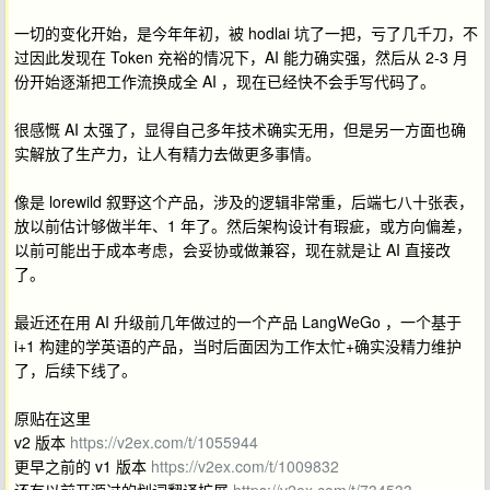
一切的变化开始，是今年年初，被 hodlai 坑了一把，亏了几千刀，不
过因此发现在 Token 充裕的情况下，AI 能力确实强，然后从 2-3 月
份开始逐渐把工作流换成全 AI ，现在已经快不会手写代码了。
很感慨 AI 太强了，显得自己多年技术确实无用，但是另一方面也确
实解放了生产力，让人有精力去做更多事情。
像是 lorewild 叙野这个产品，涉及的逻辑非常重，后端七八十张表，
放以前估计够做半年、1 年了。然后架构设计有瑕疵，或方向偏差，
以前可能出于成本考虑，会妥协或做兼容，现在就是让 AI 直接改
了。
最近还在用 AI 升级前几年做过的一个产品 LangWeGo ，一个基于
i+1 构建的学英语的产品，当时后面因为工作太忙+确实没精力维护
了，后续下线了。
原贴在这里
v2 版本
https://v2ex.com/t/1055944
更早之前的 v1 版本
https://v2ex.com/t/1009832