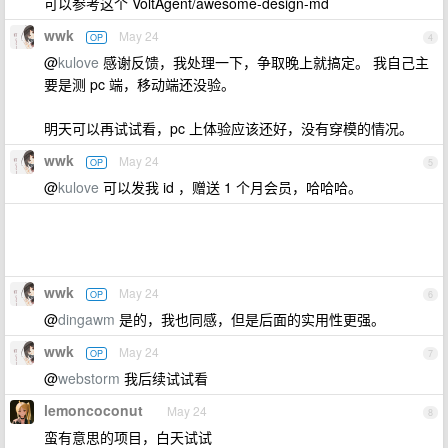
可以参考这个 VoltAgent/awesome-design-md
wwk
May 24
OP
4
@
kulove
感谢反馈，我处理一下，争取晚上就搞定。 我自己主
要是测 pc 端，移动端还没验。
明天可以再试试看，pc 上体验应该还好，没有穿模的情况。
wwk
May 24
OP
5
@
kulove
可以发我 id ，赠送 1 个月会员，哈哈哈。
wwk
May 24
OP
6
@
dingawm
是的，我也同感，但是后面的实用性更强。
wwk
May 24
OP
7
@
webstorm
我后续试试看
lemoncoconut
May 24
8
蛮有意思的项目，白天试试