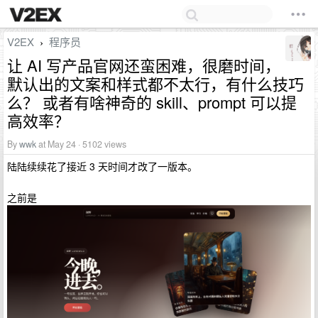
V2EX
程序员
›
让 AI 写产品官网还蛮困难，很磨时间，
默认出的文案和样式都不太行，有什么技巧
么？ 或者有啥神奇的 skill、prompt 可以提
高效率？
By
wwk
at May 24 · 5102 views
陆陆续续花了接近 3 天时间才改了一版本。
之前是