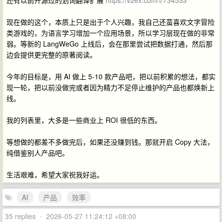
还有以前开源过的划词翻译扩展
https://v2ex.com/t/734533
现在做的这个，本质上只是出于个人兴趣，我自己还蛮喜欢文字冒险
类游戏的，为语言学习增加一个应用场景，所以学习层现在做的非常
弱。等新的 LangWeGo 上线后，会在那里尝试把数据打通，然后那
边会提供更完整的原著阅读。
今年的目标是，用 AI 做上 5-10 款产品吧，把以前积累的想法，都实
现一轮，把以前没做完或者因为精力不足停止维护的产品也都焕新上
线。
我的列表里，大多是一些商业上 ROI 很低的东西。
等想做的都差不多做完后，如果还没赚到钱。那就开启 Copy 大法，
纯借鉴别人产品吧。
生活艰难，希望大家祝我好运。
AI
产品
效率
35 replies
•
2026-05-27 11:24:12 +08:00