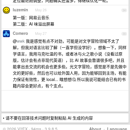
定位最近刚调整，问题确实还蛮多，得继续优化一轮。
luzemin
May 26
34
第一版：网易云音乐
第二版：AI 味溢出屏幕
Comero
May 27
35
@
wwk
我是感觉有点不对劲，可能是对文字冒险领域不太了
解，但我对语言比较了解（一直学但没学好）。想象一下，同样
学语言，我用马克吐温的书，或者冰与火之歌小说（没看过原
版，估计会有点非现代英语），比 AI 故事会靠谱很多吧，并且
能拿出去交流的机会也更多些。光文字冒险，感觉是不是先做中
文的更好些，然后也可以给外国人用，因为能够回到主场，有能
力保证有效性，更 local... 瞎想想🤔 所以我说可能结合已有的书
籍内容会更好点，有个支点。
• 请不要在回答技术问题时复制粘贴 AI 生成的内容
© 2026 V2EX · 94ms · 3.9.8.5
About
·
Language