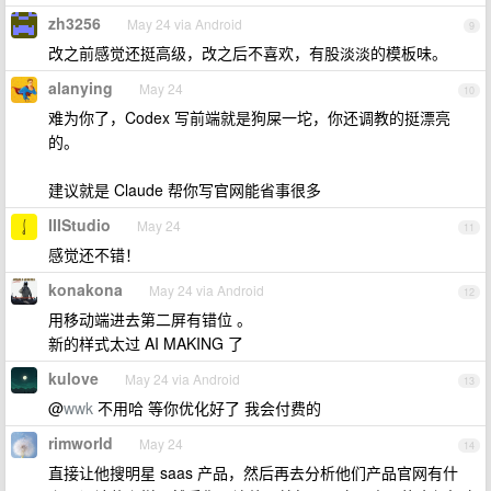
zh3256
May 24 via Android
9
改之前感觉还挺高级，改之后不喜欢，有股淡淡的模板味。
alanying
May 24
10
难为你了，Codex 写前端就是狗屎一坨，你还调教的挺漂亮
的。
建议就是 Claude 帮你写官网能省事很多
IIIStudio
May 24
11
感觉还不错！
konakona
May 24 via Android
12
用移动端进去第二屏有错位 。
新的样式太过 AI MAKING 了
kulove
May 24 via Android
13
@
wwk
不用哈 等你优化好了 我会付费的
rimworld
May 24
14
直接让他搜明星 saas 产品，然后再去分析他们产品官网有什