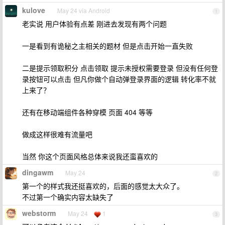
kulove
May 24 via Android
1
老实说 用户体验有点差 刚进去发现有两个问题
一是看到有诡秘之主相关的题材 但是点击开始一直失败
二是提示领取积分 点击领取 提示未授权需要登录 但没有任何登
录按钮可以点击 但凡你做个自动弹登录界面的逻辑 转化率不就
上来了？
还有在移动端组件各种穿模 页面 404 等等
做成这样很难有流量吧
当然 你这个页面风格总体来说我还蛮喜欢的
dingawm
May 24
2
第一个的样式我还挺喜欢的，后面的感觉太大众了。
不过第一个确实内容太缺失了
webstorm
May 24
1
3