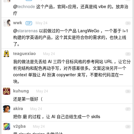
@
technode
这个产品，官网+应用，还真是纯 vibe 的。放弃治
疗
wwk
May 24
OP
24
@
stararenas
以前做过的一个产品 LangWeGo ，一个基于 i+1
构建的学英语的产品，这个其实是符合你的需求的，也快上线
了。
teaguexiao
May 24
25
我的做法是先丢给 AI 三四个目标风格的参考网站 URL ，让它分
析完结构和配色再动手写，对齐感差很多。文案这块另开一个
context 单独让 AI 扮演 copywriter 来写，不要和代码混在一
块。
kuhung
May 24
26
还是第一版好（
akira
May 24
27
把你 磨 的过程 ，让 AI 自己总结生成一个 skills
v2gba
May 24
28