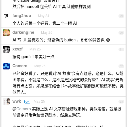
用 claude design 去做设计
然后把 handoff 包丢给 AI 工具 让他原样复刻
fang2hou
May 24
29
个人的话第一个好看，第二个一眼 AI
darkengine
May 25
30
AI 写 UI 最喜欢的：渐变色的 button ，粉粉的背景色 😂
xxyzf
May 25
31
据说 gemini 审美好一点
Comero
May 25
32
已经蛮好看了，只是看到“AI 故事”会有点疑惑，这是什么。从截
图来看，不就是书么，是不是更接地气的会好些？“AI 故事”光听
听有点太玄，如果是在结合书本故事做扩展倒是可能还不错，类
似同人。
wwk
May 25
OP
33
@
Comero
实际上是 AI 文字冒险游戏那种，类似酒馆，就是提
前设定好角色和世界剧本，然后去游玩。