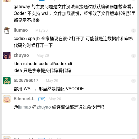
gateway 的主要问题是文件没法直接通过默认编辑器加载查看，
Qoder 不支持 wsl ，文件加载很慢，经常改了文件版本控制那里
都显示不出来。
liumao
May 26
2
codex+cpa jb 全家桶现在很少打开了 可能就是连数据库和审核
代码的时候打开一下
zhuyao
May 26
3
idea+claude code cli/codex cli
idea 只是拿来提交代码看代码
a526796017
May 26
4
都用 WSL ，那当然是搭配 VSCODE
SilenceLL
May 26
OP
5
@
liumao
@
zhuyao
编译调试都是通过命令行吗