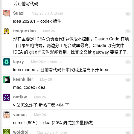
话让他写代码
Suaxi
May 26 via Android
33
idea 2026.1 + codex 插件
teaguexiao
May 26
34
现在主要是 IDEA 负责看代码+做版本控制，Claude Code 在项
目目录里跑终端，两边分工配合效率最高。Claude 改完文件
IDEA 的 git diff 实时就能看到，比完全交给 gateway 要稳多了。
layxy
May 26 via Android
35
idea+codex ，目前看代码评审代码还是离不开 idea
keenkiller
May 26
36
mac, codex+idea
ovtfkw
May 26
37
v 站怎么炸了 新帖子都 404 了
vansiit
May 26
38
cursor (80%) + idea (20% 调试加少量修改)
woldfoll
May 26 via iPhone
39