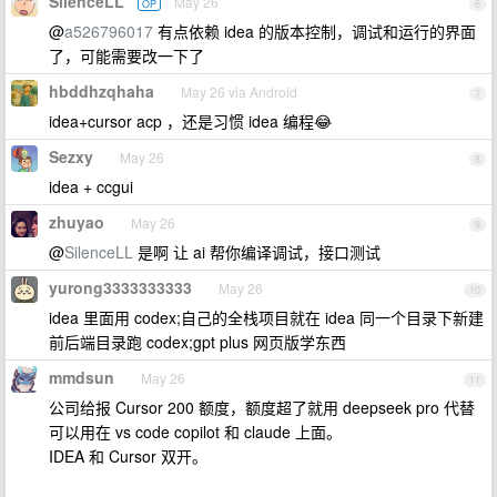
SilenceLL
May 26
OP
6
@
a526796017
有点依赖 idea 的版本控制，调试和运行的界面
了，可能需要改一下了
hbddhzqhaha
May 26 via Android
7
idea+cursor acp ，还是习惯 idea 编程😂
Sezxy
May 26
8
idea + ccgui
zhuyao
May 26
9
@
SilenceLL
是啊 让 ai 帮你编译调试，接口测试
yurong3333333333
May 26
10
idea 里面用 codex;自己的全栈项目就在 idea 同一个目录下新建
前后端目录跑 codex;gpt plus 网页版学东西
mmdsun
May 26
11
公司给报 Cursor 200 额度，额度超了就用 deepseek pro 代替
可以用在 vs code copilot 和 claude 上面。
IDEA 和 Cursor 双开。