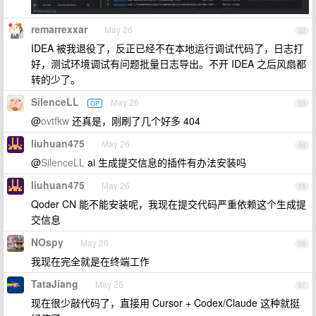
remarrexxar
May 26
52
IDEA 被我退役了，反正已经不在本地运行调试代码了，日志打
好，测试环境调试有问题批量日志导出。不开 IDEA 之后风扇都
转的少了。
SilenceLL
May 26
OP
53
@
ovtfkw
还真是，刚刷了几个好多 404
liuhuan475
May 26
54
@
SilenceLL
ai 生成提交信息的插件有办法安装吗
liuhuan475
May 26
55
Qoder CN 能不能安装呢，我现在提交代码严重依赖这个生成提
交信息
NOspy
May 26
56
我现在完全就是在终端工作
TataJiang
May 26
57
现在很少敲代码了，直接用 Cursor + Codex/Claude 这种就挺