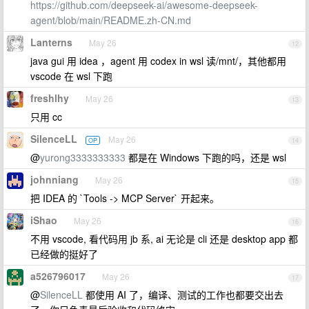
https://github.com/deepseek-ai/awesome-deepseek-
agent/blob/main/README.zh-CN.md
Lanterns
May 26
12
java gui 用 idea ，agent 用 codex in wsl 读/mnt/，其他都用
vscode 在 wsl 下跑
freshlhy
May 26
13
只用 cc
SilenceLL
May 26
OP
14
@
yurong3333333333
都是在 Windows 下跑的吗，还是 wsl
johnniang
May 26
15
把 IDEA 的 `Tools -> MCP Server` 开起来。
iShao
May 26
16
不用 vscode, 看代码用 jb 系, ai 无论是 cli 还是 desktop app 都
已经做的挺好了
a526796017
May 26
17
@
SilenceLL
都使用 AI 了，编译、测试的工作也都要交出去