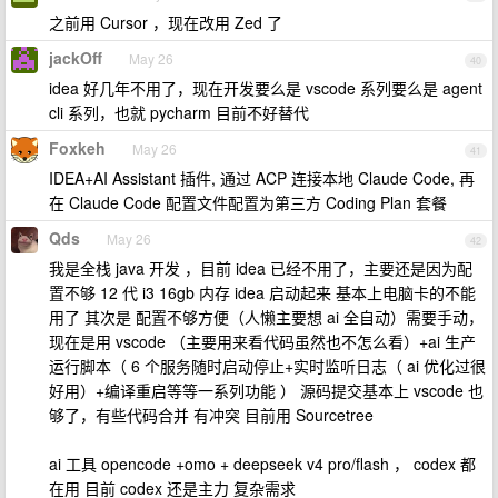
之前用 Cursor ，现在改用 Zed 了
jackOff
May 26
40
idea 好几年不用了，现在开发要么是 vscode 系列要么是 agent
cli 系列，也就 pycharm 目前不好替代
Foxkeh
May 26
41
IDEA+AI Assistant 插件, 通过 ACP 连接本地 Claude Code, 再
在 Claude Code 配置文件配置为第三方 Coding Plan 套餐
Qds
May 26
42
我是全栈 java 开发 ，目前 idea 已经不用了，主要还是因为配
置不够 12 代 i3 16gb 内存 idea 启动起来 基本上电脑卡的不能
用了 其次是 配置不够方便（人懒主要想 ai 全自动）需要手动，
现在是用 vscode （主要用来看代码虽然也不怎么看）+ai 生产
运行脚本（ 6 个服务随时启动停止+实时监听日志（ ai 优化过很
好用）+编译重启等等一系列功能 ） 源码提交基本上 vscode 也
够了，有些代码合并 有冲突 目前用 Sourcetree
ai 工具 opencode +omo + deepseek v4 pro/flash ， codex 都
在用 目前 codex 还是主力 复杂需求