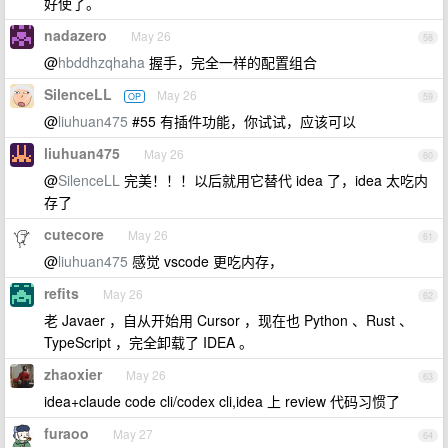
好使了。
nadazero
May 26
58
@
hbddhzqhaha
握手，完全一样的配置组合
SilenceLL
May 26
OP
59
@
liuhuan475
#55 有插件功能，你试试，应该可以
liuhuan475
May 26
60
@
SilenceLL
完美！！！以后就用它替代 idea 了，idea 太吃内
存了
cutecore
May 26
61
@
liuhuan475
感觉 vscode 更吃内存，
refits
May 26
62
老 Javaer ，自从开始用 Cursor ，现在也 Python 、Rust 、
TypeScript ，完全卸载了 IDEA 。
zhaoxier
May 26
63
idea+claude code cli/codex cli,idea 上 review 代码习惯了
furaoo
May 27
64