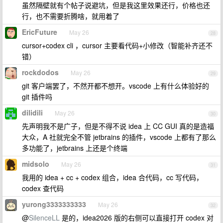
虽然隔壁就有个帖子说避坑，但是我这里效果还行，价格也还
行，也不需要折腾啥，就用着了
EricFuture
May 26
28
cursor+codex cli ，cursor 主要看代码+小修改（智能补齐还不
错）
rockdodos
May 26
29
git 客户端罢了，不然开都不想开。vscode 上有什么体验好的
git 插件吗
dilidili
May 26
30
先声明我不是广子，但是不得不说 idea 上 CC GUI 真的是造福
大众，A 社就完全不管 jetbrains 的插件，vscode 上都有了那么
多功能了，jetbrains 上还是个终端
midsolo
May 26
31
我用的 idea + cc + codex 组合，idea 合代码，cc 写代码，
codex 查代码
yurong3333333333
May 26
32
@
SilenceLL
是的，idea2026 版的右侧可以直接打开 codex 对