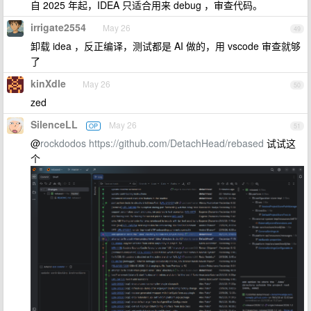
自 2025 年起，IDEA 只适合用来 debug ，审查代码。
irrigate2554
May 26
49
卸载 idea ，反正编译，测试都是 AI 做的，用 vscode 审查就够
了
kinXdle
May 26
50
zed
SilenceLL
May 26
OP
51
@
rockdodos
https://github.com/DetachHead/rebased
试试这
个