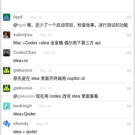
fqyd
May 26
21
@
fqyd
噢，还少了一个启动项目，检查效果，进行测试的功能
xubeiyou
May 26
22
Mac +Codex +idea 全家桶 偶尔用下第三方 api
CoderChan
May 26
23
idea+cc
gwkoooo
May 26
24
原先是在 idea 里面开终端用 copilot cli
gwkoooo
May 26
25
@
gwkoooo
现在用 codex,改完 idea 里面看看
luobingit
May 26
26
idea+Qoder
chendy
May 26
27
idea + qoder