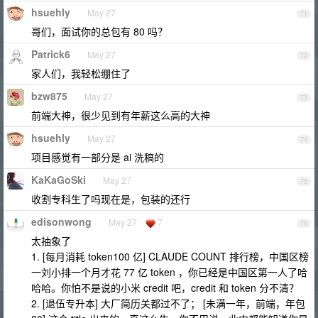
hsuehly
May 27
71
哥们，面试你的总包有 80 吗？
Patrick6
May 27
72
家人们，我轻松绷住了
bzw875
May 27
73
前端大神，很少见到有年薪这么高的大神
hsuehly
May 27
74
项目感觉有一部分是 ai 洗稿的
KaKaGoSki
May 27
75
收割专科生了吗现在是，包装的还行
edisonwong
May 27
7
76
太抽象了
1. [每月消耗 token100 亿] CLAUDE COUNT 排行榜，中国区榜
一刘小排一个月才花 77 亿 token ，你已经是中国区第一人了哈
哈哈。你怕不是说的小米 credit 吧，credit 和 token 分不清？
2. [退伍专升本] 大厂简历关都过不了； [未满一年，前端，年包