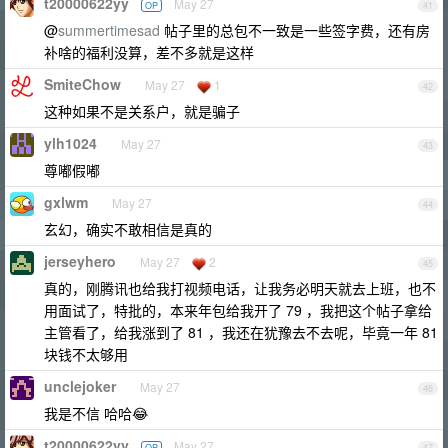
t20000622yy
May 27
OP
41
@
summertimesad
帖子里的总包不一致是一些签字费，还有房
补啥的福利没算，差不多就是这样
SmiteChow
May 27
1
42
这种如果不是关系户，就是骗子
ylh1024
May 27
43
尊嘟假嘟
gxlwm
May 27
44
玄幻，确实不敢相信是真的
jerseyhero
May 27
2
45
真的，刚腾讯也给我打视频电话，让我务必明天就去上班，也不
用面试了，特批的，本来年包给我开了 79 ，我把这个帖子拿给
主管看了，给我涨到了 81 ，我还在犹豫去不去呢，毕竟一年 81
块钱不太够用
unclejoker
May 27
46
我是不信 哈哈😂
t20000622yy
May 27
OP
47