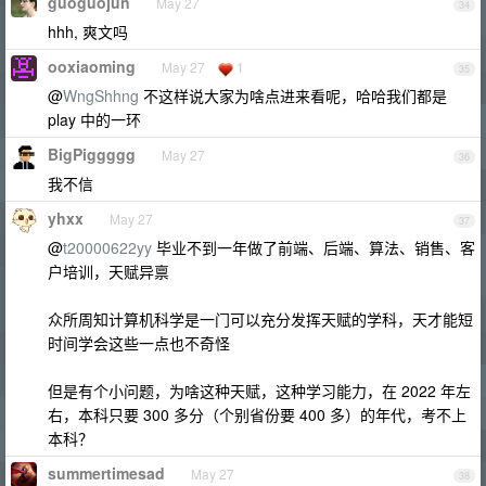
guoguojun
May 27
34
hhh, 爽文吗
ooxiaoming
May 27
1
35
@
WngShhng
不这样说大家为啥点进来看呢，哈哈我们都是
play 中的一环
BigPiggggg
May 27
36
我不信
yhxx
May 27
37
@
t20000622yy
毕业不到一年做了前端、后端、算法、销售、客
户培训，天赋异禀
众所周知计算机科学是一门可以充分发挥天赋的学科，天才能短
时间学会这些一点也不奇怪
但是有个小问题，为啥这种天赋，这种学习能力，在 2022 年左
右，本科只要 300 多分（个别省份要 400 多）的年代，考不上
本科？
summertimesad
May 27
38