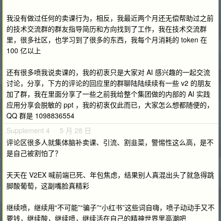
我没有做过任何的卖课行为，相反，我最近两个月还无偿帮助过之前
的技术交流群的群友指导简历和方向找到了工作，我在技术交流群
里，很多社区，也学习到了很多的东西，我每个月消耗的 token 在
100 亿以上
还有很多喷我说卖课的，我的初衷只是大家对 AI 感兴趣的一起交流
讨论，分享，下方的评论的回应里的群聊陆陆续续有一些 v2 的朋友
加了群，我在里面分享了一些之前我给整个集团做的内部的 AI 实践
应用分享会脱敏的 ppt ，我的初衷仅此而已，大家怎么想都随便的，
QQ 群是 1098836554
Supplement 4 · 5 月 28 日
评论区很多人就集体脑补卖课、引流、割韭菜，警惕性这么高，是不
是自己被割怕了？
天天在 V2EX 喊前端已死、年包焦虑，结果别人真混出头了就急得跳
脚酸葡萄，这副嘴脸真精彩
继续喷，继续用“不可能”“骗子”“小红书”这些词自嗨，喷子动动手又不
要钱，继续酸，继续喷，继续活在自己的精神世界里高潮吧