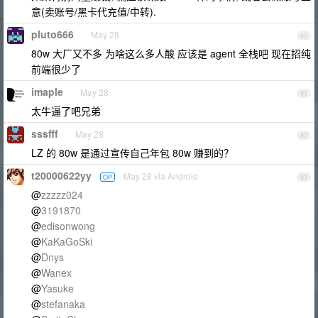
意(卖账号/黑卡代充值/中转).
pluto666
May 28
80
80w 大厂又不多 为啥这么多人酸 应该是 agent 全栈吧 现在招纯
前端很少了
imaple
May 28
81
太牛逼了吧兄弟
sssfff
May 28
82
LZ 的 80w 是通过宣传自己年包 80w 赚到的？
t20000622yy
May 28 via Android
OP
83
@
zzzzz024
@
3191870
@
edisonwong
@
KaKaGoSki
@
Dnys
@
Wanex
@
Yasuke
@
stefanaka