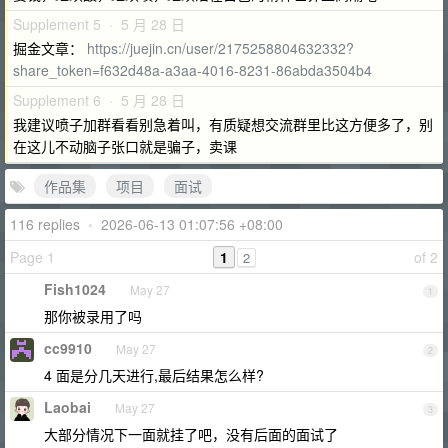
Supplement 5 · 5 月 28 日
掘金文章：
https://juejin.cn/user/2175258804632332?
share_token=f632d48a-a3aa-4016-8231-86abda3504b4
Supplement 6 · 5 月 28 日
我建议喷子加群看看别急着叫，有质疑想交流群里比这方便多了，别
在这儿不动脑子张口就是骗子，卖课
作品集
项目
面试
116 replies
•
2026-06-13 01:07:56 +08:00
Page 1
1
of 2
2
Fish1024
May 27
1
那你被录用了吗
cc9910
May 27
2
4 面是分几天进行,最后结果怎么样?
Laobai
May 27
3
大部分情况下一面就挂了吧，没有后面的面试了