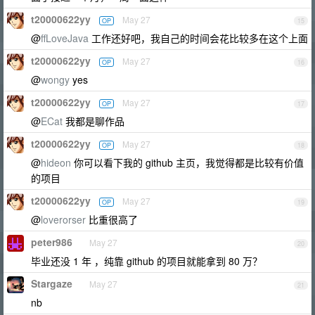
t20000622yy
May 27
OP
15
@
ffLoveJava
工作还好吧，我自己的时间会花比较多在这个上面
t20000622yy
May 27
OP
16
@
wongy
yes
t20000622yy
May 27
OP
17
@
ECat
我都是聊作品
t20000622yy
May 27
OP
18
@
hideon
你可以看下我的 github 主页，我觉得都是比较有价值
的项目
t20000622yy
May 27
OP
19
@
loverorser
比重很高了
peter986
May 27
20
毕业还没 1 年 ，纯靠 github 的项目就能拿到 80 万？
Stargaze
May 27
21
nb