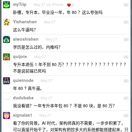
myTrip
May 27 via iPhone
3
22
卧槽，专升本，毕业没一年，年 80 ？这么夸张吗
Yishanshan
May 27
23
这么牛逼吗？
aiwoshishen
May 27
24
学历是怎么过的，内推吗？
quijote
May 27
25
专升本退伍 1 年不到 80 万？？？？？？？？？？？？？？？？
不是说前端已死吗
quietnode
May 27
26
年 80 ? 真牛逼。
dudubaba
May 27
27
我没看错？一年专升本年包 80 ？不是 80 块，是 80 万？
signalas1
May 27
28
看了你的背景。AI 时代，架构师真的不需要，一步步积累了，
可以直接开始干了，对架构有把控多大的系统都能搭建起来，只