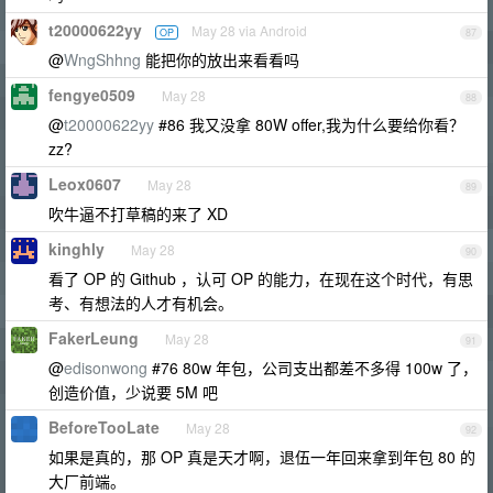
t20000622yy
May 28 via Android
OP
87
@
WngShhng
能把你的放出来看看吗
fengye0509
May 28
88
@
t20000622yy
#86 我又没拿 80W offer,我为什么要给你看？
zz?
Leox0607
May 28
89
吹牛逼不打草稿的来了 XD
kinghly
May 28
90
看了 OP 的 Github ，认可 OP 的能力，在现在这个时代，有思
考、有想法的人才有机会。
FakerLeung
May 28
91
@
edisonwong
#76 80w 年包，公司支出都差不多得 100w 了，
创造价值，少说要 5M 吧
BeforeTooLate
May 28
92
如果是真的，那 OP 真是天才啊，退伍一年回来拿到年包 80 的
大厂前端。