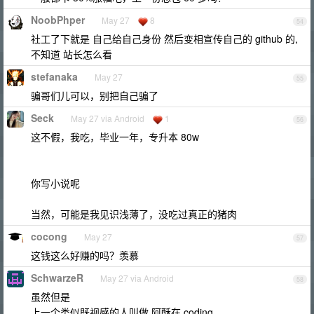
NoobPhper
May 27
8
54
社工了下就是 自己给自己身份 然后变相宣传自己的 github 的,
不知道 站长怎么看
stefanaka
May 27
55
骗哥们儿可以，别把自己骗了
Seck
May 27 via Android
1
56
这不假，我吃，毕业一年，专升本 80w
你写小说呢
当然，可能是我见识浅薄了，没吃过真正的猪肉
cocong
May 27
57
这钱这么好赚的吗？羡慕
SchwarzeR
May 27 via Android
58
虽然但是
上一个类似既视感的人叫做 阿酥在 coding