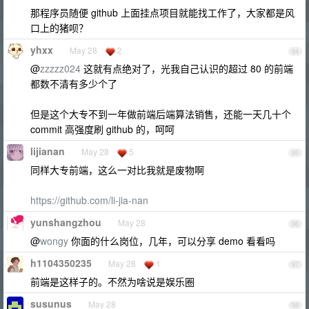
那程序员随便 github 上面挂点项目就能找工作了，大家都是风
口上的猪呗？
yhxx
May 28
2
94
@
zzzzz024
这就有点绝对了，光我自己认识的超过 80 的前端
都数不清有多少个了
但是这个大专不到一年做前端后端算法销售，还能一天几十个
commit 高强度刷 github 的，呵呵
lijianan
May 28
5
95
同样大专前端，这么一对比我就是废物啊
https://github.com/li-jia-nan
yunshangzhou
May 28
96
@
wongy
你面的什么岗位，几年，可以分享 demo 看看吗
h1104350235
May 28
1
97
前端是这样子的。不然为啥说是娱乐圈
susunus
May 28
98