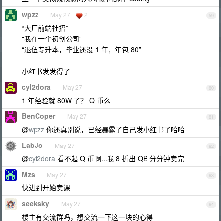
wpzz
May 27
2
59
“大厂前端社招”
“我在一个初创公司”
“退伍专升本，毕业还没 1 年，年包 80”
小红书发发得了
cyl2dora
May 27
60
1 年经验就 80W 了？ Q 币么
BenCoper
May 27
61
@
wpzz
你还真别说，已经暴露了自己发小红书了哈哈
LabJo
May 27
62
@
cyl2dora
看不起 Q 币啊...我 8 折出 QB 分分钟卖完
Mzs
May 27
63
快进到开始卖课
seeksky
May 27
64
楼主有交流群吗，想交流一下这一块的心得