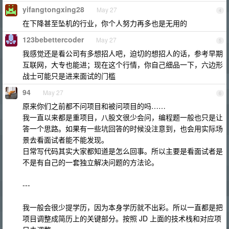
yifangtongxing28
May 27
4
在下降甚至坠机的行业，你个人努力再多也是无用的
123bebettercoder
May 27
5
我感觉还是看公司有多想招人吧，迫切的想招人的话，参考早期
互联网，大专也能进；现在这个行情，你自己细品一下，六边形
战士可能只是进来面试的门槛
94
May 27
6
原来你们之前都不问项目和被问项目的吗……
我一直以来都是重项目，八股文很少会问，编程题一般也只是让
答一个思路。如果有一些坑回答的时候没注意到，也会用实际场
景去看面试者能不能发现。
日常写代码其实大家都知道是怎么回事。所以主要是看面试者是
不是有自己的一套独立解决问题的方法论。
---
我一般会很少提学历，因为本身学历就不出彩。所以一直都是把
项目调整成简历上的关键部分。按照 JD 上面的技术栈和对应项