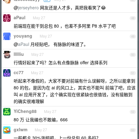
@
jerseyhero
网友还是人才多，真把我看笑了😂
aPaul
May 27
48
前端现在能干到总包 80 ，也差不多阿里 P8 水平了吧
youyang
May 27
49
@
aPaul
月经贴吧， 有脉脉的味道了。
llllliu
May 27
50
行情好起来了吗？怎么有点像脉脉 offer 选择系列
cc77
May 27
51
听起来不像假的，大家不要对前端有什么误解呀，之所以能拿到
80 的包，是因为在 ai 的风口上，其实也不能叫 前端了吧，应该
叫 ai 应用开发了，这个确实现在很紧缺也很值钱，没有接触到
的确实很难理解
YiCheng88
May 27
52
80 万 让我编也不敢编，666
gxlwm
May 27
53
一般都卡 30%涨幅吧，上一份总包 60 多吗？