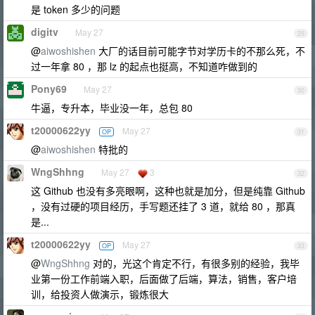
是 token 多少的问题
digitv
May 27
29
@
aiwoshishen
大厂的话目前可能字节对学历卡的不那么死，不
过一年拿 80 ，那 lz 的起点也挺高，不知道咋做到的
Pony69
May 27
30
牛逼，专升本，毕业没一年，总包 80
t20000622yy
May 27
OP
31
@
aiwoshishen
特批的
WngShhng
May 27
3
32
这 Github 也没有多亮眼啊，这种也就是加分，但是纯靠 Github
，没有过硬的项目经历，手写题还挂了 3 道，就给 80 ，那真
是...
t20000622yy
May 27
OP
33
@
WngShhng
对的，光这个肯定不行，有很多别的经验，我毕
业第一份工作前端入职，后面做了后端，算法，销售，客户培
训，给投资人做演示，锻炼很大