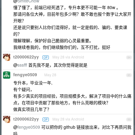
@
SmiteChow
懂了懂了，前端已经死透了，专升本更不可能一年 80w 。
那请问各位大神，目前年包多少啊？敢不敢也报个数字让大家开
开眼？
还是说只要别人比你们混得好，就一定是假的、骗的、要卖课
的？
理解理解，保护好自己脆弱的心灵最重要。
我继续卷我的，你们继续酸你们的，互不打扰，挺好
t20000622yy
May 28 via Android
OP
84
@
sssfff
首先我不是，其次你觉得是就是
fengye0509
May 28
85
专升本，毕业没一年,
有个疑问，
有多少真实的项目经验，项目规模多大，解决了项目中的什么痛
点，在项目中贡献了那些地方，有什么亮眼的模块？
做真实项目几年了？
t20000622yy
May 28 via Android
OP
86
@
fengye0509
可以把你的 github 链接放出来，对比下再质问我
吗