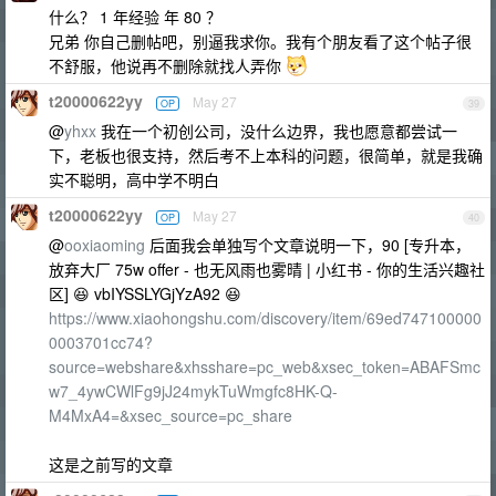
什么？ 1 年经验 年 80 ？
兄弟 你自己删帖吧，别逼我求你。我有个朋友看了这个帖子很
不舒服，他说再不删除就找人弄你
t20000622yy
May 27
OP
39
@
yhxx
我在一个初创公司，没什么边界，我也愿意都尝试一
下，老板也很支持，然后考不上本科的问题，很简单，就是我确
实不聪明，高中学不明白
t20000622yy
May 27
OP
40
@
ooxiaoming
后面我会单独写个文章说明一下，90 [专升本，
放弃大厂 75w offer - 也无风雨也雾晴 | 小红书 - 你的生活兴趣社
区] 😆 vbIYSSLYGjYzA92 😆
https://www.xiaohongshu.com/discovery/item/69ed747100000
0003701cc74?
source=webshare&xhsshare=pc_web&xsec_token=ABAFSmc
w7_4ywCWlFg9jJ24mykTuWmgfc8HK-Q-
M4MxA4=&xsec_source=pc_share
这是之前写的文章