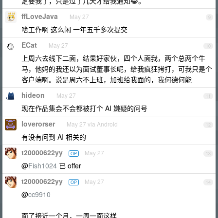
定要我了，只是过了几天才给我通知😂。
ffLoveJava
May 27
9
啥工作啊 这么闲 一年五千多次提交
ECat
May 27
10
上周六去线下二面，结果好家伙，四个人面我，两个总两个牛
马，他妈的我还以为面试董事长呢，给我疯狂拷打，可我只是个
客户端啊。说是周六不上班，加班给我面的，我何德何能
hideon
May 27
11
现在作品集会不会都被打个 AI 嫌疑的问号
loverorser
May 27 via Android
12
有没有问到 AI 相关的
t20000622yy
May 27
OP
13
@
Fish1024
已 offer
t20000622yy
May 27
OP
14
@
cc9910
面了接近一个月，一周一面这样