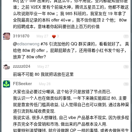
80] 这个 title 出来的，真这么牛，你不用说，业内都能知道你是
谁；之前 V2EX 里有个前端大神，腾讯五星员工的，他都不敢这
么吹说刚毕业一年 80w ；我 985 科班的，我室友在 19 年拿了
全院最高记录的本科 offer 40+w ，我不信你能顶 2 个他； 80w
的招聘成本，意味着你起码要创造上百万的价值
3191870
May 27
3
77
@
edisonwong
#76 引流加他的 QQ 群买课的，看看就好了。 真
给他 80w 的 offer ，屁颠屁颠去了，还用得着小红书发个帖子，
放弃了 80w offer?
zzzzz024
May 27
78
前端不可能 80 我就把话放在这里
FESeeker
May 28
79
大家也没必要过分嘲讽, 这个帖子只是放错了节点而已.
我认识一个人也在做类似的事情, 一年下来确实能超过 80, 主要
就是靠宣传低门槛高收益, 让人觉得自己也可以做到, 通过各种渠
道引流到私域收费变现.
我说实话, 很多人想赚钱, 自己 vibe 产品基本不现实, 因为很多程
序员完全不会营销和市场, 做出来的产品根本没人用.
如果特别渴望赚钱, 就应该做跟 OP 一样的事情, 或者去做账号生