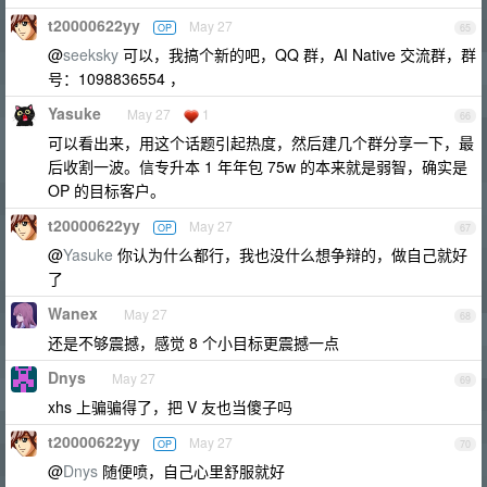
t20000622yy
May 27
OP
65
@
seeksky
可以，我搞个新的吧，QQ 群，AI Native 交流群，群
号：1098836554 ，
Yasuke
May 27
1
66
可以看出来，用这个话题引起热度，然后建几个群分享一下，最
后收割一波。信专升本 1 年年包 75w 的本来就是弱智，确实是
OP 的目标客户。
t20000622yy
May 27
OP
67
@
Yasuke
你认为什么都行，我也没什么想争辩的，做自己就好
了
Wanex
May 27
68
还是不够震撼，感觉 8 个小目标更震撼一点
Dnys
May 27
69
xhs 上骗骗得了，把 V 友也当傻子吗
t20000622yy
May 27
OP
70
@
Dnys
随便喷，自己心里舒服就好