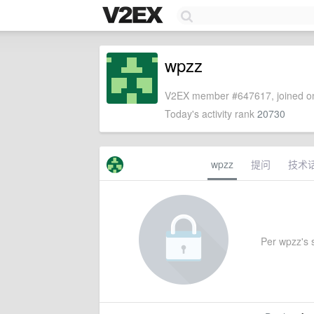
wpzz
V2EX member #647617, joined on
Today's activity rank
20730
wpzz
提问
技术
Per wpzz's s