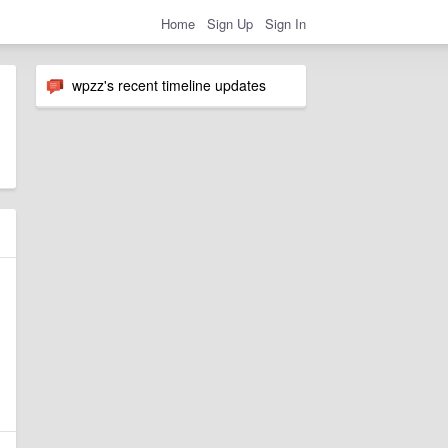
Home
Sign Up
Sign In
wpzz's recent timeline updates