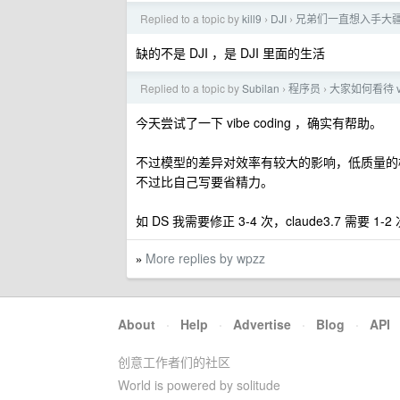
Replied to a topic by
kill9
DJI
兄弟们一直想入手大
›
›
缺的不是 DJI ，是 DJI 里面的生活
Replied to a topic by
Subilan
程序员
大家如何看待 vib
›
›
今天尝试了一下 vibe coding ，确实有帮助。
不过模型的差异对效率有较大的影响，低质量的
不过比自己写要省精力。
如 DS 我需要修正 3-4 次，claude3.7 需要 1
More replies by wpzz
»
About
·
Help
·
Advertise
·
Blog
·
API
创意工作者们的社区
World is powered by solitude