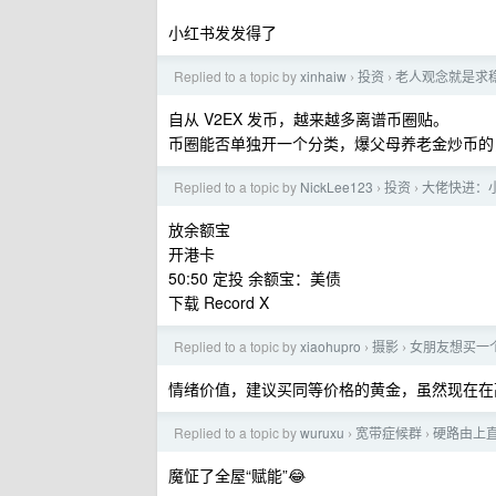
小红书发发得了
Replied to a topic by
xinhaiw
投资
老人观念就是求
›
›
自从 V2EX 发币，越来越多离谱币圈贴。
币圈能否单独开一个分类，爆父母养老金炒币的
Replied to a topic by
NickLee123
投资
大佬快进：
›
›
放余额宝
开港卡
50:50 定投 余额宝：美债
下载 Record X
Replied to a topic by
xiaohupro
摄影
女朋友想买一
›
›
情绪价值，建议买同等价格的黄金，虽然现在在
Replied to a topic by
wuruxu
宽带症候群
硬路由上
›
›
魔怔了全屋“赋能”😂