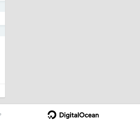
5
5
e