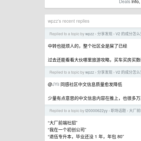
Deals
info,
wpzz's recent replies
Replied to a topic by
wpzz
分享发现
V2 的成分怎
›
›
中转也挺烦人的，整个社区全是屎了已经
过去还能看看大伙哪里旅游攻略，买车买房买数
Replied to a topic by
wpzz
分享发现
V2 的成分怎
›
›
@
JYii
同感社区中文信息质量愈发降低
少量有点意思的中文信息内容在推上，也很多万
Replied to a topic by
t20000622yy
职场话题
大厂前
›
›
“大厂前端社招”
“我在一个初创公司”
“退伍专升本，毕业还没 1 年，年包 80”