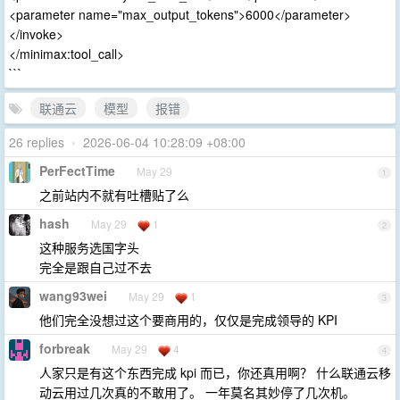
<parameter name="max_output_tokens">6000</parameter>
</invoke>
</minimax:tool_call>
```
联通云
模型
报错
26 replies
•
2026-06-04 10:28:09 +08:00
PerFectTime
May 29
1
之前站内不就有吐槽贴了么
hash
May 29
1
2
这种服务选国字头
完全是跟自己过不去
wang93wei
May 29
1
3
他们完全没想过这个要商用的，仅仅是完成领导的 KPI
forbreak
May 29
4
4
人家只是有这个东西完成 kpi 而已，你还真用啊？ 什么联通云移
动云用过几次真的不敢用了。 一年莫名其妙停了几次机。