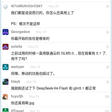
i67c6NJ0r33nC667
May 29
5
我们都是说说而已的，你怎么还真用上了
PS：哪次不是这样
Georgedoe
May 29
6
你最开始的信任是哪来的
soleils
May 29
7
之前试用的时候一直用联通云的 GLM5.0, , 现在我看有 5.1 了,
用不了吗?
waityan
May 29
8
同理，移动的坑我也踩过了。
hlayk
May 29
9
我刚刚还试了下 DeepSeek-V4-Flash 和 glm5.1 都正常
fuyufjh
May 29
10
你还真用啊.jpg
HTravel
May 29
11