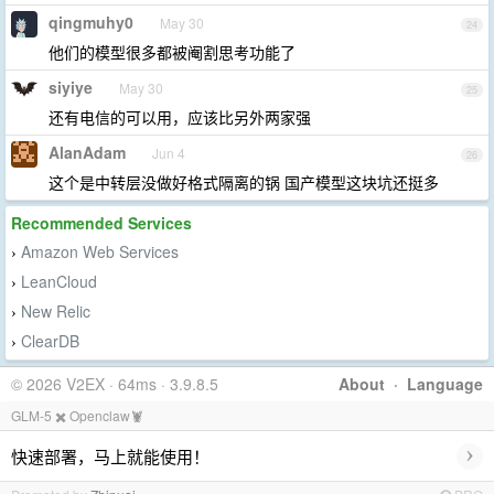
qingmuhy0
May 30
24
他们的模型很多都被阉割思考功能了
siyiye
May 30
25
还有电信的可以用，应该比另外两家强
AlanAdam
Jun 4
26
这个是中转层没做好格式隔离的锅 国产模型这块坑还挺多
Recommended Services
Amazon Web Services
›
LeanCloud
›
New Relic
›
ClearDB
›
© 2026 V2EX · 64ms · 3.9.8.5
About
·
Language
GLM-5 ✖️ Openclaw🦞
›
快速部署，马上就能使用！