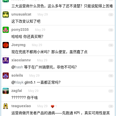
三大运营商什么货色，这么多年了还不清楚？只能说配得上苦难
unusualcat
May 29
12
这下改变认知了吧
pony2335
May 29
13
哈哈哈 你还真买啊？
Joeyreg
May 29
14
现在兜底不都用小米吗？那么便宜，虽然蠢了点
xiaoxiannv
May 29
15
@
hash
等于在广州骑摩托，非他不可吗？
soleils
May 29
16
@
hlayk
glm5.1 一直都正常吗?
zagfai
May 29
17
??????? 你干啥
teaguexiao
May 29
1
18
运营商做开发者产品的通病——先跑通 KPI ，真实可用性是其