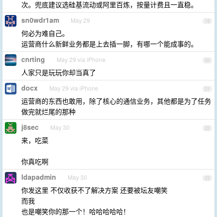
次。兜底建议选硅基流动或阿里百炼，按量计费且一直稳。
sn0wdr1am
May 29
19
何必为难自己。
运营商什么新鲜业务都是上去插一脚，有哪一个能成事的。
cnrting
May 29 via iPhone
20
人家只是玩玩你却当真了
docx
May 29 via iPhone
21
运营商的东西也敢用，除了核心的通信业务，其他都是为了任务
做完就烂尾的那种
j8sec
May 30
22
来，吃菜
你真吃啊
ldapadmin
May 30
23
你发这里 不仅收获不了解决方案 还要被坛友嘲笑
而我
也是嘲笑你的那一个！哈哈哈哈哈！