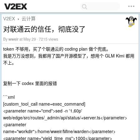
V2EX
云计算
›
对联通云的信任，彻底没了
By
wweir
at May 29 · 7215 views
token 不够用，买了个联通云的 coding plan 做个兜底。
我是万万没想到，我都用了国产开源模型了，想用个 GLM Kimi 都用
不上。
复制一下 codex 里面的报错
```xml
[custom_tool_call name=exec_command]
<parameter name="cmd">sed -n '1,60p'
web/edge/src/routes/_admin/api/status/+server.ts</parameter>
<parameter
name="workdir">/home/wweir/Mine/warden</parameter>
<parameter name="yield_time_ms">1000</parameter>