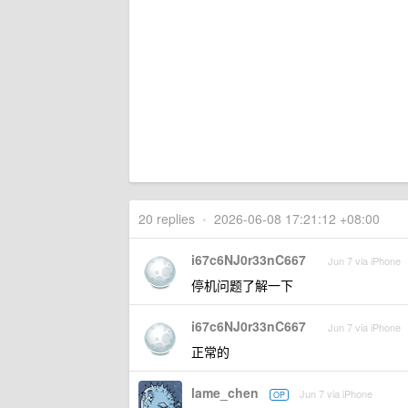
20 replies
•
2026-06-08 17:21:12 +08:00
i67c6NJ0r33nC667
Jun 7 via iPhone
停机问题了解一下
i67c6NJ0r33nC667
Jun 7 via iPhone
正常的
lame_chen
Jun 7 via iPhone
OP