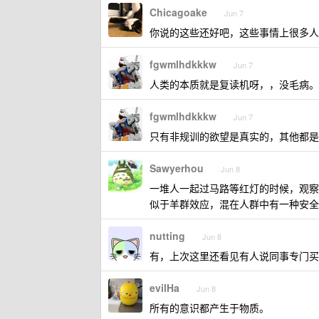
Chicagoake
Jun 7
你说的这些还好吧，这些事情上很多人
fgwmlhdkkkw
Jun 7
人类的本质就是复读机呀，，没毛病。
fgwmlhdkkkw
Jun 7
只有非规训的欲望是真实的，其他都是
Sawyerhou
Jun 8
一堆人一起过马路等红灯的时候，观察
似于羊群效应，混在人群中有一种安全
nutting
Jun 8
有，上次这里还看见有人说同事专门买
evilHa
Jun 8
所有的意识都产生于物质。