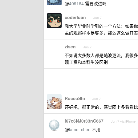
@
409164
需要改进吗
coderluan
Jun 7
我大学毕业时学到的一个方法：如果你
主的观察样本足够多，那么这么做其实
zisen
Jun 7
不如说大多数人都是随波逐流，我很多
现工资和本科生没区别
RoccoShi
Jun 7
还好吧，挺正常的，感觉网上多看看比
i67c6NJ0r33nC667
Jun 7 via iPhone
@
lame_chen
不用