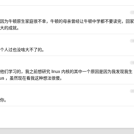
1
因为牛顿原生家庭很不幸，牛顿的母亲曾经让牛顿中学都不要读完，回家
大的成就。
1
个人过也没啥大不了的。
1
们学习的，我之前想研究 linux 内核的其中一个原因是因为我发现我生
linus ，虽然现在看我这种想法很傻。
2
你。