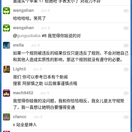
直接买个苹果 17 给她吧 手表太小了 对视力不好
wangshan
Jun 9
67
哈哈哈哈。笑死了
wangshan
Jun 9
68
@
guoguobaba
#8 我觉得你娃说的对
stella
Jun 9
69
如果一个规则被违反的结果仅仅只是违反了规则，不会对她自己
和其他人造成实质性的影响，那这个规则就没有遵守的必要。
Light3
Jun 9
70
哥们 你可以参考日本有个新闻
搜索 阿部慎之助 以后做事谨慎点哦
mach9452
Jun 9
71
我觉得你娃做的没问题，我和你恰恰相反，我女儿是太守规矩
了，我一直想让她明白要懂得变通
cfancc
Jun 9
72
v 站全是神人