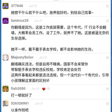
377848
Jun 9
1
她想干什么就干什么吧，放养挺好的，别给自己找事~
laminux29
Jun 9
2
你翻墙是因为，这是工作底层需要，这个年代，IT 行业不会翻
墙，大概率会丢工作。没了工作，就养不了她。这是被逼无奈的
生存选择。
她不一样，戴不戴手表去学校，都不会影响她的生存。
MajestySolor
Jun 9
3
翻墙确实违法，但是自用不瞎搞，国家不会来管你
带智能手表去学校违反校规，学校肯定会处罚
这两件事看起来都是违法违规，但一个没代价一个有代价，引导
小孩理解这里面的区别🤣
fish2050
Jun 9
18
4
打一顿就好了
526326991
Jun 9
5
以身作则吧