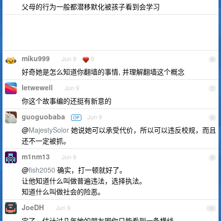
父母的行为一般都潜移默化被孩子看到会学习
miku999
Jun 9
9
6
好奇她是怎么知道你翻墙的事情, 并理解翻墙这个概念
letwewell
Jun 9
7
你这个故事编的还挺有新意的
guoguobaba
Jun 9
OP
8
@
MajestySolor
她说她可以承受代价，所以可以违反校规，而且
还不一定被抓。
m1nm13
Jun 9
9
@
fish2050
确实，打一顿就好了。
让他知道什么叫做普遍违法，选择执法。
知道什么叫做社会的险恶。
JoeDH
Jun 9
10
完了，估计过几年她的朋友圈你只能看到一条横线