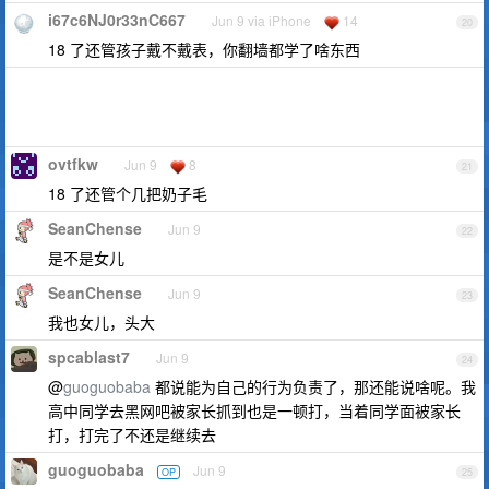
i67c6NJ0r33nC667
Jun 9 via iPhone
14
20
18 了还管孩子戴不戴表，你翻墙都学了啥东西
ovtfkw
Jun 9
8
21
18 了还管个几把奶子毛
SeanChense
Jun 9
22
是不是女儿
SeanChense
Jun 9
23
我也女儿，头大
spcablast7
Jun 9
24
@
guoguobaba
都说能为自己的行为负责了，那还能说啥呢。我
高中同学去黑网吧被家长抓到也是一顿打，当着同学面被家长
打，打完了不还是继续去
guoguobaba
Jun 9
OP
25