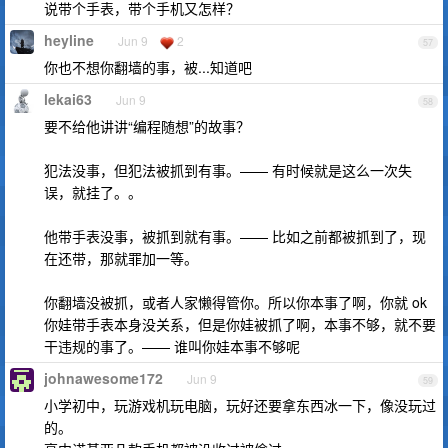
说带个手表，带个手机又怎样？
heyline
Jun 9
2
57
你也不想你翻墙的事，被...知道吧
lekai63
Jun 9
58
要不给他讲讲“编程随想”的故事？
犯法没事，但犯法被抓到有事。—— 有时候就是这么一次失
误，就挂了。。
他带手表没事，被抓到就有事。—— 比如之前都被抓到了，现
在还带，那就罪加一等。
你翻墙没被抓，或者人家懒得管你。所以你本事了啊，你就 ok
你娃带手表本身没关系，但是你娃被抓了啊，本事不够，就不要
干违规的事了。—— 谁叫你娃本事不够呢
johnawesome172
Jun 9
59
小学初中，玩游戏机玩电脑，玩好还要拿东西冰一下，像没玩过
的。