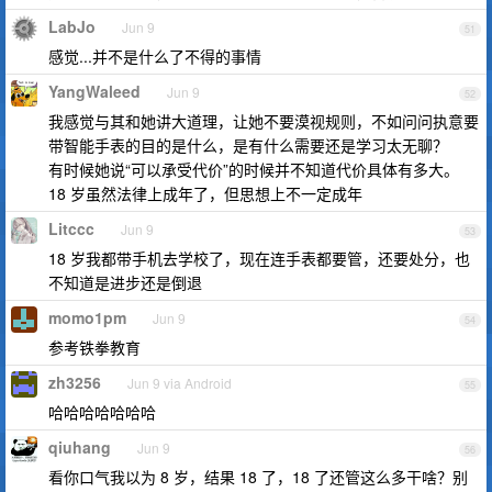
LabJo
Jun 9
51
感觉...并不是什么了不得的事情
YangWaleed
Jun 9
52
我感觉与其和她讲大道理，让她不要漠视规则，不如问问执意要
带智能手表的目的是什么，是有什么需要还是学习太无聊？
有时候她说“可以承受代价”的时候并不知道代价具体有多大。
18 岁虽然法律上成年了，但思想上不一定成年
Litccc
Jun 9
53
18 岁我都带手机去学校了，现在连手表都要管，还要处分，也
不知道是进步还是倒退
momo1pm
Jun 9
54
参考铁拳教育
zh3256
Jun 9 via Android
55
哈哈哈哈哈哈哈
qiuhang
Jun 9
56
看你口气我以为 8 岁，结果 18 了，18 了还管这么多干啥？别