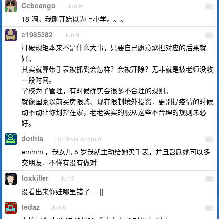
Ccbeango
Jun 9
62
18 啊，我刚开始以为上小学。。。
c1985382
Jun 9
63
打破规矩本来不是什么大事，只要自己愿意承担对应的后果就
好。
其实就算带手表被抓到会怎样？会被开除？无非就是被老师没收
一段时间。
学校为了管理，有时候确实会很多不合理的规则。
就像国家以前买房限购、现在限制境外投资，更别提疫情的时候
动不动让你封控在家，老老实实的服从这些不合理的规则未必
好。
dothis
Jun 9 via Android
64
emmm ，我女儿 5 岁我就主动给她买手表，并且鼓励她可以多
交朋友，不懂有没有做对
foxkiller
Jun 9
65
没看出来你娃哪里错了= =||
tedaz
Jun 9
66