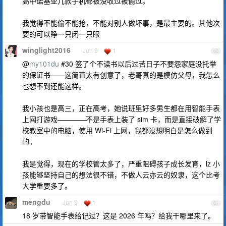
高中诺基亚几款手机都被没收过被偷过。
我觉得不能偷不能抢，不能对别人做坏事，是最主要的。其他次
要的可以睁一只闭一只眼
winglight2016
Jun 9
1
60
@
my101du
#30 签了个不读书以后过苦日子不要怨家庭没托举
的保证书——这简直太有创意了，老哥真的是模仿父母，我怎么
也想不到还能这样。
我小孩也是高三，正在高考，她说班里好多男生都在用智能手表
上网打游戏————不是手表上装了 sim 卡，而是直接破解了学
校教室中的电脑，使用 Wi-Fi 上网，我都没想明白是怎么做到
的。
我是觉得，现在的学校管太多了，严重阻碍孩子成长发育，lz 小
孩能够坚持自己的想法很不错，不做人云亦云的奴隶，这个比考
大学重要多了。
mengdu
Jun 9
1
61
18 岁带智能手表给记过？这是 2026 年吗？给我干哪里来了。