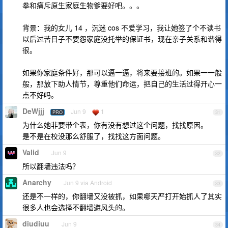
拳和痛斥原生家庭生物爹要好吧。。。
背景：我的女儿 14 ，沉迷 cos 不爱学习，我让她签了个不读书
以后过苦日子不要怨家庭没托举的保证书，现在亲子关系和谐得
很。
如果你家庭条件好，那可以逼一逼，将来要接班的。如果一一般
般，那放下助人情节，尊重他们命运，把自己的生活过得开心一
点不好吗。
DeWjjj
Jun 9
1
PRO
31
为什么她非要带个表，你有没有想过这个问题，找找原因。
是不是在校没那么舒服了，找找这方面问题。
Valid
Jun 9
32
所以翻墙违法吗？
Anarchy
Jun 9 via Android
33
还是不一样的，你翻墙又没被抓，如果哪天严打开始抓人了其实
很多人也会选择不翻墙避风头的。
diudiuu
Jun 9
34