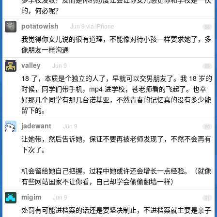
的，何必呢？
potatowish
Jun 9 via iPhone
88
我觉得你女儿说的很有道理，不能像对待小孩一样要求她了，多
像朋友一样沟通
valley
Jun 9
89
18 了，本质是个独立的人了，早就可以交男朋友了。我 18 岁的
时候，同学们带手机，mp4 进学校，苍老师看的飞起了。也幸
好那几个同学有那几台诺基亚，不然青春的记忆真的没有多少能
留下的。
jadewant
Jun 9
90
让她带，然后告诉她，保证不要再被老师发现了，不然不会再有
下次了。
机会留给她自己把握，过程中她或许还会增长一点经验。（就像
有些网站国家不让你看，自己却学会偷偷翻墙一样）
migim
Jun 9
91
处罚有可能进档案的话还是要坚决制止，不进档案就主要是亲子