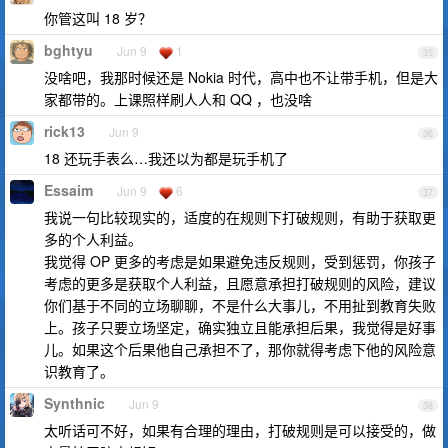
你管这叫 18 岁？
bghtyu
Jun 9
1
35
没啥吧，我那时候还是 Nokia 时代，高中也不让带手机，但是大
家都带的。上课照样刷人人和 QQ ，也没啥
rick13
Jun 9
36
18 还玩手表么…我还以为都是玩手机了
Essaim
Jun 9
6
37
我说一句比较现实的，适度的在规则下打破规则，有助于获取更
多的个人利益。
我觉得 OP 更多的考虑是如果避免违反规则，受到惩罚，你孩子
考虑的更多是获取个人利益，且愿意承担打破规则的风险，建议
你们基于不同的立场聊聊，不是什么大事儿，不用扯到教育失败
上。孩子只要立场坚定，确实独立且能承担后果，我觉得是好事
儿。如果这个后果他自己承担不了，那你就得考虑下他的风险意
识教育了。
Synthnic
Jun 9
38
太听话可不好，如果有合理的理由，打破规则是可以接受的，做