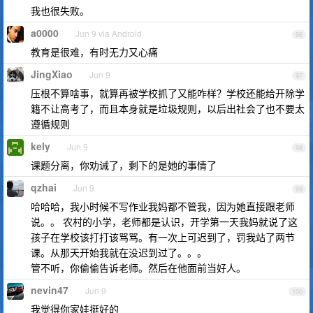
我也很失败。
a0000
Jun 9 via Android
96
教育是很难，有时无力又心痛
JingXiao
Jun 9
97
压根不算啥事，就算再被学校抓了又能咋样？学校还能给开除学
籍不让高考了，而且本身就是垃圾规则，以后出社会了也不要太
遵循规则
kely
Jun 9
98
课题分离，你劝诫了，剩下的是她的事情了
qzhai
Jun 9
99
哈哈哈，我小时候不写作业我妈都不管我，因为她直接跟老师
说。。 农村的小学，老师都是认识，开学第一天我妈就说了这
孩子在学校该打打该骂骂。有一次上可迟到了，罚我站了两节
课。从那天开始我就在没迟到过了。。。
管不听，你偷偷告诉老师。然后在他面前当好人。
nevin47
Jun 9
100
我觉得你家娃挺好的