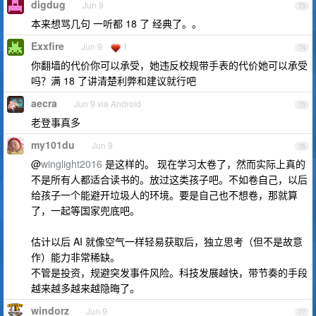
digdug
Jun 9
73
本来想骂几句 一听都 18 了 经典了。。
Exxfire
Jun 9
1
74
你翻墙的代价你可以承受，她违反校规带手表的代价她可以承受
吗？满 18 了讲清楚利弊和建议就行吧
aecra
Jun 9 via Android
75
老登事真多
my101du
Jun 9
76
@
winglight2016
是这样的。 现在学习太卷了，然而实际上真的
不是所有人都适合读书的。放过这类孩子吧。不如卷自己，以后
给孩子一个能避开垃圾人的环境。要是自己也不想卷，那就算
了，一起等国家兜底吧。
估计以后 AI 就像空气一样轻易获取后，独立思考（但不是故意
作）能力非常稀缺。
不管是投资，规避突发事件风险。科技发展越快，带节奏的手段
越来越多越来越隐晦了。
windorz
Jun 9
77