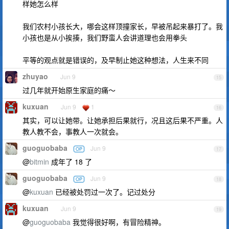
样她怎么样
我们农村小孩长大，哪会这样顶撞家长，早被吊起来暴打了。我
小孩也是从小挨揍，我们野蛮人会讲道理也会用拳头
平等的观点就是错误的，及早制止她这种想法，人生来不同
zhuyao
Jun 9
15
过几年就开始原生家庭的痛～
kuxuan
Jun 9
1
16
其实，可以让她带。让她承担后果就行，况且这后果不严重。人
教人教不会，事教人一次就会。
guoguobaba
Jun 9
OP
17
@
bitmin
成年了 18 了
guoguobaba
Jun 9
OP
18
@
kuxuan
已经被处罚过一次了。记过处分
kuxuan
Jun 9
19
@
guoguobaba
我觉得很好啊，有冒险精神。