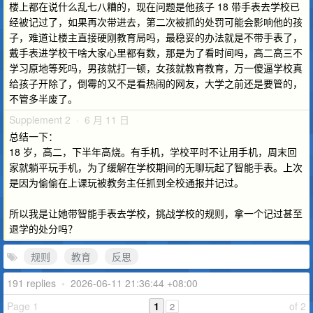
楼上都在说什么乱七八糟的，现在问题是他孩子 18 带手表去学校已
经被记过了，如果再次带进去，第二次被抓的处罚可能会影响他的孩
子，难道让楼主直接硬刚教育局吗，最稳妥的办法就是不带手表了，
戴手表进学校干啥大家心里都有数，那是为了看时间吗，高二高三不
学习原地等死吗，男孩就打一顿，女孩就教育教育，万一傻逼学校真
给孩子开除了，倒霉的又不是看热闹的网友，大学之前还是要管的，
不管多半废了。
Supplement 2 · 6 月 11 日
总结一下：
18 岁，高二，下半年高烧。有手机，学校平时不让用手机，周末回
家就躺平玩手机，为了缓解在学校期间的无聊玩起了智能手表。上次
是因为偷偷在上课玩被教务主任抓到全校通报并记过。
所以我是让她带智能手表去学校，挑战学校的规则，拿一个记过甚至
退学的处分吗？
规则
教育
反思
191 replies
•
2026-06-11 21:36:44 +08:00
Page 1
1
of 2
2