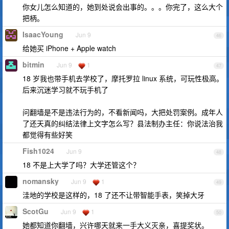
你女儿怎么知道的，她到处说会出事的。。。你完了，这么大个
把柄。
IsaacYoung
Jun 9
46
给她买 iPhone + Apple watch
bitmin
Jun 9
1
47
18 岁我也带手机去学校了，摩托罗拉 linux 系统，可玩性极高。
后来沉迷学习就不玩手机了
问翻墙是不是违法行为的，不看新闻吗，大把处罚案例。成年人
了还天真的纠结法律上文字怎么写？县法制办主任：你说法治我
都觉得有些好笑
Fish1024
Jun 9
48
18 不是上大学了吗？大学还管这个？
nomansky
Jun 9
1
49
洼地的学校是这样的，18 了还不让带智能手表，笑掉大牙
ScotGu
Jun 9
1
50
她都知道你翻墙，兴许哪天就来一手大义灭亲，喜提奖状。