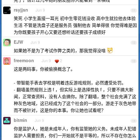
rsyjjsn
Jun 9
11
笑死 小学生直接一耳光 初中生零花钱没收 高中生就拉他去体验
生活 不管是洗盘子还是服务员 强制他去 简单得很 你觉得难是因
为你既要孩子开心又要还想听话还要孩子成绩好
EJW
Jun 9
12
如果她不是为了考试作弊之类的，那我觉得没啥
freemoon
Jun 9
2
13
这是两码事，你被偷换概念了。
- 带智能手表去学校是明着违反游戏规则，必然遭受处罚。
- 翻墙虽然规则上违 f ，但实际上是选择性执 f ，只要不搞大新
闻，正常查资料，没有人会搞你。除了翻墙，整个社会充满了这
种灰色地域，这已经成为了这个社会的一部分。游走于灰色地带
而不被针对，这是你的本事。你让她也试看呢？
bitmin
Jun 9
14
你是监护人，她是未成年人，你有监管她的义务。未成年人犯错
监护人需要担责，你们一开始就不是平等的，所以不存在你怎么