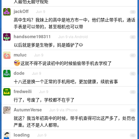
人最怕无脑守规矩
jackOff
Jun 9
39
高中生吗？我妹上的高中是地方市一中，他们禁止带手机，通话
手表是可以带的，甚至相机也可以带
handsome198311
Jun 9 via Android
40
以后就是爹是生物爹，妈是婚驴了🐶
muluc
Jun 9
41
这就不得不说读初中的时候偷偷带手机去学校了
dode
Jun 9
42
十八还是换一个正常的手机用吧，更加健康，续航省事
fredweili
Jun 9
43
行了，号废了，学校都不在乎了
AutumnVerse
Jun 9 via iPhone
44
就这？我当年初高中的时候，带手机查得可比这严多了，处罚也
严重。还不是人人都带。
loading
Jun 9
45