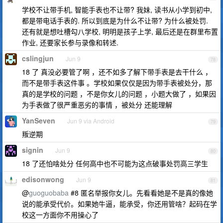
学校不让带手机, 智能手表也不让带? 我妹, 读书从小学到初中,
都是带电话手表的. 所以到底是为什么不让带? 为什么被处罚.
还有就是想吐槽勾八学校, 明明是孩子上学, 最后还是在群里布置
作业, 还要家长参与录像和转述.
cslingjun
Jun 9
78
18 了 真没必要管了啊 ，还不如多了解下带手表是去干什么 ，
而不是带手表这件事 。学校如果仅仅是因为带手表被处分，那
真的是学校的问题 ，不是你女儿的问题 ，小题大做了 ，如果因
为手表做了很严重恶劣的事情 ，被处分 还能理解
YanSeven
Jun 9 via Android
79
叛逆期
signin
Jun 9
80
18 了还怕啥处分 任何高中也不可能为这点破事处罚高三学生
edisonwong
Jun 9
81
@
guoguobaba
#8 匿名举报你女儿。先看看她是不是真的像她
说的能承受代价。如果她牛逼，能承受，你还用管啥？起码在学
校这一方面你不用操心了