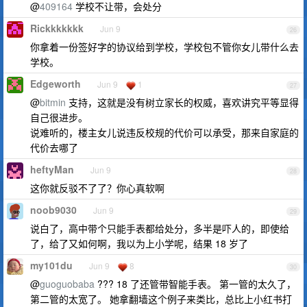
@
409164
学校不让带，会处分
Rickkkkkkk
Jun 9
26
你拿着一份签好字的协议给到学校，学校包不管你女儿带什么去
学校。
Edgeworth
Jun 9
1
27
@
bitmin
支持，这就是没有树立家长的权威，喜欢讲究平等显得
自己很进步。
说难听的，楼主女儿说违反校规的代价可以承受，那来自家庭的
代价去哪了
heftyMan
Jun 9
28
这你就反驳不了了？你心真软啊
noob9030
Jun 9
29
说白了，高中带个只能手表都给处分，多半是吓人的，即使给
了，给了又如何啊，我以为上小学呢，结果 18 岁了
my101du
Jun 9
8
30
@
guoguobaba
??? 18 了还管带智能手表。 第一管的太久了，
第二管的太宽了。 她拿翻墙这个例子来类比，总比上小红书打