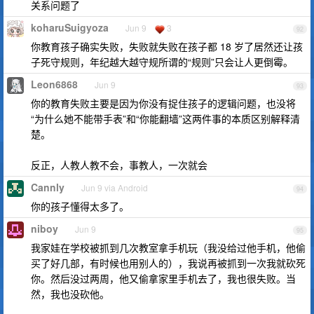
关系问题了
koharuSuigyoza
Jun 9
3
92
你教育孩子确实失败，失败就失败在孩子都 18 岁了居然还让孩
子死守规则，年纪越大越守规所谓的“规则”只会让人更倒霉。
Leon6868
Jun 9
93
你的教育失败主要是因为你没有捉住孩子的逻辑问题，也没将
“为什么她不能带手表”和“你能翻墙”这两件事的本质区别解释清
楚。
反正，人教人教不会，事教人，一次就会
Cannly
Jun 9 via Android
94
你的孩子懂得太多了。
niboy
Jun 9
95
我家娃在学校被抓到几次教室拿手机玩（我没给过他手机，他偷
买了好几部，有时候也用别人的），我说再被抓到一次我就砍死
你。然后没过两周，他又偷拿家里手机去了，我也很失败。当
然，我也没砍他。