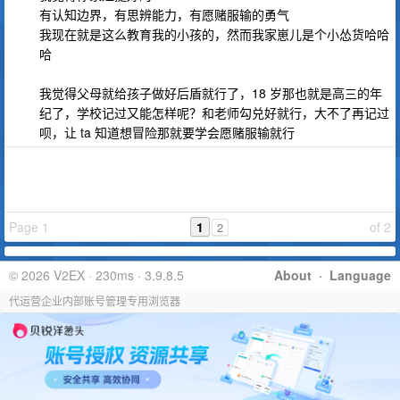
有认知边界，有思辨能力，有愿赌服输的勇气
我现在就是这么教育我的小孩的，然而我家崽儿是个小怂货哈哈
哈
我觉得父母就给孩子做好后盾就行了，18 岁那也就是高三的年
纪了，学校记过又能怎样呢？和老师勾兑好就行，大不了再记过
呗，让 ta 知道想冒险那就要学会愿赌服输就行
Page 1
1
of 2
2
© 2026 V2EX · 230ms · 3.9.8.5
About
·
Language
代运营企业内部账号管理专用浏览器